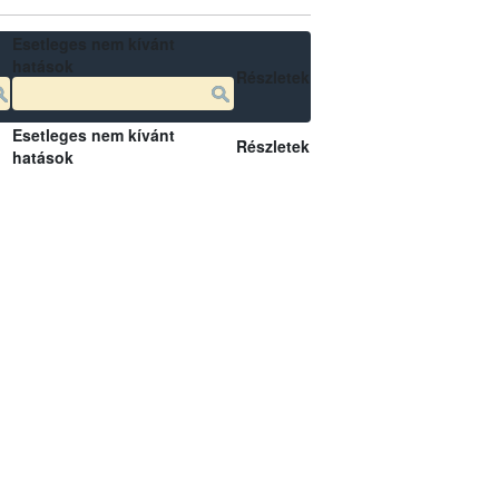
Esetleges nem kívánt
hatások
Részletek
Esetleges nem kívánt
Részletek
hatások