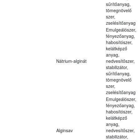
sűrítőanyag,
tömegnövelő
szer,
zselésítőanyag
Emulgeálószer,
fényezőanyag,
habosítószer,
kelátképző
anyag,
Nátrium-alginát
nedvesítőszer,
stabilizátor,
sűrítőanyag,
tömegnövelő
szer,
zselésítőanyag
Emulgeálószer,
fényezőanyag,
habosítószer,
kelátképző
anyag,
Alginsav
nedvesítőszer,
stabilizátor,