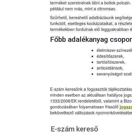
terméket szeretnének látni a boltok polcai
például nem más, mint a citromsav.
Szűrhető, kereshető adatbázisunk segítsé
funkcióit, esetleges kockázataikat, a részlet
termékekben fordulnak elő leggyakrabban és
Főbb adalékanyag csopo
élelmiszer-színezé
édesítőszerek,
tartósítószerek,
antioxidánsok,
savanyúságot szab
E-szám keresőnk a fogyasztók tájékoztatásár
minden esetben az aktuálisan hatályos jog
1333/2008/EK rendeletéből, valamint a Bizo
gondozásában folyamatosan frissülő
jogsz
bekövetkező változások nyomonkövetésébe
E-szám kereső