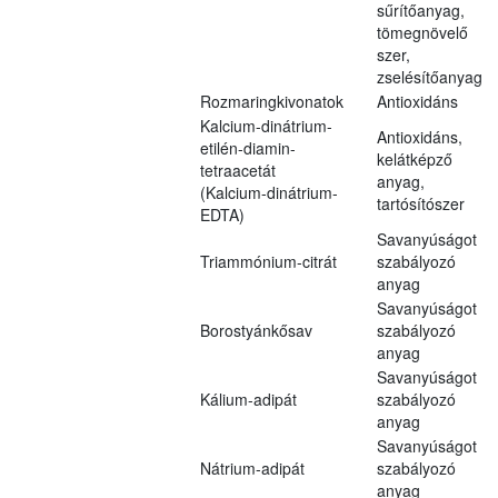
sűrítőanyag,
tömegnövelő
szer,
zselésítőanyag
Rozmaringkivonatok
Antioxidáns
Kalcium-dinátrium-
Antioxidáns,
etilén-diamin-
kelátképző
tetraacetát
anyag,
(Kalcium-dinátrium-
tartósítószer
EDTA)
Savanyúságot
Triammónium-citrát
szabályozó
anyag
Savanyúságot
Borostyánkősav
szabályozó
anyag
Savanyúságot
Kálium-adipát
szabályozó
anyag
Savanyúságot
Nátrium-adipát
szabályozó
anyag