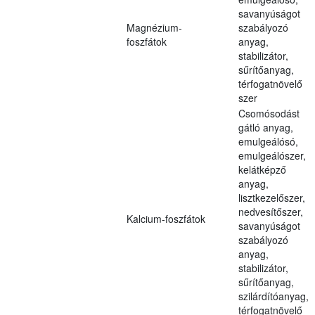
savanyúságot
Magnézium-
szabályozó
foszfátok
anyag,
stabilizátor,
sűrítőanyag,
térfogatnövelő
szer
Csomósodást
gátló anyag,
emulgeálósó,
emulgeálószer,
kelátképző
anyag,
lisztkezelőszer,
nedvesítőszer,
Kalcium-foszfátok
savanyúságot
szabályozó
anyag,
stabilizátor,
sűrítőanyag,
szilárdítóanyag,
térfogatnövelő