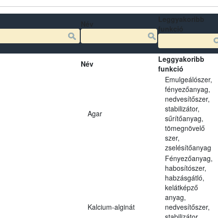
Leggyakoribb
Név
funkció
Leggyakoribb
Név
funkció
Emulgeálószer,
fényezőanyag,
nedvesítőszer,
stabilizátor,
Agar
sűrítőanyag,
tömegnövelő
szer,
zselésítőanyag
Fényezőanyag,
habosítószer,
habzásgátló,
kelátképző
anyag,
Kalcium-alginát
nedvesítőszer,
stabilizátor,