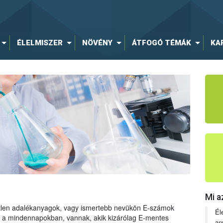
ÉLELMISZER
NÖVÉNY
ÁTFOGÓ TÉMÁK
KA
Mi a
tetlen adalékanyagok, vagy ismertebb nevükön E-számok
Él
ng a mindennapokban, vannak, akik kizárólag E-mentes
an