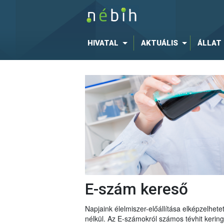
HIVATAL
AKTUÁLIS
ÁLLAT
E-szám kereső
Napjaink élelmiszer-előállítása elképzelhe
nélkül. Az E-számokról számos tévhit keri