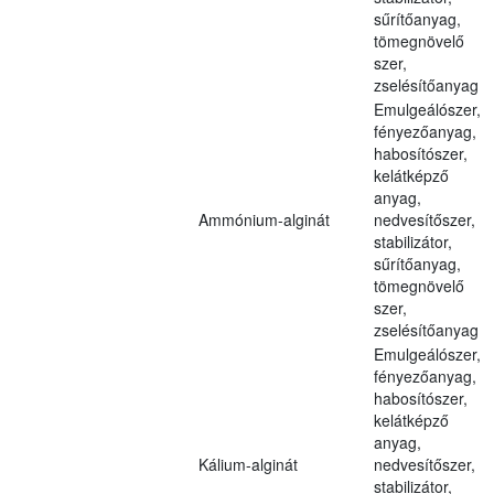
sűrítőanyag,
tömegnövelő
szer,
zselésítőanyag
Emulgeálószer,
fényezőanyag,
habosítószer,
kelátképző
anyag,
Ammónium-alginát
nedvesítőszer,
stabilizátor,
sűrítőanyag,
tömegnövelő
szer,
zselésítőanyag
Emulgeálószer,
fényezőanyag,
habosítószer,
kelátképző
anyag,
Kálium-alginát
nedvesítőszer,
stabilizátor,