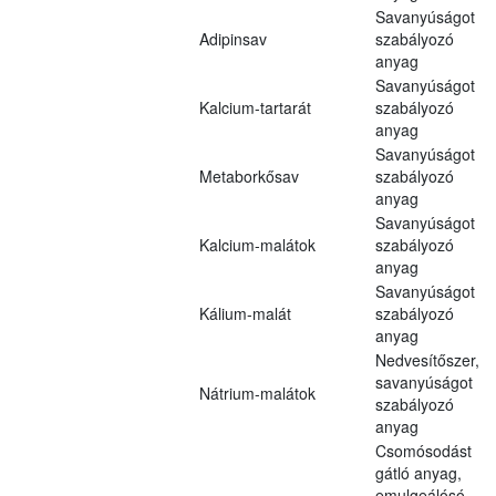
Savanyúságot
Adipinsav
szabályozó
anyag
Savanyúságot
Kalcium-tartarát
szabályozó
anyag
Savanyúságot
Metaborkősav
szabályozó
anyag
Savanyúságot
Kalcium-malátok
szabályozó
anyag
Savanyúságot
Kálium-malát
szabályozó
anyag
Nedvesítőszer,
savanyúságot
Nátrium-malátok
szabályozó
anyag
Csomósodást
gátló anyag,
emulgeálósó,