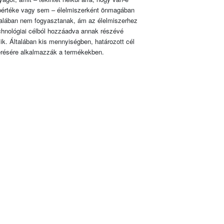
pértéke vagy sem – élelmiszerként önmagában
talában nem fogyasztanak, ám az élelmiszerhez
chnológiai célból hozzáadva annak részévé
lik. Általában kis mennyiségben, határozott cél
érésére alkalmazzák a termékekben.