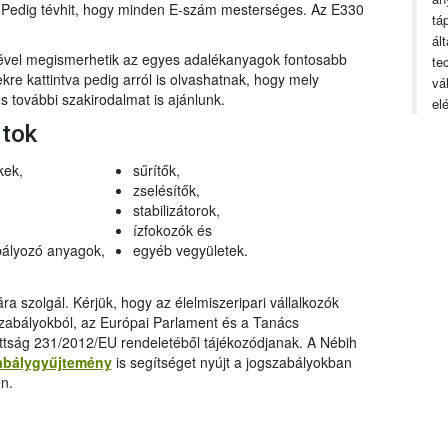
n. Pedig tévhit, hogy minden E-szám mesterséges. Az E330
tá
ál
gével megismerhetik az egyes adalékanyagok fontosabb
te
ekre kattintva pedig arról is olvashatnak, hogy mely
vá
 további szakirodalmat is ajánlunk.
el
rtok
kek,
sűrítők,
zselésítők,
stabilizátorok,
ízfokozók és
ályozó anyagok,
egyéb vegyületek.
a szolgál. Kérjük, hogy az élelmiszeripari vállalkozók
szabályokból, az Európai Parlament és a Tanács
ttság 231/2012/EU rendeletéből tájékozódjanak. A Nébih
abálygyűjtemény
is segítséget nyújt a jogszabályokban
n.