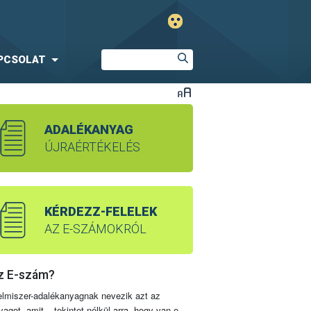
PCSOLAT
ADALÉKANYAG
ÚJRAÉRTÉKELÉS
KÉRDEZZ-FELELEK
AZ E-SZÁMOKRÓL
z E-szám?
elmiszer-adalékanyagnak nevezik azt az
yagot, amit – tekintet nélkül arra, hogy van-e