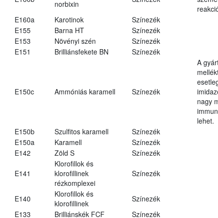
norbixin
reakció
E160a
Karotinok
Színezék
E155
Barna HT
Színezék
E153
Növényi szén
Színezék
E151
Brilliánsfekete BN
Színezék
A gyár
mellék
esetle
E150c
Ammóniás karamell
Színezék
imidaz
nagy 
immun
lehet.
E150b
Szulfitos karamell
Színezék
E150a
Karamell
Színezék
E142
Zöld S
Színezék
Klorofillok és
E141
klorofillinek
Színezék
rézkomplexei
Klorofillok és
E140
Színezék
klorofillinek
E133
Brilliánskék FCF
Színezék