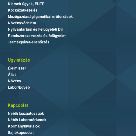
Kiemelt ügyek, EUTR
Kockázatkezelés
Mezőgazdasági genetikai erőforrások
Növényvédelem
Nyilvántartási és Felügyeleti Díj
Rendszerszervezés és felügyelet
Termékpálya-ellenőrzés
Ügyintézés
Élelmiszer
Állat
Növény
Labor/Egyéb
Kapcsolat
Nébih Igazgatóságok
Nébih Laboratóriumok
Kormányhivatalok
Sajtókapcsolat