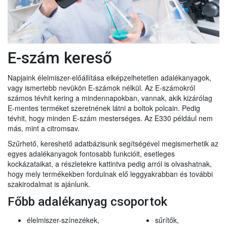
E-szám kereső
Napjaink élelmiszer-előállítása elképzelhetetlen adalékanyagok,
vagy ismertebb nevükön E-számok nélkül. Az E-számokról
számos tévhit kering a mindennapokban, vannak, akik kizárólag
E-mentes terméket szeretnének látni a boltok polcain. Pedig
tévhit, hogy minden E-szám mesterséges. Az E330 például nem
más, mint a citromsav.
Szűrhető, kereshető adatbázisunk segítségével megismerhetik az
egyes adalékanyagok fontosabb funkcióit, esetleges
kockázataikat, a részletekre kattintva pedig arról is olvashatnak,
hogy mely termékekben fordulnak elő leggyakrabban és további
szakirodalmat is ajánlunk.
Főbb adalékanyag csoportok
élelmiszer-színezékek,
sűrítők,