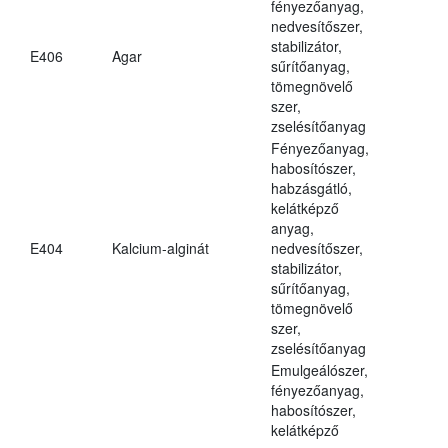
fényezőanyag,
nedvesítőszer,
stabilizátor,
E406
Agar
sűrítőanyag,
tömegnövelő
szer,
zselésítőanyag
Fényezőanyag,
habosítószer,
habzásgátló,
kelátképző
anyag,
E404
Kalcium-alginát
nedvesítőszer,
stabilizátor,
sűrítőanyag,
tömegnövelő
szer,
zselésítőanyag
Emulgeálószer,
fényezőanyag,
habosítószer,
kelátképző