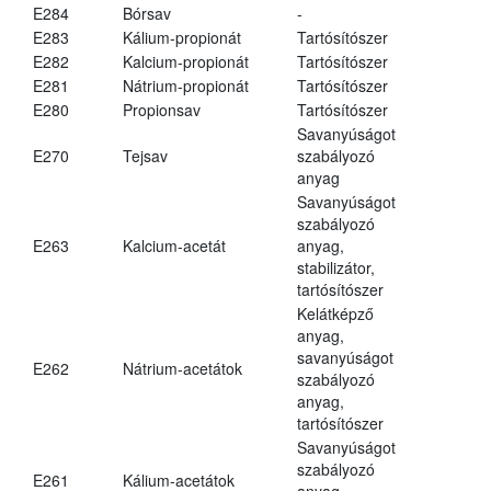
E284
Bórsav
-
E283
Kálium-propionát
Tartósítószer
E282
Kalcium-propionát
Tartósítószer
E281
Nátrium-propionát
Tartósítószer
E280
Propionsav
Tartósítószer
Savanyúságot
E270
Tejsav
szabályozó
anyag
Savanyúságot
szabályozó
E263
Kalcium-acetát
anyag,
stabilizátor,
tartósítószer
Kelátképző
anyag,
savanyúságot
E262
Nátrium-acetátok
szabályozó
anyag,
tartósítószer
Savanyúságot
szabályozó
E261
Kálium-acetátok
anyag,