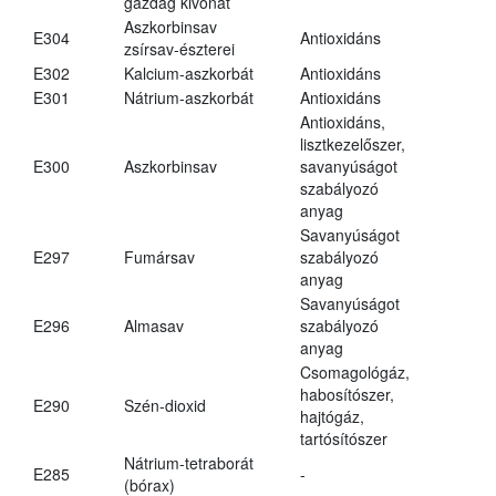
gazdag kivonat
Aszkorbinsav
E304
Antioxidáns
zsírsav-észterei
E302
Kalcium-aszkorbát
Antioxidáns
E301
Nátrium-aszkorbát
Antioxidáns
Antioxidáns,
lisztkezelőszer,
E300
Aszkorbinsav
savanyúságot
szabályozó
anyag
Savanyúságot
E297
Fumársav
szabályozó
anyag
Savanyúságot
E296
Almasav
szabályozó
anyag
Csomagológáz,
habosítószer,
E290
Szén-dioxid
hajtógáz,
tartósítószer
Nátrium-tetraborát
E285
-
(bórax)