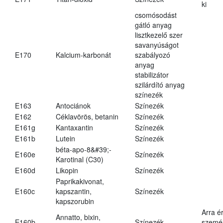
ki
csomósodást
gátló anyag
lisztkezelő szer
savanyúságot
E170
Kalcium-karbonát
szabályozó
anyag
stabilizátor
szilárdító anyag
színezék
E163
Antociánok
Színezék
E162
Céklavörös, betanin
Színezék
E161g
Kantaxantin
Színezék
E161b
Lutein
Színezék
béta-apo-8&#39;-
E160e
Színezék
Karotinal (C30)
E160d
Likopin
Színezék
Paprikakivonat,
E160c
kapszantin,
Színezék
kapszorubin
Arra é
Annatto, bixin,
E160b
Színezék
személ