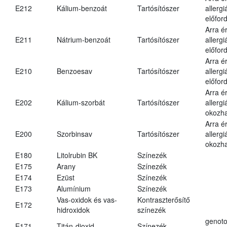
E212
Kálium-benzoát
Tartósítószer
allergi
előford
Arra é
E211
Nátrium-benzoát
Tartósítószer
allergi
előford
Arra é
E210
Benzoesav
Tartósítószer
allergi
előford
Arra é
E202
Kálium-szorbát
Tartósítószer
allergi
okozha
Arra é
E200
Szorbinsav
Tartósítószer
allergi
okozha
E180
Litolrubin BK
Színezék
E175
Arany
Színezék
E174
Ezüst
Színezék
E173
Alumínium
Színezék
Vas-oxidok és vas-
Kontraszterősítő
E172
hidroxidok
színezék
genoto
E171
Titán-dioxid
Színezék