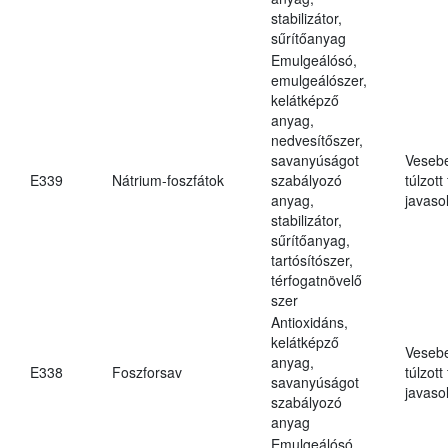
stabilizátor,
sűrítőanyag
Emulgeálósó,
emulgeálószer,
kelátképző
anyag,
nedvesítőszer,
savanyúságot
Veseb
E339
Nátrium-foszfátok
szabályozó
túlzott
anyag,
javasol
stabilizátor,
sűrítőanyag,
tartósítószer,
térfogatnövelő
szer
Antioxidáns,
kelátképző
Veseb
anyag,
E338
Foszforsav
túlzott
savanyúságot
javasol
szabályozó
anyag
Emulgeálósó,