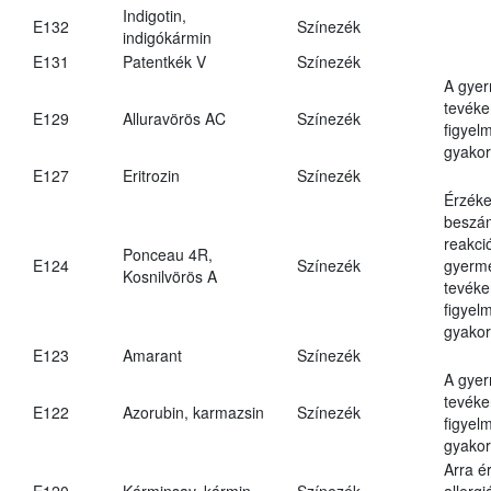
Indigotin,
E132
Színezék
indigókármin
E131
Patentkék V
Színezék
A gye
tevéke
E129
Alluravörös AC
Színezék
figyel
gyakor
E127
Eritrozin
Színezék
Érzéke
beszám
reakci
Ponceau 4R,
E124
Színezék
gyerm
Kosnilvörös A
tevéke
figyel
gyakor
E123
Amarant
Színezék
A gye
tevéke
E122
Azorubin, karmazsin
Színezék
figyel
gyakor
Arra é
E120
Kárminsav, kármin
Színezék
allergi