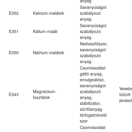
anyag
Savanyúságot
E352
Kalcium-malátok
szabályozó
anyag
Savanyúságot
E351
Kálium-malát
szabályozó
anyag
Nedvesítőszer,
savanyúságot
E350
Nátrium-malátok
szabályozó
anyag
Csomósodást
gátló anyag,
emulgeálósó,
savanyúságot
Veseb
Magnézium-
szabályozó
E343
túlzott
foszfátok
anyag,
javasol
stabilizátor,
sűrítőanyag,
térfogatnövelő
szer
Csomósodást