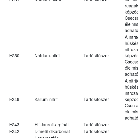
reagál
képződ
Csecs
élelmi
adható
A nitri
húské
nitroz
E250
Nátrium-nitrit
Tartósítószer
képződ
Csecs
élelmi
adható
A nitri
húské
nitroz
E249
Kálium-nitrit
Tartósítószer
képződ
Csecs
élelmi
adható
E243
Etil-lauroil-arginát
Tartósítószer
E242
Dimetil-dikarbonát
Tartósítószer
Hexametilén-