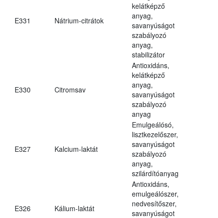
kelátképző
anyag,
E331
Nátrium-citrátok
savanyúságot
szabályozó
anyag,
stabilizátor
Antioxidáns,
kelátképző
anyag,
E330
Citromsav
savanyúságot
szabályozó
anyag
Emulgeálósó,
lisztkezelőszer,
savanyúságot
E327
Kalcium-laktát
szabályozó
anyag,
szilárdítóanyag
Antioxidáns,
emulgeálószer,
nedvesítőszer,
E326
Kálium-laktát
savanyúságot