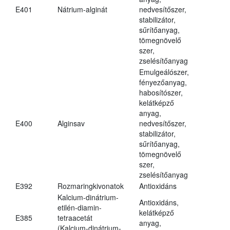
E401
Nátrium-alginát
nedvesítőszer,
stabilizátor,
sűrítőanyag,
tömegnövelő
szer,
zselésítőanyag
Emulgeálószer,
fényezőanyag,
habosítószer,
kelátképző
anyag,
E400
Alginsav
nedvesítőszer,
stabilizátor,
sűrítőanyag,
tömegnövelő
szer,
zselésítőanyag
E392
Rozmaringkivonatok
Antioxidáns
Kalcium-dinátrium-
Antioxidáns,
etilén-diamin-
kelátképző
E385
tetraacetát
anyag,
(Kalcium-dinátrium-