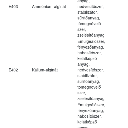
anyag,
E403
Ammónium-alginát
nedvesítőszer,
stabilizátor,
sűrítőanyag,
tömegnövelő
szer,
zselésítőanyag
Emulgeálószer,
fényezőanyag,
habosítószer,
kelátképző
anyag,
E402
Kálium-alginát
nedvesítőszer,
stabilizátor,
sűrítőanyag,
tömegnövelő
szer,
zselésítőanyag
Emulgeálószer,
fényezőanyag,
habosítószer,
kelátképző
anyag,