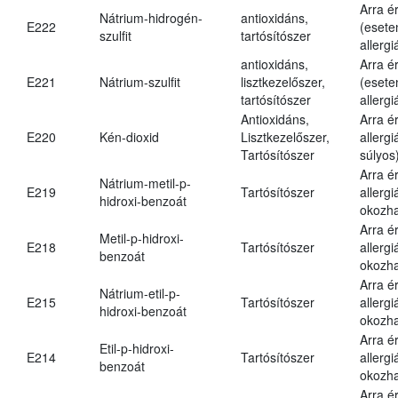
Arra é
Nátrium-hidrogén-
antioxidáns,
E222
(esete
szulfit
tartósítószer
allergi
antioxidáns,
Arra é
E221
Nátrium-szulfit
lisztkezelőszer,
(esete
tartósítószer
allergi
Antioxidáns,
Arra é
E220
Kén-dioxid
Lisztkezelőszer,
allerg
Tartósítószer
súlyos
Arra é
Nátrium-metil-p-
E219
Tartósítószer
allergi
hidroxi-benzoát
okozha
Arra é
Metil-p-hidroxi-
E218
Tartósítószer
allergi
benzoát
okozha
Arra é
Nátrium-etil-p-
E215
Tartósítószer
allergi
hidroxi-benzoát
okozha
Arra é
Etil-p-hidroxi-
E214
Tartósítószer
allergi
benzoát
okozha
Arra é