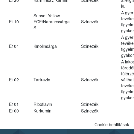
ki.
A gye
Sunset Yellow
tevéke
E110
FCF/Narancssárga
Színezék
figyel
S
gyakor
A gye
tevéke
E104
Kinolinsárga
Színezék
figyel
gyakor
A lako
töredé
túlérz
E102
Tartrazin
Színezék
váltha
tevéke
figyel
gyakor
E101
Riboflavin
Színezék
E100
Kurkumin
Színezék
Cookie beállítások