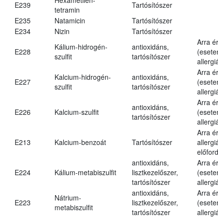
E239
Tartósítószer
tetramin
E235
Natamicin
Tartósítószer
E234
Nizin
Tartósítószer
Arra é
Kálium-hidrogén-
antioxidáns,
E228
(esete
szulfit
tartósítószer
allergi
Arra é
Kalcium-hidrogén-
antioxidáns,
E227
(esete
szulfit
tartósítószer
allergi
Arra é
antioxidáns,
E226
Kalcium-szulfit
(esete
tartósítószer
allergi
Arra é
E213
Kalcium-benzoát
Tartósítószer
allergi
előford
antioxidáns,
Arra é
E224
Kálium-metabiszulfit
lisztkezelőszer,
(esete
tartósítószer
allergi
antioxidáns,
Arra é
Nátrium-
E223
lisztkezelőszer,
(esete
metabiszulfit
tartósítószer
allergi