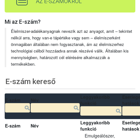
AZ E-SZÁMOKRÓL
Mi az E-szám?
Élelmiszer-adalékanyagnak nevezik azt az anyagot, amit – tekintet
nélkül arra, hogy van-e tápértéke vagy sem – élelmiszerként
önmagában általában nem fogyasztanak, ám az élelmiszerhez
technológiai célból hozzáadva annak részévé válik. Általában kis
mennyiségben, határozott cél elérésére alkalmazzák a
termékekben.
E-szám kereső
Leggyakoribb
Esetleg
E-szám
Név
funkció
hatások
Leggyakoribb
Esetleg
E-szám
Név
funkció
hatások
Emulgeálószer,