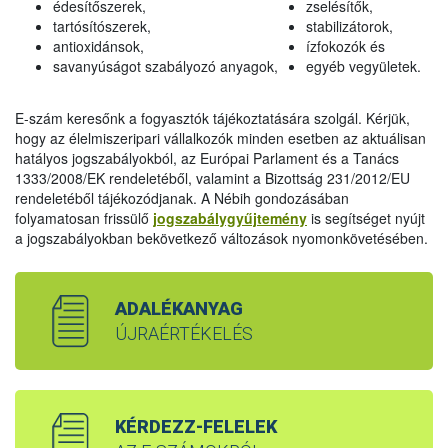
édesítőszerek,
zselésítők,
tartósítószerek,
stabilizátorok,
antioxidánsok,
ízfokozók és
savanyúságot szabályozó anyagok,
egyéb vegyületek.
E-szám keresőnk a fogyasztók tájékoztatására szolgál. Kérjük,
hogy az élelmiszeripari vállalkozók minden esetben az aktuálisan
hatályos jogszabályokból, az Európai Parlament és a Tanács
1333/2008/EK rendeletéből, valamint a Bizottság 231/2012/EU
rendeletéből tájékozódjanak. A Nébih gondozásában
folyamatosan frissülő
jogszabálygyűjtemény
is segítséget nyújt
a jogszabályokban bekövetkező változások nyomonkövetésében.
ADALÉKANYAG
ÚJRAÉRTÉKELÉS
KÉRDEZZ-FELELEK