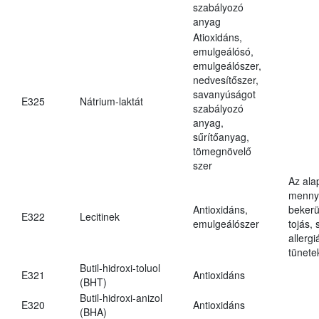
szabályozó
anyag
Atioxidáns,
emulgeálósó,
emulgeálószer,
nedvesítőszer,
savanyúságot
E325
Nátrium-laktát
szabályozó
anyag,
sűrítőanyag,
tömegnövelő
szer
Az ala
mennyi
Antioxidáns,
bekerü
E322
Lecitinek
emulgeálószer
tojás, 
allerg
tünete
Butil-hidroxi-toluol
E321
Antioxidáns
(BHT)
Butil-hidroxi-anizol
E320
Antioxidáns
(BHA)