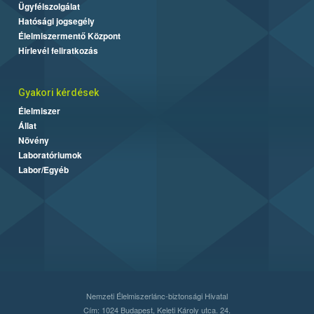
Ügyfélszolgálat
Hatósági jogsegély
Élelmiszermentő Központ
Hírlevél feliratkozás
Gyakori kérdések
Élelmiszer
Állat
Növény
Laboratóriumok
Labor/Egyéb
Nemzeti Élelmiszerlánc-biztonsági Hivatal
Cím: 1024 Budapest, Keleti Károly utca. 24.