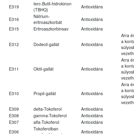
terc-Butil-hidrokinon
E319
Antioxidáns
(TBHQ)
Nátrium-
E316
Antioxidáns
eritroaszkorbát
E315
Eritroaszkorbinsav
Antioxidáns
Arra é
a kont
E312
Dodecil-gallát
Antioxidáns
súlyo
vezeth
Arra é
a kont
E311
Oktil-gallát
Antioxidáns
súlyo
vezeth
Arra é
a kont
E310
Propil-gallát
Antioxidáns
súlyo
vezeth
E309
delta-Tokoferol
Antioxidáns
E308
gamma-Tokoferol
Antioxidáns
E307
alfa-Tokoferol
Antioxidáns
Tokoferolban
E306
Antioxidáns