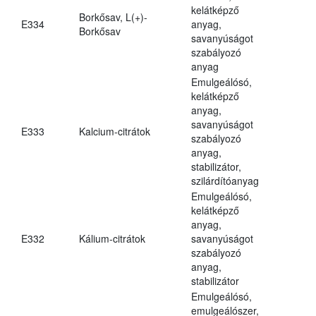
kelátképző
Borkősav, L(+)-
E334
anyag,
Borkősav
savanyúságot
szabályozó
anyag
Emulgeálósó,
kelátképző
anyag,
savanyúságot
E333
Kalcium-citrátok
szabályozó
anyag,
stabilizátor,
szilárdítóanyag
Emulgeálósó,
kelátképző
anyag,
E332
Kálium-citrátok
savanyúságot
szabályozó
anyag,
stabilizátor
Emulgeálósó,
emulgeálószer,