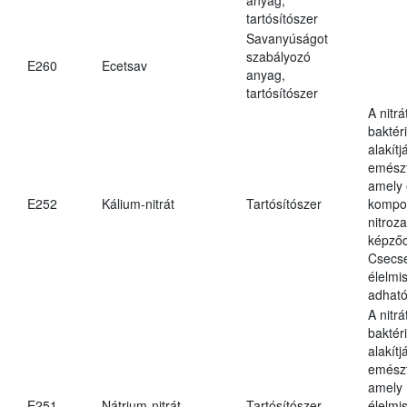
tartósítószer
Savanyúságot
szabályozó
E260
Ecetsav
anyag,
tartósítószer
A nitr
baktéri
alakítj
emészt
amely 
E252
Kálium-nitrát
Tartósítószer
kompo
nitroz
képződ
Csecs
élelmi
adható
A nitr
baktéri
alakítj
emészt
amely
E251
Nátrium-nitrát
Tartósítószer
élelmi