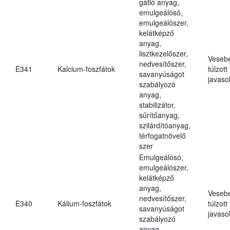
gátló anyag,
emulgeálósó,
emulgeálószer,
kelátképző
anyag,
lisztkezelőszer,
Veseb
nedvesítőszer,
E341
Kalcium-foszfátok
túlzott
savanyúságot
javasol
szabályozó
anyag,
stabilizátor,
sűrítőanyag,
szilárdítóanyag,
térfogatnövelő
szer
Emulgeálósó,
emulgeálószer,
kelátképző
anyag,
Veseb
nedvesítőszer,
E340
Kálium-foszfátok
túlzott
savanyúságot
javasol
szabályozó
anyag,