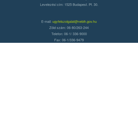
Levelezési cím: 1525 Budapest. Pf. 30.
E-mail:
ugyfelszolgalat@nebih.gov.hu
Zöld szám: 06-80/263-244
Telefon: 06-1/ 336-9000
Fax: 06-1/336-9479