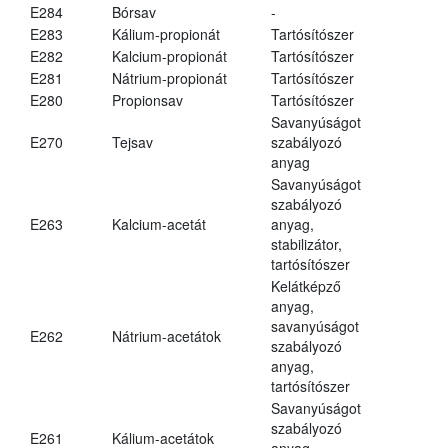
E284
Bórsav
-
E283
Kálium-propionát
Tartósítószer
E282
Kalcium-propionát
Tartósítószer
E281
Nátrium-propionát
Tartósítószer
E280
Propionsav
Tartósítószer
Savanyúságot
E270
Tejsav
szabályozó
anyag
Savanyúságot
szabályozó
E263
Kalcium-acetát
anyag,
stabilizátor,
tartósítószer
Kelátképző
anyag,
savanyúságot
E262
Nátrium-acetátok
szabályozó
anyag,
tartósítószer
Savanyúságot
szabályozó
E261
Kálium-acetátok
anyag,