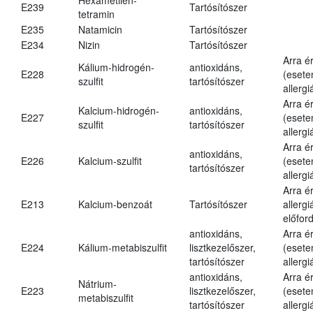
E239
Tartósítószer
tetramin
E235
Natamicin
Tartósítószer
E234
Nizin
Tartósítószer
Arra é
Kálium-hidrogén-
antioxidáns,
E228
(esete
szulfit
tartósítószer
allergi
Arra é
Kalcium-hidrogén-
antioxidáns,
E227
(esete
szulfit
tartósítószer
allergi
Arra é
antioxidáns,
E226
Kalcium-szulfit
(esete
tartósítószer
allergi
Arra é
E213
Kalcium-benzoát
Tartósítószer
allergi
előford
antioxidáns,
Arra é
E224
Kálium-metabiszulfit
lisztkezelőszer,
(esete
tartósítószer
allergi
antioxidáns,
Arra é
Nátrium-
E223
lisztkezelőszer,
(esete
metabiszulfit
tartósítószer
allergi