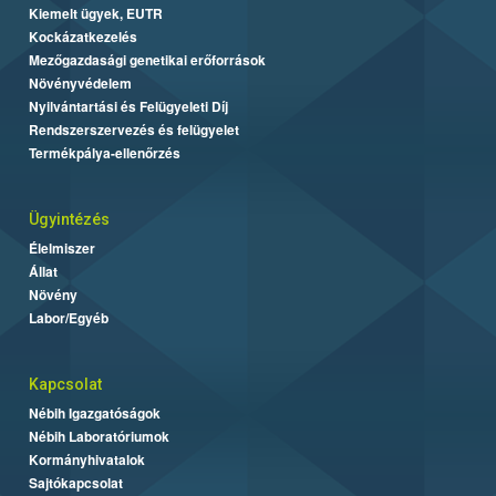
Kiemelt ügyek, EUTR
Kockázatkezelés
Mezőgazdasági genetikai erőforrások
Növényvédelem
Nyilvántartási és Felügyeleti Díj
Rendszerszervezés és felügyelet
Termékpálya-ellenőrzés
Ügyintézés
Élelmiszer
Állat
Növény
Labor/Egyéb
Kapcsolat
Nébih Igazgatóságok
Nébih Laboratóriumok
Kormányhivatalok
Sajtókapcsolat