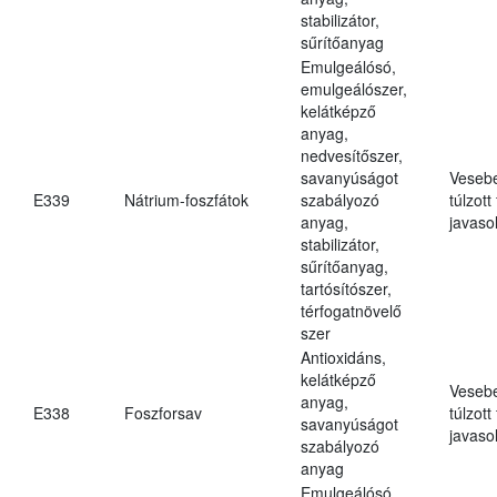
stabilizátor,
sűrítőanyag
Emulgeálósó,
emulgeálószer,
kelátképző
anyag,
nedvesítőszer,
savanyúságot
Veseb
E339
Nátrium-foszfátok
szabályozó
túlzott
anyag,
javasol
stabilizátor,
sűrítőanyag,
tartósítószer,
térfogatnövelő
szer
Antioxidáns,
kelátképző
Veseb
anyag,
E338
Foszforsav
túlzott
savanyúságot
javasol
szabályozó
anyag
Emulgeálósó,