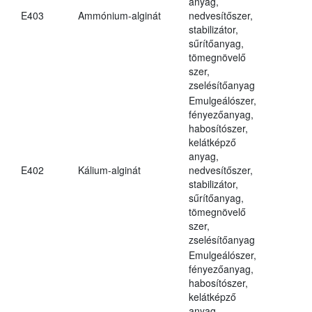
anyag,
E403
Ammónium-alginát
nedvesítőszer,
stabilizátor,
sűrítőanyag,
tömegnövelő
szer,
zselésítőanyag
Emulgeálószer,
fényezőanyag,
habosítószer,
kelátképző
anyag,
E402
Kálium-alginát
nedvesítőszer,
stabilizátor,
sűrítőanyag,
tömegnövelő
szer,
zselésítőanyag
Emulgeálószer,
fényezőanyag,
habosítószer,
kelátképző
anyag,