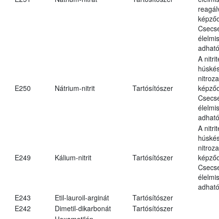
reagál
képződ
Csecs
élelmi
adható
A nitri
húské
nitroz
E250
Nátrium-nitrit
Tartósítószer
képződ
Csecs
élelmi
adható
A nitri
húské
nitroz
E249
Kálium-nitrit
Tartósítószer
képződ
Csecs
élelmi
adható
E243
Etil-lauroil-arginát
Tartósítószer
E242
Dimetil-dikarbonát
Tartósítószer
Hexametilén-