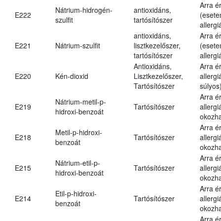
Arra é
Nátrium-hidrogén-
antioxidáns,
E222
(esete
szulfit
tartósítószer
allergi
antioxidáns,
Arra é
E221
Nátrium-szulfit
lisztkezelőszer,
(esete
tartósítószer
allergi
Antioxidáns,
Arra é
E220
Kén-dioxid
Lisztkezelőszer,
allerg
Tartósítószer
súlyos
Arra é
Nátrium-metil-p-
E219
Tartósítószer
allergi
hidroxi-benzoát
okozha
Arra é
Metil-p-hidroxi-
E218
Tartósítószer
allergi
benzoát
okozha
Arra é
Nátrium-etil-p-
E215
Tartósítószer
allergi
hidroxi-benzoát
okozha
Arra é
Etil-p-hidroxi-
E214
Tartósítószer
allergi
benzoát
okozha
Arra é