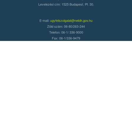
Levelezési cím: 1525 Budapest. Pf. 30.
E-mail:
ugyfelszolgalat@nebih.gov.hu
Zöld szám: 06-80/263-244
Telefon: 06-1/ 336-9000
Fax: 06-1/336-9479