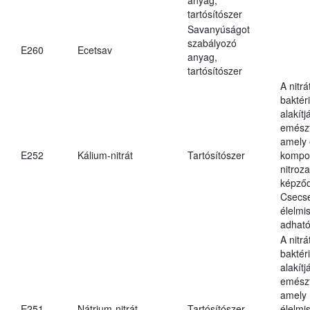
tartósítószer
Savanyúságot
szabályozó
E260
Ecetsav
anyag,
tartósítószer
A nitr
baktéri
alakítj
emészt
amely 
E252
Kálium-nitrát
Tartósítószer
kompo
nitroz
képződ
Csecs
élelmi
adható
A nitr
baktéri
alakítj
emészt
amely
E251
Nátrium-nitrát
Tartósítószer
élelmi