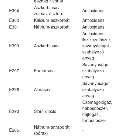
gazdag kivonat
Aszkorbinsav
E304
Antioxidáns
zsírsav-észterei
E302
Kalcium-aszkorbát
Antioxidáns
E301
Nátrium-aszkorbát
Antioxidáns
Antioxidáns,
lisztkezelőszer,
E300
Aszkorbinsav
savanyúságot
szabályozó
anyag
Savanyúságot
E297
Fumársav
szabályozó
anyag
Savanyúságot
E296
Almasav
szabályozó
anyag
Csomagológáz,
habosítószer,
E290
Szén-dioxid
hajtógáz,
tartósítószer
Nátrium-tetraborát
E285
-
(bórax)