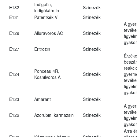
Indigotin,
E132
Színezék
indigókármin
E131
Patentkék V
Színezék
A gye
tevéke
E129
Alluravörös AC
Színezék
figyel
gyakor
E127
Eritrozin
Színezék
Érzéke
beszám
reakci
Ponceau 4R,
E124
Színezék
gyerm
Kosnilvörös A
tevéke
figyel
gyakor
E123
Amarant
Színezék
A gye
tevéke
E122
Azorubin, karmazsin
Színezék
figyel
gyakor
Arra é
E120
Kárminsav, kármin
Színezék
allergi