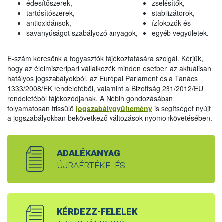
édesítőszerek,
zselésítők,
tartósítószerek,
stabilizátorok,
antioxidánsok,
ízfokozók és
savanyúságot szabályozó anyagok,
egyéb vegyületek.
E-szám keresőnk a fogyasztók tájékoztatására szolgál. Kérjük,
hogy az élelmiszeripari vállalkozók minden esetben az aktuálisan
hatályos jogszabályokból, az Európai Parlament és a Tanács
1333/2008/EK rendeletéből, valamint a Bizottság 231/2012/EU
rendeletéből tájékozódjanak. A Nébih gondozásában
folyamatosan frissülő
jogszabálygyűjtemény
is segítséget nyújt
a jogszabályokban bekövetkező változások nyomonkövetésében.
ADALÉKANYAG
ÚJRAÉRTÉKELÉS
KÉRDEZZ-FELELEK