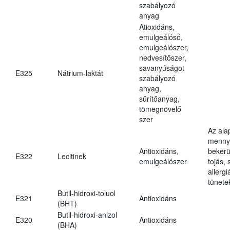
szabályozó
anyag
Atioxidáns,
emulgeálósó,
emulgeálószer,
nedvesítőszer,
savanyúságot
E325
Nátrium-laktát
szabályozó
anyag,
sűrítőanyag,
tömegnövelő
szer
Az ala
mennyi
Antioxidáns,
bekerü
E322
Lecitinek
emulgeálószer
tojás, 
allerg
tünete
Butil-hidroxi-toluol
E321
Antioxidáns
(BHT)
Butil-hidroxi-anizol
E320
Antioxidáns
(BHA)