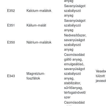
anyag
Savanyúságot
E352
Kalcium-malátok
szabályozó
anyag
Savanyúságot
E351
Kálium-malát
szabályozó
anyag
Nedvesítőszer,
savanyúságot
E350
Nátrium-malátok
szabályozó
anyag
Csomósodást
gátló anyag,
emulgeálósó,
savanyúságot
Veseb
Magnézium-
szabályozó
E343
túlzott
foszfátok
anyag,
javasol
stabilizátor,
sűrítőanyag,
térfogatnövelő
szer
Csomósodást