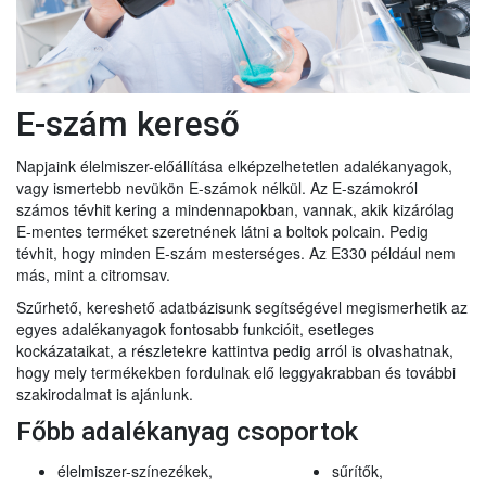
E-szám kereső
Napjaink élelmiszer-előállítása elképzelhetetlen adalékanyagok,
vagy ismertebb nevükön E-számok nélkül. Az E-számokról
számos tévhit kering a mindennapokban, vannak, akik kizárólag
E-mentes terméket szeretnének látni a boltok polcain. Pedig
tévhit, hogy minden E-szám mesterséges. Az E330 például nem
más, mint a citromsav.
Szűrhető, kereshető adatbázisunk segítségével megismerhetik az
egyes adalékanyagok fontosabb funkcióit, esetleges
kockázataikat, a részletekre kattintva pedig arról is olvashatnak,
hogy mely termékekben fordulnak elő leggyakrabban és további
szakirodalmat is ajánlunk.
Főbb adalékanyag csoportok
élelmiszer-színezékek,
sűrítők,