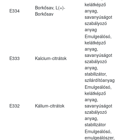
kelátképző
Borkősav, L(+)-
E334
anyag,
Borkősav
savanyúságot
szabályozó
anyag
Emulgeálósó,
kelátképző
anyag,
savanyúságot
E333
Kalcium-citrátok
szabályozó
anyag,
stabilizátor,
szilárdítóanyag
Emulgeálósó,
kelátképző
anyag,
E332
Kálium-citrátok
savanyúságot
szabályozó
anyag,
stabilizátor
Emulgeálósó,
emulgeálószer,