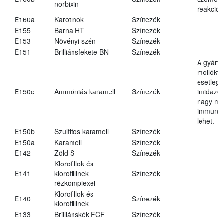
norbixin
reakció
E160a
Karotinok
Színezék
E155
Barna HT
Színezék
E153
Növényi szén
Színezék
E151
Brilliánsfekete BN
Színezék
A gyár
mellék
esetle
E150c
Ammóniás karamell
Színezék
imidaz
nagy 
immun
lehet.
E150b
Szulfitos karamell
Színezék
E150a
Karamell
Színezék
E142
Zöld S
Színezék
Klorofillok és
E141
klorofillinek
Színezék
rézkomplexei
Klorofillok és
E140
Színezék
klorofillinek
E133
Brilliánskék FCF
Színezék