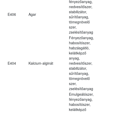
fényezőanyag,
nedvesítőszer,
stabilizátor,
E406
Agar
sűrítőanyag,
tömegnövelő
szer,
zselésítőanyag
Fényezőanyag,
habosítószer,
habzásgátló,
kelátképző
anyag,
E404
Kalcium-alginát
nedvesítőszer,
stabilizátor,
sűrítőanyag,
tömegnövelő
szer,
zselésítőanyag
Emulgeálószer,
fényezőanyag,
habosítószer,
kelátképző