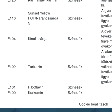
ki.
A gye
Sunset Yellow
tevéke
E110
FCF/Narancssárga
Színezék
figyel
S
gyakor
A gye
tevéke
E104
Kinolinsárga
Színezék
figyel
gyakor
A lako
töredé
túlérz
E102
Tartrazin
Színezék
váltha
tevéke
figyel
gyakor
E101
Riboflavin
Színezék
E100
Kurkumin
Színezék
Cookie beállítások