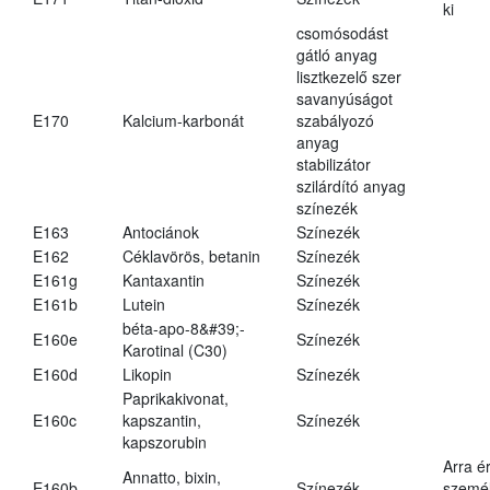
ki
csomósodást
gátló anyag
lisztkezelő szer
savanyúságot
E170
Kalcium-karbonát
szabályozó
anyag
stabilizátor
szilárdító anyag
színezék
E163
Antociánok
Színezék
E162
Céklavörös, betanin
Színezék
E161g
Kantaxantin
Színezék
E161b
Lutein
Színezék
béta-apo-8&#39;-
E160e
Színezék
Karotinal (C30)
E160d
Likopin
Színezék
Paprikakivonat,
E160c
kapszantin,
Színezék
kapszorubin
Arra é
Annatto, bixin,
E160b
Színezék
személ