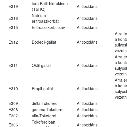
terc-Butil-hidrokinon
E319
Antioxidáns
(TBHQ)
Nátrium-
E316
Antioxidáns
eritroaszkorbát
E315
Eritroaszkorbinsav
Antioxidáns
Arra é
a kont
E312
Dodecil-gallát
Antioxidáns
súlyo
vezeth
Arra é
a kont
E311
Oktil-gallát
Antioxidáns
súlyo
vezeth
Arra é
a kont
E310
Propil-gallát
Antioxidáns
súlyo
vezeth
E309
delta-Tokoferol
Antioxidáns
E308
gamma-Tokoferol
Antioxidáns
E307
alfa-Tokoferol
Antioxidáns
Tokoferolban
E306
Antioxidáns