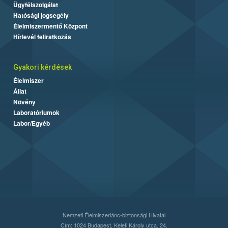
Ügyfélszolgálat
Hatósági jogsegély
Élelmiszermentő Központ
Hírlevél feliratkozás
Gyakori kérdések
Élelmiszer
Állat
Növény
Laboratóriumok
Labor/Egyéb
Nemzeti Élelmiszerlánc-biztonsági Hivatal
Cím: 1024 Budapest, Keleti Károly utca. 24.