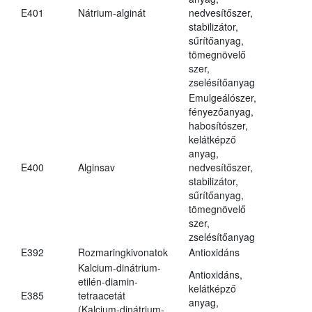
E401
Nátrium-alginát
nedvesítőszer,
stabilizátor,
sűrítőanyag,
tömegnövelő
szer,
zselésítőanyag
Emulgeálószer,
fényezőanyag,
habosítószer,
kelátképző
anyag,
E400
Alginsav
nedvesítőszer,
stabilizátor,
sűrítőanyag,
tömegnövelő
szer,
zselésítőanyag
E392
Rozmaringkivonatok
Antioxidáns
Kalcium-dinátrium-
Antioxidáns,
etilén-diamin-
kelátképző
E385
tetraacetát
anyag,
(Kalcium-dinátrium-