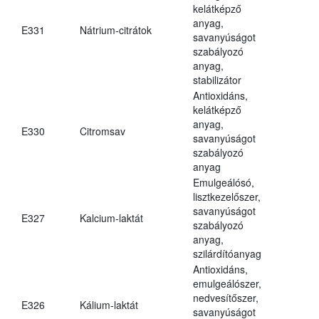
kelátképző
anyag,
E331
Nátrium-citrátok
savanyúságot
szabályozó
anyag,
stabilizátor
Antioxidáns,
kelátképző
anyag,
E330
Citromsav
savanyúságot
szabályozó
anyag
Emulgeálósó,
lisztkezelőszer,
savanyúságot
E327
Kalcium-laktát
szabályozó
anyag,
szilárdítóanyag
Antioxidáns,
emulgeálószer,
nedvesítőszer,
E326
Kálium-laktát
savanyúságot