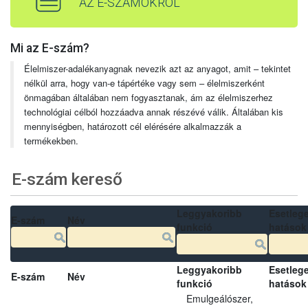
AZ E-SZÁMOKRÓL
Mi az E-szám?
Élelmiszer-adalékanyagnak nevezik azt az anyagot, amit – tekintet
nélkül arra, hogy van-e tápértéke vagy sem – élelmiszerként
önmagában általában nem fogyasztanak, ám az élelmiszerhez
technológiai célból hozzáadva annak részévé válik. Általában kis
mennyiségben, határozott cél elérésére alkalmazzák a
termékekben.
E-szám kereső
Leggyakoribb
Esetleg
E-szám
Név
funkció
hatások
Leggyakoribb
Esetleg
E-szám
Név
funkció
hatások
Emulgeálószer,