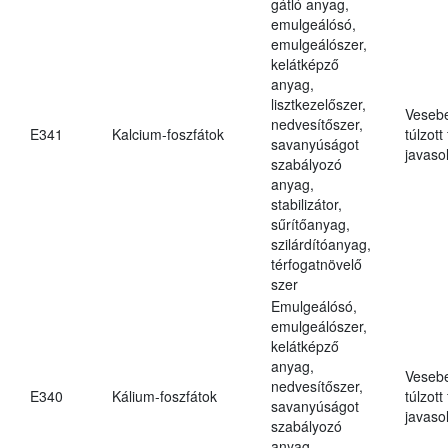
gátló anyag,
emulgeálósó,
emulgeálószer,
kelátképző
anyag,
lisztkezelőszer,
Veseb
nedvesítőszer,
E341
Kalcium-foszfátok
túlzott
savanyúságot
javasol
szabályozó
anyag,
stabilizátor,
sűrítőanyag,
szilárdítóanyag,
térfogatnövelő
szer
Emulgeálósó,
emulgeálószer,
kelátképző
anyag,
Veseb
nedvesítőszer,
E340
Kálium-foszfátok
túlzott
savanyúságot
javasol
szabályozó
anyag,