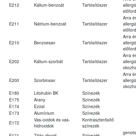
E212
Kálium-benzoát
Tartósítószer
allergi
előford
Arra é
E211
Nátrium-benzoát
Tartósítószer
allergi
előford
Arra é
E210
Benzoesav
Tartósítószer
allergi
előford
Arra é
E202
Kálium-szorbát
Tartósítószer
allergi
okozha
Arra é
E200
Szorbinsav
Tartósítószer
allergi
okozha
E180
Litolrubin BK
Színezék
E175
Arany
Színezék
E174
Ezüst
Színezék
E173
Alumínium
Színezék
Vas-oxidok és vas-
Kontraszterősítő
E172
hidroxidok
színezék
genoto
E171
Titán-dioxid
Színezék