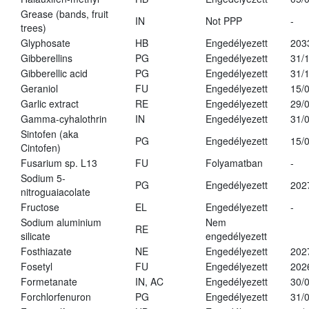
Grease (bands, fruit
IN
Not PPP
-
trees)
Glyphosate
HB
Engedélyezett
203
Gibberellins
PG
Engedélyezett
31/
Gibberellic acid
PG
Engedélyezett
31/
Geraniol
FU
Engedélyezett
15/
Garlic extract
RE
Engedélyezett
29/
Gamma-cyhalothrin
IN
Engedélyezett
31/
Sintofen (aka
PG
Engedélyezett
15/
Cintofen)
Fusarium sp. L13
FU
Folyamatban
-
Sodium 5-
PG
Engedélyezett
202
nitroguaiacolate
Fructose
EL
Engedélyezett
-
Sodium aluminium
Nem
RE
silicate
engedélyezett
Fosthiazate
NE
Engedélyezett
202
Fosetyl
FU
Engedélyezett
202
Formetanate
IN, AC
Engedélyezett
30/
Forchlorfenuron
PG
Engedélyezett
31/