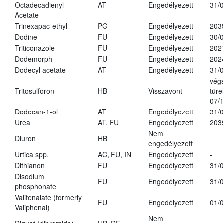
Octadecadienyl
AT
Engedélyezett
31/
Acetate
Trinexapac-ethyl
PG
Engedélyezett
203
Dodine
FU
Engedélyezett
30/
Triticonazole
FU
Engedélyezett
202
Dodemorph
FU
Engedélyezett
202
Dodecyl acetate
AT
Engedélyezett
31/
vég
Tritosulforon
HB
Visszavont
türe
07/
Dodecan-1-ol
AT
Engedélyezett
31/
Urea
AT, FU
Engedélyezett
203
Nem
Diuron
HB
engedélyezett
Urtica spp.
AC, FU, IN
Engedélyezett
-
Dithianon
FU
Engedélyezett
31/
Disodium
FU
Engedélyezett
31/
phosphonate
Valifenalate (formerly
FU
Engedélyezett
01/
Valiphenal)
Nem