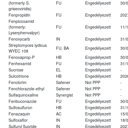
(formerly S.
FU
Engedélyezett
30/
griseoviridis)
Fenpropidin
FU
Engedélyezett
202
Fenpicoxamid
(formerly:
FU
Engedélyezett
11/
Lyserphenvalpyr)
Fenoxycarb
IN
Engedélyezett
31/
Streptomyces lydicus
FU, BA
Engedélyezett
30/
WYEC 108
Fenoxaprop-P
HB
Engedélyezett
30/
Fenhexamid
FU
Engedélyezett
31/
Sucrose
EL
Engedélyezett
-
Sulcotrione
HB
Engedélyezett
202
Fenclorim
Safener
Not PPP
-
Fenchlorazole-ethyl
Safener
Not PPP
-
Sulfaquinoxaline
Synergist
Not PPP
-
Fenbuconazole
FU
Engedélyezett
30/
Sulfosulfuron
HB
Engedélyezett
31/
Fenazaquin
AC
Engedélyezett
15/
Sulfoxaflor
IN
Engedélyezett
18/
Sulfuryl fluoride
IN
Engedélyezett
202