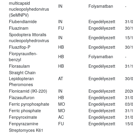
multicapsid
IN
Folyamatban
-
nucleopolyhedorvirus
(SeMNPV)
Flubendiamide
IN
Engedélyezett
31/
Fluazinam
FU
Engedélyezett
30/
Spodoptera littoralis
IN
Engedélyezett
15/
nucleopolyhedrovirus
Fluazifop-P
HB
Engedélyezett
30/
Florpyrauxifen-
HB
Folyamatban
-
benzyl
Florasulam
HB
Engedélyezett
31/
Straight Chain
Lepidopteran
AT
Engedélyezett
30/
Pheromones
Flonicamid (IKI-220)
IN
Engedélyezett
202
Flazasulfuron
HB
Engedélyezett
31/
Ferric pyrophosphate
MO
Engedélyezett
03/
Ferric phosphate
MO
Engedélyezett
31/
Fenpyroximate
AC
Engedélyezett
31/
Fenpyrazamine
FU
Engedélyezett
15/
Streptomyces K61