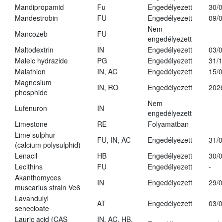
Mandipropamid
Fu
Engedélyezett
30/
Mandestrobin
FU
Engedélyezett
09/
Nem
Mancozeb
FU
engedélyezett
Maltodextrin
IN
Engedélyezett
03/
Maleic hydrazide
PG
Engedélyezett
31/
Malathion
IN, AC
Engedélyezett
15/
Magnesium
IN, RO
Engedélyezett
202
phosphide
Nem
Lufenuron
IN
engedélyezett
Limestone
RE
Folyamatban
Lime sulphur
FU, IN, AC
Engedélyezett
31/
(calcium polysulphid)
Lenacil
HB
Engedélyezett
30/
Lecithins
FU
Engedélyezett
-
Akanthomyces
IN
Engedélyezett
29/
muscarius strain Ve6
Lavandulyl
AT
Engedélyezett
03/
senecioate
Lauric acid (CAS
IN, AC, HB,