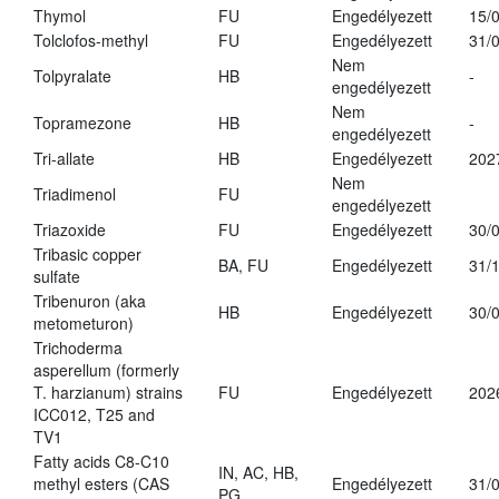
Thymol
FU
Engedélyezett
15/
Tolclofos-methyl
FU
Engedélyezett
31/
Nem
Tolpyralate
HB
-
engedélyezett
Nem
Topramezone
HB
-
engedélyezett
Tri-allate
HB
Engedélyezett
202
Nem
Triadimenol
FU
engedélyezett
Triazoxide
FU
Engedélyezett
30/
Tribasic copper
BA, FU
Engedélyezett
31/
sulfate
Tribenuron (aka
HB
Engedélyezett
30/
metometuron)
Trichoderma
asperellum (formerly
T. harzianum) strains
FU
Engedélyezett
202
ICC012, T25 and
TV1
Fatty acids C8-C10
IN, AC, HB,
methyl esters (CAS
Engedélyezett
31/
PG