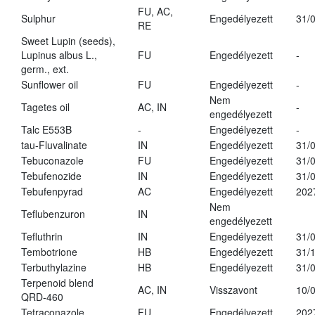
FU, AC,
Sulphur
Engedélyezett
31/
RE
Sweet Lupin (seeds),
Lupinus albus L.,
FU
Engedélyezett
-
germ., ext.
Sunflower oil
FU
Engedélyezett
-
Nem
Tagetes oil
AC, IN
-
engedélyezett
Talc E553B
-
Engedélyezett
-
tau-Fluvalinate
IN
Engedélyezett
31/
Tebuconazole
FU
Engedélyezett
31/
Tebufenozide
IN
Engedélyezett
31/
Tebufenpyrad
AC
Engedélyezett
202
Nem
Teflubenzuron
IN
engedélyezett
Tefluthrin
IN
Engedélyezett
31/
Tembotrione
HB
Engedélyezett
31/
Terbuthylazine
HB
Engedélyezett
31/
Terpenoid blend
AC, IN
Visszavont
10/
QRD-460
Tetraconazole
FU
Engedélyezett
202