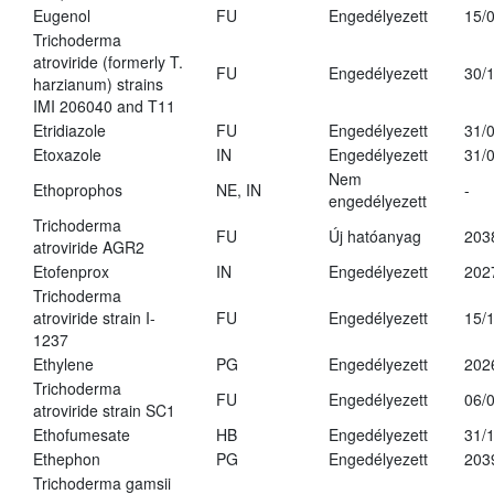
Eugenol
FU
Engedélyezett
15/
Trichoderma
atroviride (formerly T.
FU
Engedélyezett
30/
harzianum) strains
IMI 206040 and T11
Etridiazole
FU
Engedélyezett
31/
Etoxazole
IN
Engedélyezett
31/
Nem
Ethoprophos
NE, IN
-
engedélyezett
Trichoderma
FU
Új hatóanyag
203
atroviride AGR2
Etofenprox
IN
Engedélyezett
202
Trichoderma
atroviride strain I-
FU
Engedélyezett
15/
1237
Ethylene
PG
Engedélyezett
202
Trichoderma
FU
Engedélyezett
06/
atroviride strain SC1
Ethofumesate
HB
Engedélyezett
31/
Ethephon
PG
Engedélyezett
203
Trichoderma gamsii