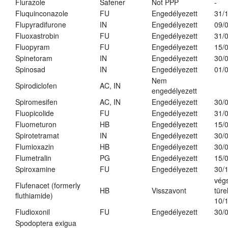
Flurazole
Safener
Not PPP
-
Fluquinconazole
FU
Engedélyezett
31/
Flupyradifurone
IN
Engedélyezett
09/
Fluoxastrobin
FU
Engedélyezett
31/
Fluopyram
FU
Engedélyezett
15/
Spinetoram
IN
Engedélyezett
30/
Spinosad
IN
Engedélyezett
01/
Nem
Spirodiclofen
AC, IN
engedélyezett
Spiromesifen
AC, IN
Engedélyezett
30/
Fluopicolide
FU
Engedélyezett
31/
Fluometuron
HB
Engedélyezett
15/
Spirotetramat
IN
Engedélyezett
30/
Flumioxazin
HB
Engedélyezett
30/
Flumetralin
PG
Engedélyezett
15/
Spiroxamine
FU
Engedélyezett
30/
vég
Flufenacet (formerly
HB
Visszavont
türe
fluthiamide)
10/
Fludioxonil
FU
Engedélyezett
30/
Spodoptera exigua