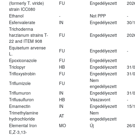
(formerly T. viride)
FU
Engedélyezett
202
strain ICC080
Ethanol
-
Not PPP
-
Esfenvalerate
IN
Engedélyezett
30/
Trichoderma
harzianum strains T-
FU
Engedélyezett
202
22 and ITEM 908
Equisetum arvense
FU
Engedélyezett
-
L.
Epoxiconazole
FU
Engedélyezett
Triclopyr
HB
Engedélyezett
31/
Trifloxystrobin
FU
Engedélyezett
31/
Nem
Triflumizole
FU
engedélyezett
Triflumuron
IN
Engedélyezett
31/
Triflusulfuron
HB
Visszavont
-
Emamectin
IN
Engedélyezett
15/
Trimethylamine
Nem
AT
hydrochloride
engedélyezett
Elemental Iron
MO
Új
26/
E,Z-3,13-