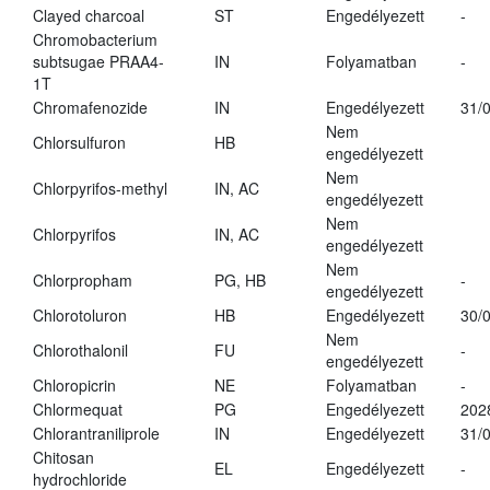
Clayed charcoal
ST
Engedélyezett
-
Chromobacterium
subtsugae PRAA4-
IN
Folyamatban
-
1T
Chromafenozide
IN
Engedélyezett
31/
Nem
Chlorsulfuron
HB
engedélyezett
Nem
Chlorpyrifos-methyl
IN, AC
engedélyezett
Nem
Chlorpyrifos
IN, AC
engedélyezett
Nem
Chlorpropham
PG, HB
-
engedélyezett
Chlorotoluron
HB
Engedélyezett
30/
Nem
Chlorothalonil
FU
-
engedélyezett
Chloropicrin
NE
Folyamatban
-
Chlormequat
PG
Engedélyezett
202
Chlorantraniliprole
IN
Engedélyezett
31/
Chitosan
EL
Engedélyezett
-
hydrochloride