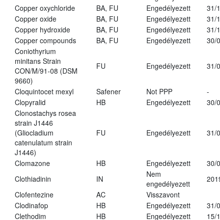
Copper oxychloride
BA, FU
Engedélyezett
31/
Copper oxide
BA, FU
Engedélyezett
31/
Copper hydroxide
BA, FU
Engedélyezett
31/
Copper compounds
BA, FU
Engedélyezett
30/
Coniothyrium
minitans Strain
FU
Engedélyezett
31/
CON/M/91-08 (DSM
9660)
Cloquintocet mexyl
Safener
Not PPP
-
Clopyralid
HB
Engedélyezett
30/
Clonostachys rosea
strain J1446
(Gliocladium
FU
Engedélyezett
31/
catenulatum strain
J1446)
Clomazone
HB
Engedélyezett
30/
Nem
Clothiadinin
IN
201
engedélyezett
Clofentezine
AC
Visszavont
Clodinafop
HB
Engedélyezett
31/
Clethodim
HB
Engedélyezett
15/