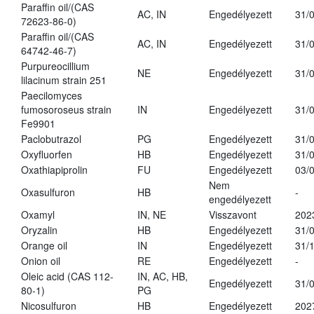
Paraffin oil/(CAS
AC, IN
Engedélyezett
31/
72623-86-0)
Paraffin oil/(CAS
AC, IN
Engedélyezett
31/
64742-46-7)
Purpureocillium
NE
Engedélyezett
31/
lilacinum strain 251
Paecilomyces
fumosoroseus strain
IN
Engedélyezett
31/
Fe9901
Paclobutrazol
PG
Engedélyezett
31/
Oxyfluorfen
HB
Engedélyezett
31/
Oxathiapiprolin
FU
Engedélyezett
03/
Nem
Oxasulfuron
HB
-
engedélyezett
Oxamyl
IN, NE
Visszavont
202
Oryzalin
HB
Engedélyezett
31/
Orange oil
IN
Engedélyezett
31/
Onion oil
RE
Engedélyezett
-
Oleic acid (CAS 112-
IN, AC, HB,
Engedélyezett
31/
80-1)
PG
Nicosulfuron
HB
Engedélyezett
202