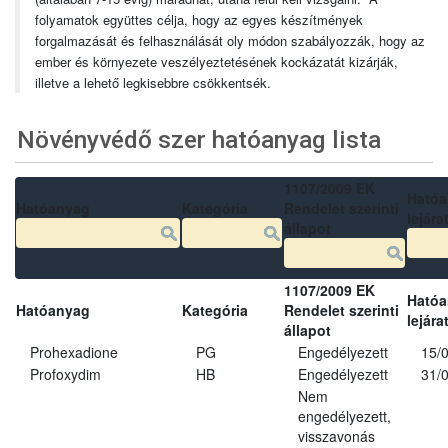
folyamatok együttes célja, hogy az egyes készítmények
forgalmazását és felhasználását oly módon szabályozzák, hogy az
ember és környezete veszélyeztetésének kockázatát kizárják,
illetve a lehető legkisebbre csökkentsék.
Növényvédő szer hatóanyag lista
1107/2009 EK
Ható
Hatóanyag
Kategória
Rendelet szerinti
lejára
állapot
1107/2009 EK
Ható
Hatóanyag
Kategória
Rendelet szerinti
lejára
állapot
Prohexadione
PG
Engedélyezett
15/
Profoxydim
HB
Engedélyezett
31/
Nem
engedélyezett,
visszavonás