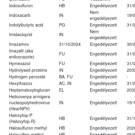
Iodosulfuron
HB
Engedélyezett
31/
Nem
Indoxacarb
IN
19/
engedélyezett
Indolylbutyric acid
PG
Engedélyezett
31/
Nem
Imidacloprid
IN
engedélyezett
Imazamox
31/10/2024
Engedélyezett
30/
Imazalil (aka
FU
Engedélyezett
31/
enilconazole)
Hymexazol
FU
Engedélyezett
31/
Hydrolysed proteins
IN
Engedélyezett
203
Hydrogen peroxide
BA, FU
Engedélyezett
-
Hexythiazox
AC, IN
Engedélyezett
31/
Heptamaloxyloglucan
EL
Engedélyezett
203
Helicoverpa armigera
nucleopolyhedrovirus
IN
Engedélyezett
15/
(HearNPV)
Haloxyfop-P
HB
Engedélyezett
31/
(Haloxyfop-R)
Halosulfuron methyl
HB
Engedélyezett
202
Halauxifen-methyl
HB
Engedélyezett
05/