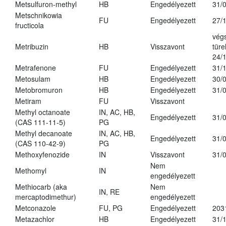
Metsulfuron-methyl
HB
Engedélyezett
31/
Metschnikowia
FU
Engedélyezett
27/
fructicola
vég
Metribuzin
HB
Visszavont
türe
24/
Metrafenone
FU
Engedélyezett
31/
Metosulam
HB
Engedélyezett
30/
Metobromuron
HB
Engedélyezett
31/
Metiram
FU
Visszavont
Methyl octanoate
IN, AC, HB,
Engedélyezett
31/
(CAS 111-11-5)
PG
Methyl decanoate
IN, AC, HB,
Engedélyezett
31/
(CAS 110-42-9)
PG
Methoxyfenozide
IN
Visszavont
31/
Nem
Methomyl
IN
engedélyezett
Methiocarb (aka
Nem
IN, RE
mercaptodimethur)
engedélyezett
Metconazole
FU, PG
Engedélyezett
203
Metazachlor
HB
Engedélyezett
31/