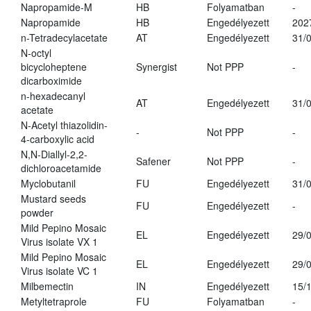
Napropamide-M
HB
Folyamatban
-
Napropamide
HB
Engedélyezett
202
n-Tetradecylacetate
AT
Engedélyezett
31/
N-octyl
bicycloheptene
Synergist
Not PPP
-
dicarboximide
n-hexadecanyl
AT
Engedélyezett
31/
acetate
N-Acetyl thiazolidin-
-
Not PPP
-
4-carboxylic acid
N,N-Diallyl-2,2-
Safener
Not PPP
-
dichloroacetamide
Myclobutanil
FU
Engedélyezett
31/
Mustard seeds
FU
Engedélyezett
-
powder
Mild Pepino Mosaic
EL
Engedélyezett
29/
Virus isolate VX 1
Mild Pepino Mosaic
EL
Engedélyezett
29/
Virus isolate VC 1
Milbemectin
IN
Engedélyezett
15/
Metyltetraprole
FU
Folyamatban
-