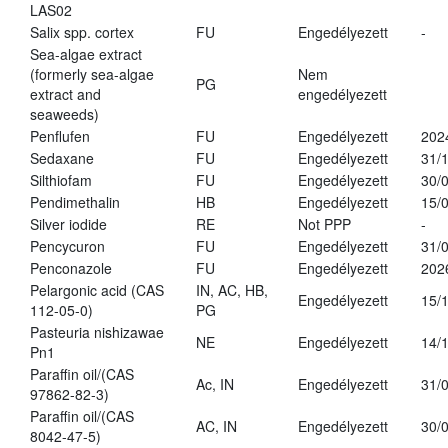
LAS02
Salix spp. cortex
FU
Engedélyezett
-
Sea-algae extract
(formerly sea-algae
Nem
PG
extract and
engedélyezett
seaweeds)
Penflufen
FU
Engedélyezett
202
Sedaxane
FU
Engedélyezett
31/
Silthiofam
FU
Engedélyezett
30/
Pendimethalin
HB
Engedélyezett
15/
Silver iodide
RE
Not PPP
-
Pencycuron
FU
Engedélyezett
31/
Penconazole
FU
Engedélyezett
202
Pelargonic acid (CAS
IN, AC, HB,
Engedélyezett
15/
112-05-0)
PG
Pasteuria nishizawae
NE
Engedélyezett
14/
Pn1
Paraffin oil/(CAS
Ac, IN
Engedélyezett
31/
97862-82-3)
Paraffin oil/(CAS
AC, IN
Engedélyezett
30/
8042-47-5)