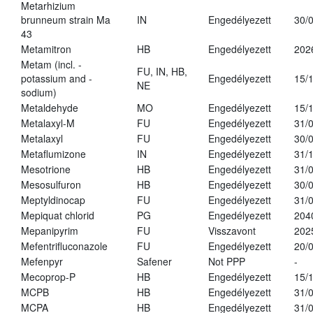
Metarhizium
brunneum strain Ma
IN
Engedélyezett
30/
43
Metamitron
HB
Engedélyezett
202
Metam (incl. -
FU, IN, HB,
potassium and -
Engedélyezett
15/
NE
sodium)
Metaldehyde
MO
Engedélyezett
15/
Metalaxyl-M
FU
Engedélyezett
31/
Metalaxyl
FU
Engedélyezett
30/
Metaflumizone
IN
Engedélyezett
31/
Mesotrione
HB
Engedélyezett
31/
Mesosulfuron
HB
Engedélyezett
30/
Meptyldinocap
FU
Engedélyezett
31/
Mepiquat chlorid
PG
Engedélyezett
204
Mepanipyrim
FU
Visszavont
202
Mefentrifluconazole
FU
Engedélyezett
20/
Mefenpyr
Safener
Not PPP
-
Mecoprop-P
HB
Engedélyezett
15/
MCPB
HB
Engedélyezett
31/
MCPA
HB
Engedélyezett
31/