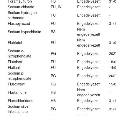
Foramsulfuron
HB
Engedélyezett
31/
Sodium chloride
FU, IN
Engedélyezett
-
Sodium hydrogen
FU
Engedélyezett
-
carbonate
Fluxapyroxad
FU
Engedélyezett
31/
Nem
Sodium hypochlorite
BA
engedélyezett
Nem
Flutriafol
FU
31/
engedélyezett
Sodium o-
PG
Engedélyezett
202
nitrophenolate
Flutolanil
FU
Engedélyezett
15/
Flutianil
FU
Engedélyezett
14/
Sodium p-
PG
Engedélyezett
202
nitrophenolate
Fluroxypyr
HB
Engedélyezett
15/
Nem
Flurtamone
HB
-
engedélyezett
Flurochloridone
HB
Engedélyezett
31/
Sodium silver
PG
Engedélyezett
31/
thiosulphate