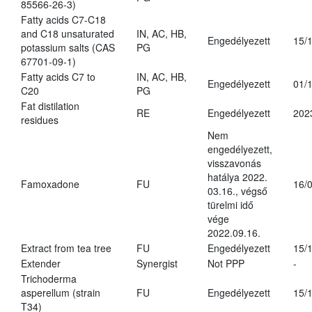
85566-26-3)
Fatty acids C7-C18
and C18 unsaturated
IN, AC, HB,
Engedélyezett
15/
potassium salts (CAS
PG
67701-09-1)
Fatty acids C7 to
IN, AC, HB,
Engedélyezett
01/
C20
PG
Fat distilation
RE
Engedélyezett
202
residues
Nem
engedélyezett,
visszavonás
hatálya 2022.
Famoxadone
FU
16/
03.16., végső
türelmi idő
vége
2022.09.16.
Extract from tea tree
FU
Engedélyezett
15/
Extender
Synergist
Not PPP
-
Trichoderma
asperellum (strain
FU
Engedélyezett
15/
T34)