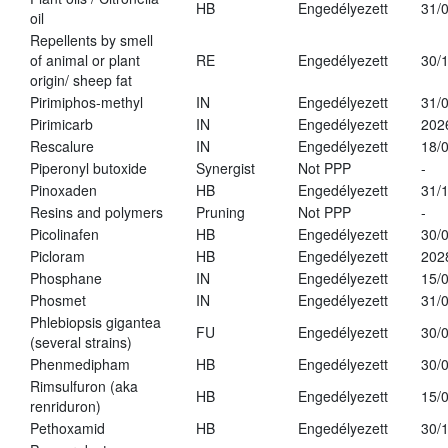
HB
Engedélyezett
31/
oil
Repellents by smell
of animal or plant
RE
Engedélyezett
30/
origin/ sheep fat
Pirimiphos-methyl
IN
Engedélyezett
31/
Pirimicarb
IN
Engedélyezett
202
Rescalure
IN
Engedélyezett
18/
Piperonyl butoxide
Synergist
Not PPP
-
Pinoxaden
HB
Engedélyezett
31/
Resins and polymers
Pruning
Not PPP
-
Picolinafen
HB
Engedélyezett
30/
Picloram
HB
Engedélyezett
202
Phosphane
IN
Engedélyezett
15/
Phosmet
IN
Engedélyezett
31/
Phlebiopsis gigantea
FU
Engedélyezett
30/
(several strains)
Phenmedipham
HB
Engedélyezett
30/
Rimsulfuron (aka
HB
Engedélyezett
15/
renriduron)
Pethoxamid
HB
Engedélyezett
30/