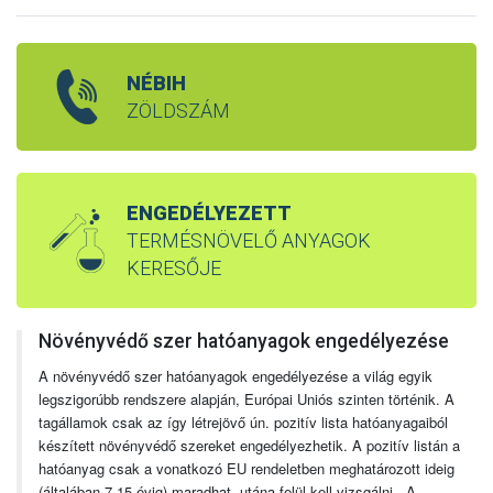
NÉBIH
ZÖLDSZÁM
ENGEDÉLYEZETT
TERMÉSNÖVELŐ ANYAGOK
KERESŐJE
Növényvédő szer hatóanyagok engedélyezése
A növényvédő szer hatóanyagok engedélyezése a világ egyik
legszigorúbb rendszere alapján, Európai Uniós szinten történik. A
tagállamok csak az így létrejövő ún. pozitív lista hatóanyagaiból
készített növényvédő szereket engedélyezhetik. A pozitív listán a
hatóanyag csak a vonatkozó EU rendeletben meghatározott ideig
(általában 7-15 évig) maradhat, utána felül kell vizsgálni. A