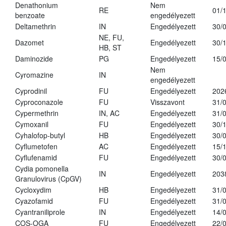
Denathonium
Nem
RE
01/
benzoate
engedélyezett
Deltamethrin
IN
Engedélyezett
30/
NE, FU,
Dazomet
Engedélyezett
30/
HB, ST
Daminozide
PG
Engedélyezett
15/
Nem
Cyromazine
IN
engedélyezett
Cyprodinil
FU
Engedélyezett
202
Cyproconazole
FU
Visszavont
31/
Cypermethrin
IN, AC
Engedélyezett
31/
Cymoxanil
FU
Engedélyezett
30/
Cyhalofop-butyl
HB
Engedélyezett
30/
Cyflumetofen
AC
Engedélyezett
15/
Cyflufenamid
FU
Engedélyezett
30/
Cydia pomonella
IN
Engedélyezett
203
Granulovirus (CpGV)
Cycloxydim
HB
Engedélyezett
31/
Cyazofamid
FU
Engedélyezett
31/
Cyantraniliprole
IN
Engedélyezett
14/
COS-OGA
FU
Engedélyezett
22/