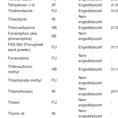
Tetradecan-1-ol
AT
Engedélyezett
31/
Thiabendazole
FU
Engedélyezett
31/
Nem
Thiacloprid
IN
engedélyezett
Thiencarbazone
HB
Engedélyezett
01/
Fenamiphos (aka
Nem
NE
phenamiphos)
engedélyezett
FEN 560 (Fenugreek
FU
Engedélyezett
31/
seed powder)
Nem
Fenamidone
FU
-
engedélyezett
Thifensulfuron-
HB
Engedélyezett
31/
methyl
Nem
Thiophanate-methyl
FU
engedélyezett
Nem
Thiamethoxam
IN
201
engedélyezett
Nem
Thiram
FU
-
engedélyezett
Nem
Thyme oil
IN
-
engedélyezett