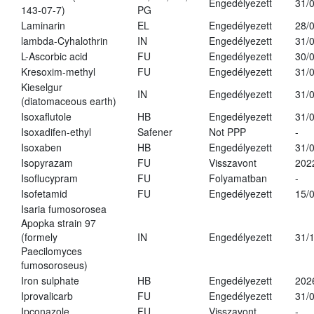
Engedélyezett
31/
143-07-7)
PG
Laminarin
EL
Engedélyezett
28/
lambda-Cyhalothrin
IN
Engedélyezett
31/
L-Ascorbic acid
FU
Engedélyezett
30/
Kresoxim-methyl
FU
Engedélyezett
31/
Kieselgur
IN
Engedélyezett
31/
(diatomaceous earth)
Isoxaflutole
HB
Engedélyezett
31/
Isoxadifen-ethyl
Safener
Not PPP
-
Isoxaben
HB
Engedélyezett
31/
Isopyrazam
FU
Visszavont
202
Isoflucypram
FU
Folyamatban
-
Isofetamid
FU
Engedélyezett
15/
Isaria fumosorosea
Apopka strain 97
(formely
IN
Engedélyezett
31/
Paecilomyces
fumosoroseus)
Iron sulphate
HB
Engedélyezett
202
Iprovalicarb
FU
Engedélyezett
31/
Ipconazole
FU
Visszavont
-