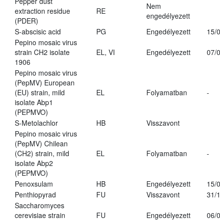
Pepper dust
Nem
extraction residue
RE
engedélyezett
(PDER)
S-abscisic acid
PG
Engedélyezett
15/
Pepino mosaic virus
strain CH2 isolate
EL, VI
Engedélyezett
07/
1906
Pepino mosaic virus
(PepMV) European
(EU) strain, mild
EL
Folyamatban
-
isolate Abp1
(PEPMVO)
S-Metolachlor
HB
Visszavont
Pepino mosaic virus
(PepMV) Chilean
(CH2) strain, mild
EL
Folyamatban
-
isolate Abp2
(PEPMVO)
Penoxsulam
HB
Engedélyezett
15/
Penthiopyrad
FU
Visszavont
31/
Saccharomyces
cerevisiae strain
FU
Engedélyezett
06/