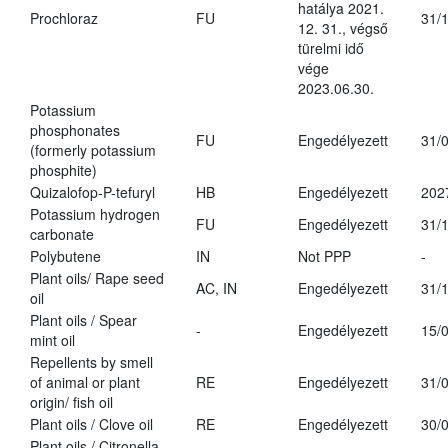
hatálya 2021.
Prochloraz
FU
31/
12. 31., végső
türelmi idő
vége
2023.06.30.
Potassium
phosphonates
FU
Engedélyezett
31/
(formerly potassium
phosphite)
Quizalofop-P-tefuryl
HB
Engedélyezett
202
Potassium hydrogen
FU
Engedélyezett
31/
carbonate
Polybutene
IN
Not PPP
-
Plant oils/ Rape seed
AC, IN
Engedélyezett
31/
oil
Plant oils / Spear
-
Engedélyezett
15/
mint oil
Repellents by smell
of animal or plant
RE
Engedélyezett
31/
origin/ fish oil
Plant oils / Clove oil
RE
Engedélyezett
30/
Plant oils / Citronella