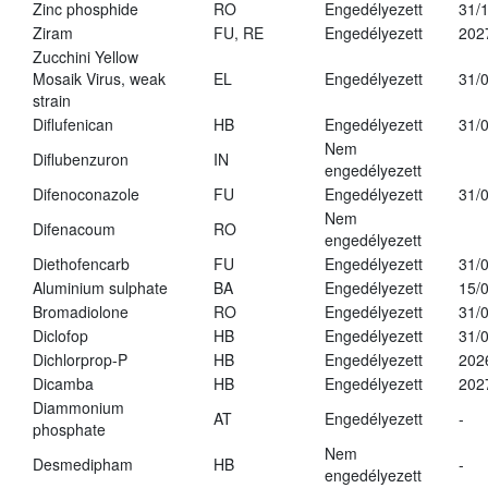
Zinc phosphide
RO
Engedélyezett
31/
Ziram
FU, RE
Engedélyezett
202
Zucchini Yellow
Mosaik Virus, weak
EL
Engedélyezett
31/
strain
Diflufenican
HB
Engedélyezett
31/
Nem
Diflubenzuron
IN
engedélyezett
Difenoconazole
FU
Engedélyezett
31/
Nem
Difenacoum
RO
engedélyezett
Diethofencarb
FU
Engedélyezett
31/
Aluminium sulphate
BA
Engedélyezett
15/
Bromadiolone
RO
Engedélyezett
31/
Diclofop
HB
Engedélyezett
31/
Dichlorprop-P
HB
Engedélyezett
202
Dicamba
HB
Engedélyezett
202
Diammonium
AT
Engedélyezett
-
phosphate
Nem
Desmedipham
HB
-
engedélyezett