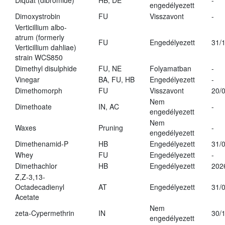
Diquat (dibromide)
HB, DE
-
engedélyezett
Dimoxystrobin
FU
Visszavont
-
Verticillium albo-
atrum (formerly
FU
Engedélyezett
31/
Verticillium dahliae)
strain WCS850
Dimethyl disulphide
FU, NE
Folyamatban
-
Vinegar
BA, FU, HB
Engedélyezett
-
Dimethomorph
FU
Visszavont
20/
Nem
Dimethoate
IN, AC
-
engedélyezett
Nem
Waxes
Pruning
-
engedélyezett
Dimethenamid-P
HB
Engedélyezett
31/
Whey
FU
Engedélyezett
-
Dimethachlor
HB
Engedélyezett
202
Z,Z-3,13-
Octadecadienyl
AT
Engedélyezett
31/
Acetate
Nem
zeta-Cypermethrin
IN
30/
engedélyezett