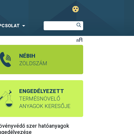
PCSOLAT
NÉBIH
ZÖLDSZÁM
ENGEDÉLYEZETT
TERMÉSNÖVELŐ
ANYAGOK KERESŐJE
övényvédő szer hatóanyagok
ngedélyezése