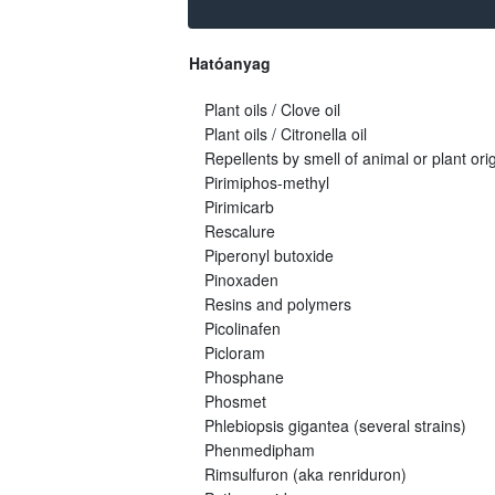
Hatóanyag
Plant oils / Clove oil
Plant oils / Citronella oil
Repellents by smell of animal or plant orig
Pirimiphos-methyl
Pirimicarb
Rescalure
Piperonyl butoxide
Pinoxaden
Resins and polymers
Picolinafen
Picloram
Phosphane
Phosmet
Phlebiopsis gigantea (several strains)
Phenmedipham
Rimsulfuron (aka renriduron)