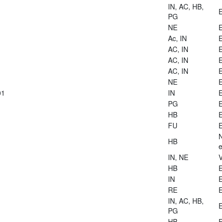
IN, AC, HB,
E
PG
NE
E
Ac, IN
E
AC, IN
E
AC, IN
E
AC, IN
E
NE
E
01
IN
E
PG
E
HB
E
FU
E
HB
e
IN, NE
V
HB
E
IN
E
RE
E
IN, AC, HB,
E
PG
HB
E