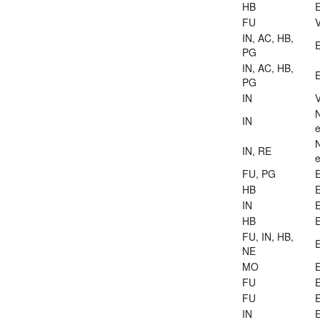
HB
E
FU
V
IN, AC, HB,
E
PG
IN, AC, HB,
E
PG
IN
V
IN
e
IN, RE
e
FU, PG
E
HB
E
IN
E
HB
E
FU, IN, HB,
E
NE
MO
E
FU
E
FU
E
IN
E