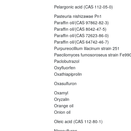
Pelargonic acid (CAS 112-05-0)
Pasteuria nishizawae Pn1
Paraffin oil/(CAS 97862-82-3)
Paraffin oil/(CAS 8042-47-5)
Paraffin oil/(CAS 72623-86-0)
Paraffin oil/(CAS 64742-46-7)
Purpureocillium lilacinum strain 251
Paecilomyces fumosoroseus strain Fe99
Paclobutrazol
Oxyfluorfen
Oxathiapiprolin
Oxasulfuron
Oxamyl
Oryzalin
Orange oil
Onion oil
Oleic acid (CAS 112-80-1)
Nicosulfuron