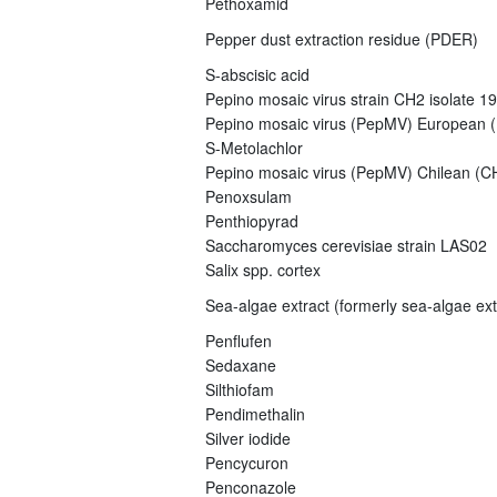
Pethoxamid
Pepper dust extraction residue (PDER)
S-abscisic acid
Pepino mosaic virus strain CH2 isolate 1
Pepino mosaic virus (PepMV) European (E
S-Metolachlor
Pepino mosaic virus (PepMV) Chilean (CH
Penoxsulam
Penthiopyrad
Saccharomyces cerevisiae strain LAS02
Salix spp. cortex
Sea-algae extract (formerly sea-algae ex
Penflufen
Sedaxane
Silthiofam
Pendimethalin
Silver iodide
Pencycuron
Penconazole