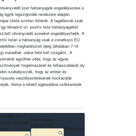
növényvédő szer hatóanyagok engedélyezése a
lág egyik legszigorúbb rendszere alapján,
rópai Uniós szinten történik. A tagállamok csak
 így létrejövő ún. pozitív lista hatóanyagaiból
szített növényvédő szereket engedélyezhetik. A
zitív listán a hatóanyag csak a vonatkozó EU
ndeletben meghatározott ideig (általában 7-15
ig) maradhat, utána felül kell vizsgálni. A
lyamatok együttes célja, hogy az egyes
szítmények forgalmazását és felhasználását oly
don szabályozzák, hogy az ember és
rnyezete veszélyeztetésének kockázatát
zárják, illetve a lehető legkisebbre csökkentsék.
07/2009 EK
Hatóanyag
delet szerinti
lejárati idő
apot
Részletek