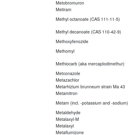
Metobromuron
Metiram
Methyl octanoate (CAS 111-11-5)
Methyl decanoate (CAS 110-42-9)
Methoxyfenozide
Methomyl
Methiocarb (aka mercaptodimethur)
Metconazole
Metazachlor
Metarhizium brunneum strain Ma 43
Metamitron
Metam (incl. -potassium and -sodium)
Metaldehyde
Metalaxyl-M
Metalaxyl
Metaflumizone