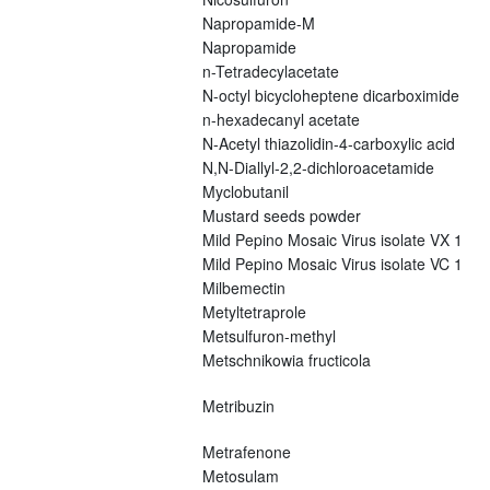
Napropamide-M
Napropamide
n-Tetradecylacetate
N-octyl bicycloheptene dicarboximide
n-hexadecanyl acetate
N-Acetyl thiazolidin-4-carboxylic acid
N,N-Diallyl-2,2-dichloroacetamide
Myclobutanil
Mustard seeds powder
Mild Pepino Mosaic Virus isolate VX 1
Mild Pepino Mosaic Virus isolate VC 1
Milbemectin
Metyltetraprole
Metsulfuron-methyl
Metschnikowia fructicola
Metribuzin
Metrafenone
Metosulam