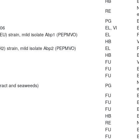
HB
E
RE
e
PG
E
906
EL, VI
E
U) strain, mild isolate Abp1 (PEPMVO)
EL
HB
V
2) strain, mild isolate Abp2 (PEPMVO)
EL
HB
E
FU
V
FU
E
FU
E
tract and seaweeds)
PG
e
FU
E
FU
E
FU
E
HB
E
RE
FU
E
FU
E