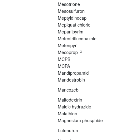
Mesotrione
Mesosulfuron
Meptyldinocap
Mepiquat chlorid
Mepanipyrim
Mefentrifluconazole
Mefenpyr
Mecoprop-P
MCPB
MCPA
Mandipropamid
Mandestrobin
Mancozeb
Maltodextrin
Maleic hydrazide
Malathion
Magnesium phosphide
Lufenuron