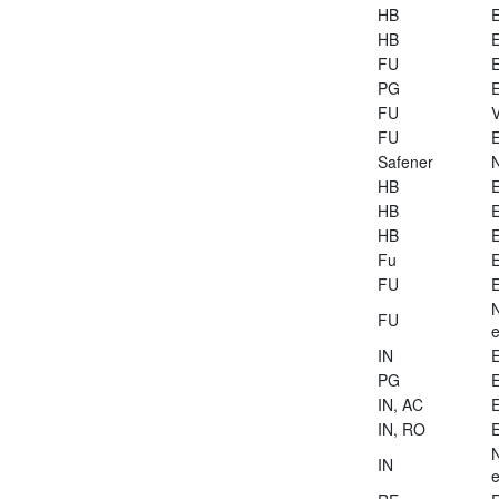
HB
E
HB
E
FU
E
PG
E
FU
V
FU
E
Safener
HB
E
HB
E
HB
E
Fu
E
FU
E
FU
e
IN
E
PG
E
IN, AC
E
IN, RO
E
IN
e