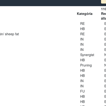
11
Kategória
Ren
áll
RE
E
HB
E
in/ sheep fat
RE
E
IN
E
IN
E
IN
E
Synergist
HB
E
Pruning
HB
E
HB
E
IN
E
IN
E
FU
E
HB
E
HB
E