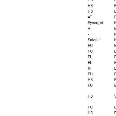
HB
HB
E
AT
E
Synergist
AT
E
-
Safener
FU
E
FU
E
EL
E
EL
E
IN
E
FU
HB
E
FU
E
HB
V
FU
E
HB
E