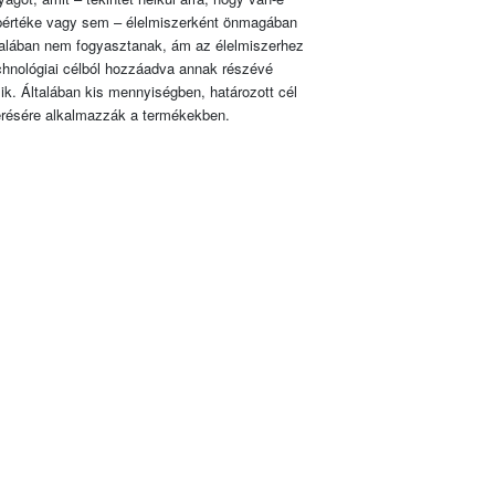
pértéke vagy sem – élelmiszerként önmagában
talában nem fogyasztanak, ám az élelmiszerhez
chnológiai célból hozzáadva annak részévé
lik. Általában kis mennyiségben, határozott cél
érésére alkalmazzák a termékekben.