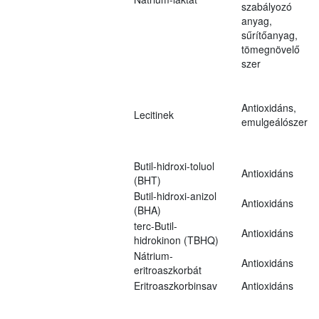
szabályozó
anyag,
sűrítőanyag,
tömegnövelő
szer
Antioxidáns,
Lecitinek
emulgeálószer
Butil-hidroxi-toluol
Antioxidáns
(BHT)
Butil-hidroxi-anizol
Antioxidáns
(BHA)
terc-Butil-
Antioxidáns
hidrokinon (TBHQ)
Nátrium-
Antioxidáns
eritroaszkorbát
Eritroaszkorbinsav
Antioxidáns