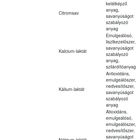
kelátképző
anyag,
Citromsav
savanyúságot
szabályozó
anyag
Emulgeálósó,
lisztkezelőszer,
savanyúságot
Kalcium-laktát
szabályozó
anyag,
szilárdítóanyag
Antioxidáns,
emulgeálószer,
nedvesítőszer,
Kálium-laktát
savanyúságot
szabályozó
anyag
Atioxidáns,
emulgeálósó,
emulgeálószer,
nedvesítőszer,
savanyúságot
Nátrium-laktát