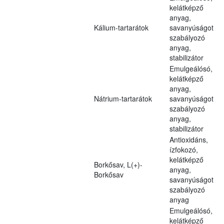
kelátképző
anyag,
Kálium-tartarátok
savanyúságot
szabályozó
anyag,
stabilizátor
Emulgeálósó,
kelátképző
anyag,
Nátrium-tartarátok
savanyúságot
szabályozó
anyag,
stabilizátor
Antioxidáns,
ízfokozó,
kelátképző
Borkősav, L(+)-
anyag,
Borkősav
savanyúságot
szabályozó
anyag
Emulgeálósó,
kelátképző