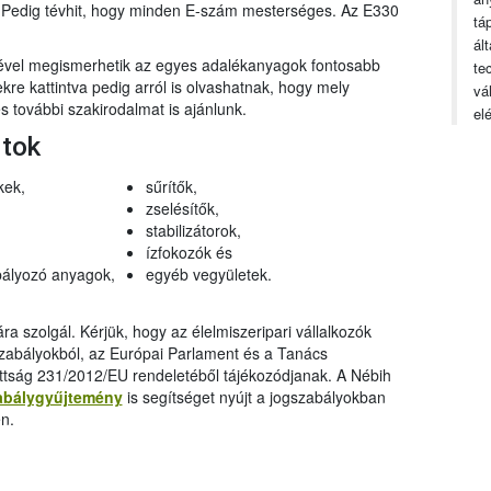
n. Pedig tévhit, hogy minden E-szám mesterséges. Az E330
tá
ál
gével megismerhetik az egyes adalékanyagok fontosabb
te
ekre kattintva pedig arról is olvashatnak, hogy mely
vá
 további szakirodalmat is ajánlunk.
el
rtok
kek,
sűrítők,
zselésítők,
stabilizátorok,
ízfokozók és
ályozó anyagok,
egyéb vegyületek.
a szolgál. Kérjük, hogy az élelmiszeripari vállalkozók
szabályokból, az Európai Parlament és a Tanács
ttság 231/2012/EU rendeletéből tájékozódjanak. A Nébih
abálygyűjtemény
is segítséget nyújt a jogszabályokban
n.