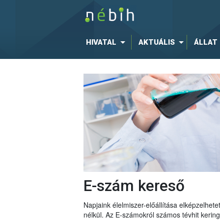
HIVATAL
AKTUÁLIS
ÁLLAT
E-szám kereső
Napjaink élelmiszer-előállítása elképzelhe
nélkül. Az E-számokról számos tévhit keri