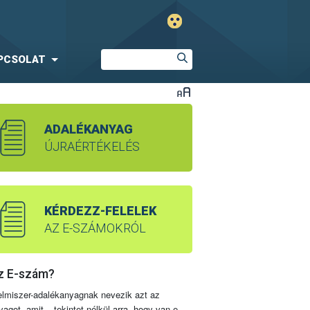
PCSOLAT
ADALÉKANYAG
ÚJRAÉRTÉKELÉS
KÉRDEZZ-FELELEK
AZ E-SZÁMOKRÓL
z E-szám?
elmiszer-adalékanyagnak nevezik azt az
yagot, amit – tekintet nélkül arra, hogy van-e