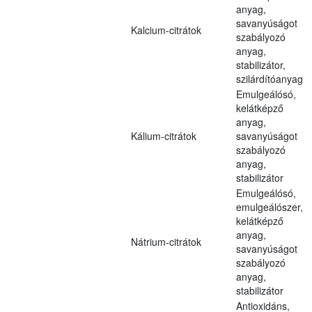
anyag,
savanyúságot
Kalcium-citrátok
szabályozó
anyag,
stabilizátor,
szilárdítóanyag
Emulgeálósó,
kelátképző
anyag,
Kálium-citrátok
savanyúságot
szabályozó
anyag,
stabilizátor
Emulgeálósó,
emulgeálószer,
kelátképző
anyag,
Nátrium-citrátok
savanyúságot
szabályozó
anyag,
stabilizátor
Antioxidáns,