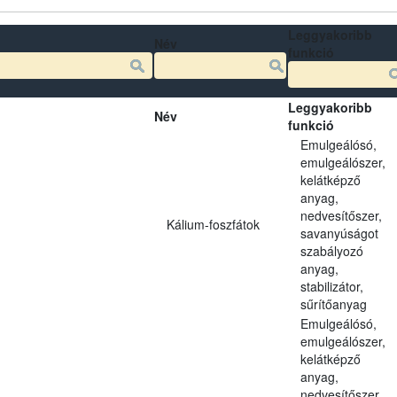
Leggyakoribb
Név
funkció
Leggyakoribb
Név
funkció
Emulgeálósó,
emulgeálószer,
kelátképző
anyag,
nedvesítőszer,
Kálium-foszfátok
savanyúságot
szabályozó
anyag,
stabilizátor,
sűrítőanyag
Emulgeálósó,
emulgeálószer,
kelátképző
anyag,
nedvesítőszer,