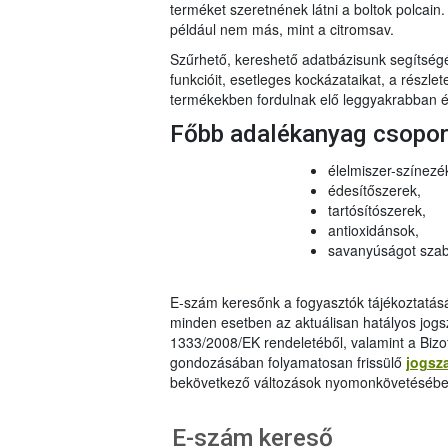
terméket szeretnének látni a boltok polcai
például nem más, mint a citromsav.
Szűrhető, kereshető adatbázisunk segítsé
funkcióit, esetleges kockázataikat, a részlet
termékekben fordulnak elő leggyakrabban és
Főbb adalékanyag csopo
élelmiszer-színezé
édesítőszerek,
tartósítószerek,
antioxidánsok,
savanyúságot szab
E-szám keresőnk a fogyasztók tájékoztatásár
minden esetben az aktuálisan hatályos jog
1333/2008/EK rendeletéből, valamint a Bizo
gondozásában folyamatosan frissülő
jogsz
bekövetkező változások nyomonkövetésébe
E-szám kereső