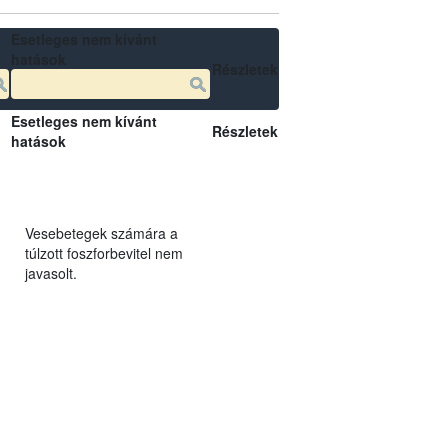
Esetleges nem kívánt
hatások
Részletek
Esetleges nem kívánt
Részletek
hatások
Vesebetegek számára a
túlzott foszforbevitel nem
javasolt.