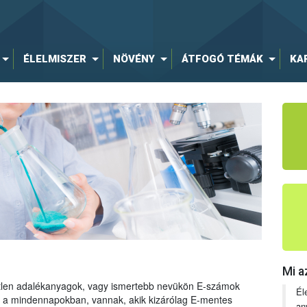
ÉLELMISZER
NÖVÉNY
ÁTFOGÓ TÉMÁK
KA
Mi a
tetlen adalékanyagok, vagy ismertebb nevükön E-számok
Él
ng a mindennapokban, vannak, akik kizárólag E-mentes
an