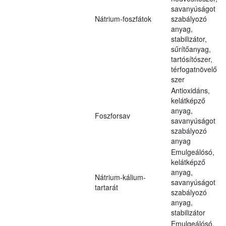
savanyúságot
Nátrium-foszfátok
szabályozó
anyag,
stabilizátor,
sűrítőanyag,
tartósítószer,
térfogatnövelő
szer
Antioxidáns,
kelátképző
anyag,
Foszforsav
savanyúságot
szabályozó
anyag
Emulgeálósó,
kelátképző
anyag,
Nátrium-kálium-
savanyúságot
tartarát
szabályozó
anyag,
stabilizátor
Emulgeálósó,