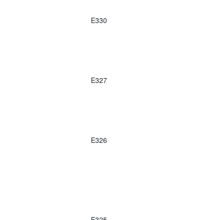
E330
E327
E326
E325