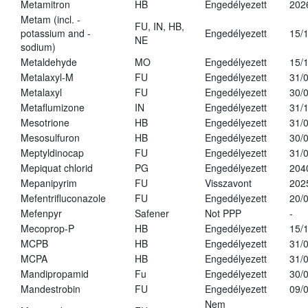
Metamitron
HB
Engedélyezett
202
Metam (incl. -
FU, IN, HB,
potassium and -
Engedélyezett
15/
NE
sodium)
Metaldehyde
MO
Engedélyezett
15/
Metalaxyl-M
FU
Engedélyezett
31/
Metalaxyl
FU
Engedélyezett
30/
Metaflumizone
IN
Engedélyezett
31/
Mesotrione
HB
Engedélyezett
31/
Mesosulfuron
HB
Engedélyezett
30/
Meptyldinocap
FU
Engedélyezett
31/
Mepiquat chlorid
PG
Engedélyezett
204
Mepanipyrim
FU
Visszavont
202
Mefentrifluconazole
FU
Engedélyezett
20/
Mefenpyr
Safener
Not PPP
-
Mecoprop-P
HB
Engedélyezett
15/
MCPB
HB
Engedélyezett
31/
MCPA
HB
Engedélyezett
31/
Mandipropamid
Fu
Engedélyezett
30/
Mandestrobin
FU
Engedélyezett
09/
Nem