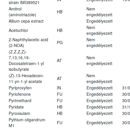
strain IMI389521
Amitrol
Nem
HB
(aminotriazole)
engedélyezett
Allium cepa extract
Engedélyezett
Nem
Acetochlor
HB
engedélyezett
2-Naphthylacetic acid
Nem
PG
(2-NOA)
engedélyezett
(Z,Z,Z,Z)-
7,13,16,19-
Nem
AT
Docosatetraen-1-yl
engedélyezett
isobutyrate
(Z)-13-Hexadecen-
Nem
AT
11-yn-1-yl acetate
engedélyezett
Pyriproxyfen
IN
Engedélyezett
31/
Pyriofenone
FU
Engedélyezett
30/
Pyrimethanil
FU
Engedélyezett
30/
Pyridate
HB
Engedélyezett
31/
Pyroxsulam
HB
Engedélyezett
30/
Pythium oligandrum
FU
Engedélyezett
30/
M1