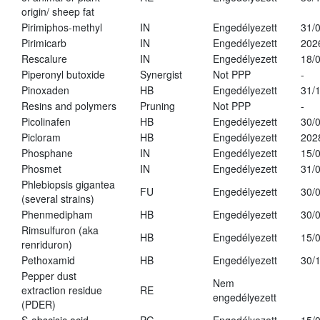
origin/ sheep fat
Pirimiphos-methyl
IN
Engedélyezett
31/
Pirimicarb
IN
Engedélyezett
202
Rescalure
IN
Engedélyezett
18/
Piperonyl butoxide
Synergist
Not PPP
-
Pinoxaden
HB
Engedélyezett
31/
Resins and polymers
Pruning
Not PPP
-
Picolinafen
HB
Engedélyezett
30/
Picloram
HB
Engedélyezett
202
Phosphane
IN
Engedélyezett
15/
Phosmet
IN
Engedélyezett
31/
Phlebiopsis gigantea
FU
Engedélyezett
30/
(several strains)
Phenmedipham
HB
Engedélyezett
30/
Rimsulfuron (aka
HB
Engedélyezett
15/
renriduron)
Pethoxamid
HB
Engedélyezett
30/
Pepper dust
Nem
extraction residue
RE
engedélyezett
(PDER)