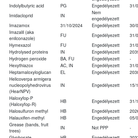
Indolylbutyric acid
PG
Engedélyezett
31/
Nem
Imidacloprid
IN
engedélyezett
Imazamox
31/10/2024
Engedélyezett
30/
Imazalil (aka
FU
Engedélyezett
31/
enilconazole)
Hymexazol
FU
Engedélyezett
31/
Hydrolysed proteins
IN
Engedélyezett
203
Hydrogen peroxide
BA, FU
Engedélyezett
-
Hexythiazox
AC, IN
Engedélyezett
31/
Heptamaloxyloglucan
EL
Engedélyezett
203
Helicoverpa armigera
nucleopolyhedrovirus
IN
Engedélyezett
15/
(HearNPV)
Haloxyfop-P
HB
Engedélyezett
31/
(Haloxyfop-R)
Halosulfuron methyl
HB
Engedélyezett
202
Halauxifen-methyl
HB
Engedélyezett
05/
Grease (bands, fruit
IN
Not PPP
-
trees)
Glyphosate
HB
Engedélyezett
203