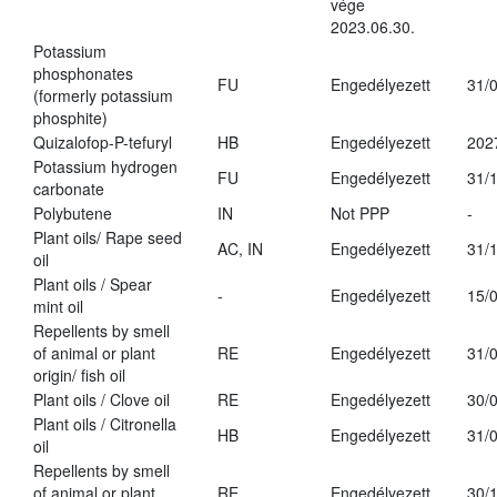
vége
2023.06.30.
Potassium
phosphonates
FU
Engedélyezett
31/
(formerly potassium
phosphite)
Quizalofop-P-tefuryl
HB
Engedélyezett
202
Potassium hydrogen
FU
Engedélyezett
31/
carbonate
Polybutene
IN
Not PPP
-
Plant oils/ Rape seed
AC, IN
Engedélyezett
31/
oil
Plant oils / Spear
-
Engedélyezett
15/
mint oil
Repellents by smell
of animal or plant
RE
Engedélyezett
31/
origin/ fish oil
Plant oils / Clove oil
RE
Engedélyezett
30/
Plant oils / Citronella
HB
Engedélyezett
31/
oil
Repellents by smell
of animal or plant
RE
Engedélyezett
30/