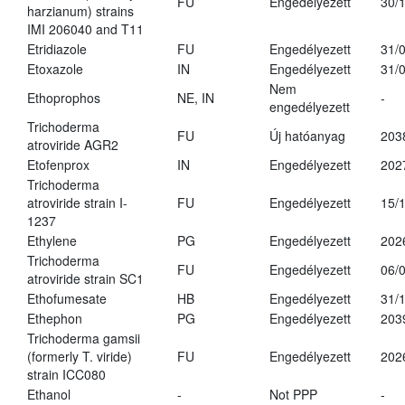
FU
Engedélyezett
30/
harzianum) strains
IMI 206040 and T11
Etridiazole
FU
Engedélyezett
31/
Etoxazole
IN
Engedélyezett
31/
Nem
Ethoprophos
NE, IN
-
engedélyezett
Trichoderma
FU
Új hatóanyag
203
atroviride AGR2
Etofenprox
IN
Engedélyezett
202
Trichoderma
atroviride strain I-
FU
Engedélyezett
15/
1237
Ethylene
PG
Engedélyezett
202
Trichoderma
FU
Engedélyezett
06/
atroviride strain SC1
Ethofumesate
HB
Engedélyezett
31/
Ethephon
PG
Engedélyezett
203
Trichoderma gamsii
(formerly T. viride)
FU
Engedélyezett
202
strain ICC080
Ethanol
-
Not PPP
-