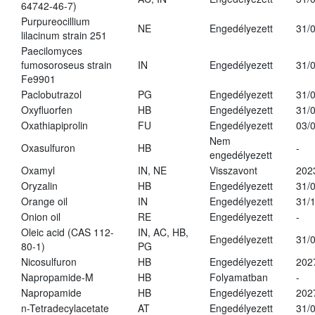
64742-46-7)
Purpureocillium
NE
Engedélyezett
31/
lilacinum strain 251
Paecilomyces
fumosoroseus strain
IN
Engedélyezett
31/
Fe9901
Paclobutrazol
PG
Engedélyezett
31/
Oxyfluorfen
HB
Engedélyezett
31/
Oxathiapiprolin
FU
Engedélyezett
03/
Nem
Oxasulfuron
HB
-
engedélyezett
Oxamyl
IN, NE
Visszavont
202
Oryzalin
HB
Engedélyezett
31/
Orange oil
IN
Engedélyezett
31/
Onion oil
RE
Engedélyezett
-
Oleic acid (CAS 112-
IN, AC, HB,
Engedélyezett
31/
80-1)
PG
Nicosulfuron
HB
Engedélyezett
202
Napropamide-M
HB
Folyamatban
-
Napropamide
HB
Engedélyezett
202
n-Tetradecylacetate
AT
Engedélyezett
31/