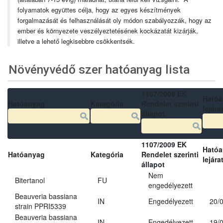
folyamatok együttes célja, hogy az egyes készítmények
forgalmazását és felhasználását oly módon szabályozzák, hogy az
ember és környezete veszélyeztetésének kockázatát kizárják,
illetve a lehető legkisebbre csökkentsék.
Növényvédő szer hatóanyag lista
1107/2009 EK
Ható
Hatóanyag
Kategória
Rendelet szerinti
lejára
állapot
1107/2009 EK
Ható
Hatóanyag
Kategória
Rendelet szerinti
lejára
állapot
Nem
Bitertanol
FU
engedélyezett
Beauveria bassiana
IN
Engedélyezett
20/
strain PPRI5339
Beauveria bassiana
IN
Engedélyezett
19/