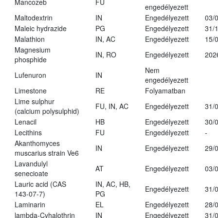
Mancozeb
FU
engedélyezett
Maltodextrin
IN
Engedélyezett
03/
Maleic hydrazide
PG
Engedélyezett
31/
Malathion
IN, AC
Engedélyezett
15/
Magnesium
IN, RO
Engedélyezett
202
phosphide
Nem
Lufenuron
IN
engedélyezett
Limestone
RE
Folyamatban
Lime sulphur
FU, IN, AC
Engedélyezett
31/
(calcium polysulphid)
Lenacil
HB
Engedélyezett
30/
Lecithins
FU
Engedélyezett
-
Akanthomyces
IN
Engedélyezett
29/
muscarius strain Ve6
Lavandulyl
AT
Engedélyezett
03/
senecioate
Lauric acid (CAS
IN, AC, HB,
Engedélyezett
31/
143-07-7)
PG
Laminarin
EL
Engedélyezett
28/
lambda-Cyhalothrin
IN
Engedélyezett
31/