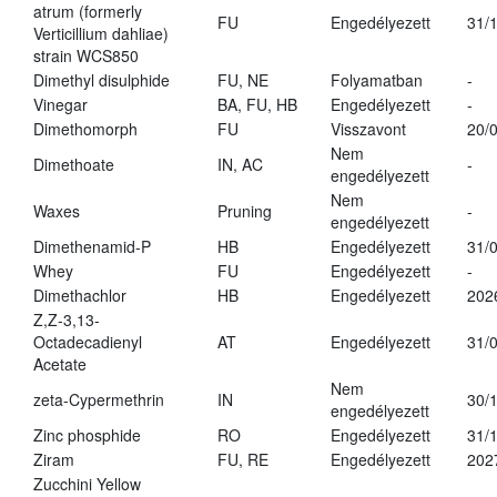
atrum (formerly
FU
Engedélyezett
31/
Verticillium dahliae)
strain WCS850
Dimethyl disulphide
FU, NE
Folyamatban
-
Vinegar
BA, FU, HB
Engedélyezett
-
Dimethomorph
FU
Visszavont
20/
Nem
Dimethoate
IN, AC
-
engedélyezett
Nem
Waxes
Pruning
-
engedélyezett
Dimethenamid-P
HB
Engedélyezett
31/
Whey
FU
Engedélyezett
-
Dimethachlor
HB
Engedélyezett
202
Z,Z-3,13-
Octadecadienyl
AT
Engedélyezett
31/
Acetate
Nem
zeta-Cypermethrin
IN
30/
engedélyezett
Zinc phosphide
RO
Engedélyezett
31/
Ziram
FU, RE
Engedélyezett
202
Zucchini Yellow