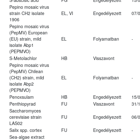
S-abscisic acid
PG
Engedélyezett
15/
Pepino mosaic virus
strain CH2 isolate
EL, VI
Engedélyezett
07/
1906
Pepino mosaic virus
(PepMV) European
(EU) strain, mild
EL
Folyamatban
-
isolate Abp1
(PEPMVO)
S-Metolachlor
HB
Visszavont
Pepino mosaic virus
(PepMV) Chilean
(CH2) strain, mild
EL
Folyamatban
-
isolate Abp2
(PEPMVO)
Penoxsulam
HB
Engedélyezett
15/
Penthiopyrad
FU
Visszavont
31/
Saccharomyces
cerevisiae strain
FU
Engedélyezett
06/
LAS02
Salix spp. cortex
FU
Engedélyezett
-
Sea-algae extract