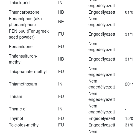
Thiacloprid
IN
engedélyezett
Thiencarbazone
HB
Engedélyezett
01/
Fenamiphos (aka
Nem
NE
phenamiphos)
engedélyezett
FEN 560 (Fenugreek
FU
Engedélyezett
31/
seed powder)
Nem
Fenamidone
FU
-
engedélyezett
Thifensulfuron-
HB
Engedélyezett
31/
methyl
Nem
Thiophanate-methyl
FU
engedélyezett
Nem
Thiamethoxam
IN
201
engedélyezett
Nem
Thiram
FU
-
engedélyezett
Nem
Thyme oil
IN
-
engedélyezett
Thymol
FU
Engedélyezett
15/
Tolclofos-methyl
FU
Engedélyezett
31/
Nem