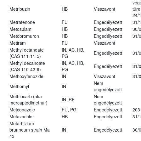
vég
Metribuzin
HB
Visszavont
türe
24/
Metrafenone
FU
Engedélyezett
31/
Metosulam
HB
Engedélyezett
30/
Metobromuron
HB
Engedélyezett
31/
Metiram
FU
Visszavont
Methyl octanoate
IN, AC, HB,
Engedélyezett
31/
(CAS 111-11-5)
PG
Methyl decanoate
IN, AC, HB,
Engedélyezett
31/
(CAS 110-42-9)
PG
Methoxyfenozide
IN
Visszavont
31/
Nem
Methomyl
IN
engedélyezett
Methiocarb (aka
Nem
IN, RE
mercaptodimethur)
engedélyezett
Metconazole
FU, PG
Engedélyezett
203
Metazachlor
HB
Engedélyezett
31/
Metarhizium
brunneum strain Ma
IN
Engedélyezett
30/
43