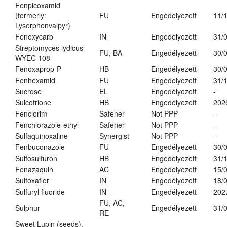
Fenpicoxamid
(formerly:
FU
Engedélyezett
11/
Lyserphenvalpyr)
Fenoxycarb
IN
Engedélyezett
31/
Streptomyces lydicus
FU, BA
Engedélyezett
30/
WYEC 108
Fenoxaprop-P
HB
Engedélyezett
30/
Fenhexamid
FU
Engedélyezett
31/
Sucrose
EL
Engedélyezett
-
Sulcotrione
HB
Engedélyezett
202
Fenclorim
Safener
Not PPP
-
Fenchlorazole-ethyl
Safener
Not PPP
-
Sulfaquinoxaline
Synergist
Not PPP
-
Fenbuconazole
FU
Engedélyezett
30/
Sulfosulfuron
HB
Engedélyezett
31/
Fenazaquin
AC
Engedélyezett
15/
Sulfoxaflor
IN
Engedélyezett
18/
Sulfuryl fluoride
IN
Engedélyezett
202
FU, AC,
Sulphur
Engedélyezett
31/
RE
Sweet Lupin (seeds),