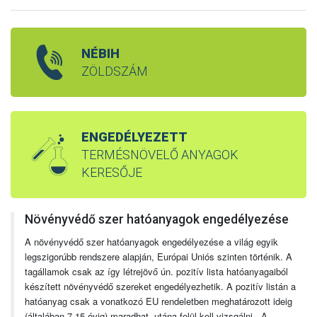
NÉBIH
ZÖLDSZÁM
ENGEDÉLYEZETT
TERMÉSNÖVELŐ ANYAGOK
KERESŐJE
Növényvédő szer hatóanyagok engedélyezése
A növényvédő szer hatóanyagok engedélyezése a világ egyik
legszigorúbb rendszere alapján, Európai Uniós szinten történik. A
tagállamok csak az így létrejövő ún. pozitív lista hatóanyagaiból
készített növényvédő szereket engedélyezhetik. A pozitív listán a
hatóanyag csak a vonatkozó EU rendeletben meghatározott ideig
(általában 7-15 évig) maradhat, utána felül kell vizsgálni. A