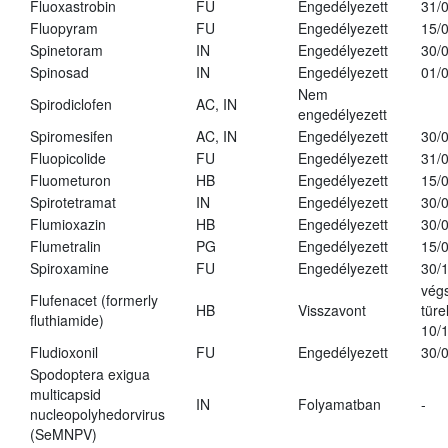
Fluoxastrobin
FU
Engedélyezett
31/
Fluopyram
FU
Engedélyezett
15/
Spinetoram
IN
Engedélyezett
30/
Spinosad
IN
Engedélyezett
01/
Nem
Spirodiclofen
AC, IN
engedélyezett
Spiromesifen
AC, IN
Engedélyezett
30/
Fluopicolide
FU
Engedélyezett
31/
Fluometuron
HB
Engedélyezett
15/
Spirotetramat
IN
Engedélyezett
30/
Flumioxazin
HB
Engedélyezett
30/
Flumetralin
PG
Engedélyezett
15/
Spiroxamine
FU
Engedélyezett
30/
vég
Flufenacet (formerly
HB
Visszavont
türe
fluthiamide)
10/
Fludioxonil
FU
Engedélyezett
30/
Spodoptera exigua
multicapsid
IN
Folyamatban
-
nucleopolyhedorvirus
(SeMNPV)