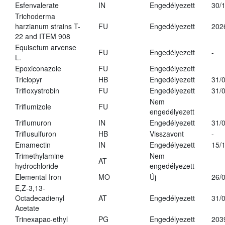
Esfenvalerate
IN
Engedélyezett
30/
Trichoderma
harzianum strains T-
FU
Engedélyezett
202
22 and ITEM 908
Equisetum arvense
FU
Engedélyezett
-
L.
Epoxiconazole
FU
Engedélyezett
Triclopyr
HB
Engedélyezett
31/
Trifloxystrobin
FU
Engedélyezett
31/
Nem
Triflumizole
FU
engedélyezett
Triflumuron
IN
Engedélyezett
31/
Triflusulfuron
HB
Visszavont
-
Emamectin
IN
Engedélyezett
15/
Trimethylamine
Nem
AT
hydrochloride
engedélyezett
Elemental Iron
MO
Új
26/
E,Z-3,13-
Octadecadienyl
AT
Engedélyezett
31/
Acetate
Trinexapac-ethyl
PG
Engedélyezett
203