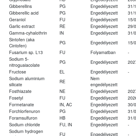
Gibberellins
PG
Engedélyezett
31/
Gibberellic acid
PG
Engedélyezett
31/
Geraniol
FU
Engedélyezett
15/
Garlic extract
RE
Engedélyezett
29/
Gamma-cyhalothrin
IN
Engedélyezett
31/
Sintofen (aka
PG
Engedélyezett
15/
Cintofen)
Fusarium sp. L13
FU
Folyamatban
-
Sodium 5-
PG
Engedélyezett
202
nitroguaiacolate
Fructose
EL
Engedélyezett
-
Sodium aluminium
Nem
RE
silicate
engedélyezett
Fosthiazate
NE
Engedélyezett
202
Fosetyl
FU
Engedélyezett
202
Formetanate
IN, AC
Engedélyezett
30/
Forchlorfenuron
PG
Engedélyezett
31/
Foramsulfuron
HB
Engedélyezett
31/
Sodium chloride
FU, IN
Engedélyezett
-
Sodium hydrogen
FU
Engedélyezett
-