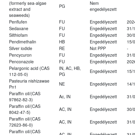
(formerly sea-algae
Nem
PG
extract and
engedélyezett
seaweeds)
Penflufen
FU
Engedélyezett
202
Sedaxane
FU
Engedélyezett
31/
Silthiofam
FU
Engedélyezett
30/
Pendimethalin
HB
Engedélyezett
15/
Silver iodide
RE
Not PPP
-
Pencycuron
FU
Engedélyezett
31/
Penconazole
FU
Engedélyezett
202
Pelargonic acid (CAS
IN, AC, HB,
Engedélyezett
15/
112-05-0)
PG
Pasteuria nishizawae
NE
Engedélyezett
14/
Pn1
Paraffin oil/(CAS
Ac, IN
Engedélyezett
31/
97862-82-3)
Paraffin oil/(CAS
AC, IN
Engedélyezett
30/
8042-47-5)
Paraffin oil/(CAS
AC, IN
Engedélyezett
31/
72623-86-0)
Paraffin oil/(CAS
AC, IN
Engedélyezett
31/