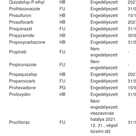
Quizalofop-P-ethyl
HB
Engedélyezett
202
Prothioconazole
FU
Engedélyezett
31/
Prosulfuron
HB
Engedélyezett
15/
Prosulfocarb
HB
Engedélyezett
202
Proquinazid
FU
Engedélyezett
31/
Propyzamide
HB
Engedélyezett
30/
Propoxycarbazone
HB
Engedélyezett
31/
Nem
Propineb
FU
-
engedélyezett
Nem
Propiconazole
FU
-
engedélyezett
Propaquizafop
HB
Engedélyezett
202
Propamocarb
FU
Engedélyezett
31/
Prohexadione
PG
Engedélyezett
15/
Profoxydim
HB
Engedélyezett
31/
Nem
engedélyezett,
visszavonás
hatálya 2021.
Prochloraz
FU
31/
12. 31., végső
türelmi idő