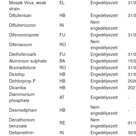
Mosaik Virus, weak
EL
Engedélyezett
31/
strain
Diflufenican
HB
Engedélyezett
31/
Nem
Diflubenzuron
IN
engedélyezett
Difenoconazole
FU
Engedélyezett
31/
Nem
Difenacoum
RO
engedélyezett
Diethofencarb
FU
Engedélyezett
31/
Aluminium sulphate
BA
Engedélyezett
15/
Bromadiolone
RO
Engedélyezett
31/
Diclofop
HB
Engedélyezett
31/
Dichlorprop-P
HB
Engedélyezett
202
Dicamba
HB
Engedélyezett
202
Diammonium
AT
Engedélyezett
-
phosphate
Nem
Desmedipham
HB
-
engedélyezett
Denathonium
Nem
RE
01/
benzoate
engedélyezett
Deltamethrin
IN
Engedélyezett
30/