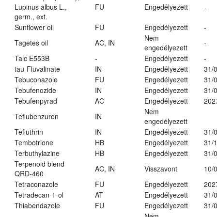
Lupinus albus L.,
FU
Engedélyezett
-
germ., ext.
Sunflower oil
FU
Engedélyezett
-
Nem
Tagetes oil
AC, IN
-
engedélyezett
Talc E553B
-
Engedélyezett
-
tau-Fluvalinate
IN
Engedélyezett
31/
Tebuconazole
FU
Engedélyezett
31/
Tebufenozide
IN
Engedélyezett
31/
Tebufenpyrad
AC
Engedélyezett
202
Nem
Teflubenzuron
IN
engedélyezett
Tefluthrin
IN
Engedélyezett
31/
Tembotrione
HB
Engedélyezett
31/
Terbuthylazine
HB
Engedélyezett
31/
Terpenoid blend
AC, IN
Visszavont
10/
QRD-460
Tetraconazole
FU
Engedélyezett
202
Tetradecan-1-ol
AT
Engedélyezett
31/
Thiabendazole
FU
Engedélyezett
31/
Nem