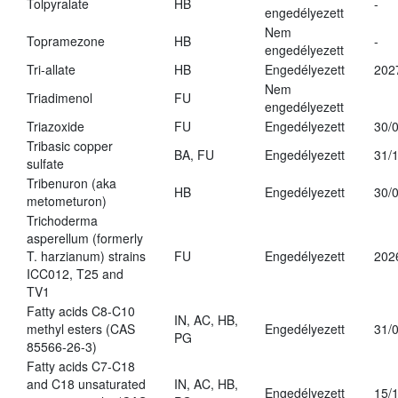
Tolpyralate
HB
-
engedélyezett
Nem
Topramezone
HB
-
engedélyezett
Tri-allate
HB
Engedélyezett
202
Nem
Triadimenol
FU
engedélyezett
Triazoxide
FU
Engedélyezett
30/
Tribasic copper
BA, FU
Engedélyezett
31/
sulfate
Tribenuron (aka
HB
Engedélyezett
30/
metometuron)
Trichoderma
asperellum (formerly
T. harzianum) strains
FU
Engedélyezett
202
ICC012, T25 and
TV1
Fatty acids C8-C10
IN, AC, HB,
methyl esters (CAS
Engedélyezett
31/
PG
85566-26-3)
Fatty acids C7-C18
and C18 unsaturated
IN, AC, HB,
Engedélyezett
15/