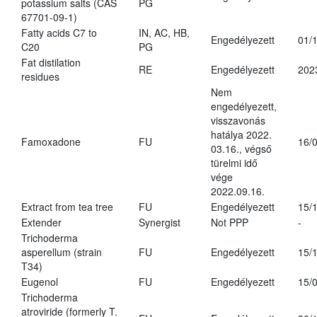
potassium salts (CAS
PG
67701-09-1)
Fatty acids C7 to
IN, AC, HB,
Engedélyezett
01/
C20
PG
Fat distilation
RE
Engedélyezett
202
residues
Nem
engedélyezett,
visszavonás
hatálya 2022.
Famoxadone
FU
16/
03.16., végső
türelmi idő
vége
2022.09.16.
Extract from tea tree
FU
Engedélyezett
15/
Extender
Synergist
Not PPP
-
Trichoderma
asperellum (strain
FU
Engedélyezett
15/
T34)
Eugenol
FU
Engedélyezett
15/
Trichoderma
atroviride (formerly T.