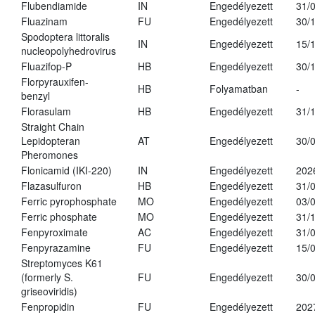
Flubendiamide
IN
Engedélyezett
31/
Fluazinam
FU
Engedélyezett
30/
Spodoptera littoralis
IN
Engedélyezett
15/
nucleopolyhedrovirus
Fluazifop-P
HB
Engedélyezett
30/
Florpyrauxifen-
HB
Folyamatban
-
benzyl
Florasulam
HB
Engedélyezett
31/
Straight Chain
Lepidopteran
AT
Engedélyezett
30/
Pheromones
Flonicamid (IKI-220)
IN
Engedélyezett
202
Flazasulfuron
HB
Engedélyezett
31/
Ferric pyrophosphate
MO
Engedélyezett
03/
Ferric phosphate
MO
Engedélyezett
31/
Fenpyroximate
AC
Engedélyezett
31/
Fenpyrazamine
FU
Engedélyezett
15/
Streptomyces K61
(formerly S.
FU
Engedélyezett
30/
griseoviridis)
Fenpropidin
FU
Engedélyezett
202