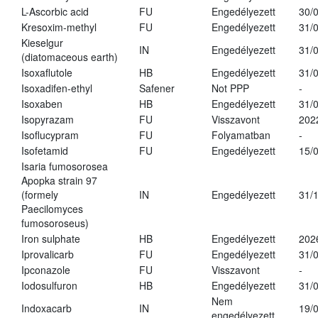
L-Ascorbic acid
FU
Engedélyezett
30/
Kresoxim-methyl
FU
Engedélyezett
31/
Kieselgur
IN
Engedélyezett
31/
(diatomaceous earth)
Isoxaflutole
HB
Engedélyezett
31/
Isoxadifen-ethyl
Safener
Not PPP
-
Isoxaben
HB
Engedélyezett
31/
Isopyrazam
FU
Visszavont
202
Isoflucypram
FU
Folyamatban
-
Isofetamid
FU
Engedélyezett
15/
Isaria fumosorosea
Apopka strain 97
(formely
IN
Engedélyezett
31/
Paecilomyces
fumosoroseus)
Iron sulphate
HB
Engedélyezett
202
Iprovalicarb
FU
Engedélyezett
31/
Ipconazole
FU
Visszavont
-
Iodosulfuron
HB
Engedélyezett
31/
Nem
Indoxacarb
IN
19/
engedélyezett