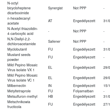
N-octyl
bicycloheptene
Synergist
Not PPP
-
dicarboximide
n-hexadecanyl
AT
Engedélyezett
31/
acetate
N-Acetyl thiazolidin-
-
Not PPP
-
4-carboxylic acid
N,N-Diallyl-2,2-
Safener
Not PPP
-
dichloroacetamide
Myclobutanil
FU
Engedélyezett
31/
Mustard seeds
FU
Engedélyezett
-
powder
Mild Pepino Mosaic
EL
Engedélyezett
29/
Virus isolate VX 1
Mild Pepino Mosaic
EL
Engedélyezett
29/
Virus isolate VC 1
Milbemectin
IN
Engedélyezett
15/
Metyltetraprole
FU
Folyamatban
-
Metsulfuron-methyl
HB
Engedélyezett
31/
Metschnikowia
FU
Engedélyezett
27/
fructicola