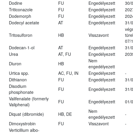
Dodine
FU
Engedélyezett
30/
Triticonazole
FU
Engedélyezett
202
Dodemorph
FU
Engedélyezett
202
Dodecyl acetate
AT
Engedélyezett
31/
vég
Tritosulforon
HB
Visszavont
türe
07/
Dodecan-1-ol
AT
Engedélyezett
31/
Urea
AT, FU
Engedélyezett
203
Nem
Diuron
HB
engedélyezett
Urtica spp.
AC, FU, IN
Engedélyezett
-
Dithianon
FU
Engedélyezett
31/
Disodium
FU
Engedélyezett
31/
phosphonate
Valifenalate (formerly
FU
Engedélyezett
01/
Valiphenal)
Nem
Diquat (dibromide)
HB, DE
-
engedélyezett
Dimoxystrobin
FU
Visszavont
-
Verticillium albo-