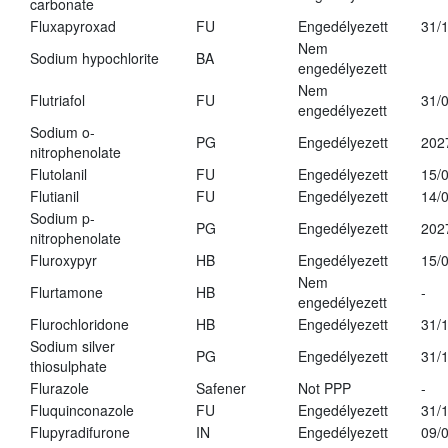
carbonate
Fluxapyroxad
FU
Engedélyezett
31/
Nem
Sodium hypochlorite
BA
engedélyezett
Nem
Flutriafol
FU
31/
engedélyezett
Sodium o-
PG
Engedélyezett
202
nitrophenolate
Flutolanil
FU
Engedélyezett
15/
Flutianil
FU
Engedélyezett
14/
Sodium p-
PG
Engedélyezett
202
nitrophenolate
Fluroxypyr
HB
Engedélyezett
15/
Nem
Flurtamone
HB
-
engedélyezett
Flurochloridone
HB
Engedélyezett
31/
Sodium silver
PG
Engedélyezett
31/
thiosulphate
Flurazole
Safener
Not PPP
-
Fluquinconazole
FU
Engedélyezett
31/
Flupyradifurone
IN
Engedélyezett
09/