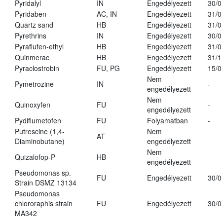
Pyridalyl
IN
Engedélyezett
30/
Pyridaben
AC, IN
Engedélyezett
31/
Quartz sand
HB
Engedélyezett
31/
Pyrethrins
IN
Engedélyezett
30/
Pyraflufen-ethyl
HB
Engedélyezett
31/
Quinmerac
HB
Engedélyezett
31/
Pyraclostrobin
FU, PG
Engedélyezett
15/
Nem
Pymetrozine
IN
-
engedélyezett
Nem
Quinoxyfen
FU
-
engedélyezett
Pydiflumetofen
FU
Folyamatban
-
Putrescine (1,4-
Nem
AT
Diaminobutane)
engedélyezett
Nem
Quizalofop-P
HB
engedélyezett
Pseudomonas sp.
FU
Engedélyezett
30/
Strain DSMZ 13134
Pseudomonas
chlororaphis strain
FU
Engedélyezett
30/
MA342