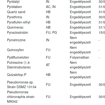
Pyridalyl
IN
Engedélyezett
30/
Pyridaben
AC, IN
Engedélyezett
31/
Quartz sand
HB
Engedélyezett
31/
Pyrethrins
IN
Engedélyezett
30/
Pyraflufen-ethyl
HB
Engedélyezett
31/
Quinmerac
HB
Engedélyezett
31/
Pyraclostrobin
FU, PG
Engedélyezett
15/
Nem
Pymetrozine
IN
-
engedélyezett
Nem
Quinoxyfen
FU
-
engedélyezett
Pydiflumetofen
FU
Folyamatban
-
Putrescine (1,4-
Nem
AT
Diaminobutane)
engedélyezett
Nem
Quizalofop-P
HB
engedélyezett
Pseudomonas sp.
FU
Engedélyezett
30/
Strain DSMZ 13134
Pseudomonas
chlororaphis strain
FU
Engedélyezett
30/
MA342