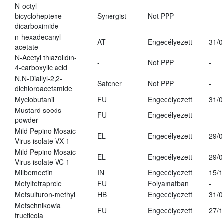
N-octyl
bicycloheptene
Synergist
Not PPP
-
dicarboximide
n-hexadecanyl
AT
Engedélyezett
31/
acetate
N-Acetyl thiazolidin-
-
Not PPP
-
4-carboxylic acid
N,N-Diallyl-2,2-
Safener
Not PPP
-
dichloroacetamide
Myclobutanil
FU
Engedélyezett
31/
Mustard seeds
FU
Engedélyezett
-
powder
Mild Pepino Mosaic
EL
Engedélyezett
29/
Virus isolate VX 1
Mild Pepino Mosaic
EL
Engedélyezett
29/
Virus isolate VC 1
Milbemectin
IN
Engedélyezett
15/
Metyltetraprole
FU
Folyamatban
-
Metsulfuron-methyl
HB
Engedélyezett
31/
Metschnikowia
FU
Engedélyezett
27/
fructicola