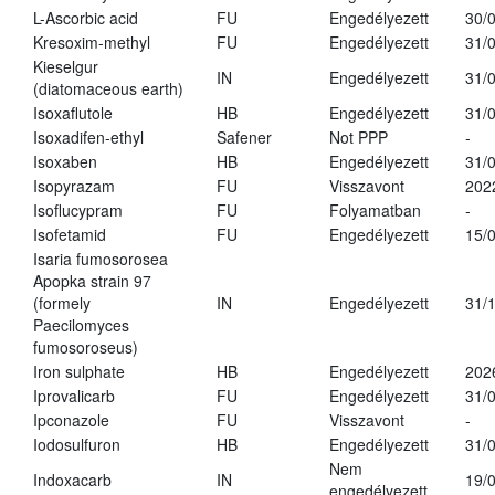
L-Ascorbic acid
FU
Engedélyezett
30/
Kresoxim-methyl
FU
Engedélyezett
31/
Kieselgur
IN
Engedélyezett
31/
(diatomaceous earth)
Isoxaflutole
HB
Engedélyezett
31/
Isoxadifen-ethyl
Safener
Not PPP
-
Isoxaben
HB
Engedélyezett
31/
Isopyrazam
FU
Visszavont
202
Isoflucypram
FU
Folyamatban
-
Isofetamid
FU
Engedélyezett
15/
Isaria fumosorosea
Apopka strain 97
(formely
IN
Engedélyezett
31/
Paecilomyces
fumosoroseus)
Iron sulphate
HB
Engedélyezett
202
Iprovalicarb
FU
Engedélyezett
31/
Ipconazole
FU
Visszavont
-
Iodosulfuron
HB
Engedélyezett
31/
Nem
Indoxacarb
IN
19/
engedélyezett