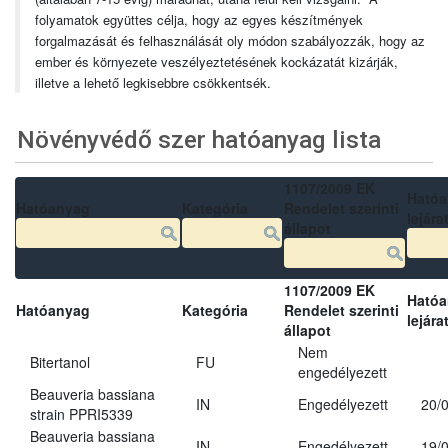
folyamatok együttes célja, hogy az egyes készítmények
forgalmazását és felhasználását oly módon szabályozzák, hogy az
ember és környezete veszélyeztetésének kockázatát kizárják,
illetve a lehető legkisebbre csökkentsék.
Növényvédő szer hatóanyag lista
1107/2009 EK
Ható
Hatóanyag
Kategória
Rendelet szerinti
lejára
állapot
1107/2009 EK
Ható
Hatóanyag
Kategória
Rendelet szerinti
lejára
állapot
Nem
Bitertanol
FU
engedélyezett
Beauveria bassiana
IN
Engedélyezett
20/
strain PPRI5339
Beauveria bassiana
IN
Engedélyezett
19/