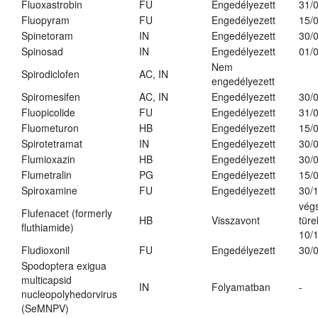
Fluoxastrobin
FU
Engedélyezett
31/
Fluopyram
FU
Engedélyezett
15/
Spinetoram
IN
Engedélyezett
30/
Spinosad
IN
Engedélyezett
01/
Nem
Spirodiclofen
AC, IN
engedélyezett
Spiromesifen
AC, IN
Engedélyezett
30/
Fluopicolide
FU
Engedélyezett
31/
Fluometuron
HB
Engedélyezett
15/
Spirotetramat
IN
Engedélyezett
30/
Flumioxazin
HB
Engedélyezett
30/
Flumetralin
PG
Engedélyezett
15/
Spiroxamine
FU
Engedélyezett
30/
vég
Flufenacet (formerly
HB
Visszavont
türe
fluthiamide)
10/
Fludioxonil
FU
Engedélyezett
30/
Spodoptera exigua
multicapsid
IN
Folyamatban
-
nucleopolyhedorvirus
(SeMNPV)