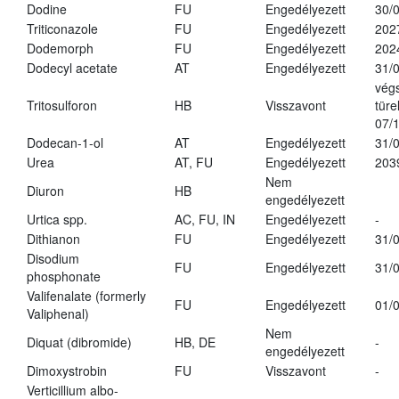
Dodine
FU
Engedélyezett
30/
Triticonazole
FU
Engedélyezett
202
Dodemorph
FU
Engedélyezett
202
Dodecyl acetate
AT
Engedélyezett
31/
vég
Tritosulforon
HB
Visszavont
türe
07/
Dodecan-1-ol
AT
Engedélyezett
31/
Urea
AT, FU
Engedélyezett
203
Nem
Diuron
HB
engedélyezett
Urtica spp.
AC, FU, IN
Engedélyezett
-
Dithianon
FU
Engedélyezett
31/
Disodium
FU
Engedélyezett
31/
phosphonate
Valifenalate (formerly
FU
Engedélyezett
01/
Valiphenal)
Nem
Diquat (dibromide)
HB, DE
-
engedélyezett
Dimoxystrobin
FU
Visszavont
-
Verticillium albo-