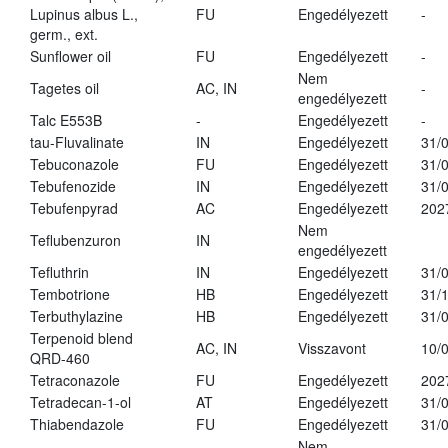
Lupinus albus L.,
FU
Engedélyezett
-
germ., ext.
Sunflower oil
FU
Engedélyezett
-
Nem
Tagetes oil
AC, IN
-
engedélyezett
Talc E553B
-
Engedélyezett
-
tau-Fluvalinate
IN
Engedélyezett
31/
Tebuconazole
FU
Engedélyezett
31/
Tebufenozide
IN
Engedélyezett
31/
Tebufenpyrad
AC
Engedélyezett
202
Nem
Teflubenzuron
IN
engedélyezett
Tefluthrin
IN
Engedélyezett
31/
Tembotrione
HB
Engedélyezett
31/
Terbuthylazine
HB
Engedélyezett
31/
Terpenoid blend
AC, IN
Visszavont
10/
QRD-460
Tetraconazole
FU
Engedélyezett
202
Tetradecan-1-ol
AT
Engedélyezett
31/
Thiabendazole
FU
Engedélyezett
31/
Nem