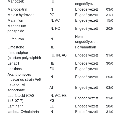
Mancozeb
FU
engedélyezett
Maltodextrin
IN
Engedélyezett
03/
Maleic hydrazide
PG
Engedélyezett
31/
Malathion
IN, AC
Engedélyezett
15/
Magnesium
IN, RO
Engedélyezett
202
phosphide
Nem
Lufenuron
IN
engedélyezett
Limestone
RE
Folyamatban
Lime sulphur
FU, IN, AC
Engedélyezett
31/
(calcium polysulphid)
Lenacil
HB
Engedélyezett
30/
Lecithins
FU
Engedélyezett
-
Akanthomyces
IN
Engedélyezett
29/
muscarius strain Ve6
Lavandulyl
AT
Engedélyezett
03/
senecioate
Lauric acid (CAS
IN, AC, HB,
Engedélyezett
31/
143-07-7)
PG
Laminarin
EL
Engedélyezett
28/
lambda-Cyhalothrin
IN
Engedélyezett
31/