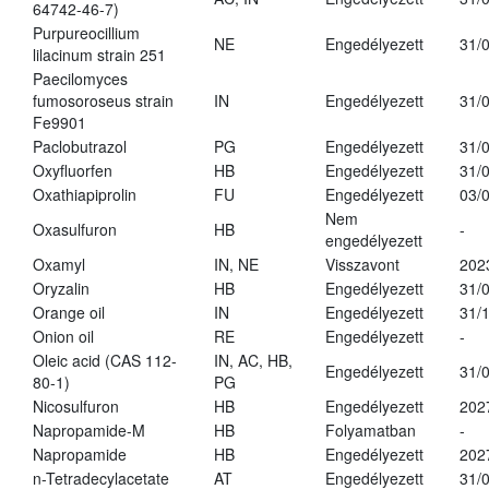
64742-46-7)
Purpureocillium
NE
Engedélyezett
31/
lilacinum strain 251
Paecilomyces
fumosoroseus strain
IN
Engedélyezett
31/
Fe9901
Paclobutrazol
PG
Engedélyezett
31/
Oxyfluorfen
HB
Engedélyezett
31/
Oxathiapiprolin
FU
Engedélyezett
03/
Nem
Oxasulfuron
HB
-
engedélyezett
Oxamyl
IN, NE
Visszavont
202
Oryzalin
HB
Engedélyezett
31/
Orange oil
IN
Engedélyezett
31/
Onion oil
RE
Engedélyezett
-
Oleic acid (CAS 112-
IN, AC, HB,
Engedélyezett
31/
80-1)
PG
Nicosulfuron
HB
Engedélyezett
202
Napropamide-M
HB
Folyamatban
-
Napropamide
HB
Engedélyezett
202
n-Tetradecylacetate
AT
Engedélyezett
31/