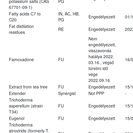
potassium salts (CAS
PG
67701-09-1)
Fatty acids C7 to
IN, AC, HB,
Engedélyezett
01/
C20
PG
Fat distilation
RE
Engedélyezett
202
residues
Nem
engedélyezett,
visszavonás
hatálya 2022.
Famoxadone
FU
16/
03.16., végső
türelmi idő
vége
2022.09.16.
Extract from tea tree
FU
Engedélyezett
15/
Extender
Synergist
Not PPP
-
Trichoderma
asperellum (strain
FU
Engedélyezett
15/
T34)
Eugenol
FU
Engedélyezett
15/
Trichoderma
atroviride (formerly T.