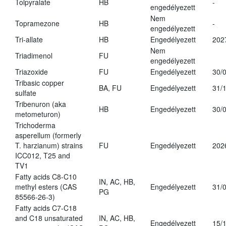
Tolpyralate
HB
-
engedélyezett
Nem
Topramezone
HB
-
engedélyezett
Tri-allate
HB
Engedélyezett
202
Nem
Triadimenol
FU
engedélyezett
Triazoxide
FU
Engedélyezett
30/
Tribasic copper
BA, FU
Engedélyezett
31/
sulfate
Tribenuron (aka
HB
Engedélyezett
30/
metometuron)
Trichoderma
asperellum (formerly
T. harzianum) strains
FU
Engedélyezett
202
ICC012, T25 and
TV1
Fatty acids C8-C10
IN, AC, HB,
methyl esters (CAS
Engedélyezett
31/
PG
85566-26-3)
Fatty acids C7-C18
and C18 unsaturated
IN, AC, HB,
Engedélyezett
15/