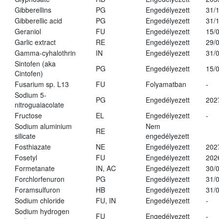
Gibberellins
PG
Engedélyezett
31/
Gibberellic acid
PG
Engedélyezett
31/
Geraniol
FU
Engedélyezett
15/
Garlic extract
RE
Engedélyezett
29/
Gamma-cyhalothrin
IN
Engedélyezett
31/
Sintofen (aka
PG
Engedélyezett
15/
Cintofen)
Fusarium sp. L13
FU
Folyamatban
-
Sodium 5-
PG
Engedélyezett
202
nitroguaiacolate
Fructose
EL
Engedélyezett
-
Sodium aluminium
Nem
RE
silicate
engedélyezett
Fosthiazate
NE
Engedélyezett
202
Fosetyl
FU
Engedélyezett
202
Formetanate
IN, AC
Engedélyezett
30/
Forchlorfenuron
PG
Engedélyezett
31/
Foramsulfuron
HB
Engedélyezett
31/
Sodium chloride
FU, IN
Engedélyezett
-
Sodium hydrogen
FU
Engedélyezett
-