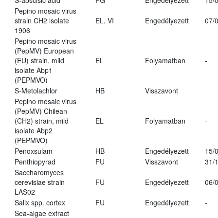
S-abscisic acid
PG
Engedélyezett
15/
Pepino mosaic virus
strain CH2 isolate
EL, VI
Engedélyezett
07/
1906
Pepino mosaic virus
(PepMV) European
(EU) strain, mild
EL
Folyamatban
-
isolate Abp1
(PEPMVO)
S-Metolachlor
HB
Visszavont
Pepino mosaic virus
(PepMV) Chilean
(CH2) strain, mild
EL
Folyamatban
-
isolate Abp2
(PEPMVO)
Penoxsulam
HB
Engedélyezett
15/
Penthiopyrad
FU
Visszavont
31/
Saccharomyces
cerevisiae strain
FU
Engedélyezett
06/
LAS02
Salix spp. cortex
FU
Engedélyezett
-
Sea-algae extract