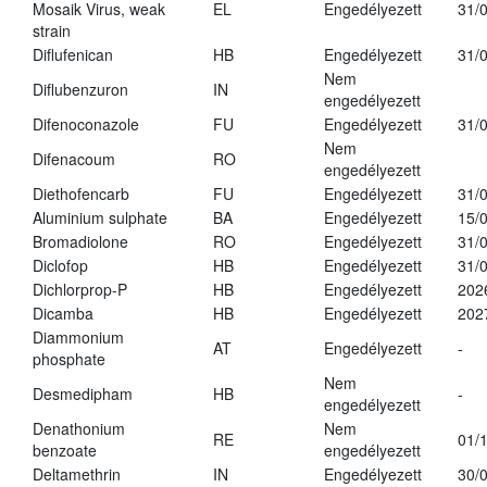
Mosaik Virus, weak
EL
Engedélyezett
31/
strain
Diflufenican
HB
Engedélyezett
31/
Nem
Diflubenzuron
IN
engedélyezett
Difenoconazole
FU
Engedélyezett
31/
Nem
Difenacoum
RO
engedélyezett
Diethofencarb
FU
Engedélyezett
31/
Aluminium sulphate
BA
Engedélyezett
15/
Bromadiolone
RO
Engedélyezett
31/
Diclofop
HB
Engedélyezett
31/
Dichlorprop-P
HB
Engedélyezett
202
Dicamba
HB
Engedélyezett
202
Diammonium
AT
Engedélyezett
-
phosphate
Nem
Desmedipham
HB
-
engedélyezett
Denathonium
Nem
RE
01/
benzoate
engedélyezett
Deltamethrin
IN
Engedélyezett
30/