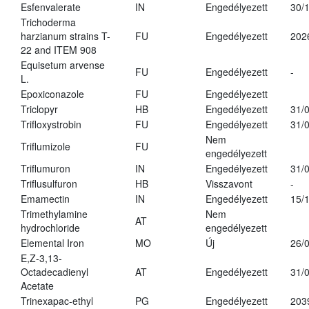
Esfenvalerate
IN
Engedélyezett
30/
Trichoderma
harzianum strains T-
FU
Engedélyezett
202
22 and ITEM 908
Equisetum arvense
FU
Engedélyezett
-
L.
Epoxiconazole
FU
Engedélyezett
Triclopyr
HB
Engedélyezett
31/
Trifloxystrobin
FU
Engedélyezett
31/
Nem
Triflumizole
FU
engedélyezett
Triflumuron
IN
Engedélyezett
31/
Triflusulfuron
HB
Visszavont
-
Emamectin
IN
Engedélyezett
15/
Trimethylamine
Nem
AT
hydrochloride
engedélyezett
Elemental Iron
MO
Új
26/
E,Z-3,13-
Octadecadienyl
AT
Engedélyezett
31/
Acetate
Trinexapac-ethyl
PG
Engedélyezett
203