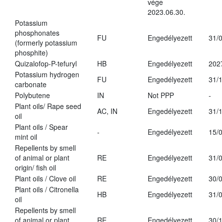
vége
2023.06.30.
Potassium
phosphonates
FU
Engedélyezett
31/
(formerly potassium
phosphite)
Quizalofop-P-tefuryl
HB
Engedélyezett
202
Potassium hydrogen
FU
Engedélyezett
31/
carbonate
Polybutene
IN
Not PPP
-
Plant oils/ Rape seed
AC, IN
Engedélyezett
31/
oil
Plant oils / Spear
-
Engedélyezett
15/
mint oil
Repellents by smell
of animal or plant
RE
Engedélyezett
31/
origin/ fish oil
Plant oils / Clove oil
RE
Engedélyezett
30/
Plant oils / Citronella
HB
Engedélyezett
31/
oil
Repellents by smell
of animal or plant
RE
Engedélyezett
30/