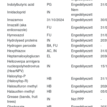
Indolylbutyric acid
PG
Engedélyezett
31/
Nem
Imidacloprid
IN
engedélyezett
Imazamox
31/10/2024
Engedélyezett
30/
Imazalil (aka
FU
Engedélyezett
31/
enilconazole)
Hymexazol
FU
Engedélyezett
31/
Hydrolysed proteins
IN
Engedélyezett
203
Hydrogen peroxide
BA, FU
Engedélyezett
-
Hexythiazox
AC, IN
Engedélyezett
31/
Heptamaloxyloglucan
EL
Engedélyezett
203
Helicoverpa armigera
nucleopolyhedrovirus
IN
Engedélyezett
15/
(HearNPV)
Haloxyfop-P
HB
Engedélyezett
31/
(Haloxyfop-R)
Halosulfuron methyl
HB
Engedélyezett
202
Halauxifen-methyl
HB
Engedélyezett
05/
Grease (bands, fruit
IN
Not PPP
-
trees)
Glyphosate
HB
Engedélyezett
203