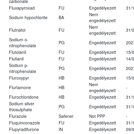
carbonate
Fluxapyroxad
FU
Engedélyezett
31/
Nem
Sodium hypochlorite
BA
engedélyezett
Nem
Flutriafol
FU
31/
engedélyezett
Sodium o-
PG
Engedélyezett
202
nitrophenolate
Flutolanil
FU
Engedélyezett
15/
Flutianil
FU
Engedélyezett
14/
Sodium p-
PG
Engedélyezett
202
nitrophenolate
Fluroxypyr
HB
Engedélyezett
15/
Nem
Flurtamone
HB
-
engedélyezett
Flurochloridone
HB
Engedélyezett
31/
Sodium silver
PG
Engedélyezett
31/
thiosulphate
Flurazole
Safener
Not PPP
-
Fluquinconazole
FU
Engedélyezett
31/
Flupyradifurone
IN
Engedélyezett
09/