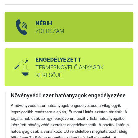
NÉBIH
ZÖLDSZÁM
ENGEDÉLYEZETT
TERMÉSNÖVELŐ ANYAGOK
KERESŐJE
Növényvédő szer hatóanyagok engedélyezése
A növényvédő szer hatóanyagok engedélyezése a világ egyik
legszigorúbb rendszere alapján, Európai Uniós szinten történik. A
tagállamok csak az így létrejövő ún. pozitív lista hatóanyagaiból
készített növényvédő szereket engedélyezhetik. A pozitív listán a
hatóanyag csak a vonatkozó EU rendeletben meghatározott ideig
(általában 7-15 évig) maradhat, utána felül kell vizsgálni. A