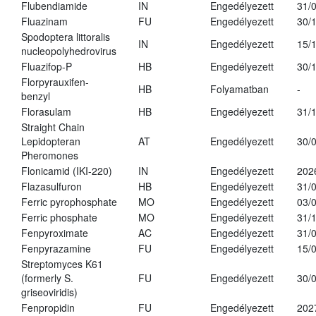
Flubendiamide
IN
Engedélyezett
31/
Fluazinam
FU
Engedélyezett
30/
Spodoptera littoralis
IN
Engedélyezett
15/
nucleopolyhedrovirus
Fluazifop-P
HB
Engedélyezett
30/
Florpyrauxifen-
HB
Folyamatban
-
benzyl
Florasulam
HB
Engedélyezett
31/
Straight Chain
Lepidopteran
AT
Engedélyezett
30/
Pheromones
Flonicamid (IKI-220)
IN
Engedélyezett
202
Flazasulfuron
HB
Engedélyezett
31/
Ferric pyrophosphate
MO
Engedélyezett
03/
Ferric phosphate
MO
Engedélyezett
31/
Fenpyroximate
AC
Engedélyezett
31/
Fenpyrazamine
FU
Engedélyezett
15/
Streptomyces K61
(formerly S.
FU
Engedélyezett
30/
griseoviridis)
Fenpropidin
FU
Engedélyezett
202