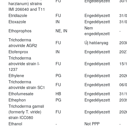
FU
Engedélyezett
30/
harzianum) strains
IMI 206040 and T11
Etridiazole
FU
Engedélyezett
31/
Etoxazole
IN
Engedélyezett
31/
Nem
Ethoprophos
NE, IN
-
engedélyezett
Trichoderma
FU
Új hatóanyag
203
atroviride AGR2
Etofenprox
IN
Engedélyezett
202
Trichoderma
atroviride strain I-
FU
Engedélyezett
15/
1237
Ethylene
PG
Engedélyezett
202
Trichoderma
FU
Engedélyezett
06/
atroviride strain SC1
Ethofumesate
HB
Engedélyezett
31/
Ethephon
PG
Engedélyezett
203
Trichoderma gamsii
(formerly T. viride)
FU
Engedélyezett
202
strain ICC080
Ethanol
-
Not PPP
-