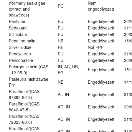
(formerly sea-algae
Nem
PG
extract and
engedélyezett
seaweeds)
Penflufen
FU
Engedélyezett
202
Sedaxane
FU
Engedélyezett
31/
Silthiofam
FU
Engedélyezett
30/
Pendimethalin
HB
Engedélyezett
15/
Silver iodide
RE
Not PPP
-
Pencycuron
FU
Engedélyezett
31/
Penconazole
FU
Engedélyezett
202
Pelargonic acid (CAS
IN, AC, HB,
Engedélyezett
15/
112-05-0)
PG
Pasteuria nishizawae
NE
Engedélyezett
14/
Pn1
Paraffin oil/(CAS
Ac, IN
Engedélyezett
31/
97862-82-3)
Paraffin oil/(CAS
AC, IN
Engedélyezett
30/
8042-47-5)
Paraffin oil/(CAS
AC, IN
Engedélyezett
31/
72623-86-0)
Paraffin oil/(CAS
AC, IN
Engedélyezett
31/