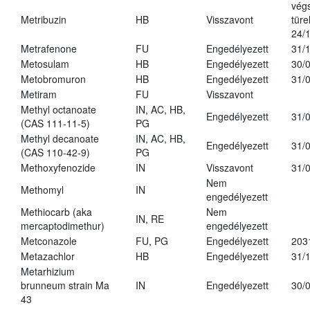
vég
Metribuzin
HB
Visszavont
türe
24/
Metrafenone
FU
Engedélyezett
31/
Metosulam
HB
Engedélyezett
30/
Metobromuron
HB
Engedélyezett
31/
Metiram
FU
Visszavont
Methyl octanoate
IN, AC, HB,
Engedélyezett
31/
(CAS 111-11-5)
PG
Methyl decanoate
IN, AC, HB,
Engedélyezett
31/
(CAS 110-42-9)
PG
Methoxyfenozide
IN
Visszavont
31/
Nem
Methomyl
IN
engedélyezett
Methiocarb (aka
Nem
IN, RE
mercaptodimethur)
engedélyezett
Metconazole
FU, PG
Engedélyezett
203
Metazachlor
HB
Engedélyezett
31/
Metarhizium
brunneum strain Ma
IN
Engedélyezett
30/
43