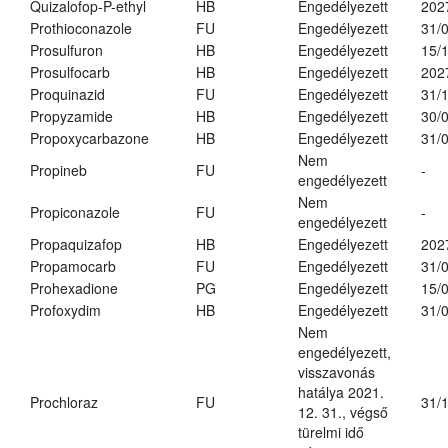
Quizalofop-P-ethyl
HB
Engedélyezett
202
Prothioconazole
FU
Engedélyezett
31/
Prosulfuron
HB
Engedélyezett
15/
Prosulfocarb
HB
Engedélyezett
202
Proquinazid
FU
Engedélyezett
31/
Propyzamide
HB
Engedélyezett
30/
Propoxycarbazone
HB
Engedélyezett
31/
Nem
Propineb
FU
-
engedélyezett
Nem
Propiconazole
FU
-
engedélyezett
Propaquizafop
HB
Engedélyezett
202
Propamocarb
FU
Engedélyezett
31/
Prohexadione
PG
Engedélyezett
15/
Profoxydim
HB
Engedélyezett
31/
Nem
engedélyezett,
visszavonás
hatálya 2021.
Prochloraz
FU
31/
12. 31., végső
türelmi idő