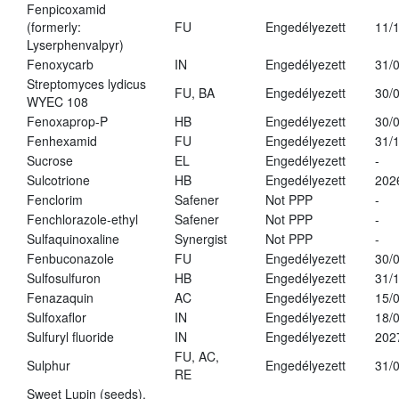
Fenpicoxamid
(formerly:
FU
Engedélyezett
11/
Lyserphenvalpyr)
Fenoxycarb
IN
Engedélyezett
31/
Streptomyces lydicus
FU, BA
Engedélyezett
30/
WYEC 108
Fenoxaprop-P
HB
Engedélyezett
30/
Fenhexamid
FU
Engedélyezett
31/
Sucrose
EL
Engedélyezett
-
Sulcotrione
HB
Engedélyezett
202
Fenclorim
Safener
Not PPP
-
Fenchlorazole-ethyl
Safener
Not PPP
-
Sulfaquinoxaline
Synergist
Not PPP
-
Fenbuconazole
FU
Engedélyezett
30/
Sulfosulfuron
HB
Engedélyezett
31/
Fenazaquin
AC
Engedélyezett
15/
Sulfoxaflor
IN
Engedélyezett
18/
Sulfuryl fluoride
IN
Engedélyezett
202
FU, AC,
Sulphur
Engedélyezett
31/
RE
Sweet Lupin (seeds),