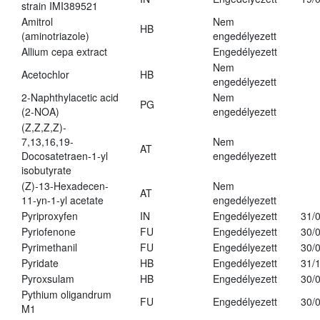
strain IMI389521
Amitrol
Nem
HB
(aminotriazole)
engedélyezett
Allium cepa extract
Engedélyezett
Nem
Acetochlor
HB
engedélyezett
2-Naphthylacetic acid
Nem
PG
(2-NOA)
engedélyezett
(Z,Z,Z,Z)-
7,13,16,19-
Nem
AT
Docosatetraen-1-yl
engedélyezett
isobutyrate
(Z)-13-Hexadecen-
Nem
AT
11-yn-1-yl acetate
engedélyezett
Pyriproxyfen
IN
Engedélyezett
31/
Pyriofenone
FU
Engedélyezett
30/
Pyrimethanil
FU
Engedélyezett
30/
Pyridate
HB
Engedélyezett
31/
Pyroxsulam
HB
Engedélyezett
30/
Pythium oligandrum
FU
Engedélyezett
30/
M1