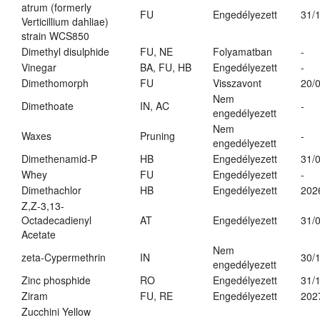
atrum (formerly
FU
Engedélyezett
31/
Verticillium dahliae)
strain WCS850
Dimethyl disulphide
FU, NE
Folyamatban
-
Vinegar
BA, FU, HB
Engedélyezett
-
Dimethomorph
FU
Visszavont
20/
Nem
Dimethoate
IN, AC
-
engedélyezett
Nem
Waxes
Pruning
-
engedélyezett
Dimethenamid-P
HB
Engedélyezett
31/
Whey
FU
Engedélyezett
-
Dimethachlor
HB
Engedélyezett
202
Z,Z-3,13-
Octadecadienyl
AT
Engedélyezett
31/
Acetate
Nem
zeta-Cypermethrin
IN
30/
engedélyezett
Zinc phosphide
RO
Engedélyezett
31/
Ziram
FU, RE
Engedélyezett
202
Zucchini Yellow