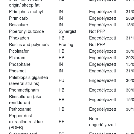
origin/ sheep fat
Pirimiphos-methyl
IN
Engedélyezett
31/
Pirimicarb
IN
Engedélyezett
202
Rescalure
IN
Engedélyezett
18/
Piperonyl butoxide
Synergist
Not PPP
-
Pinoxaden
HB
Engedélyezett
31/
Resins and polymers
Pruning
Not PPP
-
Picolinafen
HB
Engedélyezett
30/
Picloram
HB
Engedélyezett
202
Phosphane
IN
Engedélyezett
15/
Phosmet
IN
Engedélyezett
31/
Phlebiopsis gigantea
FU
Engedélyezett
30/
(several strains)
Phenmedipham
HB
Engedélyezett
30/
Rimsulfuron (aka
HB
Engedélyezett
15/
renriduron)
Pethoxamid
HB
Engedélyezett
30/
Pepper dust
Nem
extraction residue
RE
engedélyezett
(PDER)