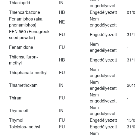
Thiacloprid
IN
engedélyezett
Thiencarbazone
HB
Engedélyezett
01/
Fenamiphos (aka
Nem
NE
phenamiphos)
engedélyezett
FEN 560 (Fenugreek
FU
Engedélyezett
31/
seed powder)
Nem
Fenamidone
FU
-
engedélyezett
Thifensulfuron-
HB
Engedélyezett
31/
methyl
Nem
Thiophanate-methyl
FU
engedélyezett
Nem
Thiamethoxam
IN
201
engedélyezett
Nem
Thiram
FU
-
engedélyezett
Nem
Thyme oil
IN
-
engedélyezett
Thymol
FU
Engedélyezett
15/
Tolclofos-methyl
FU
Engedélyezett
31/
Nem