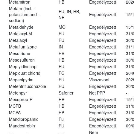
Metamitron
HB
Engedélyezett
202
Metam (incl. -
FU, IN, HB,
potassium and -
Engedélyezett
15/
NE
sodium)
Metaldehyde
MO
Engedélyezett
15/
Metalaxyl-M
FU
Engedélyezett
31/
Metalaxyl
FU
Engedélyezett
30/
Metaflumizone
IN
Engedélyezett
31/
Mesotrione
HB
Engedélyezett
31/
Mesosulfuron
HB
Engedélyezett
30/
Meptyldinocap
FU
Engedélyezett
31/
Mepiquat chlorid
PG
Engedélyezett
204
Mepanipyrim
FU
Visszavont
202
Mefentrifluconazole
FU
Engedélyezett
20/
Mefenpyr
Safener
Not PPP
-
Mecoprop-P
HB
Engedélyezett
15/
MCPB
HB
Engedélyezett
31/
MCPA
HB
Engedélyezett
31/
Mandipropamid
Fu
Engedélyezett
30/
Mandestrobin
FU
Engedélyezett
09/
Nem