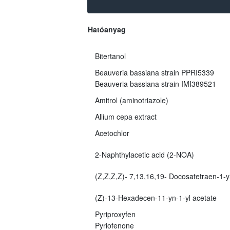
Hatóanyag
Bitertanol
Beauveria bassiana strain PPRI5339
Beauveria bassiana strain IMI389521
Amitrol (aminotriazole)
Allium cepa extract
Acetochlor
2-Naphthylacetic acid (2-NOA)
(Z,Z,Z,Z)- 7,13,16,19- Docosatetraen-1-yl
(Z)-13-Hexadecen-11-yn-1-yl acetate
Pyriproxyfen
Pyriofenone