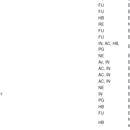
FU
E
FU
E
HB
E
RE
FU
E
FU
E
IN, AC, HB,
E
PG
NE
E
Ac, IN
E
AC, IN
E
AC, IN
E
AC, IN
E
NE
E
01
IN
E
PG
E
HB
E
FU
E
HB
e