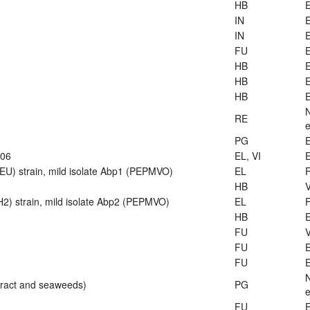
HB
E
IN
E
IN
E
FU
E
HB
E
HB
E
HB
E
RE
e
PG
E
906
EL, VI
E
U) strain, mild isolate Abp1 (PEPMVO)
EL
HB
V
2) strain, mild isolate Abp2 (PEPMVO)
EL
HB
E
FU
V
FU
E
FU
E
tract and seaweeds)
PG
e
FU
E