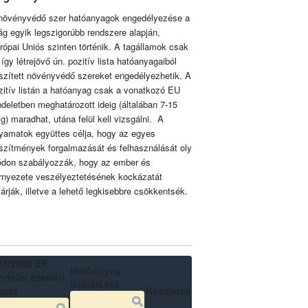
növényvédő szer hatóanyagok engedélyezése a
lág egyik legszigorúbb rendszere alapján,
rópai Uniós szinten történik. A tagállamok csak
 így létrejövő ún. pozitív lista hatóanyagaiból
szített növényvédő szereket engedélyezhetik. A
zitív listán a hatóanyag csak a vonatkozó EU
ndeletben meghatározott ideig (általában 7-15
ig) maradhat, utána felül kell vizsgálni. A
lyamatok együttes célja, hogy az egyes
szítmények forgalmazását és felhasználását oly
don szabályozzák, hogy az ember és
rnyezete veszélyeztetésének kockázatát
zárják, illetve a lehető legkisebbre csökkentsék.
07/2009 EK
Hatóanyag
delet szerinti
lejárati idő
apot
Részletek