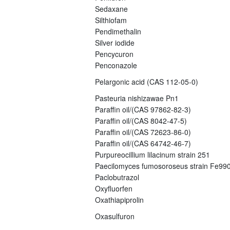
Sedaxane
Silthiofam
Pendimethalin
Silver iodide
Pencycuron
Penconazole
Pelargonic acid (CAS 112-05-0)
Pasteuria nishizawae Pn1
Paraffin oil/(CAS 97862-82-3)
Paraffin oil/(CAS 8042-47-5)
Paraffin oil/(CAS 72623-86-0)
Paraffin oil/(CAS 64742-46-7)
Purpureocillium lilacinum strain 251
Paecilomyces fumosoroseus strain Fe99
Paclobutrazol
Oxyfluorfen
Oxathiapiprolin
Oxasulfuron