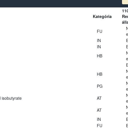
11
Kategória
Ren
áll
FU
e
IN
E
IN
E
HB
e
E
HB
e
PG
e
 isobutyrate
AT
e
AT
e
IN
E
FU
E