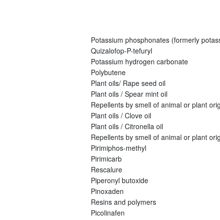
Potassium phosphonates (formerly potas
Quizalofop-P-tefuryl
Potassium hydrogen carbonate
Polybutene
Plant oils/ Rape seed oil
Plant oils / Spear mint oil
Repellents by smell of animal or plant origi
Plant oils / Clove oil
Plant oils / Citronella oil
Repellents by smell of animal or plant orig
Pirimiphos-methyl
Pirimicarb
Rescalure
Piperonyl butoxide
Pinoxaden
Resins and polymers
Picolinafen