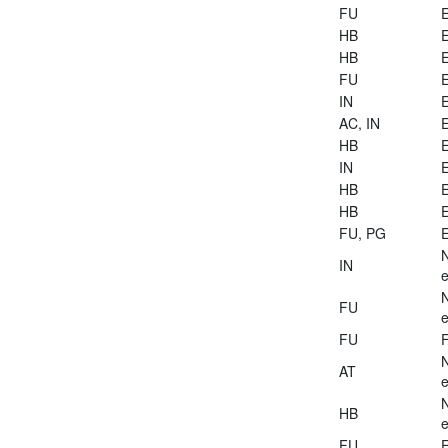
FU
E
HB
E
HB
E
FU
E
IN
E
AC, IN
E
HB
E
IN
E
HB
E
HB
E
FU, PG
E
IN
e
FU
e
FU
AT
e
HB
e
FU
E