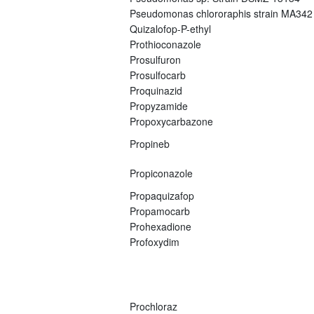
Pseudomonas chlororaphis strain MA342
Quizalofop-P-ethyl
Prothioconazole
Prosulfuron
Prosulfocarb
Proquinazid
Propyzamide
Propoxycarbazone
Propineb
Propiconazole
Propaquizafop
Propamocarb
Prohexadione
Profoxydim
Prochloraz