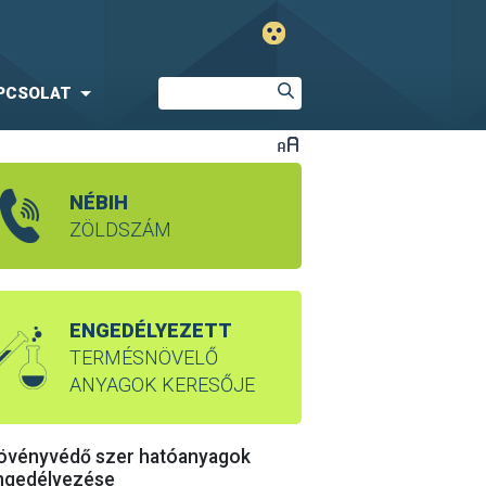
PCSOLAT
NÉBIH
ZÖLDSZÁM
ENGEDÉLYEZETT
TERMÉSNÖVELŐ
ANYAGOK KERESŐJE
övényvédő szer hatóanyagok
ngedélyezése