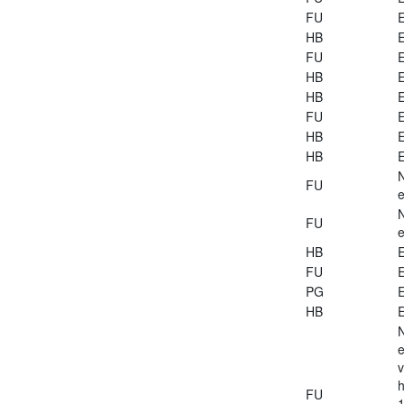
FU
E
HB
E
FU
E
HB
E
HB
E
FU
E
HB
E
HB
E
FU
e
FU
e
HB
E
FU
E
PG
E
HB
E
e
v
h
FU
1