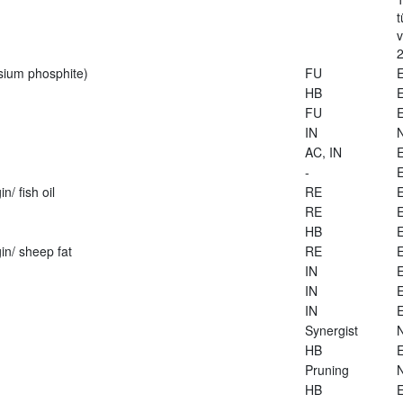
t
2
sium phosphite)
FU
E
HB
E
FU
E
IN
AC, IN
E
-
E
n/ fish oil
RE
E
RE
E
HB
E
in/ sheep fat
RE
E
IN
E
IN
E
IN
E
Synergist
HB
E
Pruning
HB
E