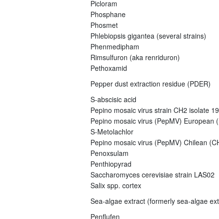
Picloram
Phosphane
Phosmet
Phlebiopsis gigantea (several strains)
Phenmedipham
Rimsulfuron (aka renriduron)
Pethoxamid
Pepper dust extraction residue (PDER)
S-abscisic acid
Pepino mosaic virus strain CH2 isolate 1
Pepino mosaic virus (PepMV) European (E
S-Metolachlor
Pepino mosaic virus (PepMV) Chilean (CH
Penoxsulam
Penthiopyrad
Saccharomyces cerevisiae strain LAS02
Salix spp. cortex
Sea-algae extract (formerly sea-algae ex
Penflufen