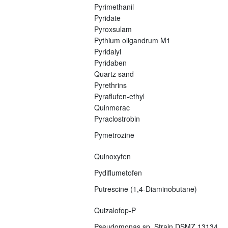
Pyrimethanil
Pyridate
Pyroxsulam
Pythium oligandrum M1
Pyridalyl
Pyridaben
Quartz sand
Pyrethrins
Pyraflufen-ethyl
Quinmerac
Pyraclostrobin
Pymetrozine
Quinoxyfen
Pydiflumetofen
Putrescine (1,4-Diaminobutane)
Quizalofop-P
Pseudomonas sp. Strain DSMZ 13134