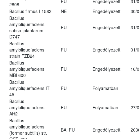
FU
Engedélyezett
31/
2808
Bacillus firmus I-1582
NE
Engedélyezett
30/
Bacillus
amyloliquefaciens
FU
Engedélyezett
31/
subsp. plantarum
D747
Bacillus
amyloliquefaciens
FU
Engedélyezett
01/
strain FZB24
Bacillus
amyloliquefaciens
FU
Engedélyezett
16/
MBI 600
Bacillus
amyloliquefaciens IT-
FU
Folyamatban
-
45
Bacillus
amyloliquefaciens
FU
Folyamatban
27/
AH2
Bacillus
amyloliquefaciens
BA, FU
Engedélyezett
203
(former subtilis) str.