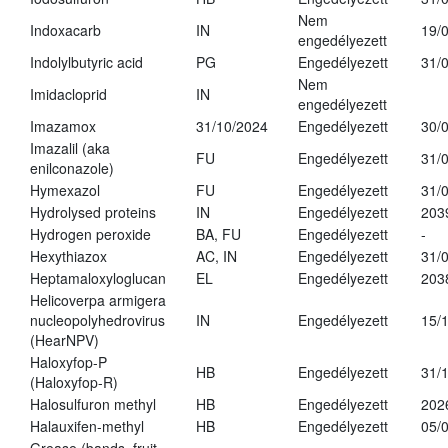
Nem
Indoxacarb
IN
19/
engedélyezett
Indolylbutyric acid
PG
Engedélyezett
31/
Nem
Imidacloprid
IN
engedélyezett
Imazamox
31/10/2024
Engedélyezett
30/
Imazalil (aka
FU
Engedélyezett
31/
enilconazole)
Hymexazol
FU
Engedélyezett
31/
Hydrolysed proteins
IN
Engedélyezett
203
Hydrogen peroxide
BA, FU
Engedélyezett
-
Hexythiazox
AC, IN
Engedélyezett
31/
Heptamaloxyloglucan
EL
Engedélyezett
203
Helicoverpa armigera
nucleopolyhedrovirus
IN
Engedélyezett
15/
(HearNPV)
Haloxyfop-P
HB
Engedélyezett
31/
(Haloxyfop-R)
Halosulfuron methyl
HB
Engedélyezett
202
Halauxifen-methyl
HB
Engedélyezett
05/