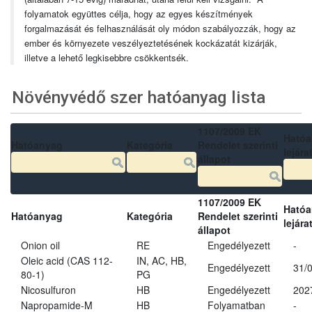
folyamatok együttes célja, hogy az egyes készítmények
forgalmazását és felhasználását oly módon szabályozzák, hogy az
ember és környezete veszélyeztetésének kockázatát kizárják,
illetve a lehető legkisebbre csökkentsék.
Növényvédő szer hatóanyag lista
1107/2009 EK
Ható
Hatóanyag
Kategória
Rendelet szerinti
lejára
állapot
1107/2009 EK
Ható
Hatóanyag
Kategória
Rendelet szerinti
lejára
állapot
Onion oil
RE
Engedélyezett
-
Oleic acid (CAS 112-
IN, AC, HB,
Engedélyezett
31/
80-1)
PG
Nicosulfuron
HB
Engedélyezett
202
Napropamide-M
HB
Folyamatban
-