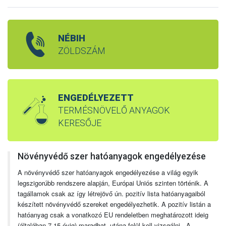
NÉBIH
ZÖLDSZÁM
ENGEDÉLYEZETT
TERMÉSNÖVELŐ ANYAGOK
KERESŐJE
Növényvédő szer hatóanyagok engedélyezése
A növényvédő szer hatóanyagok engedélyezése a világ egyik
legszigorúbb rendszere alapján, Európai Uniós szinten történik. A
tagállamok csak az így létrejövő ún. pozitív lista hatóanyagaiból
készített növényvédő szereket engedélyezhetik. A pozitív listán a
hatóanyag csak a vonatkozó EU rendeletben meghatározott ideig
(általában 7-15 évig) maradhat, utána felül kell vizsgálni. A