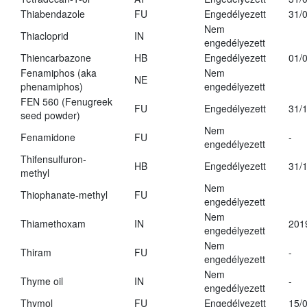
Thiabendazole
FU
Engedélyezett
31/
Nem
Thiacloprid
IN
engedélyezett
Thiencarbazone
HB
Engedélyezett
01/
Fenamiphos (aka
Nem
NE
phenamiphos)
engedélyezett
FEN 560 (Fenugreek
FU
Engedélyezett
31/
seed powder)
Nem
Fenamidone
FU
-
engedélyezett
Thifensulfuron-
HB
Engedélyezett
31/
methyl
Nem
Thiophanate-methyl
FU
engedélyezett
Nem
Thiamethoxam
IN
201
engedélyezett
Nem
Thiram
FU
-
engedélyezett
Nem
Thyme oil
IN
-
engedélyezett
Thymol
FU
Engedélyezett
15/