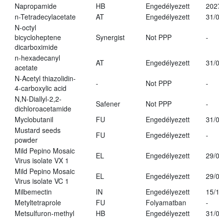
Napropamide
HB
Engedélyezett
202
n-Tetradecylacetate
AT
Engedélyezett
31/
N-octyl
bicycloheptene
Synergist
Not PPP
-
dicarboximide
n-hexadecanyl
AT
Engedélyezett
31/
acetate
N-Acetyl thiazolidin-
-
Not PPP
-
4-carboxylic acid
N,N-Diallyl-2,2-
Safener
Not PPP
-
dichloroacetamide
Myclobutanil
FU
Engedélyezett
31/
Mustard seeds
FU
Engedélyezett
-
powder
Mild Pepino Mosaic
EL
Engedélyezett
29/
Virus isolate VX 1
Mild Pepino Mosaic
EL
Engedélyezett
29/
Virus isolate VC 1
Milbemectin
IN
Engedélyezett
15/
Metyltetraprole
FU
Folyamatban
-
Metsulfuron-methyl
HB
Engedélyezett
31/