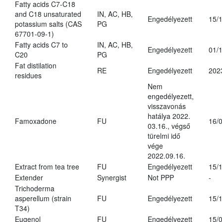
Fatty acids C7-C18
and C18 unsaturated
IN, AC, HB,
Engedélyezett
15/
potassium salts (CAS
PG
67701-09-1)
Fatty acids C7 to
IN, AC, HB,
Engedélyezett
01/
C20
PG
Fat distilation
RE
Engedélyezett
202
residues
Nem
engedélyezett,
visszavonás
hatálya 2022.
Famoxadone
FU
16/
03.16., végső
türelmi idő
vége
2022.09.16.
Extract from tea tree
FU
Engedélyezett
15/
Extender
Synergist
Not PPP
-
Trichoderma
asperellum (strain
FU
Engedélyezett
15/
T34)
Eugenol
FU
Engedélyezett
15/