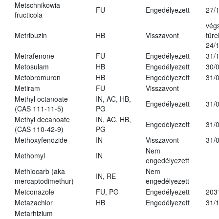
Metschnikowia
FU
Engedélyezett
27/
fructicola
vég
Metribuzin
HB
Visszavont
türe
24/
Metrafenone
FU
Engedélyezett
31/
Metosulam
HB
Engedélyezett
30/
Metobromuron
HB
Engedélyezett
31/
Metiram
FU
Visszavont
Methyl octanoate
IN, AC, HB,
Engedélyezett
31/
(CAS 111-11-5)
PG
Methyl decanoate
IN, AC, HB,
Engedélyezett
31/
(CAS 110-42-9)
PG
Methoxyfenozide
IN
Visszavont
31/
Nem
Methomyl
IN
engedélyezett
Methiocarb (aka
Nem
IN, RE
mercaptodimethur)
engedélyezett
Metconazole
FU, PG
Engedélyezett
203
Metazachlor
HB
Engedélyezett
31/
Metarhizium