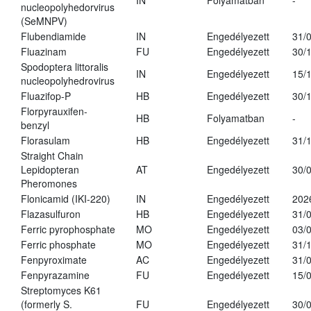
IN
Folyamatban
-
nucleopolyhedorvirus
(SeMNPV)
Flubendiamide
IN
Engedélyezett
31/
Fluazinam
FU
Engedélyezett
30/
Spodoptera littoralis
IN
Engedélyezett
15/
nucleopolyhedrovirus
Fluazifop-P
HB
Engedélyezett
30/
Florpyrauxifen-
HB
Folyamatban
-
benzyl
Florasulam
HB
Engedélyezett
31/
Straight Chain
Lepidopteran
AT
Engedélyezett
30/
Pheromones
Flonicamid (IKI-220)
IN
Engedélyezett
202
Flazasulfuron
HB
Engedélyezett
31/
Ferric pyrophosphate
MO
Engedélyezett
03/
Ferric phosphate
MO
Engedélyezett
31/
Fenpyroximate
AC
Engedélyezett
31/
Fenpyrazamine
FU
Engedélyezett
15/
Streptomyces K61
(formerly S.
FU
Engedélyezett
30/