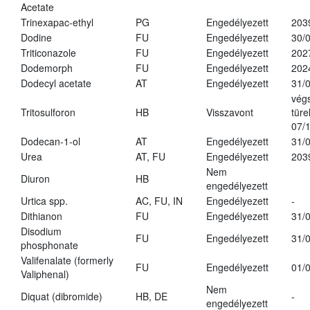
Acetate
Trinexapac-ethyl
PG
Engedélyezett
203
Dodine
FU
Engedélyezett
30/
Triticonazole
FU
Engedélyezett
202
Dodemorph
FU
Engedélyezett
202
Dodecyl acetate
AT
Engedélyezett
31/
vég
Tritosulforon
HB
Visszavont
türe
07/
Dodecan-1-ol
AT
Engedélyezett
31/
Urea
AT, FU
Engedélyezett
203
Nem
Diuron
HB
engedélyezett
Urtica spp.
AC, FU, IN
Engedélyezett
-
Dithianon
FU
Engedélyezett
31/
Disodium
FU
Engedélyezett
31/
phosphonate
Valifenalate (formerly
FU
Engedélyezett
01/
Valiphenal)
Nem
Diquat (dibromide)
HB, DE
-
engedélyezett