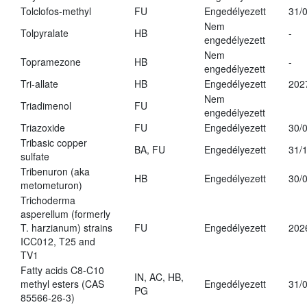
Tolclofos-methyl
FU
Engedélyezett
31/
Nem
Tolpyralate
HB
-
engedélyezett
Nem
Topramezone
HB
-
engedélyezett
Tri-allate
HB
Engedélyezett
202
Nem
Triadimenol
FU
engedélyezett
Triazoxide
FU
Engedélyezett
30/
Tribasic copper
BA, FU
Engedélyezett
31/
sulfate
Tribenuron (aka
HB
Engedélyezett
30/
metometuron)
Trichoderma
asperellum (formerly
T. harzianum) strains
FU
Engedélyezett
202
ICC012, T25 and
TV1
Fatty acids C8-C10
IN, AC, HB,
methyl esters (CAS
Engedélyezett
31/
PG
85566-26-3)