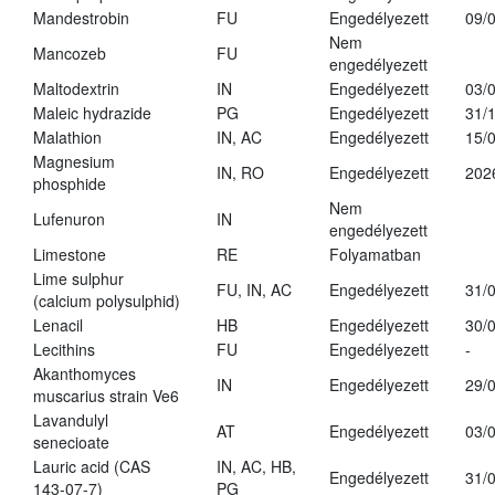
Mandestrobin
FU
Engedélyezett
09/
Nem
Mancozeb
FU
engedélyezett
Maltodextrin
IN
Engedélyezett
03/
Maleic hydrazide
PG
Engedélyezett
31/
Malathion
IN, AC
Engedélyezett
15/
Magnesium
IN, RO
Engedélyezett
202
phosphide
Nem
Lufenuron
IN
engedélyezett
Limestone
RE
Folyamatban
Lime sulphur
FU, IN, AC
Engedélyezett
31/
(calcium polysulphid)
Lenacil
HB
Engedélyezett
30/
Lecithins
FU
Engedélyezett
-
Akanthomyces
IN
Engedélyezett
29/
muscarius strain Ve6
Lavandulyl
AT
Engedélyezett
03/
senecioate
Lauric acid (CAS
IN, AC, HB,
Engedélyezett
31/
143-07-7)
PG