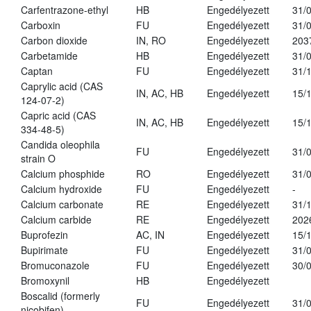
Carfentrazone-ethyl
HB
Engedélyezett
31/
Carboxin
FU
Engedélyezett
31/
Carbon dioxide
IN, RO
Engedélyezett
203
Carbetamide
HB
Engedélyezett
31/
Captan
FU
Engedélyezett
31/
Caprylic acid (CAS
IN, AC, HB
Engedélyezett
15/
124-07-2)
Capric acid (CAS
IN, AC, HB
Engedélyezett
15/
334-48-5)
Candida oleophila
FU
Engedélyezett
31/
strain O
Calcium phosphide
RO
Engedélyezett
31/
Calcium hydroxide
FU
Engedélyezett
-
Calcium carbonate
RE
Engedélyezett
31/
Calcium carbide
RE
Engedélyezett
202
Buprofezin
AC, IN
Engedélyezett
15/
Bupirimate
FU
Engedélyezett
31/
Bromuconazole
FU
Engedélyezett
30/
Bromoxynil
HB
Engedélyezett
Boscalid (formerly
FU
Engedélyezett
31/
nicobifen)