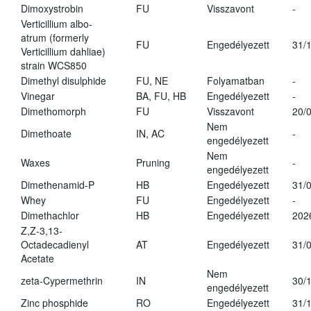
Dimoxystrobin
FU
Visszavont
-
Verticillium albo-
atrum (formerly
FU
Engedélyezett
31/
Verticillium dahliae)
strain WCS850
Dimethyl disulphide
FU, NE
Folyamatban
-
Vinegar
BA, FU, HB
Engedélyezett
-
Dimethomorph
FU
Visszavont
20/
Nem
Dimethoate
IN, AC
-
engedélyezett
Nem
Waxes
Pruning
-
engedélyezett
Dimethenamid-P
HB
Engedélyezett
31/
Whey
FU
Engedélyezett
-
Dimethachlor
HB
Engedélyezett
202
Z,Z-3,13-
Octadecadienyl
AT
Engedélyezett
31/
Acetate
Nem
zeta-Cypermethrin
IN
30/
engedélyezett
Zinc phosphide
RO
Engedélyezett
31/