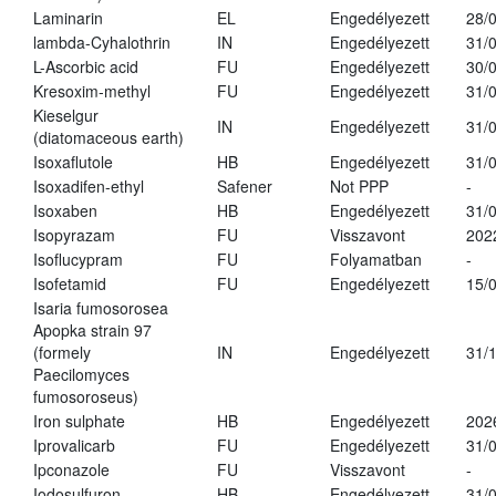
Laminarin
EL
Engedélyezett
28/
lambda-Cyhalothrin
IN
Engedélyezett
31/
L-Ascorbic acid
FU
Engedélyezett
30/
Kresoxim-methyl
FU
Engedélyezett
31/
Kieselgur
IN
Engedélyezett
31/
(diatomaceous earth)
Isoxaflutole
HB
Engedélyezett
31/
Isoxadifen-ethyl
Safener
Not PPP
-
Isoxaben
HB
Engedélyezett
31/
Isopyrazam
FU
Visszavont
202
Isoflucypram
FU
Folyamatban
-
Isofetamid
FU
Engedélyezett
15/
Isaria fumosorosea
Apopka strain 97
(formely
IN
Engedélyezett
31/
Paecilomyces
fumosoroseus)
Iron sulphate
HB
Engedélyezett
202
Iprovalicarb
FU
Engedélyezett
31/
Ipconazole
FU
Visszavont
-
Iodosulfuron
HB
Engedélyezett
31/