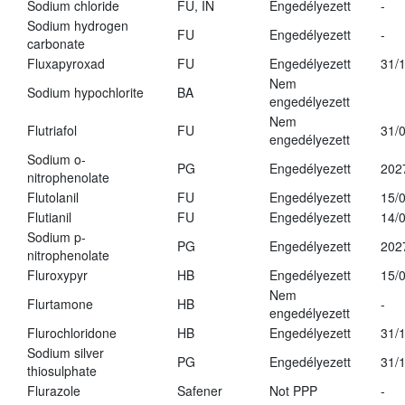
Sodium chloride
FU, IN
Engedélyezett
-
Sodium hydrogen
FU
Engedélyezett
-
carbonate
Fluxapyroxad
FU
Engedélyezett
31/
Nem
Sodium hypochlorite
BA
engedélyezett
Nem
Flutriafol
FU
31/
engedélyezett
Sodium o-
PG
Engedélyezett
202
nitrophenolate
Flutolanil
FU
Engedélyezett
15/
Flutianil
FU
Engedélyezett
14/
Sodium p-
PG
Engedélyezett
202
nitrophenolate
Fluroxypyr
HB
Engedélyezett
15/
Nem
Flurtamone
HB
-
engedélyezett
Flurochloridone
HB
Engedélyezett
31/
Sodium silver
PG
Engedélyezett
31/
thiosulphate
Flurazole
Safener
Not PPP
-