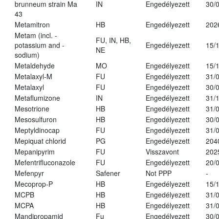
brunneum strain Ma
IN
Engedélyezett
30/
43
Metamitron
HB
Engedélyezett
202
Metam (incl. -
FU, IN, HB,
potassium and -
Engedélyezett
15/
NE
sodium)
Metaldehyde
MO
Engedélyezett
15/
Metalaxyl-M
FU
Engedélyezett
31/
Metalaxyl
FU
Engedélyezett
30/
Metaflumizone
IN
Engedélyezett
31/
Mesotrione
HB
Engedélyezett
31/
Mesosulfuron
HB
Engedélyezett
30/
Meptyldinocap
FU
Engedélyezett
31/
Mepiquat chlorid
PG
Engedélyezett
204
Mepanipyrim
FU
Visszavont
202
Mefentrifluconazole
FU
Engedélyezett
20/
Mefenpyr
Safener
Not PPP
-
Mecoprop-P
HB
Engedélyezett
15/
MCPB
HB
Engedélyezett
31/
MCPA
HB
Engedélyezett
31/
Mandipropamid
Fu
Engedélyezett
30/