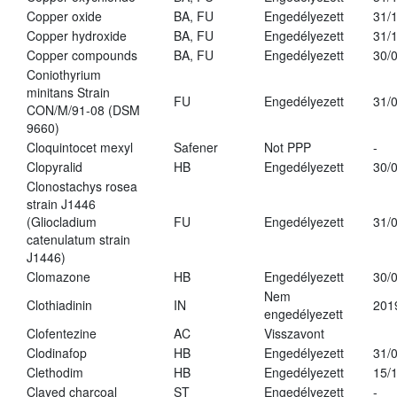
Copper oxide
BA, FU
Engedélyezett
31/
Copper hydroxide
BA, FU
Engedélyezett
31/
Copper compounds
BA, FU
Engedélyezett
30/
Coniothyrium
minitans Strain
FU
Engedélyezett
31/
CON/M/91-08 (DSM
9660)
Cloquintocet mexyl
Safener
Not PPP
-
Clopyralid
HB
Engedélyezett
30/
Clonostachys rosea
strain J1446
(Gliocladium
FU
Engedélyezett
31/
catenulatum strain
J1446)
Clomazone
HB
Engedélyezett
30/
Nem
Clothiadinin
IN
201
engedélyezett
Clofentezine
AC
Visszavont
Clodinafop
HB
Engedélyezett
31/
Clethodim
HB
Engedélyezett
15/
Clayed charcoal
ST
Engedélyezett
-