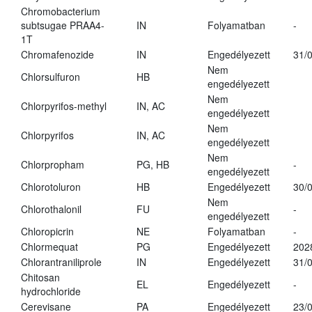
Chromobacterium
subtsugae PRAA4-
IN
Folyamatban
-
1T
Chromafenozide
IN
Engedélyezett
31/
Nem
Chlorsulfuron
HB
engedélyezett
Nem
Chlorpyrifos-methyl
IN, AC
engedélyezett
Nem
Chlorpyrifos
IN, AC
engedélyezett
Nem
Chlorpropham
PG, HB
-
engedélyezett
Chlorotoluron
HB
Engedélyezett
30/
Nem
Chlorothalonil
FU
-
engedélyezett
Chloropicrin
NE
Folyamatban
-
Chlormequat
PG
Engedélyezett
202
Chlorantraniliprole
IN
Engedélyezett
31/
Chitosan
EL
Engedélyezett
-
hydrochloride
Cerevisane
PA
Engedélyezett
23/