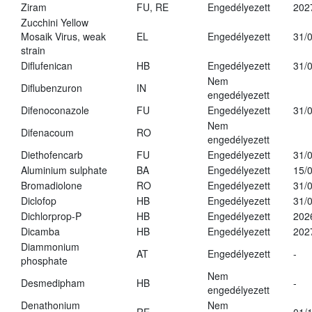
Ziram
FU, RE
Engedélyezett
202
Zucchini Yellow
Mosaik Virus, weak
EL
Engedélyezett
31/
strain
Diflufenican
HB
Engedélyezett
31/
Nem
Diflubenzuron
IN
engedélyezett
Difenoconazole
FU
Engedélyezett
31/
Nem
Difenacoum
RO
engedélyezett
Diethofencarb
FU
Engedélyezett
31/
Aluminium sulphate
BA
Engedélyezett
15/
Bromadiolone
RO
Engedélyezett
31/
Diclofop
HB
Engedélyezett
31/
Dichlorprop-P
HB
Engedélyezett
202
Dicamba
HB
Engedélyezett
202
Diammonium
AT
Engedélyezett
-
phosphate
Nem
Desmedipham
HB
-
engedélyezett
Denathonium
Nem