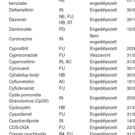
RE
01/
benzoate
engedélyezett
Deltamethrin
IN
Engedélyezett
30/
NE, FU,
Dazomet
Engedélyezett
30/
HB, ST
Daminozide
PG
Engedélyezett
15/
Nem
Cyromazine
IN
engedélyezett
Cyprodinil
FU
Engedélyezett
202
Cyproconazole
FU
Visszavont
31/
Cypermethrin
IN, AC
Engedélyezett
31/
Cymoxanil
FU
Engedélyezett
30/
Cyhalofop-butyl
HB
Engedélyezett
30/
Cyflumetofen
AC
Engedélyezett
15/
Cyflufenamid
FU
Engedélyezett
30/
Cydia pomonella
IN
Engedélyezett
203
Granulovirus (CpGV)
Cycloxydim
HB
Engedélyezett
31/
Cyazofamid
FU
Engedélyezett
31/
Cyantraniliprole
IN
Engedélyezett
14/
COS-OGA
FU
Engedélyezett
22/
Copper oxychloride
BA, FU
Engedélyezett
31/