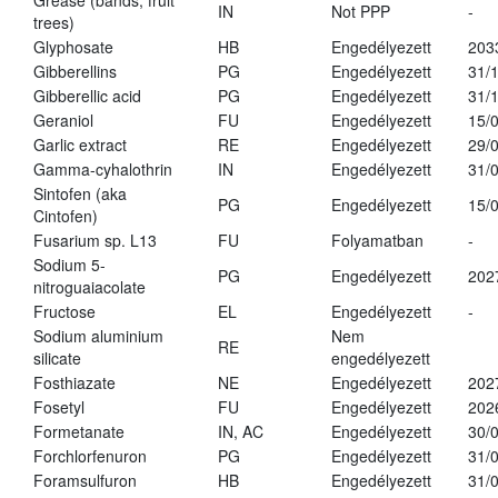
Grease (bands, fruit
IN
Not PPP
-
trees)
Glyphosate
HB
Engedélyezett
203
Gibberellins
PG
Engedélyezett
31/
Gibberellic acid
PG
Engedélyezett
31/
Geraniol
FU
Engedélyezett
15/
Garlic extract
RE
Engedélyezett
29/
Gamma-cyhalothrin
IN
Engedélyezett
31/
Sintofen (aka
PG
Engedélyezett
15/
Cintofen)
Fusarium sp. L13
FU
Folyamatban
-
Sodium 5-
PG
Engedélyezett
202
nitroguaiacolate
Fructose
EL
Engedélyezett
-
Sodium aluminium
Nem
RE
silicate
engedélyezett
Fosthiazate
NE
Engedélyezett
202
Fosetyl
FU
Engedélyezett
202
Formetanate
IN, AC
Engedélyezett
30/
Forchlorfenuron
PG
Engedélyezett
31/
Foramsulfuron
HB
Engedélyezett
31/