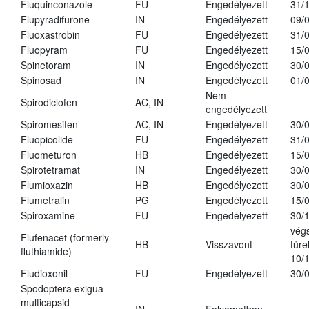
Fluquinconazole
FU
Engedélyezett
31/
Flupyradifurone
IN
Engedélyezett
09/
Fluoxastrobin
FU
Engedélyezett
31/
Fluopyram
FU
Engedélyezett
15/
Spinetoram
IN
Engedélyezett
30/
Spinosad
IN
Engedélyezett
01/
Nem
Spirodiclofen
AC, IN
engedélyezett
Spiromesifen
AC, IN
Engedélyezett
30/
Fluopicolide
FU
Engedélyezett
31/
Fluometuron
HB
Engedélyezett
15/
Spirotetramat
IN
Engedélyezett
30/
Flumioxazin
HB
Engedélyezett
30/
Flumetralin
PG
Engedélyezett
15/
Spiroxamine
FU
Engedélyezett
30/
vég
Flufenacet (formerly
HB
Visszavont
türe
fluthiamide)
10/
Fludioxonil
FU
Engedélyezett
30/
Spodoptera exigua
multicapsid