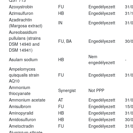
QST 713
Azoxystrobin
FU
Engedélyezett
31/
Azimsulfuron
HB
Engedélyezett
31/
Azadirachtin
IN
Engedélyezett
31/
(Margosa extract)
Aureobasidium
pullulans (strains
FU, BA
Engedélyezett
30/
DSM 14940 and
DSM 14941)
Nem
Asulam sodium
HB
-
engedélyezett
Ampelomyces
quisqualis strain
FU
Engedélyezett
31/
AQ10
Ammonium
Synergist
Not PPP
thiocyanate
Ammonium acetate
AT
Engedélyezett
31/
Amisulbrom
FU
Engedélyezett
15/
Aminopyralid
HB
Engedélyezett
31/
Amidosulfuron
HB
Engedélyezett
30/
Ametoctradin
FU
Engedélyezett
31/
Aluminium silicate