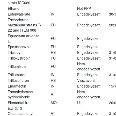
strain ICC080
Ethanol
-
Not PPP
-
Esfenvalerate
IN
Engedélyezett
30/
Trichoderma
harzianum strains T-
FU
Engedélyezett
202
22 and ITEM 908
Equisetum arvense
FU
Engedélyezett
-
L.
Epoxiconazole
FU
Engedélyezett
Triclopyr
HB
Engedélyezett
31/
Trifloxystrobin
FU
Engedélyezett
31/
Nem
Triflumizole
FU
engedélyezett
Triflumuron
IN
Engedélyezett
31/
Triflusulfuron
HB
Visszavont
-
Emamectin
IN
Engedélyezett
15/
Trimethylamine
Nem
AT
hydrochloride
engedélyezett
Elemental Iron
MO
Új
26/
E,Z-3,13-
Octadecadienyl
AT
Engedélyezett
31/