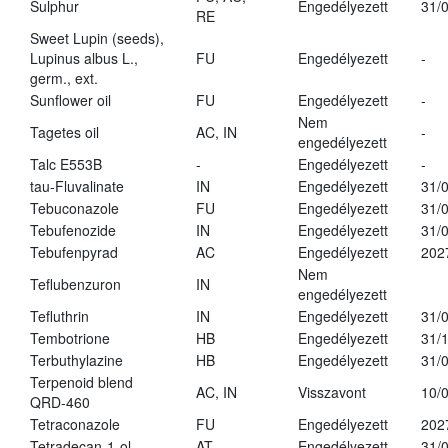
Sulphur
Engedélyezett
31/
RE
Sweet Lupin (seeds),
Lupinus albus L.,
FU
Engedélyezett
-
germ., ext.
Sunflower oil
FU
Engedélyezett
-
Nem
Tagetes oil
AC, IN
-
engedélyezett
Talc E553B
-
Engedélyezett
-
tau-Fluvalinate
IN
Engedélyezett
31/
Tebuconazole
FU
Engedélyezett
31/
Tebufenozide
IN
Engedélyezett
31/
Tebufenpyrad
AC
Engedélyezett
202
Nem
Teflubenzuron
IN
engedélyezett
Tefluthrin
IN
Engedélyezett
31/
Tembotrione
HB
Engedélyezett
31/
Terbuthylazine
HB
Engedélyezett
31/
Terpenoid blend
AC, IN
Visszavont
10/
QRD-460
Tetraconazole
FU
Engedélyezett
202
Tetradecan-1-ol
AT
Engedélyezett
31/