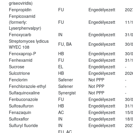
griseoviridis)
Fenpropidin
FU
Engedélyezett
202
Fenpicoxamid
(formerly:
FU
Engedélyezett
11/
Lyserphenvalpyr)
Fenoxycarb
IN
Engedélyezett
31/
Streptomyces lydicus
FU, BA
Engedélyezett
30/
WYEC 108
Fenoxaprop-P
HB
Engedélyezett
30/
Fenhexamid
FU
Engedélyezett
31/
Sucrose
EL
Engedélyezett
-
Sulcotrione
HB
Engedélyezett
202
Fenclorim
Safener
Not PPP
-
Fenchlorazole-ethyl
Safener
Not PPP
-
Sulfaquinoxaline
Synergist
Not PPP
-
Fenbuconazole
FU
Engedélyezett
30/
Sulfosulfuron
HB
Engedélyezett
31/
Fenazaquin
AC
Engedélyezett
15/
Sulfoxaflor
IN
Engedélyezett
18/
Sulfuryl fluoride
IN
Engedélyezett
202
FU, AC,