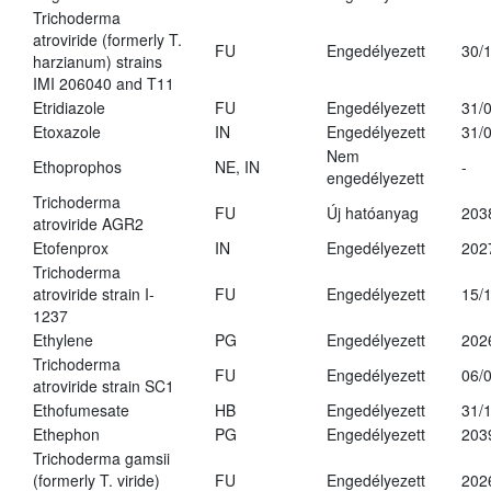
Trichoderma
atroviride (formerly T.
FU
Engedélyezett
30/
harzianum) strains
IMI 206040 and T11
Etridiazole
FU
Engedélyezett
31/
Etoxazole
IN
Engedélyezett
31/
Nem
Ethoprophos
NE, IN
-
engedélyezett
Trichoderma
FU
Új hatóanyag
203
atroviride AGR2
Etofenprox
IN
Engedélyezett
202
Trichoderma
atroviride strain I-
FU
Engedélyezett
15/
1237
Ethylene
PG
Engedélyezett
202
Trichoderma
FU
Engedélyezett
06/
atroviride strain SC1
Ethofumesate
HB
Engedélyezett
31/
Ethephon
PG
Engedélyezett
203
Trichoderma gamsii
(formerly T. viride)
FU
Engedélyezett
202