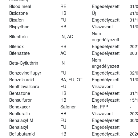
Blood meal
RE
Engedélyezett
31/
Bixlozone
HB
Új
21/
Bixafen
FU
Engedélyezett
31/
Bispyribac
HB
Visszavont
31/
Nem
Bifenthrin
IN, AC
engedélyezett
Bifenox
HB
Engedélyezett
202
Bifenazate
AC
Engedélyezett
203
Nem
Beta-Cyfluthrin
IN
engedélyezett
Benzovindiflupyr
FU
Engedélyezett
02/
Benzoic acid
BA, FU, OT
Engedélyezett
31/
Benthiavalicarb
FU
Visszavont
Bentazone
HB
Engedélyezett
31/
Bensulfuron
HB
Engedélyezett
15/
Benoxacor
Safener
Not PPP
-
Benfluralin
HB
Visszavont
202
Benalaxyl-M
FU
Engedélyezett
30/
Benalaxyl
FU
Engedélyezett
Beflubutamid
HB
Engedélyezett
202