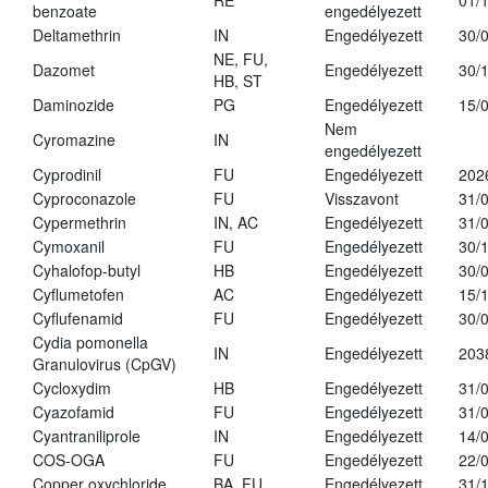
RE
01/
benzoate
engedélyezett
Deltamethrin
IN
Engedélyezett
30/
NE, FU,
Dazomet
Engedélyezett
30/
HB, ST
Daminozide
PG
Engedélyezett
15/
Nem
Cyromazine
IN
engedélyezett
Cyprodinil
FU
Engedélyezett
202
Cyproconazole
FU
Visszavont
31/
Cypermethrin
IN, AC
Engedélyezett
31/
Cymoxanil
FU
Engedélyezett
30/
Cyhalofop-butyl
HB
Engedélyezett
30/
Cyflumetofen
AC
Engedélyezett
15/
Cyflufenamid
FU
Engedélyezett
30/
Cydia pomonella
IN
Engedélyezett
203
Granulovirus (CpGV)
Cycloxydim
HB
Engedélyezett
31/
Cyazofamid
FU
Engedélyezett
31/
Cyantraniliprole
IN
Engedélyezett
14/
COS-OGA
FU
Engedélyezett
22/
Copper oxychloride
BA, FU
Engedélyezett
31/