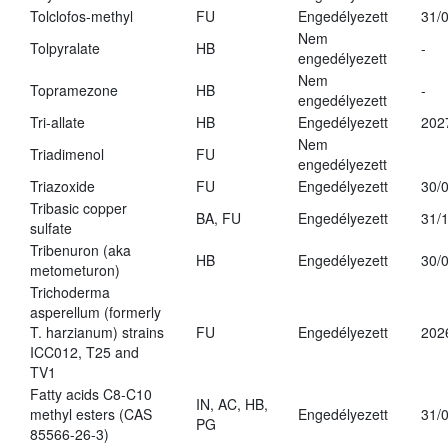
Tolclofos-methyl
FU
Engedélyezett
31/
Nem
Tolpyralate
HB
-
engedélyezett
Nem
Topramezone
HB
-
engedélyezett
Tri-allate
HB
Engedélyezett
202
Nem
Triadimenol
FU
engedélyezett
Triazoxide
FU
Engedélyezett
30/
Tribasic copper
BA, FU
Engedélyezett
31/
sulfate
Tribenuron (aka
HB
Engedélyezett
30/
metometuron)
Trichoderma
asperellum (formerly
T. harzianum) strains
FU
Engedélyezett
202
ICC012, T25 and
TV1
Fatty acids C8-C10
IN, AC, HB,
methyl esters (CAS
Engedélyezett
31/
PG
85566-26-3)