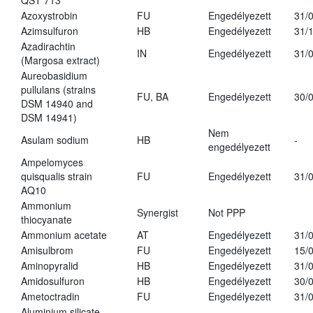
QST 713
Azoxystrobin
FU
Engedélyezett
31/
Azimsulfuron
HB
Engedélyezett
31/
Azadirachtin
IN
Engedélyezett
31/
(Margosa extract)
Aureobasidium
pullulans (strains
FU, BA
Engedélyezett
30/
DSM 14940 and
DSM 14941)
Nem
Asulam sodium
HB
-
engedélyezett
Ampelomyces
quisqualis strain
FU
Engedélyezett
31/
AQ10
Ammonium
Synergist
Not PPP
thiocyanate
Ammonium acetate
AT
Engedélyezett
31/
Amisulbrom
FU
Engedélyezett
15/
Aminopyralid
HB
Engedélyezett
31/
Amidosulfuron
HB
Engedélyezett
30/
Ametoctradin
FU
Engedélyezett
31/
Aluminium silicate