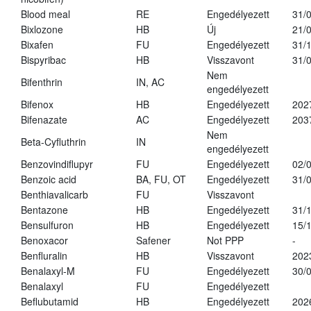
Blood meal
RE
Engedélyezett
31/
Bixlozone
HB
Új
21/
Bixafen
FU
Engedélyezett
31/
Bispyribac
HB
Visszavont
31/
Nem
Bifenthrin
IN, AC
engedélyezett
Bifenox
HB
Engedélyezett
202
Bifenazate
AC
Engedélyezett
203
Nem
Beta-Cyfluthrin
IN
engedélyezett
Benzovindiflupyr
FU
Engedélyezett
02/
Benzoic acid
BA, FU, OT
Engedélyezett
31/
Benthiavalicarb
FU
Visszavont
Bentazone
HB
Engedélyezett
31/
Bensulfuron
HB
Engedélyezett
15/
Benoxacor
Safener
Not PPP
-
Benfluralin
HB
Visszavont
202
Benalaxyl-M
FU
Engedélyezett
30/
Benalaxyl
FU
Engedélyezett
Beflubutamid
HB
Engedélyezett
202