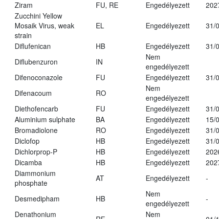
Ziram
FU, RE
Engedélyezett
202
Zucchini Yellow
Mosaik Virus, weak
EL
Engedélyezett
31/
strain
Diflufenican
HB
Engedélyezett
31/
Nem
Diflubenzuron
IN
engedélyezett
Difenoconazole
FU
Engedélyezett
31/
Nem
Difenacoum
RO
engedélyezett
Diethofencarb
FU
Engedélyezett
31/
Aluminium sulphate
BA
Engedélyezett
15/
Bromadiolone
RO
Engedélyezett
31/
Diclofop
HB
Engedélyezett
31/
Dichlorprop-P
HB
Engedélyezett
202
Dicamba
HB
Engedélyezett
202
Diammonium
AT
Engedélyezett
-
phosphate
Nem
Desmedipham
HB
-
engedélyezett
Denathonium
Nem