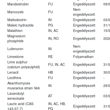
Mandestrobin
FU
Engedélyezett
09/
Nem
Mancozeb
FU
engedélyezett
Maltodextrin
IN
Engedélyezett
03/
Maleic hydrazide
PG
Engedélyezett
31/
Malathion
IN, AC
Engedélyezett
15/
Magnesium
IN, RO
Engedélyezett
202
phosphide
Nem
Lufenuron
IN
engedélyezett
Limestone
RE
Folyamatban
Lime sulphur
FU, IN, AC
Engedélyezett
31/
(calcium polysulphid)
Lenacil
HB
Engedélyezett
30/
Lecithins
FU
Engedélyezett
-
Akanthomyces
IN
Engedélyezett
29/
muscarius strain Ve6
Lavandulyl
AT
Engedélyezett
03/
senecioate
Lauric acid (CAS
IN, AC, HB,
Engedélyezett
31/
143-07-7)
PG