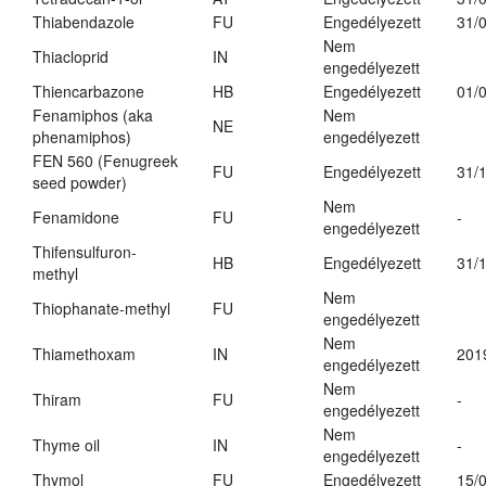
Thiabendazole
FU
Engedélyezett
31/
Nem
Thiacloprid
IN
engedélyezett
Thiencarbazone
HB
Engedélyezett
01/
Fenamiphos (aka
Nem
NE
phenamiphos)
engedélyezett
FEN 560 (Fenugreek
FU
Engedélyezett
31/
seed powder)
Nem
Fenamidone
FU
-
engedélyezett
Thifensulfuron-
HB
Engedélyezett
31/
methyl
Nem
Thiophanate-methyl
FU
engedélyezett
Nem
Thiamethoxam
IN
201
engedélyezett
Nem
Thiram
FU
-
engedélyezett
Nem
Thyme oil
IN
-
engedélyezett
Thymol
FU
Engedélyezett
15/