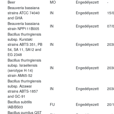
Beer
MO
Engedélyezett
-
Beauveria bassiana
strains ATCC 74040
IN
Engedélyezett
15/
and GHA
Beauveria bassiana
IN
Engedélyezett
07/
strain NPP111B005
Bacillus thuringiensis
subsp. Kurstaki
strains ABTS 351, PB
IN
Engedélyezett
203
54, SA 11, SA12 and
EG 2348
Bacillus thuringiensis
subsp. Israeliensis
IN
Engedélyezett
203
(serotype H-14)
strain AM65-52
Bacillus thuringiensis
subsp. Aizawai
IN
Engedélyezett
203
strains ABTS-1857
and GC-91
Bacillus subtilis
FU
Engedélyezett
20/
IAB/BS03
Bacillus pumilus QST