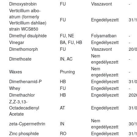
Dimoxystrobin
FU
Visszavont
-
Verticillium albo-
atrum (formerly
FU
Engedélyezett
31/
Verticillium dahliae)
strain WCS850
Dimethyl disulphide
FU, NE
Folyamatban
-
Vinegar
BA, FU, HB
Engedélyezett
-
Dimethomorph
FU
Visszavont
20/
Nem
Dimethoate
IN, AC
-
engedélyezett
Nem
Waxes
Pruning
-
engedélyezett
Dimethenamid-P
HB
Engedélyezett
31/
Whey
FU
Engedélyezett
-
Dimethachlor
HB
Engedélyezett
202
Z,Z-3,13-
Octadecadienyl
AT
Engedélyezett
31/
Acetate
Nem
zeta-Cypermethrin
IN
30/
engedélyezett
Zinc phosphide
RO
Engedélyezett
31/