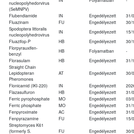
IN
Folyamatban
-
nucleopolyhedorvirus
(SeMNPV)
Flubendiamide
IN
Engedélyezett
31/
Fluazinam
FU
Engedélyezett
30/
Spodoptera littoralis
IN
Engedélyezett
15/
nucleopolyhedrovirus
Fluazifop-P
HB
Engedélyezett
30/
Florpyrauxifen-
HB
Folyamatban
-
benzyl
Florasulam
HB
Engedélyezett
31/
Straight Chain
Lepidopteran
AT
Engedélyezett
30/
Pheromones
Flonicamid (IKI-220)
IN
Engedélyezett
202
Flazasulfuron
HB
Engedélyezett
31/
Ferric pyrophosphate
MO
Engedélyezett
03/
Ferric phosphate
MO
Engedélyezett
31/
Fenpyroximate
AC
Engedélyezett
31/
Fenpyrazamine
FU
Engedélyezett
15/
Streptomyces K61
(formerly S.
FU
Engedélyezett
30/