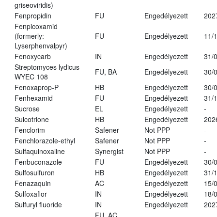
griseoviridis)
Fenpropidin
FU
Engedélyezett
202
Fenpicoxamid
(formerly:
FU
Engedélyezett
11/
Lyserphenvalpyr)
Fenoxycarb
IN
Engedélyezett
31/
Streptomyces lydicus
FU, BA
Engedélyezett
30/
WYEC 108
Fenoxaprop-P
HB
Engedélyezett
30/
Fenhexamid
FU
Engedélyezett
31/
Sucrose
EL
Engedélyezett
-
Sulcotrione
HB
Engedélyezett
202
Fenclorim
Safener
Not PPP
-
Fenchlorazole-ethyl
Safener
Not PPP
-
Sulfaquinoxaline
Synergist
Not PPP
-
Fenbuconazole
FU
Engedélyezett
30/
Sulfosulfuron
HB
Engedélyezett
31/
Fenazaquin
AC
Engedélyezett
15/
Sulfoxaflor
IN
Engedélyezett
18/
Sulfuryl fluoride
IN
Engedélyezett
202
FU, AC,