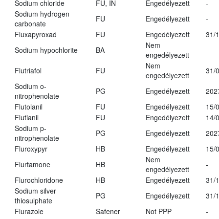
Sodium chloride
FU, IN
Engedélyezett
-
Sodium hydrogen
FU
Engedélyezett
-
carbonate
Fluxapyroxad
FU
Engedélyezett
31/
Nem
Sodium hypochlorite
BA
engedélyezett
Nem
Flutriafol
FU
31/
engedélyezett
Sodium o-
PG
Engedélyezett
202
nitrophenolate
Flutolanil
FU
Engedélyezett
15/
Flutianil
FU
Engedélyezett
14/
Sodium p-
PG
Engedélyezett
202
nitrophenolate
Fluroxypyr
HB
Engedélyezett
15/
Nem
Flurtamone
HB
-
engedélyezett
Flurochloridone
HB
Engedélyezett
31/
Sodium silver
PG
Engedélyezett
31/
thiosulphate
Flurazole
Safener
Not PPP
-