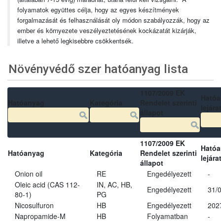
folyamatok együttes célja, hogy az egyes készítmények
forgalmazását és felhasználását oly módon szabályozzák, hogy az
ember és környezete veszélyeztetésének kockázatát kizárják,
illetve a lehető legkisebbre csökkentsék.
Növényvédő szer hatóanyag lista
1107/2009 EK
Ható
Hatóanyag
Kategória
Rendelet szerinti
lejára
állapot
1107/2009 EK
Ható
Hatóanyag
Kategória
Rendelet szerinti
lejára
állapot
Onion oil
RE
Engedélyezett
-
Oleic acid (CAS 112-
IN, AC, HB,
Engedélyezett
31/
80-1)
PG
Nicosulfuron
HB
Engedélyezett
202
Napropamide-M
HB
Folyamatban
-