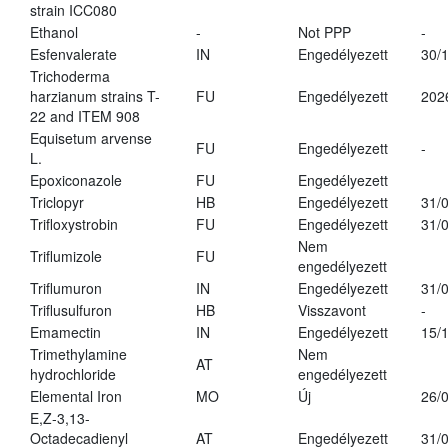
strain ICC080
Ethanol
-
Not PPP
-
Esfenvalerate
IN
Engedélyezett
30/
Trichoderma
harzianum strains T-
FU
Engedélyezett
202
22 and ITEM 908
Equisetum arvense
FU
Engedélyezett
-
L.
Epoxiconazole
FU
Engedélyezett
Triclopyr
HB
Engedélyezett
31/
Trifloxystrobin
FU
Engedélyezett
31/
Nem
Triflumizole
FU
engedélyezett
Triflumuron
IN
Engedélyezett
31/
Triflusulfuron
HB
Visszavont
-
Emamectin
IN
Engedélyezett
15/
Trimethylamine
Nem
AT
hydrochloride
engedélyezett
Elemental Iron
MO
Új
26/
E,Z-3,13-
Octadecadienyl
AT
Engedélyezett
31/