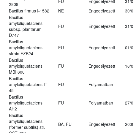
FU
Engedélyezett
31/
2808
Bacillus firmus I-1582
NE
Engedélyezett
30/
Bacillus
amyloliquefaciens
FU
Engedélyezett
31/
subsp. plantarum
D747
Bacillus
amyloliquefaciens
FU
Engedélyezett
01/
strain FZB24
Bacillus
amyloliquefaciens
FU
Engedélyezett
16/
MBI 600
Bacillus
amyloliquefaciens IT-
FU
Folyamatban
-
45
Bacillus
amyloliquefaciens
FU
Folyamatban
27/
AH2
Bacillus
amyloliquefaciens
BA, FU
Engedélyezett
203
(former subtilis) str.