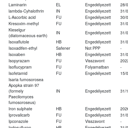
Laminarin
EL
Engedélyezett
28/
lambda-Cyhalothrin
IN
Engedélyezett
31/
L-Ascorbic acid
FU
Engedélyezett
30/
Kresoxim-methyl
FU
Engedélyezett
31/
Kieselgur
IN
Engedélyezett
31/
(diatomaceous earth)
Isoxaflutole
HB
Engedélyezett
31/
Isoxadifen-ethyl
Safener
Not PPP
-
Isoxaben
HB
Engedélyezett
31/
Isopyrazam
FU
Visszavont
202
Isoflucypram
FU
Folyamatban
-
Isofetamid
FU
Engedélyezett
15/
Isaria fumosorosea
Apopka strain 97
(formely
IN
Engedélyezett
31/
Paecilomyces
fumosoroseus)
Iron sulphate
HB
Engedélyezett
202
Iprovalicarb
FU
Engedélyezett
31/
Ipconazole
FU
Visszavont
-
Iodosulfuron
HB
Engedélyezett
31/