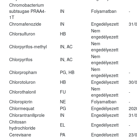
Chromobacterium
subtsugae PRAA4-
IN
Folyamatban
-
1T
Chromafenozide
IN
Engedélyezett
31/
Nem
Chlorsulfuron
HB
engedélyezett
Nem
Chlorpyrifos-methyl
IN, AC
engedélyezett
Nem
Chlorpyrifos
IN, AC
engedélyezett
Nem
Chlorpropham
PG, HB
-
engedélyezett
Chlorotoluron
HB
Engedélyezett
30/
Nem
Chlorothalonil
FU
-
engedélyezett
Chloropicrin
NE
Folyamatban
-
Chlormequat
PG
Engedélyezett
202
Chlorantraniliprole
IN
Engedélyezett
31/
Chitosan
EL
Engedélyezett
-
hydrochloride
Cerevisane
PA
Engedélyezett
23/