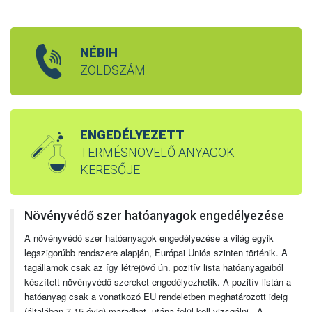
NÉBIH
ZÖLDSZÁM
ENGEDÉLYEZETT
TERMÉSNÖVELŐ ANYAGOK
KERESŐJE
Növényvédő szer hatóanyagok engedélyezése
A növényvédő szer hatóanyagok engedélyezése a világ egyik
legszigorúbb rendszere alapján, Európai Uniós szinten történik. A
tagállamok csak az így létrejövő ún. pozitív lista hatóanyagaiból
készített növényvédő szereket engedélyezhetik. A pozitív listán a
hatóanyag csak a vonatkozó EU rendeletben meghatározott ideig
(általában 7-15 évig) maradhat, utána felül kell vizsgálni. A