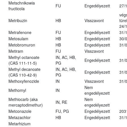
Metschnikowia
FU
Engedélyezett
27/
fructicola
vég
Metribuzin
HB
Visszavont
türe
24/
Metrafenone
FU
Engedélyezett
31/
Metosulam
HB
Engedélyezett
30/
Metobromuron
HB
Engedélyezett
31/
Metiram
FU
Visszavont
Methyl octanoate
IN, AC, HB,
Engedélyezett
31/
(CAS 111-11-5)
PG
Methyl decanoate
IN, AC, HB,
Engedélyezett
31/
(CAS 110-42-9)
PG
Methoxyfenozide
IN
Visszavont
31/
Nem
Methomyl
IN
engedélyezett
Methiocarb (aka
Nem
IN, RE
mercaptodimethur)
engedélyezett
Metconazole
FU, PG
Engedélyezett
203
Metazachlor
HB
Engedélyezett
31/
Metarhizium