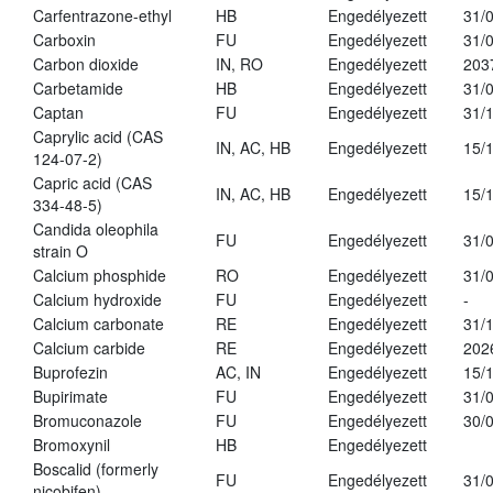
Carfentrazone-ethyl
HB
Engedélyezett
31/
Carboxin
FU
Engedélyezett
31/
Carbon dioxide
IN, RO
Engedélyezett
203
Carbetamide
HB
Engedélyezett
31/
Captan
FU
Engedélyezett
31/
Caprylic acid (CAS
IN, AC, HB
Engedélyezett
15/
124-07-2)
Capric acid (CAS
IN, AC, HB
Engedélyezett
15/
334-48-5)
Candida oleophila
FU
Engedélyezett
31/
strain O
Calcium phosphide
RO
Engedélyezett
31/
Calcium hydroxide
FU
Engedélyezett
-
Calcium carbonate
RE
Engedélyezett
31/
Calcium carbide
RE
Engedélyezett
202
Buprofezin
AC, IN
Engedélyezett
15/
Bupirimate
FU
Engedélyezett
31/
Bromuconazole
FU
Engedélyezett
30/
Bromoxynil
HB
Engedélyezett
Boscalid (formerly
FU
Engedélyezett
31/
nicobifen)