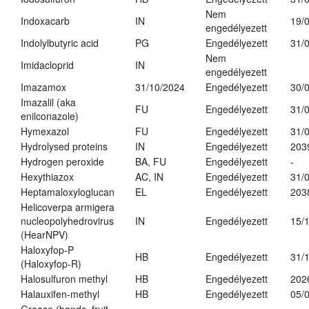
Nem
Indoxacarb
IN
19/
engedélyezett
Indolylbutyric acid
PG
Engedélyezett
31/
Nem
Imidacloprid
IN
engedélyezett
Imazamox
31/10/2024
Engedélyezett
30/
Imazalil (aka
FU
Engedélyezett
31/
enilconazole)
Hymexazol
FU
Engedélyezett
31/
Hydrolysed proteins
IN
Engedélyezett
203
Hydrogen peroxide
BA, FU
Engedélyezett
-
Hexythiazox
AC, IN
Engedélyezett
31/
Heptamaloxyloglucan
EL
Engedélyezett
203
Helicoverpa armigera
nucleopolyhedrovirus
IN
Engedélyezett
15/
(HearNPV)
Haloxyfop-P
HB
Engedélyezett
31/
(Haloxyfop-R)
Halosulfuron methyl
HB
Engedélyezett
202
Halauxifen-methyl
HB
Engedélyezett
05/