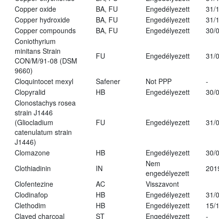
Copper oxide
BA, FU
Engedélyezett
31/
Copper hydroxide
BA, FU
Engedélyezett
31/
Copper compounds
BA, FU
Engedélyezett
30/
Coniothyrium
minitans Strain
FU
Engedélyezett
31/
CON/M/91-08 (DSM
9660)
Cloquintocet mexyl
Safener
Not PPP
-
Clopyralid
HB
Engedélyezett
30/
Clonostachys rosea
strain J1446
(Gliocladium
FU
Engedélyezett
31/
catenulatum strain
J1446)
Clomazone
HB
Engedélyezett
30/
Nem
Clothiadinin
IN
201
engedélyezett
Clofentezine
AC
Visszavont
Clodinafop
HB
Engedélyezett
31/
Clethodim
HB
Engedélyezett
15/
Clayed charcoal
ST
Engedélyezett
-