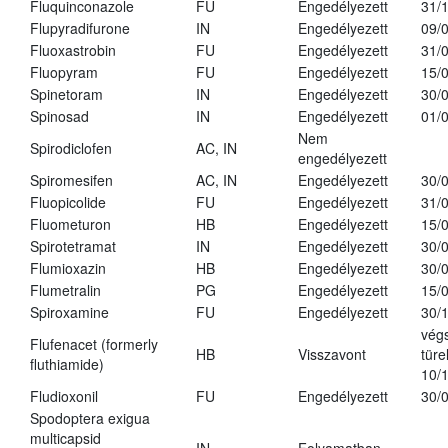
Fluquinconazole
FU
Engedélyezett
31/
Flupyradifurone
IN
Engedélyezett
09/
Fluoxastrobin
FU
Engedélyezett
31/
Fluopyram
FU
Engedélyezett
15/
Spinetoram
IN
Engedélyezett
30/
Spinosad
IN
Engedélyezett
01/
Nem
Spirodiclofen
AC, IN
engedélyezett
Spiromesifen
AC, IN
Engedélyezett
30/
Fluopicolide
FU
Engedélyezett
31/
Fluometuron
HB
Engedélyezett
15/
Spirotetramat
IN
Engedélyezett
30/
Flumioxazin
HB
Engedélyezett
30/
Flumetralin
PG
Engedélyezett
15/
Spiroxamine
FU
Engedélyezett
30/
vég
Flufenacet (formerly
HB
Visszavont
türe
fluthiamide)
10/
Fludioxonil
FU
Engedélyezett
30/
Spodoptera exigua
multicapsid