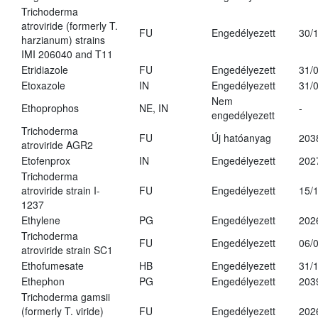
Trichoderma
atroviride (formerly T.
FU
Engedélyezett
30/
harzianum) strains
IMI 206040 and T11
Etridiazole
FU
Engedélyezett
31/
Etoxazole
IN
Engedélyezett
31/
Nem
Ethoprophos
NE, IN
-
engedélyezett
Trichoderma
FU
Új hatóanyag
203
atroviride AGR2
Etofenprox
IN
Engedélyezett
202
Trichoderma
atroviride strain I-
FU
Engedélyezett
15/
1237
Ethylene
PG
Engedélyezett
202
Trichoderma
FU
Engedélyezett
06/
atroviride strain SC1
Ethofumesate
HB
Engedélyezett
31/
Ethephon
PG
Engedélyezett
203
Trichoderma gamsii
(formerly T. viride)
FU
Engedélyezett
202