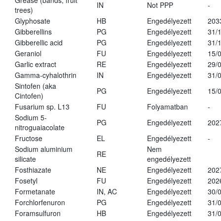
Grease (bands, fruit
IN
Not PPP
-
trees)
Glyphosate
HB
Engedélyezett
203
Gibberellins
PG
Engedélyezett
31/
Gibberellic acid
PG
Engedélyezett
31/
Geraniol
FU
Engedélyezett
15/
Garlic extract
RE
Engedélyezett
29/
Gamma-cyhalothrin
IN
Engedélyezett
31/
Sintofen (aka
PG
Engedélyezett
15/
Cintofen)
Fusarium sp. L13
FU
Folyamatban
-
Sodium 5-
PG
Engedélyezett
202
nitroguaiacolate
Fructose
EL
Engedélyezett
-
Sodium aluminium
Nem
RE
silicate
engedélyezett
Fosthiazate
NE
Engedélyezett
202
Fosetyl
FU
Engedélyezett
202
Formetanate
IN, AC
Engedélyezett
30/
Forchlorfenuron
PG
Engedélyezett
31/
Foramsulfuron
HB
Engedélyezett
31/