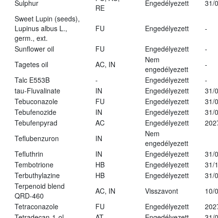
Sulphur
Engedélyezett
31/
RE
Sweet Lupin (seeds),
Lupinus albus L.,
FU
Engedélyezett
-
germ., ext.
Sunflower oil
FU
Engedélyezett
-
Nem
Tagetes oil
AC, IN
-
engedélyezett
Talc E553B
-
Engedélyezett
-
tau-Fluvalinate
IN
Engedélyezett
31/
Tebuconazole
FU
Engedélyezett
31/
Tebufenozide
IN
Engedélyezett
31/
Tebufenpyrad
AC
Engedélyezett
202
Nem
Teflubenzuron
IN
engedélyezett
Tefluthrin
IN
Engedélyezett
31/
Tembotrione
HB
Engedélyezett
31/
Terbuthylazine
HB
Engedélyezett
31/
Terpenoid blend
AC, IN
Visszavont
10/
QRD-460
Tetraconazole
FU
Engedélyezett
202
Tetradecan-1-ol
AT
Engedélyezett
31/