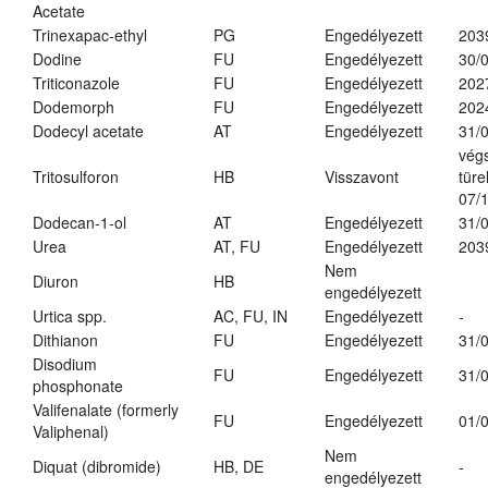
Acetate
Trinexapac-ethyl
PG
Engedélyezett
203
Dodine
FU
Engedélyezett
30/
Triticonazole
FU
Engedélyezett
202
Dodemorph
FU
Engedélyezett
202
Dodecyl acetate
AT
Engedélyezett
31/
vég
Tritosulforon
HB
Visszavont
türe
07/
Dodecan-1-ol
AT
Engedélyezett
31/
Urea
AT, FU
Engedélyezett
203
Nem
Diuron
HB
engedélyezett
Urtica spp.
AC, FU, IN
Engedélyezett
-
Dithianon
FU
Engedélyezett
31/
Disodium
FU
Engedélyezett
31/
phosphonate
Valifenalate (formerly
FU
Engedélyezett
01/
Valiphenal)
Nem
Diquat (dibromide)
HB, DE
-
engedélyezett