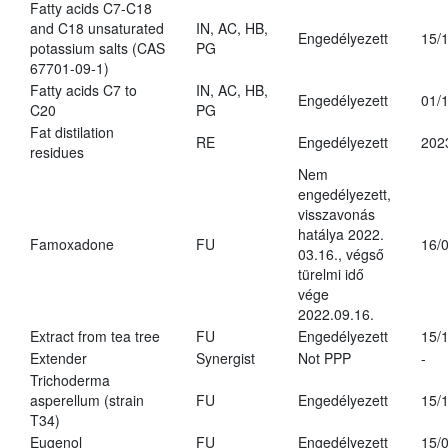
Fatty acids C7-C18
and C18 unsaturated
IN, AC, HB,
Engedélyezett
15/
potassium salts (CAS
PG
67701-09-1)
Fatty acids C7 to
IN, AC, HB,
Engedélyezett
01/
C20
PG
Fat distilation
RE
Engedélyezett
202
residues
Nem
engedélyezett,
visszavonás
hatálya 2022.
Famoxadone
FU
16/
03.16., végső
türelmi idő
vége
2022.09.16.
Extract from tea tree
FU
Engedélyezett
15/
Extender
Synergist
Not PPP
-
Trichoderma
asperellum (strain
FU
Engedélyezett
15/
T34)
Eugenol
FU
Engedélyezett
15/