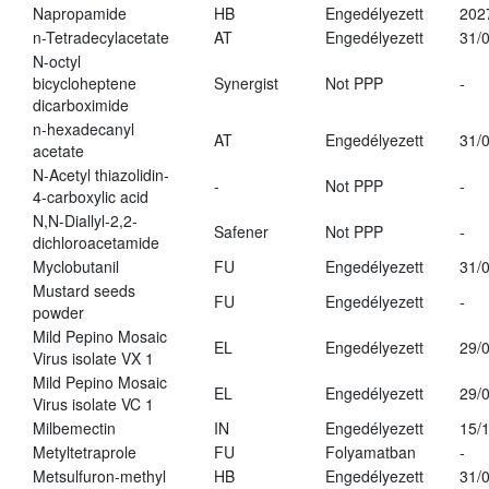
Napropamide
HB
Engedélyezett
202
n-Tetradecylacetate
AT
Engedélyezett
31/
N-octyl
bicycloheptene
Synergist
Not PPP
-
dicarboximide
n-hexadecanyl
AT
Engedélyezett
31/
acetate
N-Acetyl thiazolidin-
-
Not PPP
-
4-carboxylic acid
N,N-Diallyl-2,2-
Safener
Not PPP
-
dichloroacetamide
Myclobutanil
FU
Engedélyezett
31/
Mustard seeds
FU
Engedélyezett
-
powder
Mild Pepino Mosaic
EL
Engedélyezett
29/
Virus isolate VX 1
Mild Pepino Mosaic
EL
Engedélyezett
29/
Virus isolate VC 1
Milbemectin
IN
Engedélyezett
15/
Metyltetraprole
FU
Folyamatban
-
Metsulfuron-methyl
HB
Engedélyezett
31/