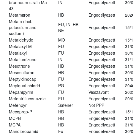
brunneum strain Ma
IN
Engedélyezett
30/
43
Metamitron
HB
Engedélyezett
202
Metam (incl. -
FU, IN, HB,
potassium and -
Engedélyezett
15/
NE
sodium)
Metaldehyde
MO
Engedélyezett
15/
Metalaxyl-M
FU
Engedélyezett
31/
Metalaxyl
FU
Engedélyezett
30/
Metaflumizone
IN
Engedélyezett
31/
Mesotrione
HB
Engedélyezett
31/
Mesosulfuron
HB
Engedélyezett
30/
Meptyldinocap
FU
Engedélyezett
31/
Mepiquat chlorid
PG
Engedélyezett
204
Mepanipyrim
FU
Visszavont
202
Mefentrifluconazole
FU
Engedélyezett
20/
Mefenpyr
Safener
Not PPP
-
Mecoprop-P
HB
Engedélyezett
15/
MCPB
HB
Engedélyezett
31/
MCPA
HB
Engedélyezett
31/
Mandipropamid
Fu
Engedélyezett
30/