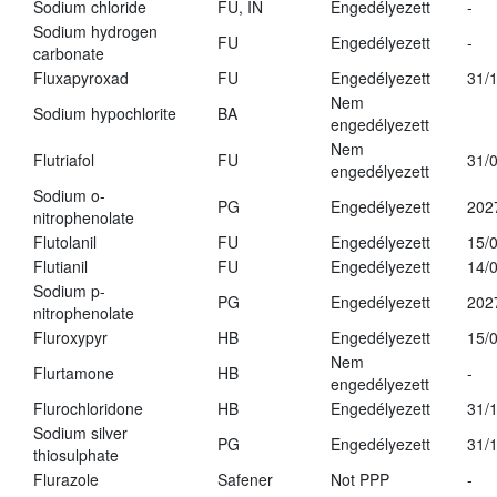
Sodium chloride
FU, IN
Engedélyezett
-
Sodium hydrogen
FU
Engedélyezett
-
carbonate
Fluxapyroxad
FU
Engedélyezett
31/
Nem
Sodium hypochlorite
BA
engedélyezett
Nem
Flutriafol
FU
31/
engedélyezett
Sodium o-
PG
Engedélyezett
202
nitrophenolate
Flutolanil
FU
Engedélyezett
15/
Flutianil
FU
Engedélyezett
14/
Sodium p-
PG
Engedélyezett
202
nitrophenolate
Fluroxypyr
HB
Engedélyezett
15/
Nem
Flurtamone
HB
-
engedélyezett
Flurochloridone
HB
Engedélyezett
31/
Sodium silver
PG
Engedélyezett
31/
thiosulphate
Flurazole
Safener
Not PPP
-