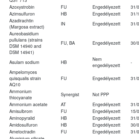
QST 713
Azoxystrobin
FU
Engedélyezett
31/
Azimsulfuron
HB
Engedélyezett
31/
Azadirachtin
IN
Engedélyezett
31/
(Margosa extract)
Aureobasidium
pullulans (strains
FU, BA
Engedélyezett
30/
DSM 14940 and
DSM 14941)
Nem
Asulam sodium
HB
-
engedélyezett
Ampelomyces
quisqualis strain
FU
Engedélyezett
31/
AQ10
Ammonium
Synergist
Not PPP
thiocyanate
Ammonium acetate
AT
Engedélyezett
31/
Amisulbrom
FU
Engedélyezett
15/
Aminopyralid
HB
Engedélyezett
31/
Amidosulfuron
HB
Engedélyezett
30/
Ametoctradin
FU
Engedélyezett
31/
Aluminium silicate