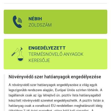
NÉBIH
ZÖLDSZÁM
ENGEDÉLYEZETT
TERMÉSNÖVELŐ ANYAGOK
KERESŐJE
Növényvédő szer hatóanyagok engedélyezése
A növényvédő szer hatóanyagok engedélyezése a világ egyik
legszigorúbb rendszere alapján, Európai Uniós szinten történik. A
tagállamok csak az így létrejövő ún. pozitív lista hatóanyagaiból
készített növényvédő szereket engedélyezhetik. A pozitív listán a
hatóanyag csak a vonatkozó EU rendeletben meghatározott ideig
(általában 7-15 évig) maradhat, utána felül kell vizsgálni. A