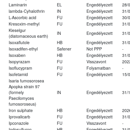
Laminarin
EL
Engedélyezett
28/
lambda-Cyhalothrin
IN
Engedélyezett
31/
L-Ascorbic acid
FU
Engedélyezett
30/
Kresoxim-methyl
FU
Engedélyezett
31/
Kieselgur
IN
Engedélyezett
31/
(diatomaceous earth)
Isoxaflutole
HB
Engedélyezett
31/
Isoxadifen-ethyl
Safener
Not PPP
-
Isoxaben
HB
Engedélyezett
31/
Isopyrazam
FU
Visszavont
202
Isoflucypram
FU
Folyamatban
-
Isofetamid
FU
Engedélyezett
15/
Isaria fumosorosea
Apopka strain 97
(formely
IN
Engedélyezett
31/
Paecilomyces
fumosoroseus)
Iron sulphate
HB
Engedélyezett
202
Iprovalicarb
FU
Engedélyezett
31/
Ipconazole
FU
Visszavont
-
Iodosulfuron
HB
Engedélyezett
31/