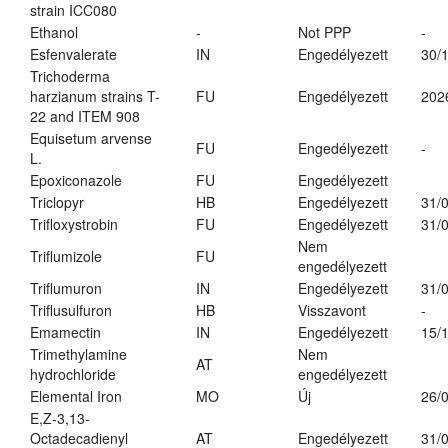
strain ICC080
Ethanol
-
Not PPP
-
Esfenvalerate
IN
Engedélyezett
30/
Trichoderma
harzianum strains T-
FU
Engedélyezett
202
22 and ITEM 908
Equisetum arvense
FU
Engedélyezett
-
L.
Epoxiconazole
FU
Engedélyezett
Triclopyr
HB
Engedélyezett
31/
Trifloxystrobin
FU
Engedélyezett
31/
Nem
Triflumizole
FU
engedélyezett
Triflumuron
IN
Engedélyezett
31/
Triflusulfuron
HB
Visszavont
-
Emamectin
IN
Engedélyezett
15/
Trimethylamine
Nem
AT
hydrochloride
engedélyezett
Elemental Iron
MO
Új
26/
E,Z-3,13-
Octadecadienyl
AT
Engedélyezett
31/