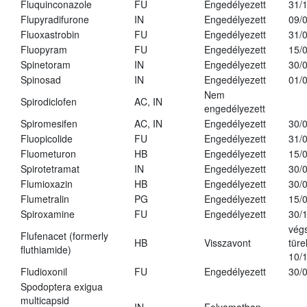
Fluquinconazole
FU
Engedélyezett
31/
Flupyradifurone
IN
Engedélyezett
09/
Fluoxastrobin
FU
Engedélyezett
31/
Fluopyram
FU
Engedélyezett
15/
Spinetoram
IN
Engedélyezett
30/
Spinosad
IN
Engedélyezett
01/
Nem
Spirodiclofen
AC, IN
engedélyezett
Spiromesifen
AC, IN
Engedélyezett
30/
Fluopicolide
FU
Engedélyezett
31/
Fluometuron
HB
Engedélyezett
15/
Spirotetramat
IN
Engedélyezett
30/
Flumioxazin
HB
Engedélyezett
30/
Flumetralin
PG
Engedélyezett
15/
Spiroxamine
FU
Engedélyezett
30/
vég
Flufenacet (formerly
HB
Visszavont
türe
fluthiamide)
10/
Fludioxonil
FU
Engedélyezett
30/
Spodoptera exigua
multicapsid