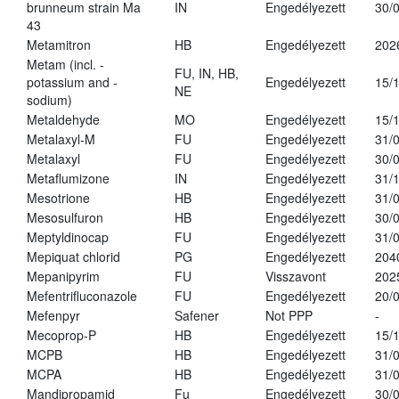
brunneum strain Ma
IN
Engedélyezett
30/
43
Metamitron
HB
Engedélyezett
202
Metam (incl. -
FU, IN, HB,
potassium and -
Engedélyezett
15/
NE
sodium)
Metaldehyde
MO
Engedélyezett
15/
Metalaxyl-M
FU
Engedélyezett
31/
Metalaxyl
FU
Engedélyezett
30/
Metaflumizone
IN
Engedélyezett
31/
Mesotrione
HB
Engedélyezett
31/
Mesosulfuron
HB
Engedélyezett
30/
Meptyldinocap
FU
Engedélyezett
31/
Mepiquat chlorid
PG
Engedélyezett
204
Mepanipyrim
FU
Visszavont
202
Mefentrifluconazole
FU
Engedélyezett
20/
Mefenpyr
Safener
Not PPP
-
Mecoprop-P
HB
Engedélyezett
15/
MCPB
HB
Engedélyezett
31/
MCPA
HB
Engedélyezett
31/
Mandipropamid
Fu
Engedélyezett
30/