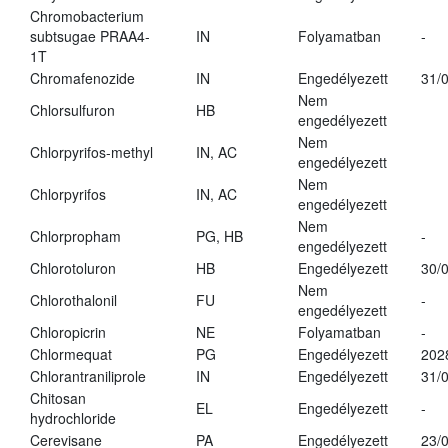
Chromobacterium
subtsugae PRAA4-
IN
Folyamatban
-
1T
Chromafenozide
IN
Engedélyezett
31/
Nem
Chlorsulfuron
HB
engedélyezett
Nem
Chlorpyrifos-methyl
IN, AC
engedélyezett
Nem
Chlorpyrifos
IN, AC
engedélyezett
Nem
Chlorpropham
PG, HB
-
engedélyezett
Chlorotoluron
HB
Engedélyezett
30/
Nem
Chlorothalonil
FU
-
engedélyezett
Chloropicrin
NE
Folyamatban
-
Chlormequat
PG
Engedélyezett
202
Chlorantraniliprole
IN
Engedélyezett
31/
Chitosan
EL
Engedélyezett
-
hydrochloride
Cerevisane
PA
Engedélyezett
23/