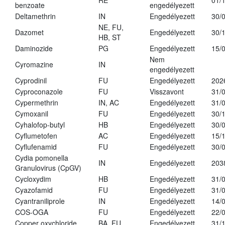
RE
01/
benzoate
engedélyezett
Deltamethrin
IN
Engedélyezett
30/
NE, FU,
Dazomet
Engedélyezett
30/
HB, ST
Daminozide
PG
Engedélyezett
15/
Nem
Cyromazine
IN
engedélyezett
Cyprodinil
FU
Engedélyezett
202
Cyproconazole
FU
Visszavont
31/
Cypermethrin
IN, AC
Engedélyezett
31/
Cymoxanil
FU
Engedélyezett
30/
Cyhalofop-butyl
HB
Engedélyezett
30/
Cyflumetofen
AC
Engedélyezett
15/
Cyflufenamid
FU
Engedélyezett
30/
Cydia pomonella
IN
Engedélyezett
203
Granulovirus (CpGV)
Cycloxydim
HB
Engedélyezett
31/
Cyazofamid
FU
Engedélyezett
31/
Cyantraniliprole
IN
Engedélyezett
14/
COS-OGA
FU
Engedélyezett
22/
Copper oxychloride
BA, FU
Engedélyezett
31/