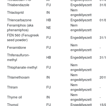
Thiabendazole
FU
Engedélyezett
31/
Nem
Thiacloprid
IN
engedélyezett
Thiencarbazone
HB
Engedélyezett
01/
Fenamiphos (aka
Nem
NE
phenamiphos)
engedélyezett
FEN 560 (Fenugreek
FU
Engedélyezett
31/
seed powder)
Nem
Fenamidone
FU
-
engedélyezett
Thifensulfuron-
HB
Engedélyezett
31/
methyl
Nem
Thiophanate-methyl
FU
engedélyezett
Nem
Thiamethoxam
IN
201
engedélyezett
Nem
Thiram
FU
-
engedélyezett
Nem
Thyme oil
IN
-
engedélyezett
Thymol
FU
Engedélyezett
15/