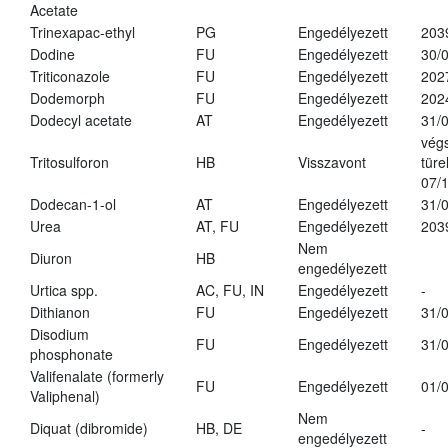
Acetate
Trinexapac-ethyl
PG
Engedélyezett
203
Dodine
FU
Engedélyezett
30/
Triticonazole
FU
Engedélyezett
202
Dodemorph
FU
Engedélyezett
202
Dodecyl acetate
AT
Engedélyezett
31/
vég
Tritosulforon
HB
Visszavont
türe
07/
Dodecan-1-ol
AT
Engedélyezett
31/
Urea
AT, FU
Engedélyezett
203
Nem
Diuron
HB
engedélyezett
Urtica spp.
AC, FU, IN
Engedélyezett
-
Dithianon
FU
Engedélyezett
31/
Disodium
FU
Engedélyezett
31/
phosphonate
Valifenalate (formerly
FU
Engedélyezett
01/
Valiphenal)
Nem
Diquat (dibromide)
HB, DE
-
engedélyezett