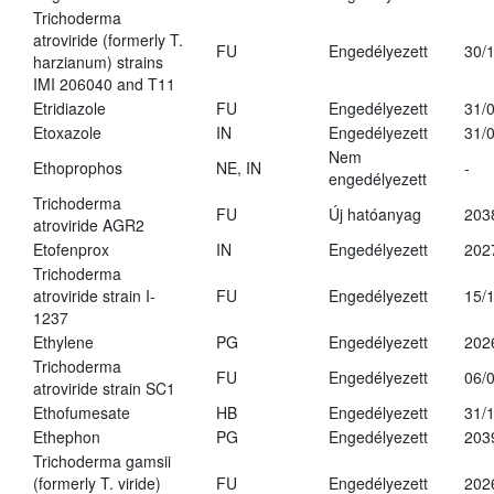
Trichoderma
atroviride (formerly T.
FU
Engedélyezett
30/
harzianum) strains
IMI 206040 and T11
Etridiazole
FU
Engedélyezett
31/
Etoxazole
IN
Engedélyezett
31/
Nem
Ethoprophos
NE, IN
-
engedélyezett
Trichoderma
FU
Új hatóanyag
203
atroviride AGR2
Etofenprox
IN
Engedélyezett
202
Trichoderma
atroviride strain I-
FU
Engedélyezett
15/
1237
Ethylene
PG
Engedélyezett
202
Trichoderma
FU
Engedélyezett
06/
atroviride strain SC1
Ethofumesate
HB
Engedélyezett
31/
Ethephon
PG
Engedélyezett
203
Trichoderma gamsii
(formerly T. viride)
FU
Engedélyezett
202