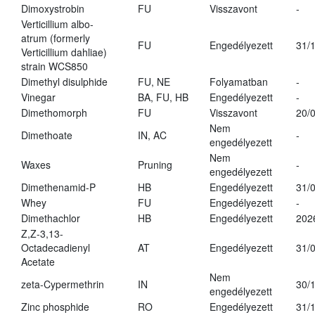
Dimoxystrobin
FU
Visszavont
-
Verticillium albo-
atrum (formerly
FU
Engedélyezett
31/
Verticillium dahliae)
strain WCS850
Dimethyl disulphide
FU, NE
Folyamatban
-
Vinegar
BA, FU, HB
Engedélyezett
-
Dimethomorph
FU
Visszavont
20/
Nem
Dimethoate
IN, AC
-
engedélyezett
Nem
Waxes
Pruning
-
engedélyezett
Dimethenamid-P
HB
Engedélyezett
31/
Whey
FU
Engedélyezett
-
Dimethachlor
HB
Engedélyezett
202
Z,Z-3,13-
Octadecadienyl
AT
Engedélyezett
31/
Acetate
Nem
zeta-Cypermethrin
IN
30/
engedélyezett
Zinc phosphide
RO
Engedélyezett
31/