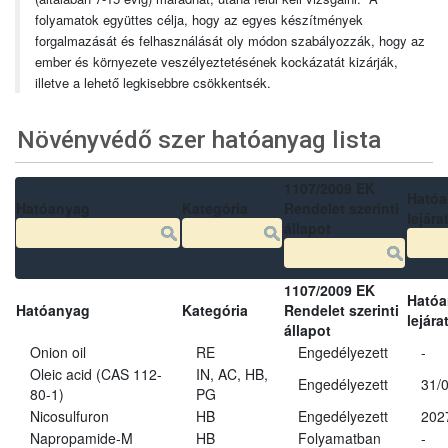
folyamatok együttes célja, hogy az egyes készítmények
forgalmazását és felhasználását oly módon szabályozzák, hogy az
ember és környezete veszélyeztetésének kockázatát kizárják,
illetve a lehető legkisebbre csökkentsék.
Növényvédő szer hatóanyag lista
1107/2009 EK
Ható
Hatóanyag
Kategória
Rendelet szerinti
lejára
állapot
1107/2009 EK
Ható
Hatóanyag
Kategória
Rendelet szerinti
lejára
állapot
Onion oil
RE
Engedélyezett
-
Oleic acid (CAS 112-
IN, AC, HB,
Engedélyezett
31/
80-1)
PG
Nicosulfuron
HB
Engedélyezett
202
Napropamide-M
HB
Folyamatban
-