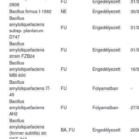
FU
Engedélyezett
31/
2808
Bacillus firmus I-1582
NE
Engedélyezett
30/
Bacillus
amyloliquefaciens
FU
Engedélyezett
31/
subsp. plantarum
D747
Bacillus
amyloliquefaciens
FU
Engedélyezett
01/
strain FZB24
Bacillus
amyloliquefaciens
FU
Engedélyezett
16/
MBI 600
Bacillus
amyloliquefaciens IT-
FU
Folyamatban
-
45
Bacillus
amyloliquefaciens
FU
Folyamatban
27/
AH2
Bacillus
amyloliquefaciens
BA, FU
Engedélyezett
203
(former subtilis) str.