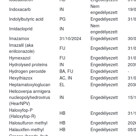
Nem
Indoxacarb
IN
19/
engedélyezett
Indolylbutyric acid
PG
Engedélyezett
31/
Nem
Imidacloprid
IN
engedélyezett
Imazamox
31/10/2024
Engedélyezett
30/
Imazalil (aka
FU
Engedélyezett
31/
enilconazole)
Hymexazol
FU
Engedélyezett
31/
Hydrolysed proteins
IN
Engedélyezett
203
Hydrogen peroxide
BA, FU
Engedélyezett
-
Hexythiazox
AC, IN
Engedélyezett
31/
Heptamaloxyloglucan
EL
Engedélyezett
203
Helicoverpa armigera
nucleopolyhedrovirus
IN
Engedélyezett
15/
(HearNPV)
Haloxyfop-P
HB
Engedélyezett
31/
(Haloxyfop-R)
Halosulfuron methyl
HB
Engedélyezett
202
Halauxifen-methyl
HB
Engedélyezett
05/