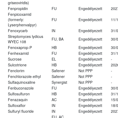
griseoviridis)
Fenpropidin
FU
Engedélyezett
202
Fenpicoxamid
(formerly:
FU
Engedélyezett
11/
Lyserphenvalpyr)
Fenoxycarb
IN
Engedélyezett
31/
Streptomyces lydicus
FU, BA
Engedélyezett
30/
WYEC 108
Fenoxaprop-P
HB
Engedélyezett
30/
Fenhexamid
FU
Engedélyezett
31/
Sucrose
EL
Engedélyezett
-
Sulcotrione
HB
Engedélyezett
202
Fenclorim
Safener
Not PPP
-
Fenchlorazole-ethyl
Safener
Not PPP
-
Sulfaquinoxaline
Synergist
Not PPP
-
Fenbuconazole
FU
Engedélyezett
30/
Sulfosulfuron
HB
Engedélyezett
31/
Fenazaquin
AC
Engedélyezett
15/
Sulfoxaflor
IN
Engedélyezett
18/
Sulfuryl fluoride
IN
Engedélyezett
202
FU, AC,