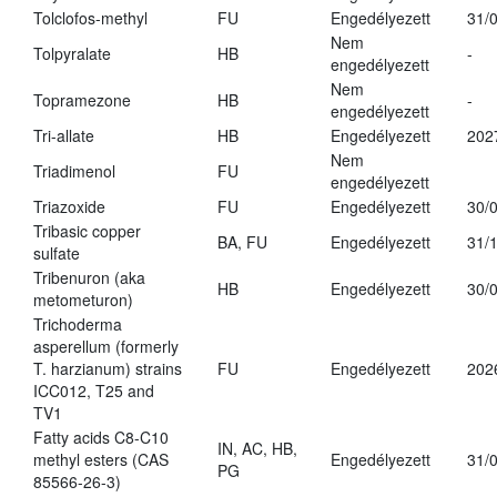
Tolclofos-methyl
FU
Engedélyezett
31/
Nem
Tolpyralate
HB
-
engedélyezett
Nem
Topramezone
HB
-
engedélyezett
Tri-allate
HB
Engedélyezett
202
Nem
Triadimenol
FU
engedélyezett
Triazoxide
FU
Engedélyezett
30/
Tribasic copper
BA, FU
Engedélyezett
31/
sulfate
Tribenuron (aka
HB
Engedélyezett
30/
metometuron)
Trichoderma
asperellum (formerly
T. harzianum) strains
FU
Engedélyezett
202
ICC012, T25 and
TV1
Fatty acids C8-C10
IN, AC, HB,
methyl esters (CAS
Engedélyezett
31/
PG
85566-26-3)