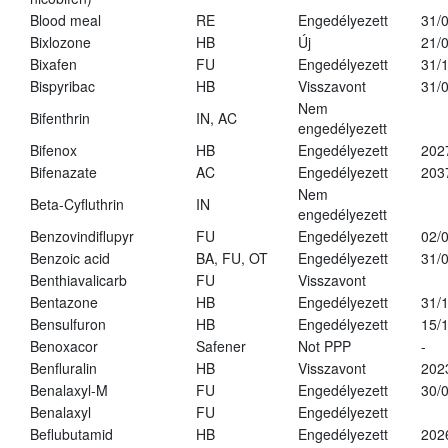
Blood meal
RE
Engedélyezett
31/
Bixlozone
HB
Új
21/
Bixafen
FU
Engedélyezett
31/
Bispyribac
HB
Visszavont
31/
Nem
Bifenthrin
IN, AC
engedélyezett
Bifenox
HB
Engedélyezett
202
Bifenazate
AC
Engedélyezett
203
Nem
Beta-Cyfluthrin
IN
engedélyezett
Benzovindiflupyr
FU
Engedélyezett
02/
Benzoic acid
BA, FU, OT
Engedélyezett
31/
Benthiavalicarb
FU
Visszavont
Bentazone
HB
Engedélyezett
31/
Bensulfuron
HB
Engedélyezett
15/
Benoxacor
Safener
Not PPP
-
Benfluralin
HB
Visszavont
202
Benalaxyl-M
FU
Engedélyezett
30/
Benalaxyl
FU
Engedélyezett
Beflubutamid
HB
Engedélyezett
202