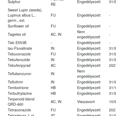
Sulphur
Engedélyezett
31/
RE
Sweet Lupin (seeds),
Lupinus albus L.,
FU
Engedélyezett
-
germ., ext.
Sunflower oil
FU
Engedélyezett
-
Nem
Tagetes oil
AC, IN
-
engedélyezett
Talc E553B
-
Engedélyezett
-
tau-Fluvalinate
IN
Engedélyezett
31/
Tebuconazole
FU
Engedélyezett
31/
Tebufenozide
IN
Engedélyezett
31/
Tebufenpyrad
AC
Engedélyezett
202
Nem
Teflubenzuron
IN
engedélyezett
Tefluthrin
IN
Engedélyezett
31/
Tembotrione
HB
Engedélyezett
31/
Terbuthylazine
HB
Engedélyezett
31/
Terpenoid blend
AC, IN
Visszavont
10/
QRD-460
Tetraconazole
FU
Engedélyezett
202
Tetradecan-1-ol
AT
Engedélyezett
31/