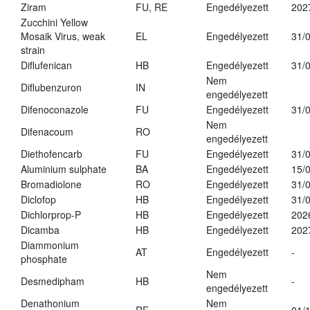
Ziram
FU, RE
Engedélyezett
202
Zucchini Yellow
Mosaik Virus, weak
EL
Engedélyezett
31/
strain
Diflufenican
HB
Engedélyezett
31/
Nem
Diflubenzuron
IN
engedélyezett
Difenoconazole
FU
Engedélyezett
31/
Nem
Difenacoum
RO
engedélyezett
Diethofencarb
FU
Engedélyezett
31/
Aluminium sulphate
BA
Engedélyezett
15/
Bromadiolone
RO
Engedélyezett
31/
Diclofop
HB
Engedélyezett
31/
Dichlorprop-P
HB
Engedélyezett
202
Dicamba
HB
Engedélyezett
202
Diammonium
AT
Engedélyezett
-
phosphate
Nem
Desmedipham
HB
-
engedélyezett
Denathonium
Nem