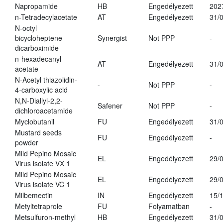
Napropamide
HB
Engedélyezett
202
n-Tetradecylacetate
AT
Engedélyezett
31/
N-octyl
bicycloheptene
Synergist
Not PPP
-
dicarboximide
n-hexadecanyl
AT
Engedélyezett
31/
acetate
N-Acetyl thiazolidin-
-
Not PPP
-
4-carboxylic acid
N,N-Diallyl-2,2-
Safener
Not PPP
-
dichloroacetamide
Myclobutanil
FU
Engedélyezett
31/
Mustard seeds
FU
Engedélyezett
-
powder
Mild Pepino Mosaic
EL
Engedélyezett
29/
Virus isolate VX 1
Mild Pepino Mosaic
EL
Engedélyezett
29/
Virus isolate VC 1
Milbemectin
IN
Engedélyezett
15/
Metyltetraprole
FU
Folyamatban
-
Metsulfuron-methyl
HB
Engedélyezett
31/