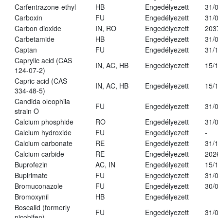
Carfentrazone-ethyl
HB
Engedélyezett
31/
Carboxin
FU
Engedélyezett
31/
Carbon dioxide
IN, RO
Engedélyezett
203
Carbetamide
HB
Engedélyezett
31/
Captan
FU
Engedélyezett
31/
Caprylic acid (CAS
IN, AC, HB
Engedélyezett
15/
124-07-2)
Capric acid (CAS
IN, AC, HB
Engedélyezett
15/
334-48-5)
Candida oleophila
FU
Engedélyezett
31/
strain O
Calcium phosphide
RO
Engedélyezett
31/
Calcium hydroxide
FU
Engedélyezett
-
Calcium carbonate
RE
Engedélyezett
31/
Calcium carbide
RE
Engedélyezett
202
Buprofezin
AC, IN
Engedélyezett
15/
Bupirimate
FU
Engedélyezett
31/
Bromuconazole
FU
Engedélyezett
30/
Bromoxynil
HB
Engedélyezett
Boscalid (formerly
FU
Engedélyezett
31/
nicobifen)