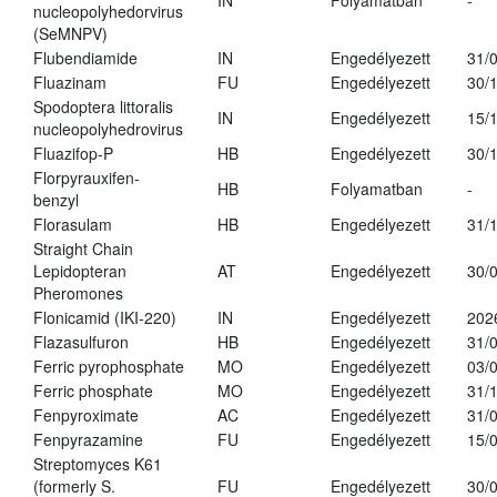
IN
Folyamatban
-
nucleopolyhedorvirus
(SeMNPV)
Flubendiamide
IN
Engedélyezett
31/
Fluazinam
FU
Engedélyezett
30/
Spodoptera littoralis
IN
Engedélyezett
15/
nucleopolyhedrovirus
Fluazifop-P
HB
Engedélyezett
30/
Florpyrauxifen-
HB
Folyamatban
-
benzyl
Florasulam
HB
Engedélyezett
31/
Straight Chain
Lepidopteran
AT
Engedélyezett
30/
Pheromones
Flonicamid (IKI-220)
IN
Engedélyezett
202
Flazasulfuron
HB
Engedélyezett
31/
Ferric pyrophosphate
MO
Engedélyezett
03/
Ferric phosphate
MO
Engedélyezett
31/
Fenpyroximate
AC
Engedélyezett
31/
Fenpyrazamine
FU
Engedélyezett
15/
Streptomyces K61
(formerly S.
FU
Engedélyezett
30/