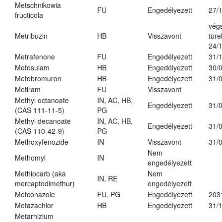
Metschnikowia
FU
Engedélyezett
27/
fructicola
vég
Metribuzin
HB
Visszavont
türe
24/
Metrafenone
FU
Engedélyezett
31/
Metosulam
HB
Engedélyezett
30/
Metobromuron
HB
Engedélyezett
31/
Metiram
FU
Visszavont
Methyl octanoate
IN, AC, HB,
Engedélyezett
31/
(CAS 111-11-5)
PG
Methyl decanoate
IN, AC, HB,
Engedélyezett
31/
(CAS 110-42-9)
PG
Methoxyfenozide
IN
Visszavont
31/
Nem
Methomyl
IN
engedélyezett
Methiocarb (aka
Nem
IN, RE
mercaptodimethur)
engedélyezett
Metconazole
FU, PG
Engedélyezett
203
Metazachlor
HB
Engedélyezett
31/
Metarhizium