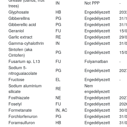
Grease (bands, fruit
IN
Not PPP
-
trees)
Glyphosate
HB
Engedélyezett
203
Gibberellins
PG
Engedélyezett
31/
Gibberellic acid
PG
Engedélyezett
31/
Geraniol
FU
Engedélyezett
15/
Garlic extract
RE
Engedélyezett
29/
Gamma-cyhalothrin
IN
Engedélyezett
31/
Sintofen (aka
PG
Engedélyezett
15/
Cintofen)
Fusarium sp. L13
FU
Folyamatban
-
Sodium 5-
PG
Engedélyezett
202
nitroguaiacolate
Fructose
EL
Engedélyezett
-
Sodium aluminium
Nem
RE
silicate
engedélyezett
Fosthiazate
NE
Engedélyezett
202
Fosetyl
FU
Engedélyezett
202
Formetanate
IN, AC
Engedélyezett
30/
Forchlorfenuron
PG
Engedélyezett
31/
Foramsulfuron
HB
Engedélyezett
31/