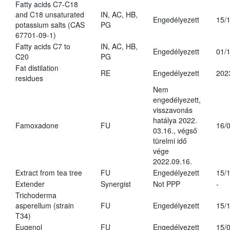
Fatty acids C7-C18
and C18 unsaturated
IN, AC, HB,
Engedélyezett
15/
potassium salts (CAS
PG
67701-09-1)
Fatty acids C7 to
IN, AC, HB,
Engedélyezett
01/
C20
PG
Fat distilation
RE
Engedélyezett
202
residues
Nem
engedélyezett,
visszavonás
hatálya 2022.
Famoxadone
FU
16/
03.16., végső
türelmi idő
vége
2022.09.16.
Extract from tea tree
FU
Engedélyezett
15/
Extender
Synergist
Not PPP
-
Trichoderma
asperellum (strain
FU
Engedélyezett
15/
T34)
Eugenol
FU
Engedélyezett
15/