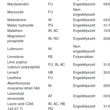
Mandestrobin
FU
Engedélyezett
09/
Nem
Mancozeb
FU
engedélyezett
Maltodextrin
IN
Engedélyezett
03/
Maleic hydrazide
PG
Engedélyezett
31/
Malathion
IN, AC
Engedélyezett
15/
Magnesium
IN, RO
Engedélyezett
202
phosphide
Nem
Lufenuron
IN
engedélyezett
Limestone
RE
Folyamatban
Lime sulphur
FU, IN, AC
Engedélyezett
31/
(calcium polysulphid)
Lenacil
HB
Engedélyezett
30/
Lecithins
FU
Engedélyezett
-
Akanthomyces
IN
Engedélyezett
29/
muscarius strain Ve6
Lavandulyl
AT
Engedélyezett
03/
senecioate
Lauric acid (CAS
IN, AC, HB,
Engedélyezett
31/
143-07-7)
PG