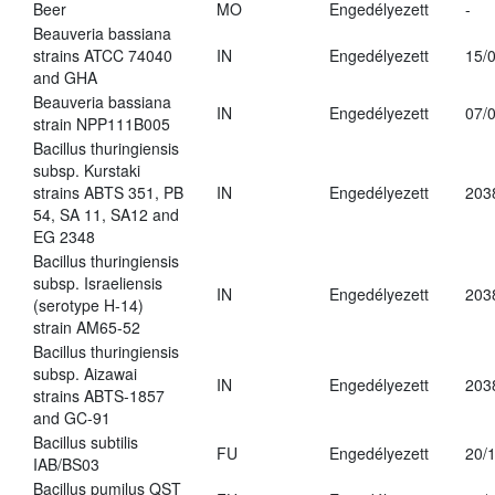
Beer
MO
Engedélyezett
-
Beauveria bassiana
strains ATCC 74040
IN
Engedélyezett
15/
and GHA
Beauveria bassiana
IN
Engedélyezett
07/
strain NPP111B005
Bacillus thuringiensis
subsp. Kurstaki
strains ABTS 351, PB
IN
Engedélyezett
203
54, SA 11, SA12 and
EG 2348
Bacillus thuringiensis
subsp. Israeliensis
IN
Engedélyezett
203
(serotype H-14)
strain AM65-52
Bacillus thuringiensis
subsp. Aizawai
IN
Engedélyezett
203
strains ABTS-1857
and GC-91
Bacillus subtilis
FU
Engedélyezett
20/
IAB/BS03
Bacillus pumilus QST