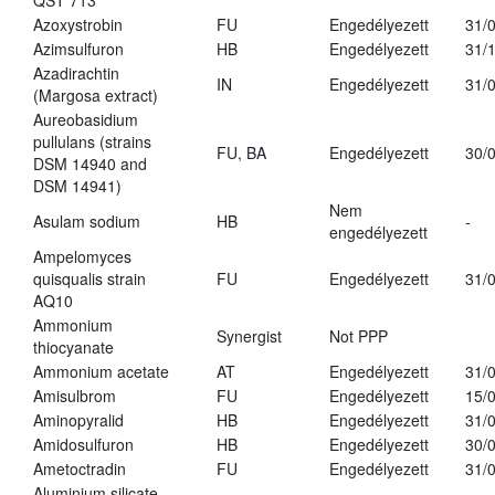
QST 713
Azoxystrobin
FU
Engedélyezett
31/
Azimsulfuron
HB
Engedélyezett
31/
Azadirachtin
IN
Engedélyezett
31/
(Margosa extract)
Aureobasidium
pullulans (strains
FU, BA
Engedélyezett
30/
DSM 14940 and
DSM 14941)
Nem
Asulam sodium
HB
-
engedélyezett
Ampelomyces
quisqualis strain
FU
Engedélyezett
31/
AQ10
Ammonium
Synergist
Not PPP
thiocyanate
Ammonium acetate
AT
Engedélyezett
31/
Amisulbrom
FU
Engedélyezett
15/
Aminopyralid
HB
Engedélyezett
31/
Amidosulfuron
HB
Engedélyezett
30/
Ametoctradin
FU
Engedélyezett
31/
Aluminium silicate