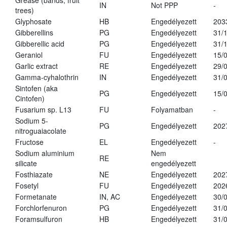
Grease (bands, fruit
IN
Not PPP
-
trees)
Glyphosate
HB
Engedélyezett
203
Gibberellins
PG
Engedélyezett
31/
Gibberellic acid
PG
Engedélyezett
31/
Geraniol
FU
Engedélyezett
15/
Garlic extract
RE
Engedélyezett
29/
Gamma-cyhalothrin
IN
Engedélyezett
31/
Sintofen (aka
PG
Engedélyezett
15/
Cintofen)
Fusarium sp. L13
FU
Folyamatban
-
Sodium 5-
PG
Engedélyezett
202
nitroguaiacolate
Fructose
EL
Engedélyezett
-
Sodium aluminium
Nem
RE
silicate
engedélyezett
Fosthiazate
NE
Engedélyezett
202
Fosetyl
FU
Engedélyezett
202
Formetanate
IN, AC
Engedélyezett
30/
Forchlorfenuron
PG
Engedélyezett
31/
Foramsulfuron
HB
Engedélyezett
31/