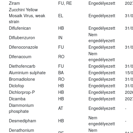
Ziram
FU, RE
Engedélyezett
202
Zucchini Yellow
Mosaik Virus, weak
EL
Engedélyezett
31/
strain
Diflufenican
HB
Engedélyezett
31/
Nem
Diflubenzuron
IN
engedélyezett
Difenoconazole
FU
Engedélyezett
31/
Nem
Difenacoum
RO
engedélyezett
Diethofencarb
FU
Engedélyezett
31/
Aluminium sulphate
BA
Engedélyezett
15/
Bromadiolone
RO
Engedélyezett
31/
Diclofop
HB
Engedélyezett
31/
Dichlorprop-P
HB
Engedélyezett
202
Dicamba
HB
Engedélyezett
202
Diammonium
AT
Engedélyezett
-
phosphate
Nem
Desmedipham
HB
-
engedélyezett
Denathonium
Nem