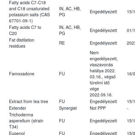
Fatty acids C7-C18
and C18 unsaturated
IN, AC, HB,
Engedélyezett
15/
potassium salts (CAS
PG
67701-09-1)
Fatty acids C7 to
IN, AC, HB,
Engedélyezett
01/
C20
PG
Fat distilation
RE
Engedélyezett
202
residues
Nem
engedélyezett,
visszavonás
hatálya 2022.
Famoxadone
FU
16/
03.16., végső
türelmi idő
vége
2022.09.16.
Extract from tea tree
FU
Engedélyezett
15/
Extender
Synergist
Not PPP
-
Trichoderma
asperellum (strain
FU
Engedélyezett
15/
T34)
Eugenol
FU
Engedélyezett
15/