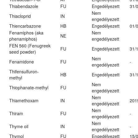
Thiabendazole
FU
Engedélyezett
31/
Nem
Thiacloprid
IN
engedélyezett
Thiencarbazone
HB
Engedélyezett
01/
Fenamiphos (aka
Nem
NE
phenamiphos)
engedélyezett
FEN 560 (Fenugreek
FU
Engedélyezett
31/
seed powder)
Nem
Fenamidone
FU
-
engedélyezett
Thifensulfuron-
HB
Engedélyezett
31/
methyl
Nem
Thiophanate-methyl
FU
engedélyezett
Nem
Thiamethoxam
IN
201
engedélyezett
Nem
Thiram
FU
-
engedélyezett
Nem
Thyme oil
IN
-
engedélyezett
Thymol
FU
Engedélyezett
15/