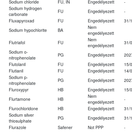
Sodium chloride
FU, IN
Engedélyezett
-
Sodium hydrogen
FU
Engedélyezett
-
carbonate
Fluxapyroxad
FU
Engedélyezett
31/
Nem
Sodium hypochlorite
BA
engedélyezett
Nem
Flutriafol
FU
31/
engedélyezett
Sodium o-
PG
Engedélyezett
202
nitrophenolate
Flutolanil
FU
Engedélyezett
15/
Flutianil
FU
Engedélyezett
14/
Sodium p-
PG
Engedélyezett
202
nitrophenolate
Fluroxypyr
HB
Engedélyezett
15/
Nem
Flurtamone
HB
-
engedélyezett
Flurochloridone
HB
Engedélyezett
31/
Sodium silver
PG
Engedélyezett
31/
thiosulphate
Flurazole
Safener
Not PPP
-