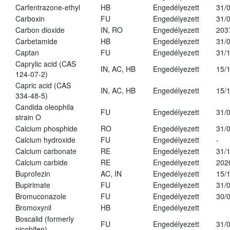
Carfentrazone-ethyl
HB
Engedélyezett
31/
Carboxin
FU
Engedélyezett
31/
Carbon dioxide
IN, RO
Engedélyezett
203
Carbetamide
HB
Engedélyezett
31/
Captan
FU
Engedélyezett
31/
Caprylic acid (CAS
IN, AC, HB
Engedélyezett
15/
124-07-2)
Capric acid (CAS
IN, AC, HB
Engedélyezett
15/
334-48-5)
Candida oleophila
FU
Engedélyezett
31/
strain O
Calcium phosphide
RO
Engedélyezett
31/
Calcium hydroxide
FU
Engedélyezett
-
Calcium carbonate
RE
Engedélyezett
31/
Calcium carbide
RE
Engedélyezett
202
Buprofezin
AC, IN
Engedélyezett
15/
Bupirimate
FU
Engedélyezett
31/
Bromuconazole
FU
Engedélyezett
30/
Bromoxynil
HB
Engedélyezett
Boscalid (formerly
FU
Engedélyezett
31/
nicobifen)