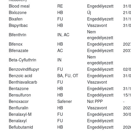
Blood meal
RE
Engedélyezett
31/
Bixlozone
HB
Új
21/
Bixafen
FU
Engedélyezett
31/
Bispyribac
HB
Visszavont
31/
Nem
Bifenthrin
IN, AC
engedélyezett
Bifenox
HB
Engedélyezett
202
Bifenazate
AC
Engedélyezett
203
Nem
Beta-Cyfluthrin
IN
engedélyezett
Benzovindiflupyr
FU
Engedélyezett
02/
Benzoic acid
BA, FU, OT
Engedélyezett
31/
Benthiavalicarb
FU
Visszavont
Bentazone
HB
Engedélyezett
31/
Bensulfuron
HB
Engedélyezett
15/
Benoxacor
Safener
Not PPP
-
Benfluralin
HB
Visszavont
202
Benalaxyl-M
FU
Engedélyezett
30/
Benalaxyl
FU
Engedélyezett
Beflubutamid
HB
Engedélyezett
202