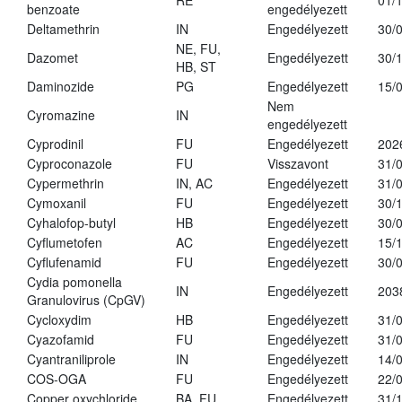
RE
01/
benzoate
engedélyezett
Deltamethrin
IN
Engedélyezett
30/
NE, FU,
Dazomet
Engedélyezett
30/
HB, ST
Daminozide
PG
Engedélyezett
15/
Nem
Cyromazine
IN
engedélyezett
Cyprodinil
FU
Engedélyezett
202
Cyproconazole
FU
Visszavont
31/
Cypermethrin
IN, AC
Engedélyezett
31/
Cymoxanil
FU
Engedélyezett
30/
Cyhalofop-butyl
HB
Engedélyezett
30/
Cyflumetofen
AC
Engedélyezett
15/
Cyflufenamid
FU
Engedélyezett
30/
Cydia pomonella
IN
Engedélyezett
203
Granulovirus (CpGV)
Cycloxydim
HB
Engedélyezett
31/
Cyazofamid
FU
Engedélyezett
31/
Cyantraniliprole
IN
Engedélyezett
14/
COS-OGA
FU
Engedélyezett
22/
Copper oxychloride
BA, FU
Engedélyezett
31/