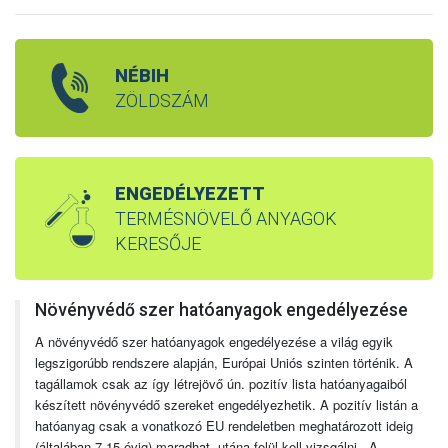
NÉBIH
ZÖLDSZÁM
ENGEDÉLYEZETT
TERMÉSNÖVELŐ ANYAGOK
KERESŐJE
Növényvédő szer hatóanyagok engedélyezése
A növényvédő szer hatóanyagok engedélyezése a világ egyik
legszigorúbb rendszere alapján, Európai Uniós szinten történik. A
tagállamok csak az így létrejövő ún. pozitív lista hatóanyagaiból
készített növényvédő szereket engedélyezhetik. A pozitív listán a
hatóanyag csak a vonatkozó EU rendeletben meghatározott ideig
(általában 7-15 évig) maradhat, utána felül kell vizsgálni. A