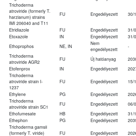
Trichoderma
atroviride (formerly T.
FU
Engedélyezett
30/
harzianum) strains
IMI 206040 and T11
Etridiazole
FU
Engedélyezett
31/
Etoxazole
IN
Engedélyezett
31/
Nem
Ethoprophos
NE, IN
-
engedélyezett
Trichoderma
FU
Új hatóanyag
203
atroviride AGR2
Etofenprox
IN
Engedélyezett
202
Trichoderma
atroviride strain I-
FU
Engedélyezett
15/
1237
Ethylene
PG
Engedélyezett
202
Trichoderma
FU
Engedélyezett
06/
atroviride strain SC1
Ethofumesate
HB
Engedélyezett
31/
Ethephon
PG
Engedélyezett
203
Trichoderma gamsii
(formerly T. viride)
FU
Engedélyezett
202