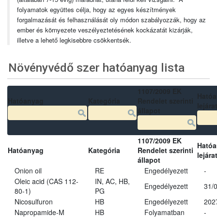
folyamatok együttes célja, hogy az egyes készítmények
forgalmazását és felhasználását oly módon szabályozzák, hogy az
ember és környezete veszélyeztetésének kockázatát kizárják,
illetve a lehető legkisebbre csökkentsék.
Növényvédő szer hatóanyag lista
1107/2009 EK
Ható
Hatóanyag
Kategória
Rendelet szerinti
lejára
állapot
1107/2009 EK
Ható
Hatóanyag
Kategória
Rendelet szerinti
lejára
állapot
Onion oil
RE
Engedélyezett
-
Oleic acid (CAS 112-
IN, AC, HB,
Engedélyezett
31/
80-1)
PG
Nicosulfuron
HB
Engedélyezett
202
Napropamide-M
HB
Folyamatban
-