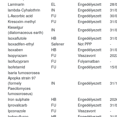
Laminarin
EL
Engedélyezett
28/
lambda-Cyhalothrin
IN
Engedélyezett
31/
L-Ascorbic acid
FU
Engedélyezett
30/
Kresoxim-methyl
FU
Engedélyezett
31/
Kieselgur
IN
Engedélyezett
31/
(diatomaceous earth)
Isoxaflutole
HB
Engedélyezett
31/
Isoxadifen-ethyl
Safener
Not PPP
-
Isoxaben
HB
Engedélyezett
31/
Isopyrazam
FU
Visszavont
202
Isoflucypram
FU
Folyamatban
-
Isofetamid
FU
Engedélyezett
15/
Isaria fumosorosea
Apopka strain 97
(formely
IN
Engedélyezett
31/
Paecilomyces
fumosoroseus)
Iron sulphate
HB
Engedélyezett
202
Iprovalicarb
FU
Engedélyezett
31/
Ipconazole
FU
Visszavont
-
Iodosulfuron
HB
Engedélyezett
31/