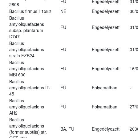
FU
Engedélyezett
31/
2808
Bacillus firmus I-1582
NE
Engedélyezett
30/
Bacillus
amyloliquefaciens
FU
Engedélyezett
31/
subsp. plantarum
D747
Bacillus
amyloliquefaciens
FU
Engedélyezett
01/
strain FZB24
Bacillus
amyloliquefaciens
FU
Engedélyezett
16/
MBI 600
Bacillus
amyloliquefaciens IT-
FU
Folyamatban
-
45
Bacillus
amyloliquefaciens
FU
Folyamatban
27/
AH2
Bacillus
amyloliquefaciens
BA, FU
Engedélyezett
203
(former subtilis) str.