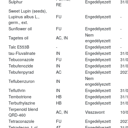
Sulphur
Engedélyezett
31/
RE
Sweet Lupin (seeds),
Lupinus albus L.,
FU
Engedélyezett
-
germ., ext.
Sunflower oil
FU
Engedélyezett
-
Nem
Tagetes oil
AC, IN
-
engedélyezett
Talc E553B
-
Engedélyezett
-
tau-Fluvalinate
IN
Engedélyezett
31/
Tebuconazole
FU
Engedélyezett
31/
Tebufenozide
IN
Engedélyezett
31/
Tebufenpyrad
AC
Engedélyezett
202
Nem
Teflubenzuron
IN
engedélyezett
Tefluthrin
IN
Engedélyezett
31/
Tembotrione
HB
Engedélyezett
31/
Terbuthylazine
HB
Engedélyezett
31/
Terpenoid blend
AC, IN
Visszavont
10/
QRD-460
Tetraconazole
FU
Engedélyezett
202
Tetradecan-1-ol
AT
Engedélyezett
31/