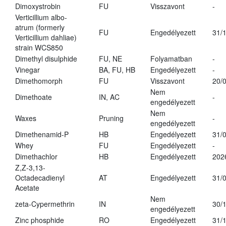
Dimoxystrobin
FU
Visszavont
-
Verticillium albo-
atrum (formerly
FU
Engedélyezett
31/
Verticillium dahliae)
strain WCS850
Dimethyl disulphide
FU, NE
Folyamatban
-
Vinegar
BA, FU, HB
Engedélyezett
-
Dimethomorph
FU
Visszavont
20/
Nem
Dimethoate
IN, AC
-
engedélyezett
Nem
Waxes
Pruning
-
engedélyezett
Dimethenamid-P
HB
Engedélyezett
31/
Whey
FU
Engedélyezett
-
Dimethachlor
HB
Engedélyezett
202
Z,Z-3,13-
Octadecadienyl
AT
Engedélyezett
31/
Acetate
Nem
zeta-Cypermethrin
IN
30/
engedélyezett
Zinc phosphide
RO
Engedélyezett
31/