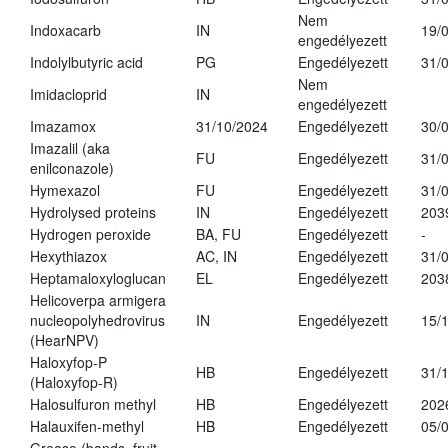
Nem
Indoxacarb
IN
19/
engedélyezett
Indolylbutyric acid
PG
Engedélyezett
31/
Nem
Imidacloprid
IN
engedélyezett
Imazamox
31/10/2024
Engedélyezett
30/
Imazalil (aka
FU
Engedélyezett
31/
enilconazole)
Hymexazol
FU
Engedélyezett
31/
Hydrolysed proteins
IN
Engedélyezett
203
Hydrogen peroxide
BA, FU
Engedélyezett
-
Hexythiazox
AC, IN
Engedélyezett
31/
Heptamaloxyloglucan
EL
Engedélyezett
203
Helicoverpa armigera
nucleopolyhedrovirus
IN
Engedélyezett
15/
(HearNPV)
Haloxyfop-P
HB
Engedélyezett
31/
(Haloxyfop-R)
Halosulfuron methyl
HB
Engedélyezett
202
Halauxifen-methyl
HB
Engedélyezett
05/