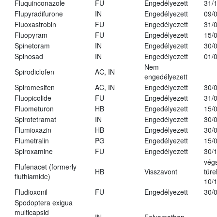
Fluquinconazole
FU
Engedélyezett
31/
Flupyradifurone
IN
Engedélyezett
09/
Fluoxastrobin
FU
Engedélyezett
31/
Fluopyram
FU
Engedélyezett
15/
Spinetoram
IN
Engedélyezett
30/
Spinosad
IN
Engedélyezett
01/
Nem
Spirodiclofen
AC, IN
engedélyezett
Spiromesifen
AC, IN
Engedélyezett
30/
Fluopicolide
FU
Engedélyezett
31/
Fluometuron
HB
Engedélyezett
15/
Spirotetramat
IN
Engedélyezett
30/
Flumioxazin
HB
Engedélyezett
30/
Flumetralin
PG
Engedélyezett
15/
Spiroxamine
FU
Engedélyezett
30/
vég
Flufenacet (formerly
HB
Visszavont
türe
fluthiamide)
10/
Fludioxonil
FU
Engedélyezett
30/
Spodoptera exigua
multicapsid