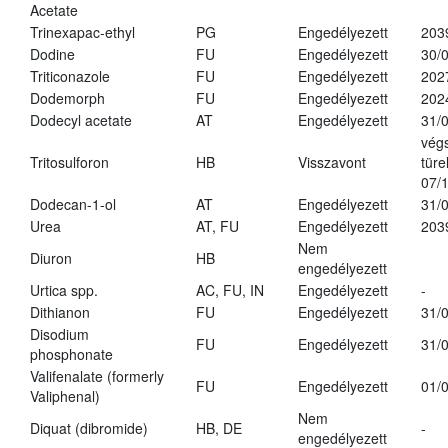
Acetate
Trinexapac-ethyl
PG
Engedélyezett
203
Dodine
FU
Engedélyezett
30/
Triticonazole
FU
Engedélyezett
202
Dodemorph
FU
Engedélyezett
202
Dodecyl acetate
AT
Engedélyezett
31/
vég
Tritosulforon
HB
Visszavont
türe
07/
Dodecan-1-ol
AT
Engedélyezett
31/
Urea
AT, FU
Engedélyezett
203
Nem
Diuron
HB
engedélyezett
Urtica spp.
AC, FU, IN
Engedélyezett
-
Dithianon
FU
Engedélyezett
31/
Disodium
FU
Engedélyezett
31/
phosphonate
Valifenalate (formerly
FU
Engedélyezett
01/
Valiphenal)
Nem
Diquat (dibromide)
HB, DE
-
engedélyezett