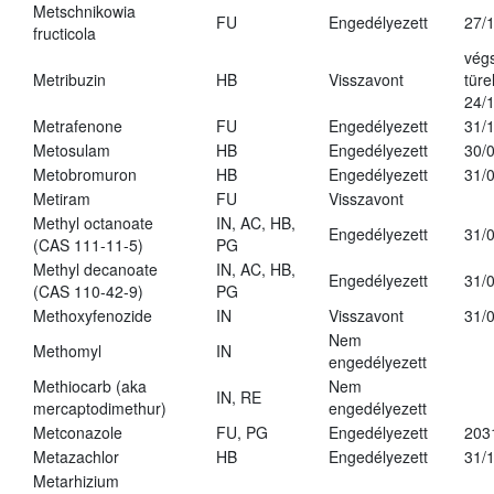
Metschnikowia
FU
Engedélyezett
27/
fructicola
vég
Metribuzin
HB
Visszavont
türe
24/
Metrafenone
FU
Engedélyezett
31/
Metosulam
HB
Engedélyezett
30/
Metobromuron
HB
Engedélyezett
31/
Metiram
FU
Visszavont
Methyl octanoate
IN, AC, HB,
Engedélyezett
31/
(CAS 111-11-5)
PG
Methyl decanoate
IN, AC, HB,
Engedélyezett
31/
(CAS 110-42-9)
PG
Methoxyfenozide
IN
Visszavont
31/
Nem
Methomyl
IN
engedélyezett
Methiocarb (aka
Nem
IN, RE
mercaptodimethur)
engedélyezett
Metconazole
FU, PG
Engedélyezett
203
Metazachlor
HB
Engedélyezett
31/
Metarhizium