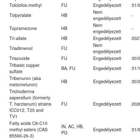
Tolclofos-methyl
FU
Engedélyezett
31/
Nem
Tolpyralate
HB
-
engedélyezett
Nem
Topramezone
HB
-
engedélyezett
Tri-allate
HB
Engedélyezett
202
Nem
Triadimenol
FU
engedélyezett
Triazoxide
FU
Engedélyezett
30/
Tribasic copper
BA, FU
Engedélyezett
31/
sulfate
Tribenuron (aka
HB
Engedélyezett
30/
metometuron)
Trichoderma
asperellum (formerly
T. harzianum) strains
FU
Engedélyezett
202
ICC012, T25 and
TV1
Fatty acids C8-C10
IN, AC, HB,
methyl esters (CAS
Engedélyezett
31/
PG
85566-26-3)