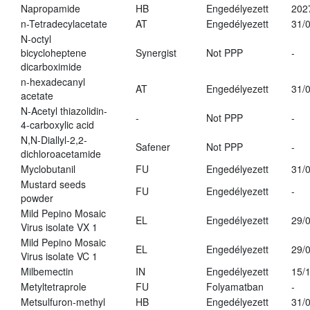
Napropamide
HB
Engedélyezett
202
n-Tetradecylacetate
AT
Engedélyezett
31/
N-octyl
bicycloheptene
Synergist
Not PPP
-
dicarboximide
n-hexadecanyl
AT
Engedélyezett
31/
acetate
N-Acetyl thiazolidin-
-
Not PPP
-
4-carboxylic acid
N,N-Diallyl-2,2-
Safener
Not PPP
-
dichloroacetamide
Myclobutanil
FU
Engedélyezett
31/
Mustard seeds
FU
Engedélyezett
-
powder
Mild Pepino Mosaic
EL
Engedélyezett
29/
Virus isolate VX 1
Mild Pepino Mosaic
EL
Engedélyezett
29/
Virus isolate VC 1
Milbemectin
IN
Engedélyezett
15/
Metyltetraprole
FU
Folyamatban
-
Metsulfuron-methyl
HB
Engedélyezett
31/