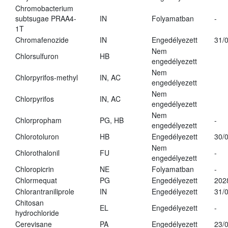
Chromobacterium
subtsugae PRAA4-
IN
Folyamatban
-
1T
Chromafenozide
IN
Engedélyezett
31/
Nem
Chlorsulfuron
HB
engedélyezett
Nem
Chlorpyrifos-methyl
IN, AC
engedélyezett
Nem
Chlorpyrifos
IN, AC
engedélyezett
Nem
Chlorpropham
PG, HB
-
engedélyezett
Chlorotoluron
HB
Engedélyezett
30/
Nem
Chlorothalonil
FU
-
engedélyezett
Chloropicrin
NE
Folyamatban
-
Chlormequat
PG
Engedélyezett
202
Chlorantraniliprole
IN
Engedélyezett
31/
Chitosan
EL
Engedélyezett
-
hydrochloride
Cerevisane
PA
Engedélyezett
23/