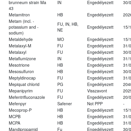
brunneum strain Ma
IN
Engedélyezett
30/
43
Metamitron
HB
Engedélyezett
202
Metam (incl. -
FU, IN, HB,
potassium and -
Engedélyezett
15/
NE
sodium)
Metaldehyde
MO
Engedélyezett
15/
Metalaxyl-M
FU
Engedélyezett
31/
Metalaxyl
FU
Engedélyezett
30/
Metaflumizone
IN
Engedélyezett
31/
Mesotrione
HB
Engedélyezett
31/
Mesosulfuron
HB
Engedélyezett
30/
Meptyldinocap
FU
Engedélyezett
31/
Mepiquat chlorid
PG
Engedélyezett
204
Mepanipyrim
FU
Visszavont
202
Mefentrifluconazole
FU
Engedélyezett
20/
Mefenpyr
Safener
Not PPP
-
Mecoprop-P
HB
Engedélyezett
15/
MCPB
HB
Engedélyezett
31/
MCPA
HB
Engedélyezett
31/
Mandipropamid
Fu
Engedélyezett
30/