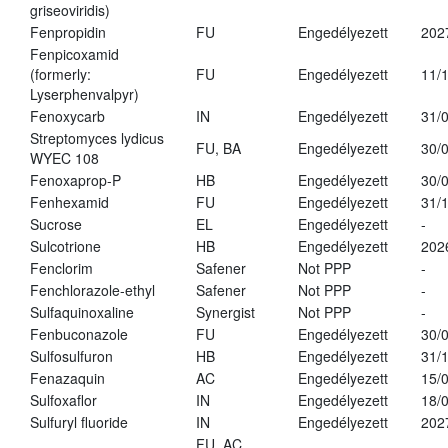
griseoviridis)
Fenpropidin
FU
Engedélyezett
202
Fenpicoxamid
(formerly:
FU
Engedélyezett
11/
Lyserphenvalpyr)
Fenoxycarb
IN
Engedélyezett
31/
Streptomyces lydicus
FU, BA
Engedélyezett
30/
WYEC 108
Fenoxaprop-P
HB
Engedélyezett
30/
Fenhexamid
FU
Engedélyezett
31/
Sucrose
EL
Engedélyezett
-
Sulcotrione
HB
Engedélyezett
202
Fenclorim
Safener
Not PPP
-
Fenchlorazole-ethyl
Safener
Not PPP
-
Sulfaquinoxaline
Synergist
Not PPP
-
Fenbuconazole
FU
Engedélyezett
30/
Sulfosulfuron
HB
Engedélyezett
31/
Fenazaquin
AC
Engedélyezett
15/
Sulfoxaflor
IN
Engedélyezett
18/
Sulfuryl fluoride
IN
Engedélyezett
202
FU, AC,