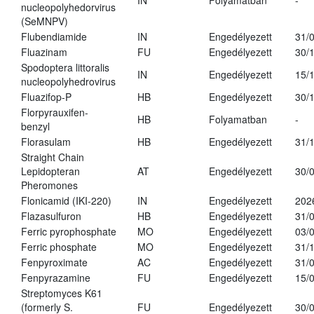
IN
Folyamatban
-
nucleopolyhedorvirus
(SeMNPV)
Flubendiamide
IN
Engedélyezett
31/
Fluazinam
FU
Engedélyezett
30/
Spodoptera littoralis
IN
Engedélyezett
15/
nucleopolyhedrovirus
Fluazifop-P
HB
Engedélyezett
30/
Florpyrauxifen-
HB
Folyamatban
-
benzyl
Florasulam
HB
Engedélyezett
31/
Straight Chain
Lepidopteran
AT
Engedélyezett
30/
Pheromones
Flonicamid (IKI-220)
IN
Engedélyezett
202
Flazasulfuron
HB
Engedélyezett
31/
Ferric pyrophosphate
MO
Engedélyezett
03/
Ferric phosphate
MO
Engedélyezett
31/
Fenpyroximate
AC
Engedélyezett
31/
Fenpyrazamine
FU
Engedélyezett
15/
Streptomyces K61
(formerly S.
FU
Engedélyezett
30/