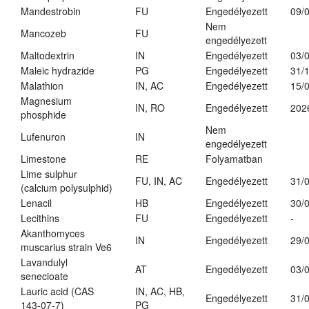
Mandestrobin
FU
Engedélyezett
09/
Nem
Mancozeb
FU
engedélyezett
Maltodextrin
IN
Engedélyezett
03/
Maleic hydrazide
PG
Engedélyezett
31/
Malathion
IN, AC
Engedélyezett
15/
Magnesium
IN, RO
Engedélyezett
202
phosphide
Nem
Lufenuron
IN
engedélyezett
Limestone
RE
Folyamatban
Lime sulphur
FU, IN, AC
Engedélyezett
31/
(calcium polysulphid)
Lenacil
HB
Engedélyezett
30/
Lecithins
FU
Engedélyezett
-
Akanthomyces
IN
Engedélyezett
29/
muscarius strain Ve6
Lavandulyl
AT
Engedélyezett
03/
senecioate
Lauric acid (CAS
IN, AC, HB,
Engedélyezett
31/
143-07-7)
PG