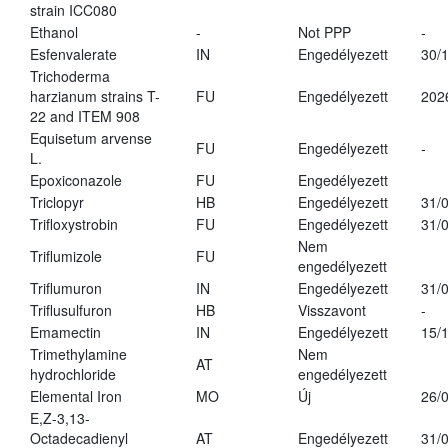
strain ICC080
Ethanol
-
Not PPP
-
Esfenvalerate
IN
Engedélyezett
30/
Trichoderma
harzianum strains T-
FU
Engedélyezett
202
22 and ITEM 908
Equisetum arvense
FU
Engedélyezett
-
L.
Epoxiconazole
FU
Engedélyezett
Triclopyr
HB
Engedélyezett
31/
Trifloxystrobin
FU
Engedélyezett
31/
Nem
Triflumizole
FU
engedélyezett
Triflumuron
IN
Engedélyezett
31/
Triflusulfuron
HB
Visszavont
-
Emamectin
IN
Engedélyezett
15/
Trimethylamine
Nem
AT
hydrochloride
engedélyezett
Elemental Iron
MO
Új
26/
E,Z-3,13-
Octadecadienyl
AT
Engedélyezett
31/