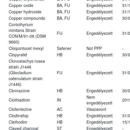
Copper oxide
BA, FU
Engedélyezett
31/
Copper hydroxide
BA, FU
Engedélyezett
31/
Copper compounds
BA, FU
Engedélyezett
30/
Coniothyrium
minitans Strain
FU
Engedélyezett
31/
CON/M/91-08 (DSM
9660)
Cloquintocet mexyl
Safener
Not PPP
-
Clopyralid
HB
Engedélyezett
30/
Clonostachys rosea
strain J1446
(Gliocladium
FU
Engedélyezett
31/
catenulatum strain
J1446)
Clomazone
HB
Engedélyezett
30/
Nem
Clothiadinin
IN
201
engedélyezett
Clofentezine
AC
Visszavont
Clodinafop
HB
Engedélyezett
31/
Clethodim
HB
Engedélyezett
15/
Clayed charcoal
ST
Engedélyezett
-