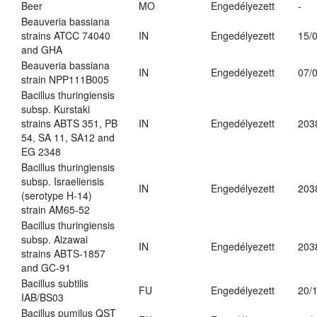
Beer
MO
Engedélyezett
-
Beauveria bassiana
strains ATCC 74040
IN
Engedélyezett
15/
and GHA
Beauveria bassiana
IN
Engedélyezett
07/
strain NPP111B005
Bacillus thuringiensis
subsp. Kurstaki
strains ABTS 351, PB
IN
Engedélyezett
203
54, SA 11, SA12 and
EG 2348
Bacillus thuringiensis
subsp. Israeliensis
IN
Engedélyezett
203
(serotype H-14)
strain AM65-52
Bacillus thuringiensis
subsp. Aizawai
IN
Engedélyezett
203
strains ABTS-1857
and GC-91
Bacillus subtilis
FU
Engedélyezett
20/
IAB/BS03
Bacillus pumilus QST