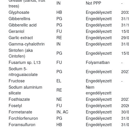
Grease (bands, fruit
IN
Not PPP
-
trees)
Glyphosate
HB
Engedélyezett
203
Gibberellins
PG
Engedélyezett
31/
Gibberellic acid
PG
Engedélyezett
31/
Geraniol
FU
Engedélyezett
15/
Garlic extract
RE
Engedélyezett
29/
Gamma-cyhalothrin
IN
Engedélyezett
31/
Sintofen (aka
PG
Engedélyezett
15/
Cintofen)
Fusarium sp. L13
FU
Folyamatban
-
Sodium 5-
PG
Engedélyezett
202
nitroguaiacolate
Fructose
EL
Engedélyezett
-
Sodium aluminium
Nem
RE
silicate
engedélyezett
Fosthiazate
NE
Engedélyezett
202
Fosetyl
FU
Engedélyezett
202
Formetanate
IN, AC
Engedélyezett
30/
Forchlorfenuron
PG
Engedélyezett
31/
Foramsulfuron
HB
Engedélyezett
31/