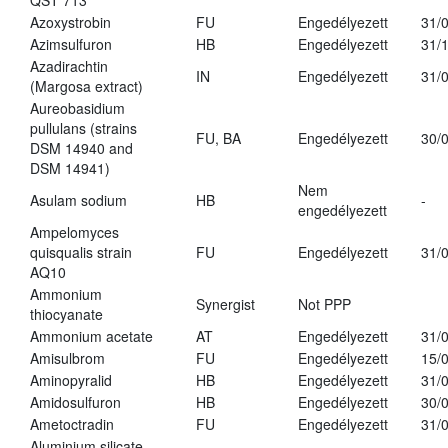
QST 713
Azoxystrobin
FU
Engedélyezett
31/
Azimsulfuron
HB
Engedélyezett
31/
Azadirachtin
IN
Engedélyezett
31/
(Margosa extract)
Aureobasidium
pullulans (strains
FU, BA
Engedélyezett
30/
DSM 14940 and
DSM 14941)
Nem
Asulam sodium
HB
-
engedélyezett
Ampelomyces
quisqualis strain
FU
Engedélyezett
31/
AQ10
Ammonium
Synergist
Not PPP
thiocyanate
Ammonium acetate
AT
Engedélyezett
31/
Amisulbrom
FU
Engedélyezett
15/
Aminopyralid
HB
Engedélyezett
31/
Amidosulfuron
HB
Engedélyezett
30/
Ametoctradin
FU
Engedélyezett
31/
Aluminium silicate