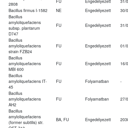
FU
Engedélyezett
31/
2808
Bacillus firmus I-1582
NE
Engedélyezett
30/
Bacillus
amyloliquefaciens
FU
Engedélyezett
31/
subsp. plantarum
D747
Bacillus
amyloliquefaciens
FU
Engedélyezett
01/
strain FZB24
Bacillus
amyloliquefaciens
FU
Engedélyezett
16/
MBI 600
Bacillus
amyloliquefaciens IT-
FU
Folyamatban
-
45
Bacillus
amyloliquefaciens
FU
Folyamatban
27/
AH2
Bacillus
amyloliquefaciens
BA, FU
Engedélyezett
203
(former subtilis) str.