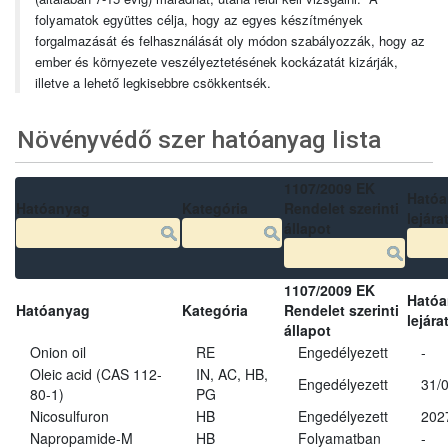
folyamatok együttes célja, hogy az egyes készítmények
forgalmazását és felhasználását oly módon szabályozzák, hogy az
ember és környezete veszélyeztetésének kockázatát kizárják,
illetve a lehető legkisebbre csökkentsék.
Növényvédő szer hatóanyag lista
1107/2009 EK
Ható
Hatóanyag
Kategória
Rendelet szerinti
lejára
állapot
1107/2009 EK
Ható
Hatóanyag
Kategória
Rendelet szerinti
lejára
állapot
Onion oil
RE
Engedélyezett
-
Oleic acid (CAS 112-
IN, AC, HB,
Engedélyezett
31/
80-1)
PG
Nicosulfuron
HB
Engedélyezett
202
Napropamide-M
HB
Folyamatban
-