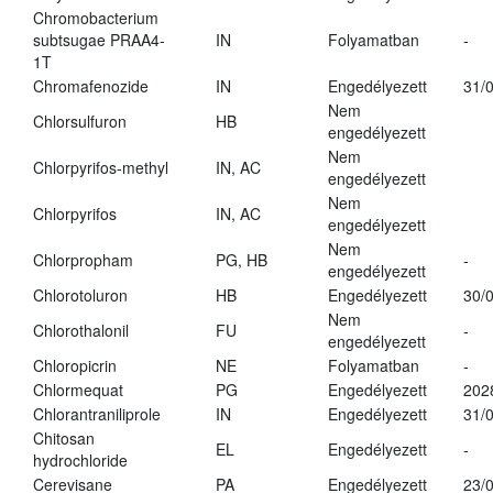
Chromobacterium
subtsugae PRAA4-
IN
Folyamatban
-
1T
Chromafenozide
IN
Engedélyezett
31/
Nem
Chlorsulfuron
HB
engedélyezett
Nem
Chlorpyrifos-methyl
IN, AC
engedélyezett
Nem
Chlorpyrifos
IN, AC
engedélyezett
Nem
Chlorpropham
PG, HB
-
engedélyezett
Chlorotoluron
HB
Engedélyezett
30/
Nem
Chlorothalonil
FU
-
engedélyezett
Chloropicrin
NE
Folyamatban
-
Chlormequat
PG
Engedélyezett
202
Chlorantraniliprole
IN
Engedélyezett
31/
Chitosan
EL
Engedélyezett
-
hydrochloride
Cerevisane
PA
Engedélyezett
23/