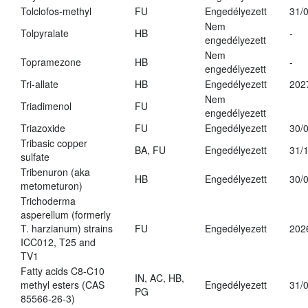
Tolclofos-methyl
FU
Engedélyezett
31/
Nem
Tolpyralate
HB
-
engedélyezett
Nem
Topramezone
HB
-
engedélyezett
Tri-allate
HB
Engedélyezett
202
Nem
Triadimenol
FU
engedélyezett
Triazoxide
FU
Engedélyezett
30/
Tribasic copper
BA, FU
Engedélyezett
31/
sulfate
Tribenuron (aka
HB
Engedélyezett
30/
metometuron)
Trichoderma
asperellum (formerly
T. harzianum) strains
FU
Engedélyezett
202
ICC012, T25 and
TV1
Fatty acids C8-C10
IN, AC, HB,
methyl esters (CAS
Engedélyezett
31/
PG
85566-26-3)