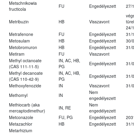
Metschnikowia
FU
Engedélyezett
27/
fructicola
vég
Metribuzin
HB
Visszavont
türe
24/
Metrafenone
FU
Engedélyezett
31/
Metosulam
HB
Engedélyezett
30/
Metobromuron
HB
Engedélyezett
31/
Metiram
FU
Visszavont
Methyl octanoate
IN, AC, HB,
Engedélyezett
31/
(CAS 111-11-5)
PG
Methyl decanoate
IN, AC, HB,
Engedélyezett
31/
(CAS 110-42-9)
PG
Methoxyfenozide
IN
Visszavont
31/
Nem
Methomyl
IN
engedélyezett
Methiocarb (aka
Nem
IN, RE
mercaptodimethur)
engedélyezett
Metconazole
FU, PG
Engedélyezett
203
Metazachlor
HB
Engedélyezett
31/
Metarhizium