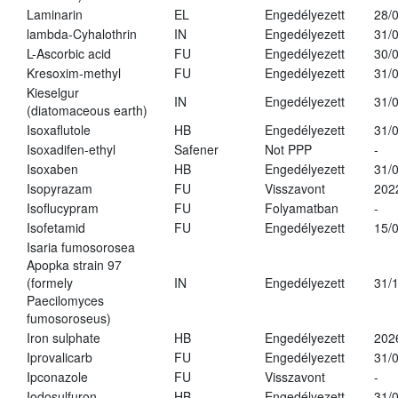
Laminarin
EL
Engedélyezett
28/
lambda-Cyhalothrin
IN
Engedélyezett
31/
L-Ascorbic acid
FU
Engedélyezett
30/
Kresoxim-methyl
FU
Engedélyezett
31/
Kieselgur
IN
Engedélyezett
31/
(diatomaceous earth)
Isoxaflutole
HB
Engedélyezett
31/
Isoxadifen-ethyl
Safener
Not PPP
-
Isoxaben
HB
Engedélyezett
31/
Isopyrazam
FU
Visszavont
202
Isoflucypram
FU
Folyamatban
-
Isofetamid
FU
Engedélyezett
15/
Isaria fumosorosea
Apopka strain 97
(formely
IN
Engedélyezett
31/
Paecilomyces
fumosoroseus)
Iron sulphate
HB
Engedélyezett
202
Iprovalicarb
FU
Engedélyezett
31/
Ipconazole
FU
Visszavont
-
Iodosulfuron
HB
Engedélyezett
31/