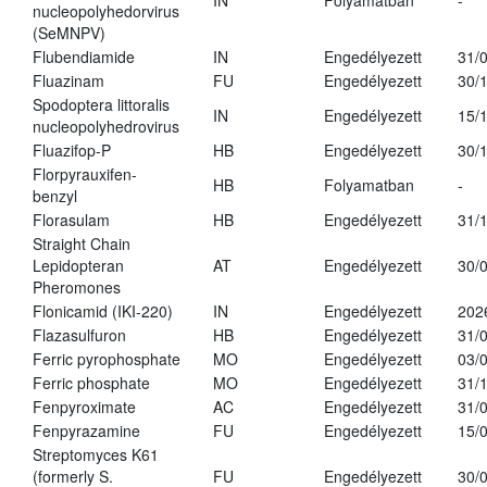
IN
Folyamatban
-
nucleopolyhedorvirus
(SeMNPV)
Flubendiamide
IN
Engedélyezett
31/
Fluazinam
FU
Engedélyezett
30/
Spodoptera littoralis
IN
Engedélyezett
15/
nucleopolyhedrovirus
Fluazifop-P
HB
Engedélyezett
30/
Florpyrauxifen-
HB
Folyamatban
-
benzyl
Florasulam
HB
Engedélyezett
31/
Straight Chain
Lepidopteran
AT
Engedélyezett
30/
Pheromones
Flonicamid (IKI-220)
IN
Engedélyezett
202
Flazasulfuron
HB
Engedélyezett
31/
Ferric pyrophosphate
MO
Engedélyezett
03/
Ferric phosphate
MO
Engedélyezett
31/
Fenpyroximate
AC
Engedélyezett
31/
Fenpyrazamine
FU
Engedélyezett
15/
Streptomyces K61
(formerly S.
FU
Engedélyezett
30/