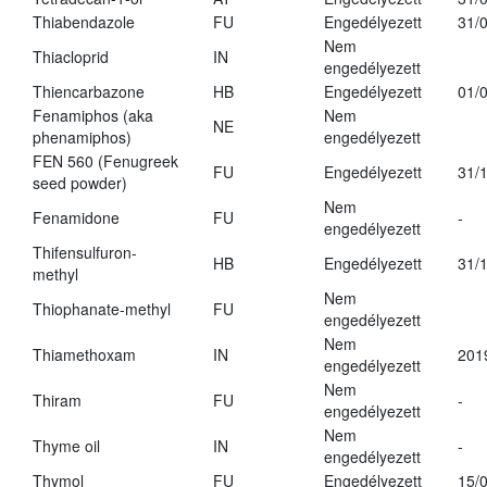
Thiabendazole
FU
Engedélyezett
31/
Nem
Thiacloprid
IN
engedélyezett
Thiencarbazone
HB
Engedélyezett
01/
Fenamiphos (aka
Nem
NE
phenamiphos)
engedélyezett
FEN 560 (Fenugreek
FU
Engedélyezett
31/
seed powder)
Nem
Fenamidone
FU
-
engedélyezett
Thifensulfuron-
HB
Engedélyezett
31/
methyl
Nem
Thiophanate-methyl
FU
engedélyezett
Nem
Thiamethoxam
IN
201
engedélyezett
Nem
Thiram
FU
-
engedélyezett
Nem
Thyme oil
IN
-
engedélyezett
Thymol
FU
Engedélyezett
15/