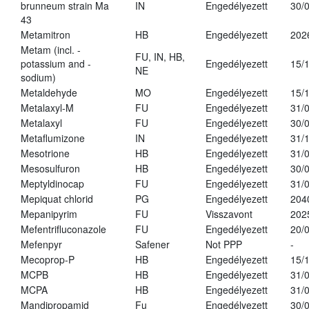
brunneum strain Ma
IN
Engedélyezett
30/
43
Metamitron
HB
Engedélyezett
202
Metam (incl. -
FU, IN, HB,
potassium and -
Engedélyezett
15/
NE
sodium)
Metaldehyde
MO
Engedélyezett
15/
Metalaxyl-M
FU
Engedélyezett
31/
Metalaxyl
FU
Engedélyezett
30/
Metaflumizone
IN
Engedélyezett
31/
Mesotrione
HB
Engedélyezett
31/
Mesosulfuron
HB
Engedélyezett
30/
Meptyldinocap
FU
Engedélyezett
31/
Mepiquat chlorid
PG
Engedélyezett
204
Mepanipyrim
FU
Visszavont
202
Mefentrifluconazole
FU
Engedélyezett
20/
Mefenpyr
Safener
Not PPP
-
Mecoprop-P
HB
Engedélyezett
15/
MCPB
HB
Engedélyezett
31/
MCPA
HB
Engedélyezett
31/
Mandipropamid
Fu
Engedélyezett
30/