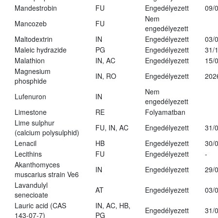
Mandestrobin
FU
Engedélyezett
09/
Nem
Mancozeb
FU
engedélyezett
Maltodextrin
IN
Engedélyezett
03/
Maleic hydrazide
PG
Engedélyezett
31/
Malathion
IN, AC
Engedélyezett
15/
Magnesium
IN, RO
Engedélyezett
202
phosphide
Nem
Lufenuron
IN
engedélyezett
Limestone
RE
Folyamatban
Lime sulphur
FU, IN, AC
Engedélyezett
31/
(calcium polysulphid)
Lenacil
HB
Engedélyezett
30/
Lecithins
FU
Engedélyezett
-
Akanthomyces
IN
Engedélyezett
29/
muscarius strain Ve6
Lavandulyl
AT
Engedélyezett
03/
senecioate
Lauric acid (CAS
IN, AC, HB,
Engedélyezett
31/
143-07-7)
PG