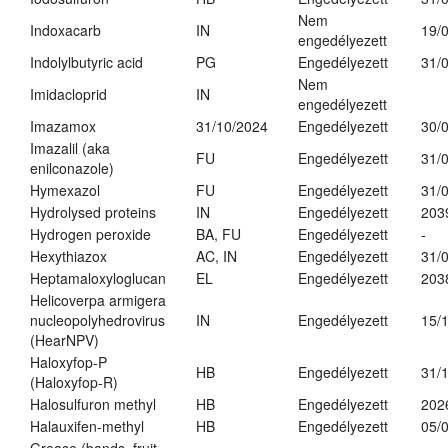
Nem
Indoxacarb
IN
19/
engedélyezett
Indolylbutyric acid
PG
Engedélyezett
31/
Nem
Imidacloprid
IN
engedélyezett
Imazamox
31/10/2024
Engedélyezett
30/
Imazalil (aka
FU
Engedélyezett
31/
enilconazole)
Hymexazol
FU
Engedélyezett
31/
Hydrolysed proteins
IN
Engedélyezett
203
Hydrogen peroxide
BA, FU
Engedélyezett
-
Hexythiazox
AC, IN
Engedélyezett
31/
Heptamaloxyloglucan
EL
Engedélyezett
203
Helicoverpa armigera
nucleopolyhedrovirus
IN
Engedélyezett
15/
(HearNPV)
Haloxyfop-P
HB
Engedélyezett
31/
(Haloxyfop-R)
Halosulfuron methyl
HB
Engedélyezett
202
Halauxifen-methyl
HB
Engedélyezett
05/