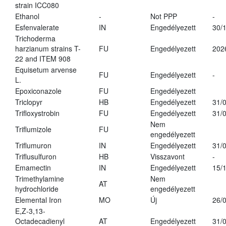
strain ICC080
Ethanol
-
Not PPP
-
Esfenvalerate
IN
Engedélyezett
30/
Trichoderma
harzianum strains T-
FU
Engedélyezett
202
22 and ITEM 908
Equisetum arvense
FU
Engedélyezett
-
L.
Epoxiconazole
FU
Engedélyezett
Triclopyr
HB
Engedélyezett
31/
Trifloxystrobin
FU
Engedélyezett
31/
Nem
Triflumizole
FU
engedélyezett
Triflumuron
IN
Engedélyezett
31/
Triflusulfuron
HB
Visszavont
-
Emamectin
IN
Engedélyezett
15/
Trimethylamine
Nem
AT
hydrochloride
engedélyezett
Elemental Iron
MO
Új
26/
E,Z-3,13-
Octadecadienyl
AT
Engedélyezett
31/