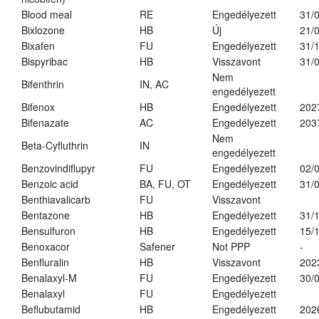
Blood meal
RE
Engedélyezett
31/
Bixlozone
HB
Új
21/
Bixafen
FU
Engedélyezett
31/
Bispyribac
HB
Visszavont
31/
Nem
Bifenthrin
IN, AC
engedélyezett
Bifenox
HB
Engedélyezett
202
Bifenazate
AC
Engedélyezett
203
Nem
Beta-Cyfluthrin
IN
engedélyezett
Benzovindiflupyr
FU
Engedélyezett
02/
Benzoic acid
BA, FU, OT
Engedélyezett
31/
Benthiavalicarb
FU
Visszavont
Bentazone
HB
Engedélyezett
31/
Bensulfuron
HB
Engedélyezett
15/
Benoxacor
Safener
Not PPP
-
Benfluralin
HB
Visszavont
202
Benalaxyl-M
FU
Engedélyezett
30/
Benalaxyl
FU
Engedélyezett
Beflubutamid
HB
Engedélyezett
202