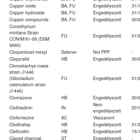
Copper oxide
BA, FU
Engedélyezett
31/
Copper hydroxide
BA, FU
Engedélyezett
31/
Copper compounds
BA, FU
Engedélyezett
30/
Coniothyrium
minitans Strain
FU
Engedélyezett
31/
CON/M/91-08 (DSM
9660)
Cloquintocet mexyl
Safener
Not PPP
-
Clopyralid
HB
Engedélyezett
30/
Clonostachys rosea
strain J1446
(Gliocladium
FU
Engedélyezett
31/
catenulatum strain
J1446)
Clomazone
HB
Engedélyezett
30/
Nem
Clothiadinin
IN
201
engedélyezett
Clofentezine
AC
Visszavont
Clodinafop
HB
Engedélyezett
31/
Clethodim
HB
Engedélyezett
15/
Clayed charcoal
ST
Engedélyezett
-