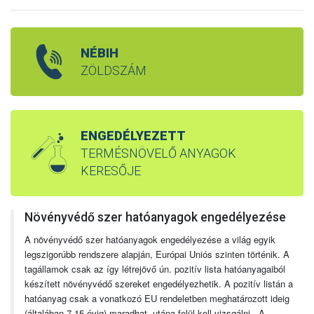
NÉBIH
ZÖLDSZÁM
ENGEDÉLYEZETT
TERMÉSNÖVELŐ ANYAGOK
KERESŐJE
Növényvédő szer hatóanyagok engedélyezése
A növényvédő szer hatóanyagok engedélyezése a világ egyik
legszigorúbb rendszere alapján, Európai Uniós szinten történik. A
tagállamok csak az így létrejövő ún. pozitív lista hatóanyagaiból
készített növényvédő szereket engedélyezhetik. A pozitív listán a
hatóanyag csak a vonatkozó EU rendeletben meghatározott ideig
(általában 7-15 évig) maradhat, utána felül kell vizsgálni. A