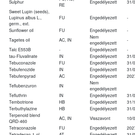
Sulphur
Engedélyezett
31/
RE
Sweet Lupin (seeds),
Lupinus albus L.,
FU
Engedélyezett
-
germ., ext.
Sunflower oil
FU
Engedélyezett
-
Nem
Tagetes oil
AC, IN
-
engedélyezett
Talc E553B
-
Engedélyezett
-
tau-Fluvalinate
IN
Engedélyezett
31/
Tebuconazole
FU
Engedélyezett
31/
Tebufenozide
IN
Engedélyezett
31/
Tebufenpyrad
AC
Engedélyezett
202
Nem
Teflubenzuron
IN
engedélyezett
Tefluthrin
IN
Engedélyezett
31/
Tembotrione
HB
Engedélyezett
31/
Terbuthylazine
HB
Engedélyezett
31/
Terpenoid blend
AC, IN
Visszavont
10/
QRD-460
Tetraconazole
FU
Engedélyezett
202
Tetradecan-1-ol
AT
Engedélyezett
31/