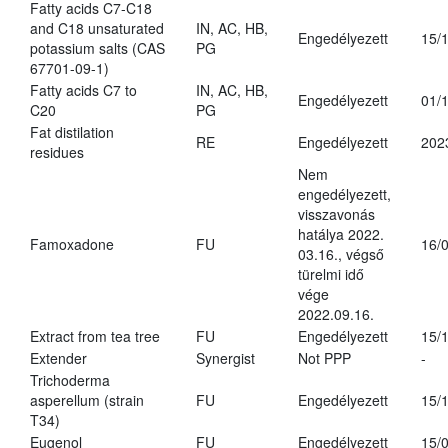
Fatty acids C7-C18
and C18 unsaturated
IN, AC, HB,
Engedélyezett
15/
potassium salts (CAS
PG
67701-09-1)
Fatty acids C7 to
IN, AC, HB,
Engedélyezett
01/
C20
PG
Fat distilation
RE
Engedélyezett
202
residues
Nem
engedélyezett,
visszavonás
hatálya 2022.
Famoxadone
FU
16/
03.16., végső
türelmi idő
vége
2022.09.16.
Extract from tea tree
FU
Engedélyezett
15/
Extender
Synergist
Not PPP
-
Trichoderma
asperellum (strain
FU
Engedélyezett
15/
T34)
Eugenol
FU
Engedélyezett
15/