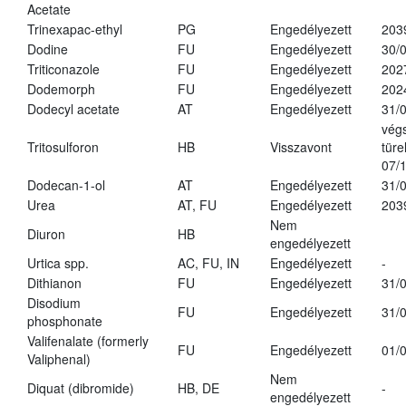
Acetate
Trinexapac-ethyl
PG
Engedélyezett
203
Dodine
FU
Engedélyezett
30/
Triticonazole
FU
Engedélyezett
202
Dodemorph
FU
Engedélyezett
202
Dodecyl acetate
AT
Engedélyezett
31/
vég
Tritosulforon
HB
Visszavont
türe
07/
Dodecan-1-ol
AT
Engedélyezett
31/
Urea
AT, FU
Engedélyezett
203
Nem
Diuron
HB
engedélyezett
Urtica spp.
AC, FU, IN
Engedélyezett
-
Dithianon
FU
Engedélyezett
31/
Disodium
FU
Engedélyezett
31/
phosphonate
Valifenalate (formerly
FU
Engedélyezett
01/
Valiphenal)
Nem
Diquat (dibromide)
HB, DE
-
engedélyezett