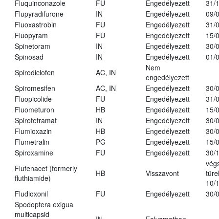
Fluquinconazole
FU
Engedélyezett
31/
Flupyradifurone
IN
Engedélyezett
09/
Fluoxastrobin
FU
Engedélyezett
31/
Fluopyram
FU
Engedélyezett
15/
Spinetoram
IN
Engedélyezett
30/
Spinosad
IN
Engedélyezett
01/
Nem
Spirodiclofen
AC, IN
engedélyezett
Spiromesifen
AC, IN
Engedélyezett
30/
Fluopicolide
FU
Engedélyezett
31/
Fluometuron
HB
Engedélyezett
15/
Spirotetramat
IN
Engedélyezett
30/
Flumioxazin
HB
Engedélyezett
30/
Flumetralin
PG
Engedélyezett
15/
Spiroxamine
FU
Engedélyezett
30/
vég
Flufenacet (formerly
HB
Visszavont
türe
fluthiamide)
10/
Fludioxonil
FU
Engedélyezett
30/
Spodoptera exigua
multicapsid