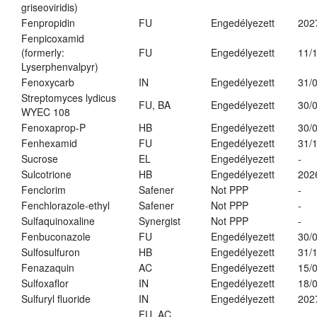
griseoviridis)
Fenpropidin
FU
Engedélyezett
202
Fenpicoxamid
(formerly:
FU
Engedélyezett
11/
Lyserphenvalpyr)
Fenoxycarb
IN
Engedélyezett
31/
Streptomyces lydicus
FU, BA
Engedélyezett
30/
WYEC 108
Fenoxaprop-P
HB
Engedélyezett
30/
Fenhexamid
FU
Engedélyezett
31/
Sucrose
EL
Engedélyezett
-
Sulcotrione
HB
Engedélyezett
202
Fenclorim
Safener
Not PPP
-
Fenchlorazole-ethyl
Safener
Not PPP
-
Sulfaquinoxaline
Synergist
Not PPP
-
Fenbuconazole
FU
Engedélyezett
30/
Sulfosulfuron
HB
Engedélyezett
31/
Fenazaquin
AC
Engedélyezett
15/
Sulfoxaflor
IN
Engedélyezett
18/
Sulfuryl fluoride
IN
Engedélyezett
202
FU, AC,