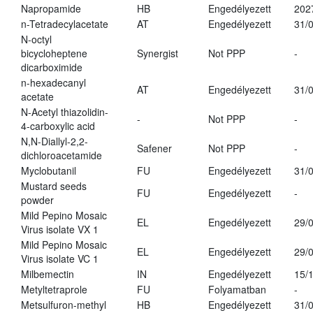
Napropamide
HB
Engedélyezett
202
n-Tetradecylacetate
AT
Engedélyezett
31/
N-octyl
bicycloheptene
Synergist
Not PPP
-
dicarboximide
n-hexadecanyl
AT
Engedélyezett
31/
acetate
N-Acetyl thiazolidin-
-
Not PPP
-
4-carboxylic acid
N,N-Diallyl-2,2-
Safener
Not PPP
-
dichloroacetamide
Myclobutanil
FU
Engedélyezett
31/
Mustard seeds
FU
Engedélyezett
-
powder
Mild Pepino Mosaic
EL
Engedélyezett
29/
Virus isolate VX 1
Mild Pepino Mosaic
EL
Engedélyezett
29/
Virus isolate VC 1
Milbemectin
IN
Engedélyezett
15/
Metyltetraprole
FU
Folyamatban
-
Metsulfuron-methyl
HB
Engedélyezett
31/