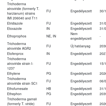
Trichoderma
atroviride (formerly T.
FU
Engedélyezett
30/
harzianum) strains
IMI 206040 and T11
Etridiazole
FU
Engedélyezett
31/
Etoxazole
IN
Engedélyezett
31/
Nem
Ethoprophos
NE, IN
-
engedélyezett
Trichoderma
FU
Új hatóanyag
203
atroviride AGR2
Etofenprox
IN
Engedélyezett
202
Trichoderma
atroviride strain I-
FU
Engedélyezett
15/
1237
Ethylene
PG
Engedélyezett
202
Trichoderma
FU
Engedélyezett
06/
atroviride strain SC1
Ethofumesate
HB
Engedélyezett
31/
Ethephon
PG
Engedélyezett
203
Trichoderma gamsii
(formerly T. viride)
FU
Engedélyezett
202