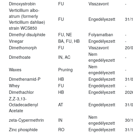
Dimoxystrobin
FU
Visszavont
-
Verticillium albo-
atrum (formerly
FU
Engedélyezett
31/
Verticillium dahliae)
strain WCS850
Dimethyl disulphide
FU, NE
Folyamatban
-
Vinegar
BA, FU, HB
Engedélyezett
-
Dimethomorph
FU
Visszavont
20/
Nem
Dimethoate
IN, AC
-
engedélyezett
Nem
Waxes
Pruning
-
engedélyezett
Dimethenamid-P
HB
Engedélyezett
31/
Whey
FU
Engedélyezett
-
Dimethachlor
HB
Engedélyezett
202
Z,Z-3,13-
Octadecadienyl
AT
Engedélyezett
31/
Acetate
Nem
zeta-Cypermethrin
IN
30/
engedélyezett
Zinc phosphide
RO
Engedélyezett
31/