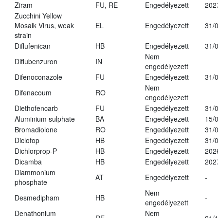
Ziram
FU, RE
Engedélyezett
202
Zucchini Yellow
Mosaik Virus, weak
EL
Engedélyezett
31/
strain
Diflufenican
HB
Engedélyezett
31/
Nem
Diflubenzuron
IN
engedélyezett
Difenoconazole
FU
Engedélyezett
31/
Nem
Difenacoum
RO
engedélyezett
Diethofencarb
FU
Engedélyezett
31/
Aluminium sulphate
BA
Engedélyezett
15/
Bromadiolone
RO
Engedélyezett
31/
Diclofop
HB
Engedélyezett
31/
Dichlorprop-P
HB
Engedélyezett
202
Dicamba
HB
Engedélyezett
202
Diammonium
AT
Engedélyezett
-
phosphate
Nem
Desmedipham
HB
-
engedélyezett
Denathonium
Nem