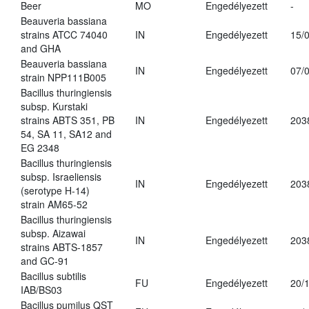
Beer
MO
Engedélyezett
-
Beauveria bassiana
strains ATCC 74040
IN
Engedélyezett
15/
and GHA
Beauveria bassiana
IN
Engedélyezett
07/
strain NPP111B005
Bacillus thuringiensis
subsp. Kurstaki
strains ABTS 351, PB
IN
Engedélyezett
203
54, SA 11, SA12 and
EG 2348
Bacillus thuringiensis
subsp. Israeliensis
IN
Engedélyezett
203
(serotype H-14)
strain AM65-52
Bacillus thuringiensis
subsp. Aizawai
IN
Engedélyezett
203
strains ABTS-1857
and GC-91
Bacillus subtilis
FU
Engedélyezett
20/
IAB/BS03
Bacillus pumilus QST