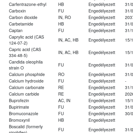
Carfentrazone-ethyl
HB
Engedélyezett
31/
Carboxin
FU
Engedélyezett
31/
Carbon dioxide
IN, RO
Engedélyezett
203
Carbetamide
HB
Engedélyezett
31/
Captan
FU
Engedélyezett
31/
Caprylic acid (CAS
IN, AC, HB
Engedélyezett
15/
124-07-2)
Capric acid (CAS
IN, AC, HB
Engedélyezett
15/
334-48-5)
Candida oleophila
FU
Engedélyezett
31/
strain O
Calcium phosphide
RO
Engedélyezett
31/
Calcium hydroxide
FU
Engedélyezett
-
Calcium carbonate
RE
Engedélyezett
31/
Calcium carbide
RE
Engedélyezett
202
Buprofezin
AC, IN
Engedélyezett
15/
Bupirimate
FU
Engedélyezett
31/
Bromuconazole
FU
Engedélyezett
30/
Bromoxynil
HB
Engedélyezett
Boscalid (formerly
FU
Engedélyezett
31/
nicobifen)