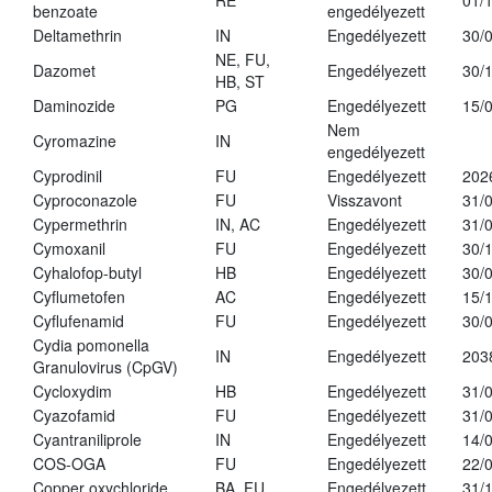
RE
01/
benzoate
engedélyezett
Deltamethrin
IN
Engedélyezett
30/
NE, FU,
Dazomet
Engedélyezett
30/
HB, ST
Daminozide
PG
Engedélyezett
15/
Nem
Cyromazine
IN
engedélyezett
Cyprodinil
FU
Engedélyezett
202
Cyproconazole
FU
Visszavont
31/
Cypermethrin
IN, AC
Engedélyezett
31/
Cymoxanil
FU
Engedélyezett
30/
Cyhalofop-butyl
HB
Engedélyezett
30/
Cyflumetofen
AC
Engedélyezett
15/
Cyflufenamid
FU
Engedélyezett
30/
Cydia pomonella
IN
Engedélyezett
203
Granulovirus (CpGV)
Cycloxydim
HB
Engedélyezett
31/
Cyazofamid
FU
Engedélyezett
31/
Cyantraniliprole
IN
Engedélyezett
14/
COS-OGA
FU
Engedélyezett
22/
Copper oxychloride
BA, FU
Engedélyezett
31/