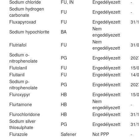
Sodium chloride
FU, IN
Engedélyezett
-
Sodium hydrogen
FU
Engedélyezett
-
carbonate
Fluxapyroxad
FU
Engedélyezett
31/
Nem
Sodium hypochlorite
BA
engedélyezett
Nem
Flutriafol
FU
31/
engedélyezett
Sodium o-
PG
Engedélyezett
202
nitrophenolate
Flutolanil
FU
Engedélyezett
15/
Flutianil
FU
Engedélyezett
14/
Sodium p-
PG
Engedélyezett
202
nitrophenolate
Fluroxypyr
HB
Engedélyezett
15/
Nem
Flurtamone
HB
-
engedélyezett
Flurochloridone
HB
Engedélyezett
31/
Sodium silver
PG
Engedélyezett
31/
thiosulphate
Flurazole
Safener
Not PPP
-