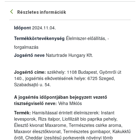
Részletes információk
Időpont
2024.11.04.
Termékkör/tevékenység
Élelmiszer-előállítás, -
forgalmazás
Jogsértő neve
Naturtrade Hungary Kft.
Jogsértő címe:
székhely: 1108 Budapest, Gyömrői út
140., jogsértés elkövetésének helye: 6725 Szeged,
Szabadsajtó u. 54.
A jogsértés időpontjában bejegyzett vezető
tisztségviselő neve:
Véha Miklós
Termék:
Hamisítással érintett élelmiszerek: Instant
levesporok, Rizs italpor, Liofilizált bio paprika pehely,
Élesztő kivonat Maxarome, Természetes csirke aroma,
Maxavor élesztőkivonat, Természetes gombapor, Kakukkfű
őrölt, Cheddar ízesítésű porkeverék növényi tömb