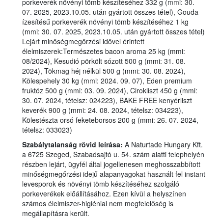
porkeverék növényi tömb készítéséhez 332 g (mmi: 30.
07. 2025, 2023.10.05. után gyártott összes tétel), Gouda
ízesítésű porkeverék növényi tömb készítéséhez 1 kg
(mmi: 30. 07. 2025, 2023.10.05. után gyártott összes tétel)
Lejárt minőségmegőrzési idővel érintett
élelmiszerek:Természetes bacon aroma 25 kg (mmi:
08/2024), Kesudió pörkölt sózott 500 g (mmi: 31. 08.
2024), Tökmag héj nélkül 500 g (mmi: 30. 08. 2024),
Kölespehely 30 kg (mmi: 2024. 09. 07), Eden premium
fruktóz 500 g (mmi: 03. 09. 2024), Cirokliszt 450 g (mmi:
30. 07. 2024, tételsz: 024223), BAKE FREE kenyérliszt
keverék 900 g (mmi: 24. 08. 2024, tételsz: 034223),
Kölestészta orsó feketeborsos 200 g (mmi: 26. 07. 2024,
tételsz: 033023)
Szabálytalanság rövid leírása:
A Naturtade Hungary Kft.
a 6725 Szeged, Szabadsajtó u. 54. szám alatti telephelyén
részben lejárt, ügyfél által jogellenesen meghosszabbított
minőségmegőrzési idejű alapanyagokat használt fel instant
levesporok és növényi tömb készítéséhez szolgáló
porkeverékek előállításához. Ezen kívül a helyszínen
számos élelmiszer-higiéniai nem megfelelőség is
megállapításra került.