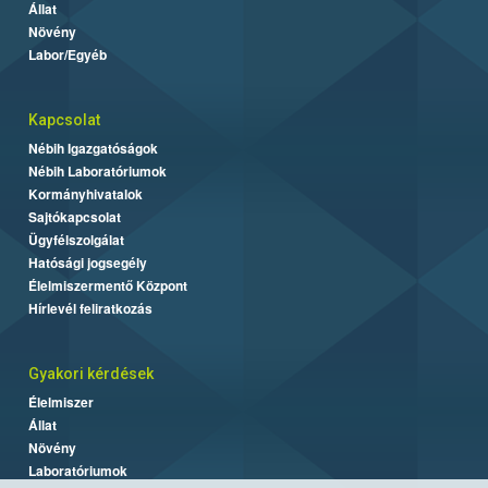
Állat
Növény
Labor/Egyéb
Kapcsolat
Nébih Igazgatóságok
Nébih Laboratóriumok
Kormányhivatalok
Sajtókapcsolat
Ügyfélszolgálat
Hatósági jogsegély
Élelmiszermentő Központ
Hírlevél feliratkozás
Gyakori kérdések
Élelmiszer
Állat
Növény
Laboratóriumok