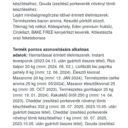
készítéséhez, Gouda ízesítésű porkeverék növényi tömb
készítéséhez
Lejárt minőségmegőrzési idővel érintett élelmiszerek:
Természetes bacon aroma, Kesudió pörkölt sózott,
Tökmag héj nélkül, Kölespehely, Eden premium fruktóz,
Cirokliszt, BAKE FREE kenyérliszt keverék, Kölestészta
orsó feketeborsos
Termék pontos azonosítására alkalmas
adatok:
Hamisítással érintett élelmiszerek: Instant
levesporok (2023.04.13. után gyártott összes tétel), Rizs
italpor 20 kg (mmi: 2024. 06. 02.), Liofilizált bio paprika
pehely 8 kg (mmi: 12. 06. 2024), Élesztő kivonat
Maxarome 20 kg (mmi: 13. JAN 2024), Természetes csirke
aroma 25 kg (mmi: 05/2024), Maxavor élesztőkivonat 25
kg (mmi: 05. OCT 2023), Természetes gombapor 25 kg
(mmi: 19. 01. 2024), Kakukkfű őrölt 250 g (mmi: 14. 04.
2023), Cheddar ízesítésű porkeverék növényi tömb
készítéséhez 332 g (mmi: 30. 07. 2025, 2023.10.05. után
gyártott összes tétel), Cheddar ízesítésű porkeverék
növényi tömb készítéséhez 1 kg (mmi: 30. 07. 2025,
2023.10.05. után gyártott összes tétel), Gouda ízesítésű