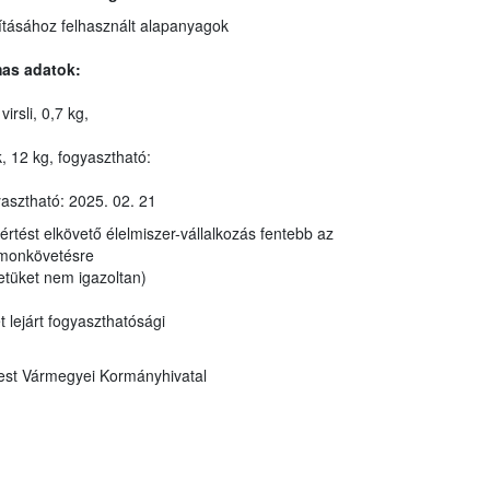
Vendéglátó-ipari termék előállításához felhasznált alapanyagok
mas adatok:
2. Kedvenc Ízek Bécsi roppanós sertés virsli, 0,7 kg,
csülök, 12 kg, fogyasztható:
yasztható: 2025. 02. 21
A jogsértést elkövető élelmiszer-vállalkozás fentebb az
lmiszert nyomonkövetésre
zabályok (jelöletlenül, eredetüket nem igazoltan)
zereket lejárt fogyaszthatósági
est Vármegyei Kormányhivatal