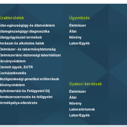
Szakterületek
Ügyintézés
Állat-egészségügy és állatvédelem
Élelmiszer
Állategészségügyi diagnosztika
Állat
Állatgyógyászati termékek
Növény
Borászat és alkoholos italok
Labor/Egyéb
Élelmiszer- és takarmánybiztonság
Élelmiszerlánc-biztonsági laborhálózat
Járványvédelem
Kiemelt ügyek, EUTR
Kockázatkezelés
Mezőgazdasági genetikai erőforrások
Gyakori kérdések
Növényvédelem
Nyilvántartási és Felügyeleti Díj
Élelmiszer
Rendszerszervezés és felügyelet
Állat
Termékpálya-ellenőrzés
Növény
Laboratóriumok
Labor/Egyéb