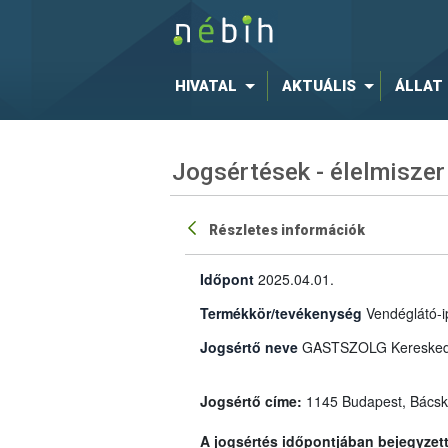
HIVATAL
AKTUÁLIS
ÁLLAT
Jogsértések - élelmiszer
Részletes információk
Időpont
2025.04.01.
Termékkör/tevékenység
Vendéglátó-i
Jogsértő neve
GASTSZOLG Kereskedelm
Jogsértő címe:
1145 Budapest, Bácska