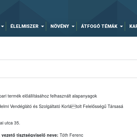
ÉLELMISZER
NÖVÉNY
ÁTFOGÓ TÉMÁK
KA
pari termék előállításához felhasznált alapanyagok
i Vendéglátó és Szolgáltató Korlátolt Felelősségű Társasá
i utca 35.
A jogsértés időpontjában bejegyzett vezető tisztségviselő neve:
Tóth Ferenc