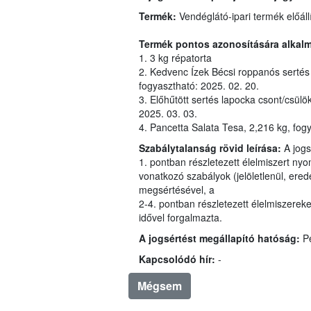
Termék:
Termék pontos azonosítására alkal
1. 3 kg répatorta
fogyasztható: 2025. 02. 20.
3. Előhűtött sertés lapocka csont/
2025. 03. 03.
4. Pancetta Salata Tesa, 2,216 kg, fog
Szabálytalanság rövid leírása:
1. pontban részletezett éle
vonatkozó s
megsértésével, a
2-4. pontban részletezett élelmis
idővel forgalmazta.
A jogsértést megállapító hatóság:
P
Kapcsolódó hír:
-
Mégsem