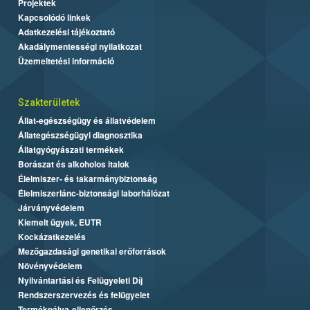
Projektek
Kapcsolódó linkek
Adatkezelési tájékoztató
Akadálymentességi nyilatkozat
Üzemeltetési információ
Szakterületek
Állat-egészségügy és állatvédelem
Állategészségügyi diagnosztika
Állatgyógyászati termékek
Borászat és alkoholos italok
Élelmiszer- és takarmánybiztonság
Élelmiszerlánc-biztonsági laborhálózat
Járványvédelem
Kiemelt ügyek, EUTR
Kockázatkezelés
Mezőgazdasági genetikai erőforrások
Növényvédelem
Nyilvántartási és Felügyeleti Díj
Rendszerszervezés és felügyelet
Termékpálya-ellenőrzés