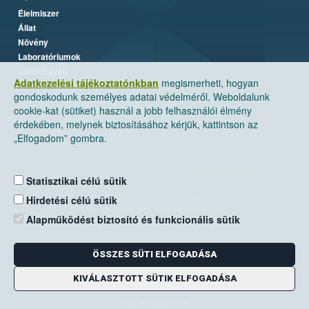
Élelmiszer
Állat
Növény
Laboratóriumok
Labor/Egyéb
Adatkezelési tájékoztatónkban
megismerheti, hogyan
gondoskodunk személyes adatai védelméről. Weboldalunk
cookie-kat (sütiket) használ a jobb felhasználói élmény
érdekében, melynek biztosításához kérjük, kattintson az
„Elfogadom” gombra.
Statisztikai célú sütik
Nemzeti Élelmiszerlánc-biztonsági Hivatal
Hirdetési célú sütik
Cím: 1024 Budapest, Keleti Károly utca. 24.
Alapműködést biztosító és funkcionális sütik
Levelezési cím: 1525 Budapest. Pf. 30.
ÖSSZES SÜTI ELFOGADÁSA
E-mail:
ugyfelszolgalat@nebih.gov.hu
Zöld szám: 06-80/263-244
KIVÁLASZTOTT SÜTIK ELFOGADÁSA
Telefon: 06-1/ 336-9000
Fax: 06-1/336-9479