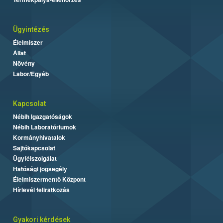
Ügyintézés
Élelmiszer
Állat
Növény
Labor/Egyéb
Kapcsolat
Nébih Igazgatóságok
Nébih Laboratóriumok
Kormányhivatalok
Sajtókapcsolat
Ügyfélszolgálat
Hatósági jogsegély
Élelmiszermentő Központ
Hírlevél feliratkozás
Gyakori kérdések