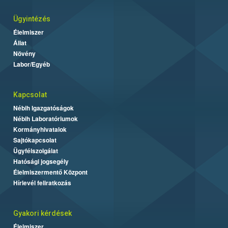
Ügyintézés
Élelmiszer
Állat
Növény
Labor/Egyéb
Kapcsolat
Nébih Igazgatóságok
Nébih Laboratóriumok
Kormányhivatalok
Sajtókapcsolat
Ügyfélszolgálat
Hatósági jogsegély
Élelmiszermentő Központ
Hírlevél feliratkozás
Gyakori kérdések
Élelmiszer