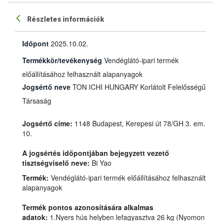
Részletes információk
Időpont
2025.10.02.
Termékkör/tevékenység
Vendéglátó-ipari termék
előállításához felhasznált alapanyagok
Jogsértő neve
TON ICHI HUNGARY Korlátolt Felelősségű
Társaság
Jogsértő címe:
1148 Budapest, Kerepesi út 78/GH 3. em.
10.
A jogsértés időpontjában bejegyzett vezető
tisztségviselő neve:
Bi Yao
Termék:
Vendéglátó-ipari termék előállításához felhasznált
alapanyagok
Termék pontos azonosítására alkalmas
adatok:
1.Nyers hús helyben lefagyasztva 26 kg (Nyomon