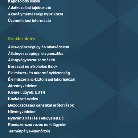
Kapcsolódó linkek
Adatkezelési tájékoztató
Akadálymentességi nyilatkozat
Üzemeltetési információ
Szakterületek
Állat-egészségügy és állatvédelem
Állategészségügyi diagnosztika
Állatgyógyászati termékek
Borászat és alkoholos italok
Élelmiszer- és takarmánybiztonság
Élelmiszerlánc-biztonsági laborhálózat
Járványvédelem
Kiemelt ügyek, EUTR
Kockázatkezelés
Mezőgazdasági genetikai erőforrások
Növényvédelem
Nyilvántartási és Felügyeleti Díj
Rendszerszervezés és felügyelet
Termékpálya-ellenőrzés