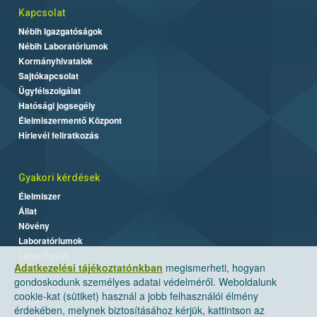
Kapcsolat
Nébih Igazgatóságok
Nébih Laboratóriumok
Kormányhivatalok
Sajtókapcsolat
Ügyfélszolgálat
Hatósági jogsegély
Élelmiszermentő Központ
Hírlevél feliratkozás
Gyakori kérdések
Élelmiszer
Állat
Növény
Laboratóriumok
Labor/Egyéb
Adatkezelési tájékoztatónkban
megismerheti, hogyan
gondoskodunk személyes adatai védelméről. Weboldalunk
cookie-kat (sütiket) használ a jobb felhasználói élmény
érdekében, melynek biztosításához kérjük, kattintson az