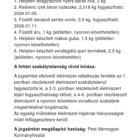
1. Helyben lefagyasztott nyers darált hús, 2 kg
2. Kedvenc ízek bécsi rudacska, 2,018 kg fogyasztható:
2026.01.05.
3. Füstölt darabolt sertés comb, 0,5 kg, fogyasztható:
2026.01.11.
4. Füstölt áru, 1 kg (jelöletlen, nyomon követhetetlen)
5. Helyben készített mákos guba, 1,5 kg (jelöletlen,
nyomon követhetetlen)
6. Helyben készített vendéglátó-ipari termékek, 2,5 kg
(jelöletlen, nyomon követhetetlen)
A feltárt szabálytalanság rövid leírása:
A jogsértést elkövető élelmiszer-vállalkozás fentebb az 1.
pontban részletezett élelmiszert szabálytalanul
fagyasztotta le, a 2-3. pontban részletezett élelmiszert
lejárt fogyaszthatósági idővel, a 4-6. pontban részletezett
élelmiszert a nyomon követésre vonatkozó szabályok
megsértésével forgalmazta.
Az egység működése élelmiszer-higiéniai hiányosságok
miatt felfüggesztésre került.
A jogsértést megállapító hatóság:
Pest Vármegyei
Kormányhivatal