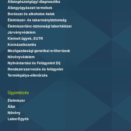
Állategészségügyi diagnosztika
Állatgyógyászati termékek
Borászat és alkoholos italok
Élelmiszer- és takarmánybiztonság
Élelmiszerlánc-biztonsági laborhálózat
Járványvédelem
Kiemelt ügyek, EUTR
Kockázatkezelés
Mezőgazdasági genetikai erőforrások
Növényvédelem
Nyilvántartási és Felügyeleti Díj
Rendszerszervezés és felügyelet
Termékpálya-ellenőrzés
Ügyintézés
Élelmiszer
Állat
Növény
Labor/Egyéb