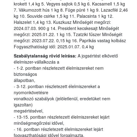
krokett 1,4 kg 5. Vegyes sajtok 0,5 kg 6. Kacsamell 1,5 kg
7. Vákumozott hús 1 kg 8. Füge püré 1 kg 9. Lazacfilé 2,46
kg 10. Souvide csirke 1,5 kg 11. Palacsinta 1 kg 12.
Halszelet 1,4 kg 13. Kuszkusz Minőségét megőrzi:
2024.07.03. 900 g 14. President kecskesajt Minőségét
megőrzi: 2025.01.22. 1 kg 15. Tzatziki fűszer Minőségét
megőrzi: 2023.07.22. 0,15 kg 16. Paprikás vastag kolbász
Fogyaszthatósági idő: 2025.01.07. 0,4 kg
Szabálytalanság rövid leírása:
A jogsértést elkövető
élelmiszer-vállalkozás a
- 1-2. pontban részletezett élelmiszereket nem
biztonságos
állapotban,
- 3-12. pontban részletezett élelmiszereket a
nyomonkövetésre
vonatkozó szabályok (jelöletlenül, eredetüket nem
igazoltan)
megsértésével,
- 13-15. pontban részletezett élelmiszereket lejárt
minőségmegőrzési idővel,
- 16. pontban részletezett élelmiszereket lejárt
fogyaszthatósági idővel forgalmazta.