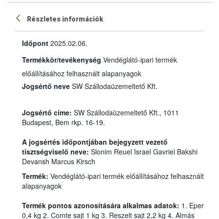
Részletes információk
Időpont
2025.02.06.
Termékkör/tevékenység
Vendéglátó-ipari termék
előállításához felhasznált alapanyagok
Jogsértő neve
SW Szállodaüzemeltető Kft.
Jogsértő címe:
SW Szállodaüzemeltető Kft., 1011
Budapest, Bem rkp. 16-19.
A jogsértés időpontjában bejegyzett vezető
tisztségviselő neve:
Slonim Reuel Israel Gavriel Bakshi
Devansh Marcus Kirsch
Termék:
Vendéglátó-ipari termék előállításához felhasznált
alapanyagok
Termék pontos azonosítására alkalmas adatok:
1. Eper
0,4 kg 2. Comte sajt 1 kg 3. Reszelt sajt 2,2 kg 4. Almás