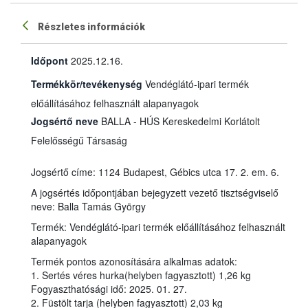
Részletes információk
Időpont
2025.12.16.
Termékkör/tevékenység
Vendéglátó-ipari termék
előállításához felhasznált alapanyagok
Jogsértő neve
BALLA - HÚS Kereskedelmi Korlátolt
Felelősségű Társaság
Jogsértő címe: 1124 Budapest, Gébics utca 17. 2. em. 6.
A jogsértés időpontjában bejegyzett vezető tisztségviselő
neve: Balla Tamás György
Termék: Vendéglátó-ipari termék előállításához felhasznált
alapanyagok
Termék pontos azonosítására alkalmas adatok:
1. Sertés véres hurka(helyben fagyasztott) 1,26 kg
Fogyaszthatósági idő: 2025. 01. 27.
2. Füstölt tarja (helyben fagyasztott) 2,03 kg