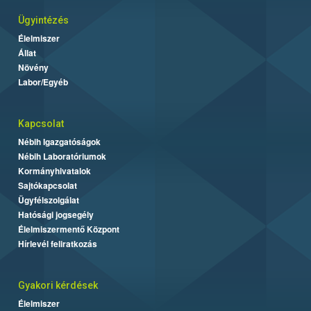
Ügyintézés
Élelmiszer
Állat
Növény
Labor/Egyéb
Kapcsolat
Nébih Igazgatóságok
Nébih Laboratóriumok
Kormányhivatalok
Sajtókapcsolat
Ügyfélszolgálat
Hatósági jogsegély
Élelmiszermentő Központ
Hírlevél feliratkozás
Gyakori kérdések
Élelmiszer