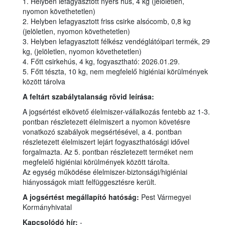
1. Helyben lefagyasztott nyers hús, 4 kg (jelöletlen,
nyomon követhetetlen)
2. Helyben lefagyasztott friss csirke alsócomb, 0,8 kg
(jelöletlen, nyomon követhetetlen)
3. Helyben lefagyasztott félkész vendéglátóipari termék, 29
kg, (jelöletlen, nyomon követhetetlen)
4. Főtt csirkehús, 4 kg, fogyasztható: 2026.01.29.
5. Főtt tészta, 10 kg, nem megfelelő higiéniai körülmények
között tárolva
A feltárt szabálytalanság rövid leírása:
A jogsértést elkövető élelmiszer-vállalkozás fentebb az 1-3.
pontban részletezett élelmiszert a nyomon követésre
vonatkozó szabályok megsértésével, a 4. pontban
részletezett élelmiszert lejárt fogyaszthatósági idővel
forgalmazta. Az 5. pontban részletezett terméket nem
megfelelő higiéniai körülmények között tárolta.
Az egység működése élelmiszer-biztonsági/higiéniai
hiányosságok miatt felfüggesztésre került.
A jogsértést megállapító hatóság:
Pest Vármegyei
Kormányhivatal
Kapcsolódó hír:
-