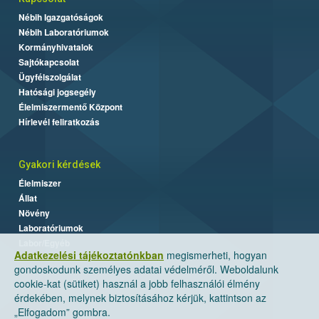
Nébih Igazgatóságok
Nébih Laboratóriumok
Kormányhivatalok
Sajtókapcsolat
Ügyfélszolgálat
Hatósági jogsegély
Élelmiszermentő Központ
Hírlevél feliratkozás
Gyakori kérdések
Élelmiszer
Állat
Növény
Laboratóriumok
Labor/Egyéb
Adatkezelési tájékoztatónkban
megismerheti, hogyan
gondoskodunk személyes adatai védelméről. Weboldalunk
cookie-kat (sütiket) használ a jobb felhasználói élmény
érdekében, melynek biztosításához kérjük, kattintson az
„Elfogadom” gombra.