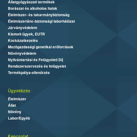
Állatgyógyászati termékek
Borászat és alkoholos italok
Élelmiszer- és takarmánybiztonság
Élelmiszerlánc-biztonsági laborhálózat
Járványvédelem
Kiemelt ügyek, EUTR
Kockázatkezelés
Mezőgazdasági genetikai erőforrások
Növényvédelem
Nyilvántartási és Felügyeleti Díj
Rendszerszervezés és felügyelet
Termékpálya-ellenőrzés
Ügyintézés
Élelmiszer
Állat
Növény
Labor/Egyéb
Kapcsolat