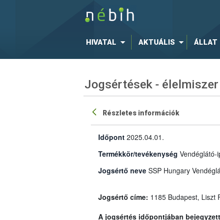
HIVATAL
AKTUÁLIS
ÁLLAT
Jogsértések - élelmiszer
Részletes információk
Időpont
2025.04.01.
Termékkör/tevékenység
Vendéglátó-i
Jogsértő neve
SSP Hungary Vendéglát
Jogsértő címe: