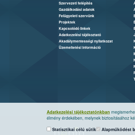
Szervezeti felépítés
Gazdálkodási adatok
Felügyeleti szervünk
Projektek
Kapcsolódó linkek
Adatkezelési tájékoztató
Akadálymentességi nyilatkozat
Üzemeltetési információ
Adatkezelési tájékoztatónkban
megismerheti
élmény érdekében, melynek biztosításához kér
Statisztikai célú sütik
Alapműködést biz