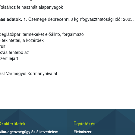
Vendéglátó-ipari termék előállításához felhasznált alapanyagok
mas adatok:
1. Csemege debreceni1,8 kg (fogyaszthatósági idő: 2025.
A vendéglátóipari termékeket előállító, forgalmazó
tók egészségére tekintettel, a közérdek
került.
zer-vállalkozás fentebb az
lelmiszert lejárt
est Vármegyei Kormányhivatal
Szakterületek
Ügyintézés
Állat-egészségügy és állatvédelem
Élelmiszer