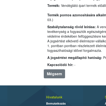
Termék:
Termék pontos azonosítására alkal
03.)
Szabálytalanság rövid leírása:
tevékenység a fogyasz
védelme érdekében felfüggesztésre 
A jogsértést elkövető élelmis
1. pontban pontban részletezett é
fogyaszthatósági idővel forgalmazta.
A jogsértést megállapító hatóság:
P
Kapcsolódó hír:
-
Mégsem
Hivatalunk
Bemutatkozás