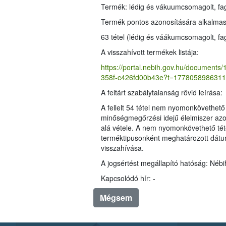
Termék pontos azonosítására alkalma
A visszahívott termékek listája:
https://portal.nebih.gov.hu/docum
358f-c426fd00b43e?t=1778058986311
A feltárt szabálytalanság rövid leírása:
A fellelt 54 tétel nem nyomonkövethető (3 tétel jelöleltlen, 51 tétel jelölt, melynek fagyasz
minőségmegőrzési idejű élelmiszer azonnali hatállyal történő forgalomból való kivonása, forgalomba hozatalának és felhasználásán
alá vétele. A nem nyomonkövethető tételekkel megegyező még megfelelő fogyaszthatósági idővel rendelkező tételek, illetve egyes tételek
terméktipusonként meghatározott dátumot követően fagyasztott, még megfelelő fogyaszthatósági idővel rendelkező tételek for
visszahívása.
A jogsértést megállapító hatóság: Néb
Kapcsolódó hír: -
Mégsem