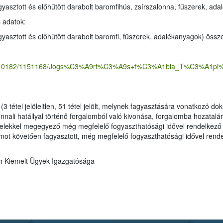
Termék: lédig és vákuumcsomagolt, fagyasztott és előhűtött darabolt baromfihús, zsírszalonna
s adatok:
63 tétel (lédig és váákumcsomagolt, fagyasztott és előhűtött darabolt baromfi, fűszerek,
ents/10182/1151168/Jogs%C3%A9rt%C3%A9s+t%C3%A1bla_T%C3%A1pi%
tására vonatkozó dokumentáció hiányzik), illetve 9 tétel lejárt
ak megtiltása, zár
galomból való
ih Kiemelt Ügyek Igazgatósága