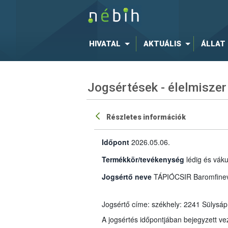
HIVATAL
AKTUÁLIS
ÁLLAT
Jogsértések - élelmiszer
Részletes információk
Időpont
2026.05.06.
Termékkör/tevékenység
lédig és vák
Jogsértő neve
TÁPIÓCSIR Baromfinevel
Jogsértő címe: székhely: 2241 Sülysáp,