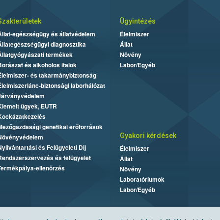
Szakterületek
Ügyintézés
Állat-egészségügy és állatvédelem
Élelmiszer
Állategészségügyi diagnosztika
Állat
Állatgyógyászati termékek
Növény
Borászat és alkoholos italok
Labor/Egyéb
Élelmiszer- és takarmánybiztonság
Élelmiszerlánc-biztonsági laborhálózat
Járványvédelem
Kiemelt ügyek, EUTR
Kockázatkezelés
Mezőgazdasági genetikai erőforrások
Gyakori kérdések
Növényvédelem
Nyilvántartási és Felügyeleti Díj
Élelmiszer
Rendszerszervezés és felügyelet
Állat
Termékpálya-ellenőrzés
Növény
Laboratóriumok
Labor/Egyéb