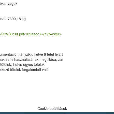
, fűszerek, adalékanyagok
 adalékanyagok) összesen 7690,18 kg.
C3%B3csir.pdf/109aaed7-7175-ed28-
Cookie beállítások