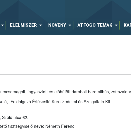
ÉLELMISZER
NÖVÉNY
ÁTFOGÓ TÉMÁK
KA
uumcsomagolt, fagyasztott és előhűtött darabolt baromfihús, zsírszalo
ő,- Feldolgozó Értékesitő Kereskedelmi és Szolgáltató Kft.
 Szőlő utca 62.
A jogsértés időpontjában bejegyzett vezető tisztségviselő neve: Németh Ferenc