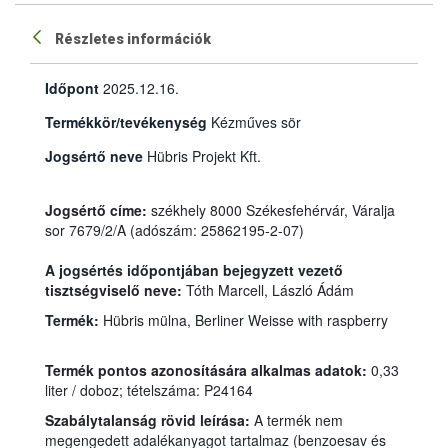
Részletes információk
Időpont
2025.12.16.
Termékkör/tevékenység
Kézműves sör
Jogsértő neve
Hübris Projekt Kft.
Jogsértő címe:
székhely 8000 Székesfehérvár, Váralja
sor 7679/2/A (adószám: 25862195-2-07)
A jogsértés időpontjában bejegyzett vezető
tisztségviselő neve:
Tóth Marcell, László Ádám
Termék:
Hübris mülna, Berliner Weisse with raspberry
Termék pontos azonosítására alkalmas adatok:
0,33
liter / doboz; tételszáma: P24164
Szabálytalanság rövid leírása:
A termék nem
megengedett adalékanyagot tartalmaz (benzoesav és