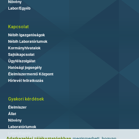
Növény
Labor/Egyéb
Kapcsolat
Nébih Igazgatóságok
Nébih Laboratóriumok
Kormányhivatalok
Sajtókapcsolat
Ügyfélszolgálat
Hatósági jogsegély
Élelmiszermentő Központ
Hírlevél feliratkozás
Gyakori kérdések
Élelmiszer
Állat
Növény
Laboratóriumok
Labor/Egyéb
Adatkezelési tájékoztatónkban
megismerheti, hogyan