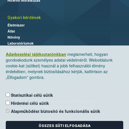
Hírlevél feliratkozás
Gyakori kérdések
Élelmiszer
Állat
Növény
Laboratóriumok
Labor/Egyéb
Adatkezelési tájékoztatónkban
megismerheti, hogyan
gondoskodunk személyes adatai védelméről. Weboldalunk
cookie-kat (sütiket) használ a jobb felhasználói élmény
érdekében, melynek biztosításához kérjük, kattintson az
„Elfogadom” gombra.
Statisztikai célú sütik
Nemzeti Élelmiszerlánc-biztonsági Hivatal
Hirdetési célú sütik
Cím: 1024 Budapest, Keleti Károly utca. 24.
Alapműködést biztosító és funkcionális sütik
Levelezési cím: 1525 Budapest. Pf. 30.
ÖSSZES SÜTI ELFOGADÁSA
E-mail:
ugyfelszolgalat@nebih.gov.hu