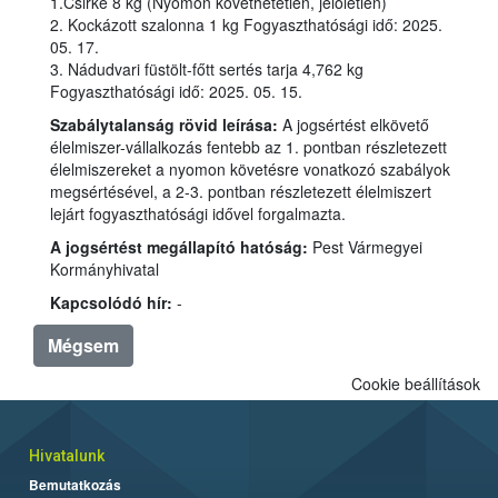
1.Csirke 8 kg (Nyomon követhetetlen, jelöletlen)
2. Kockázott szalonna 1 kg Fogyaszthatósági idő: 2025.
05. 17.
3. Nádudvari füstölt-főtt sertés tarja 4,762 kg
Fogyaszthatósági idő: 2025. 05. 15.
Szabálytalanság rövid leírása:
A jogsértést elkövető
élelmiszer-vállalkozás fentebb az 1. pontban részletezett
élelmiszereket a nyomon követésre vonatkozó szabályok
megsértésével, a 2-3. pontban részletezett élelmiszert
lejárt fogyaszthatósági idővel forgalmazta.
A jogsértést megállapító hatóság:
Pest Vármegyei
Kormányhivatal
Kapcsolódó hír:
-
Mégsem
Cookie beállítások
Hivatalunk
Bemutatkozás