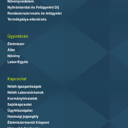
Növényvédelem
Nyilvántartási és Felügyeleti Díj
Rendszerszervezés és felügyelet
Termékpálya-ellenőrzés
Ügyintézés
Élelmiszer
Állat
Növény
Labor/Egyéb
Kapcsolat
Nébih Igazgatóságok
Nébih Laboratóriumok
Kormányhivatalok
Sajtókapcsolat
Ügyfélszolgálat
Hatósági jogsegély
Élelmiszermentő Központ