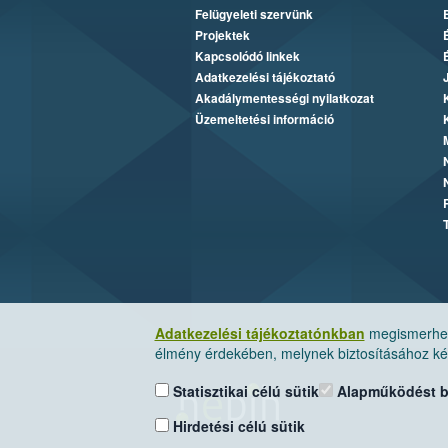
Felügyeleti szervünk
Projektek
Kapcsolódó linkek
Adatkezelési tájékoztató
Akadálymentességi nyilatkozat
Üzemeltetési információ
Adatkezelési tájékoztatónkban
megismerheti
élmény érdekében, melynek biztosításához kér
Statisztikai célú sütik
Alapműködést biz
Hirdetési célú sütik