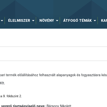
ÉLELMISZER
NÖVÉNY
ÁTFOGÓ TÉMÁK
KA
pari termék előállításához felhasznált alapanyagok és fogyasztásra kés
ft.
 9. földszint 2.
A jogsértés időpontjában bejegyzett vezető tisztségviselő neve:
Bársony Nikolett