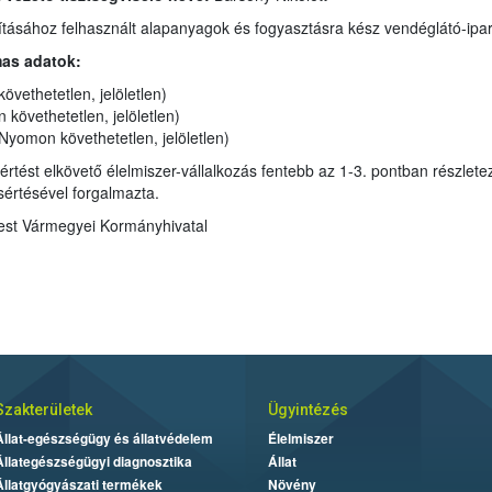
Vendéglátó-ipari termék előállításához felhasznált alapanyagok és fogyasztásra kész vendéglátó
mas adatok:
vethetetlen, jelöletlen)
2. Pörkölt fagyasztott 1,034 kg (Nyomon követhetetlen, jelöletlen)
3. Nyers marhahús fagyasztott 2,5 kg (Nyomon követhetetlen, jelöletlen)
llalkozás fentebb az 1-3. pontban részletezett élelmiszereket a nyomon követésre
szabályok (jelöletlenül) megsértésével forgalmazta.
est Vármegyei Kormányhivatal
Szakterületek
Ügyintézés
Állat-egészségügy és állatvédelem
Élelmiszer
Állategészségügyi diagnosztika
Állat
Állatgyógyászati termékek
Növény