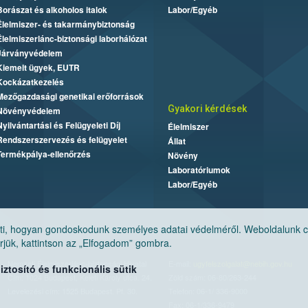
Borászat és alkoholos italok
Labor/Egyéb
Élelmiszer- és takarmánybiztonság
Élelmiszerlánc-biztonsági laborhálózat
Járványvédelem
Kiemelt ügyek, EUTR
Kockázatkezelés
Mezőgazdasági genetikai erőforrások
Gyakori kérdések
Növényvédelem
Nyilvántartási és Felügyeleti Díj
Élelmiszer
Rendszerszervezés és felügyelet
Állat
Termékpálya-ellenőrzés
Növény
Laboratóriumok
Labor/Egyéb
, hogyan gondoskodunk személyes adatai védelméről. Weboldalunk cook
jük, kattintson az „Elfogadom” gombra.
Nemzeti Élelmiszerlánc-biztonsági Hivatal
E-mail:
ugyfelszolgalat@nebih.gov.hu
tosító és funkcionális sütik
Cím: 1024 Budapest, Keleti Károly utca. 24.
Zöld szám: 06-80/263-244
Levelezési cím: 1525 Budapest. Pf. 30.
Telefon: 06-1/ 336-9000
Fax: 06-1/336-9479