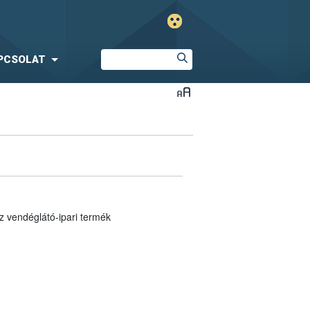
PCSOLAT
z vendéglátó-ipari termék