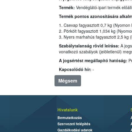
Termék:
Termék pontos azonosítására alkal
1. Csevap fagyasztott 0,7 kg (Nyomon kö
Szabálytalanság rövid leírása:
A jogsértést elkövető élelmiszer-vá
vonatkozó 
A jogsértést megállapító hatóság:
P
Kapcsolódó hír:
-
Mégsem
Hivatalunk
Bemutatkozás
Szervezeti felépítés
Gazdálkodási adatok