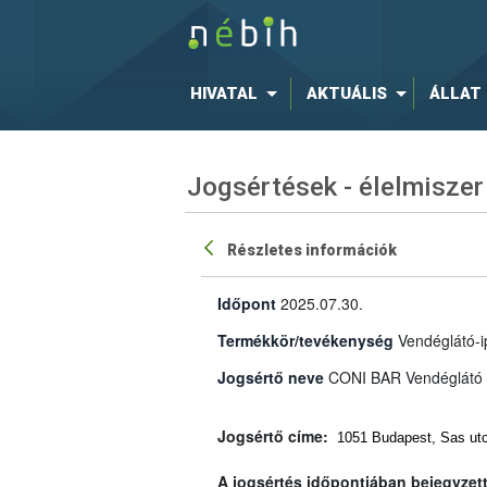
HIVATAL
AKTUÁLIS
ÁLLAT
Jogsértések - élelmiszer
Részletes információk
Időpont
2025.07.30.
Termékkör/tevékenység
Vendéglátó-i
Jogsértő neve
CONI BAR Vendéglátó K
Jogsértő címe:
1051 Budapest, Sas utca