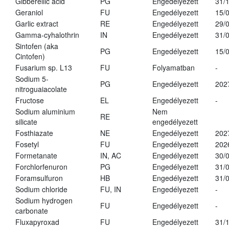
Gibberellic acid
PG
Engedélyezett
31/
Geraniol
FU
Engedélyezett
15/
Garlic extract
RE
Engedélyezett
29/
Gamma-cyhalothrin
IN
Engedélyezett
31/
Sintofen (aka
PG
Engedélyezett
15/
Cintofen)
Fusarium sp. L13
FU
Folyamatban
-
Sodium 5-
PG
Engedélyezett
202
nitroguaiacolate
Fructose
EL
Engedélyezett
-
Sodium aluminium
Nem
RE
silicate
engedélyezett
Fosthiazate
NE
Engedélyezett
202
Fosetyl
FU
Engedélyezett
202
Formetanate
IN, AC
Engedélyezett
30/
Forchlorfenuron
PG
Engedélyezett
31/
Foramsulfuron
HB
Engedélyezett
31/
Sodium chloride
FU, IN
Engedélyezett
-
Sodium hydrogen
FU
Engedélyezett
-
carbonate
Fluxapyroxad
FU
Engedélyezett
31/