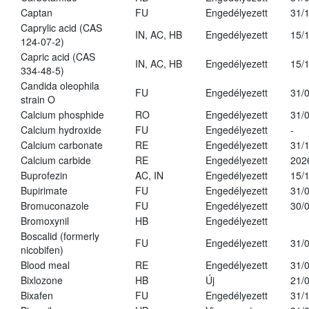
Captan
FU
Engedélyezett
31/
Caprylic acid (CAS
IN, AC, HB
Engedélyezett
15/
124-07-2)
Capric acid (CAS
IN, AC, HB
Engedélyezett
15/
334-48-5)
Candida oleophila
FU
Engedélyezett
31/
strain O
Calcium phosphide
RO
Engedélyezett
31/
Calcium hydroxide
FU
Engedélyezett
-
Calcium carbonate
RE
Engedélyezett
31/
Calcium carbide
RE
Engedélyezett
202
Buprofezin
AC, IN
Engedélyezett
15/
Bupirimate
FU
Engedélyezett
31/
Bromuconazole
FU
Engedélyezett
30/
Bromoxynil
HB
Engedélyezett
Boscalid (formerly
FU
Engedélyezett
31/
nicobifen)
Blood meal
RE
Engedélyezett
31/
Bixlozone
HB
Új
21/
Bixafen
FU
Engedélyezett
31/