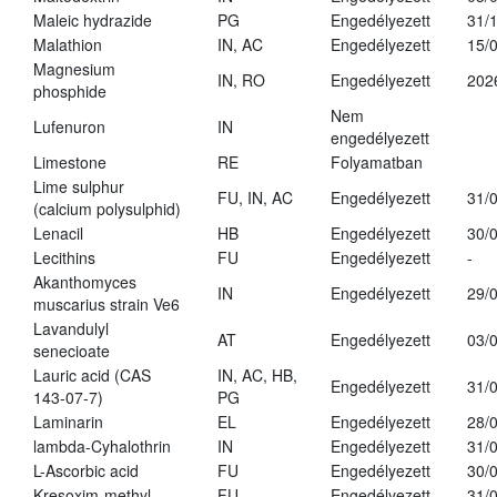
Maleic hydrazide
PG
Engedélyezett
31/
Malathion
IN, AC
Engedélyezett
15/
Magnesium
IN, RO
Engedélyezett
202
phosphide
Nem
Lufenuron
IN
engedélyezett
Limestone
RE
Folyamatban
Lime sulphur
FU, IN, AC
Engedélyezett
31/
(calcium polysulphid)
Lenacil
HB
Engedélyezett
30/
Lecithins
FU
Engedélyezett
-
Akanthomyces
IN
Engedélyezett
29/
muscarius strain Ve6
Lavandulyl
AT
Engedélyezett
03/
senecioate
Lauric acid (CAS
IN, AC, HB,
Engedélyezett
31/
143-07-7)
PG
Laminarin
EL
Engedélyezett
28/
lambda-Cyhalothrin
IN
Engedélyezett
31/
L-Ascorbic acid
FU
Engedélyezett
30/
Kresoxim-methyl
FU
Engedélyezett
31/