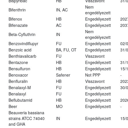
Bispyribac
HB
Visszavont
31/
Nem
Bifenthrin
IN, AC
engedélyezett
Bifenox
HB
Engedélyezett
202
Bifenazate
AC
Engedélyezett
203
Nem
Beta-Cyfluthrin
IN
engedélyezett
Benzovindiflupyr
FU
Engedélyezett
02/
Benzoic acid
BA, FU, OT
Engedélyezett
31/
Benthiavalicarb
FU
Visszavont
Bentazone
HB
Engedélyezett
31/
Bensulfuron
HB
Engedélyezett
15/
Benoxacor
Safener
Not PPP
-
Benfluralin
HB
Visszavont
202
Benalaxyl-M
FU
Engedélyezett
30/
Benalaxyl
FU
Engedélyezett
Beflubutamid
HB
Engedélyezett
202
Beer
MO
Engedélyezett
-
Beauveria bassiana
strains ATCC 74040
IN
Engedélyezett
15/
and GHA