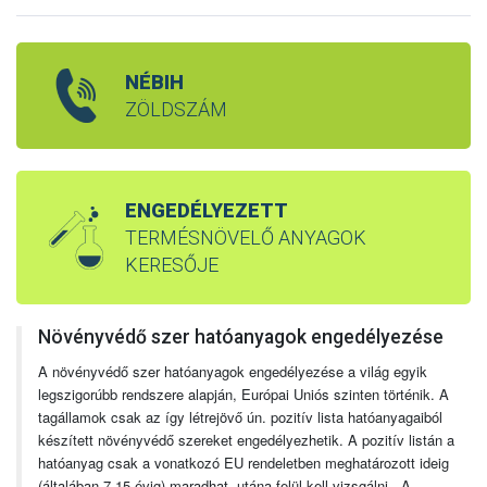
NÉBIH
ZÖLDSZÁM
ENGEDÉLYEZETT
TERMÉSNÖVELŐ ANYAGOK
KERESŐJE
Növényvédő szer hatóanyagok engedélyezése
A növényvédő szer hatóanyagok engedélyezése a világ egyik
legszigorúbb rendszere alapján, Európai Uniós szinten történik. A
tagállamok csak az így létrejövő ún. pozitív lista hatóanyagaiból
készített növényvédő szereket engedélyezhetik. A pozitív listán a
hatóanyag csak a vonatkozó EU rendeletben meghatározott ideig
(általában 7-15 évig) maradhat, utána felül kell vizsgálni. A