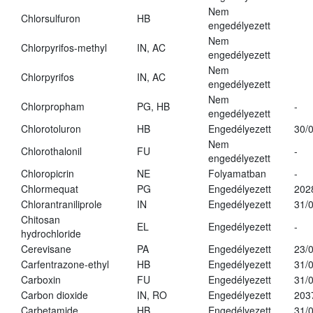
Nem
Chlorsulfuron
HB
engedélyezett
Nem
Chlorpyrifos-methyl
IN, AC
engedélyezett
Nem
Chlorpyrifos
IN, AC
engedélyezett
Nem
Chlorpropham
PG, HB
-
engedélyezett
Chlorotoluron
HB
Engedélyezett
30/
Nem
Chlorothalonil
FU
-
engedélyezett
Chloropicrin
NE
Folyamatban
-
Chlormequat
PG
Engedélyezett
202
Chlorantraniliprole
IN
Engedélyezett
31/
Chitosan
EL
Engedélyezett
-
hydrochloride
Cerevisane
PA
Engedélyezett
23/
Carfentrazone-ethyl
HB
Engedélyezett
31/
Carboxin
FU
Engedélyezett
31/
Carbon dioxide
IN, RO
Engedélyezett
203
Carbetamide
HB
Engedélyezett
31/