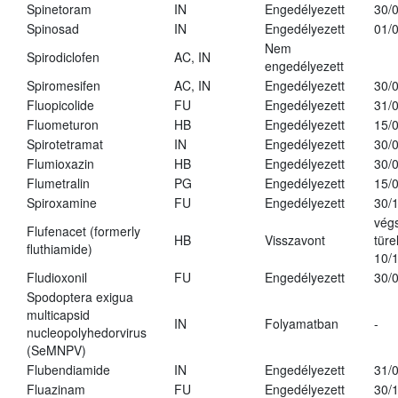
Spinetoram
IN
Engedélyezett
30/
Spinosad
IN
Engedélyezett
01/
Nem
Spirodiclofen
AC, IN
engedélyezett
Spiromesifen
AC, IN
Engedélyezett
30/
Fluopicolide
FU
Engedélyezett
31/
Fluometuron
HB
Engedélyezett
15/
Spirotetramat
IN
Engedélyezett
30/
Flumioxazin
HB
Engedélyezett
30/
Flumetralin
PG
Engedélyezett
15/
Spiroxamine
FU
Engedélyezett
30/
vég
Flufenacet (formerly
HB
Visszavont
türe
fluthiamide)
10/
Fludioxonil
FU
Engedélyezett
30/
Spodoptera exigua
multicapsid
IN
Folyamatban
-
nucleopolyhedorvirus
(SeMNPV)
Flubendiamide
IN
Engedélyezett
31/
Fluazinam
FU
Engedélyezett
30/