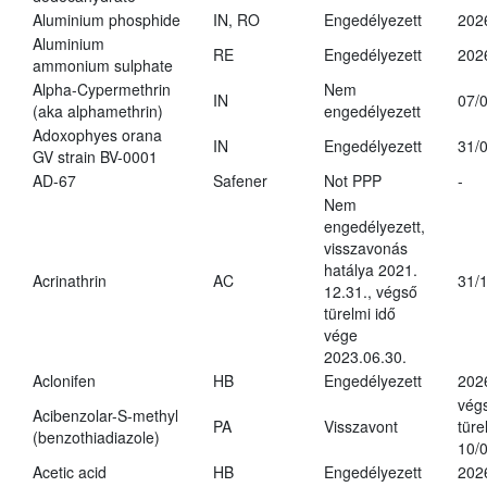
Aluminium phosphide
IN, RO
Engedélyezett
202
Aluminium
RE
Engedélyezett
202
ammonium sulphate
Alpha-Cypermethrin
Nem
IN
07/
(aka alphamethrin)
engedélyezett
Adoxophyes orana
IN
Engedélyezett
31/
GV strain BV-0001
AD-67
Safener
Not PPP
-
Nem
engedélyezett,
visszavonás
hatálya 2021.
Acrinathrin
AC
31/
12.31., végső
türelmi idő
vége
2023.06.30.
Aclonifen
HB
Engedélyezett
202
vég
Acibenzolar-S-methyl
PA
Visszavont
türe
(benzothiadiazole)
10/
Acetic acid
HB
Engedélyezett
202