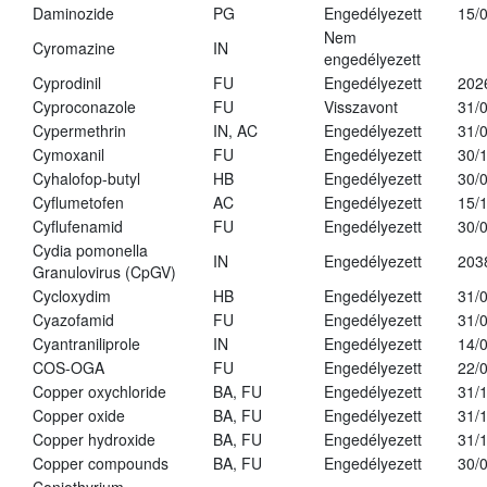
Daminozide
PG
Engedélyezett
15/
Nem
Cyromazine
IN
engedélyezett
Cyprodinil
FU
Engedélyezett
202
Cyproconazole
FU
Visszavont
31/
Cypermethrin
IN, AC
Engedélyezett
31/
Cymoxanil
FU
Engedélyezett
30/
Cyhalofop-butyl
HB
Engedélyezett
30/
Cyflumetofen
AC
Engedélyezett
15/
Cyflufenamid
FU
Engedélyezett
30/
Cydia pomonella
IN
Engedélyezett
203
Granulovirus (CpGV)
Cycloxydim
HB
Engedélyezett
31/
Cyazofamid
FU
Engedélyezett
31/
Cyantraniliprole
IN
Engedélyezett
14/
COS-OGA
FU
Engedélyezett
22/
Copper oxychloride
BA, FU
Engedélyezett
31/
Copper oxide
BA, FU
Engedélyezett
31/
Copper hydroxide
BA, FU
Engedélyezett
31/
Copper compounds
BA, FU
Engedélyezett
30/