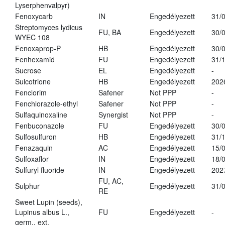
Lyserphenvalpyr)
Fenoxycarb
IN
Engedélyezett
31/
Streptomyces lydicus
FU, BA
Engedélyezett
30/
WYEC 108
Fenoxaprop-P
HB
Engedélyezett
30/
Fenhexamid
FU
Engedélyezett
31/
Sucrose
EL
Engedélyezett
-
Sulcotrione
HB
Engedélyezett
202
Fenclorim
Safener
Not PPP
-
Fenchlorazole-ethyl
Safener
Not PPP
-
Sulfaquinoxaline
Synergist
Not PPP
-
Fenbuconazole
FU
Engedélyezett
30/
Sulfosulfuron
HB
Engedélyezett
31/
Fenazaquin
AC
Engedélyezett
15/
Sulfoxaflor
IN
Engedélyezett
18/
Sulfuryl fluoride
IN
Engedélyezett
202
FU, AC,
Sulphur
Engedélyezett
31/
RE
Sweet Lupin (seeds),
Lupinus albus L.,
FU
Engedélyezett
-
germ., ext.