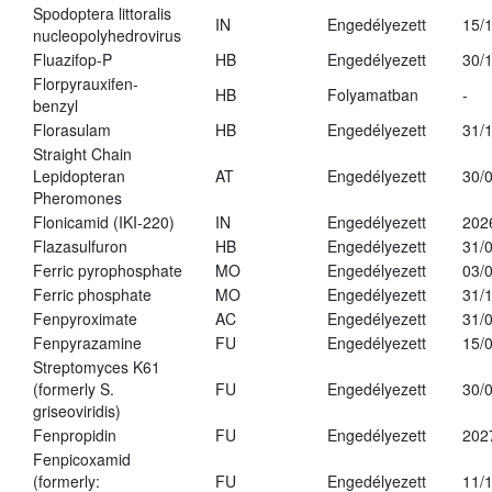
Spodoptera littoralis
IN
Engedélyezett
15/
nucleopolyhedrovirus
Fluazifop-P
HB
Engedélyezett
30/
Florpyrauxifen-
HB
Folyamatban
-
benzyl
Florasulam
HB
Engedélyezett
31/
Straight Chain
Lepidopteran
AT
Engedélyezett
30/
Pheromones
Flonicamid (IKI-220)
IN
Engedélyezett
202
Flazasulfuron
HB
Engedélyezett
31/
Ferric pyrophosphate
MO
Engedélyezett
03/
Ferric phosphate
MO
Engedélyezett
31/
Fenpyroximate
AC
Engedélyezett
31/
Fenpyrazamine
FU
Engedélyezett
15/
Streptomyces K61
(formerly S.
FU
Engedélyezett
30/
griseoviridis)
Fenpropidin
FU
Engedélyezett
202
Fenpicoxamid
(formerly:
FU
Engedélyezett
11/