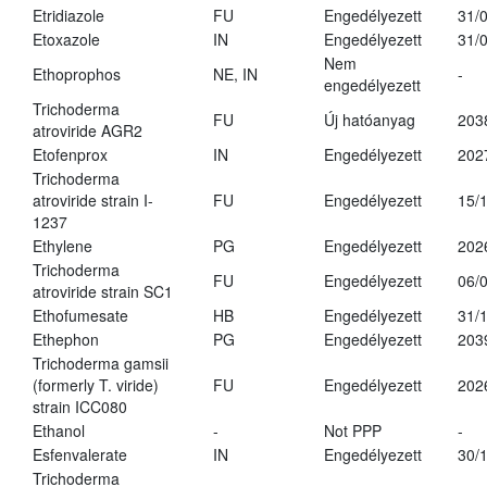
Etridiazole
FU
Engedélyezett
31/
Etoxazole
IN
Engedélyezett
31/
Nem
Ethoprophos
NE, IN
-
engedélyezett
Trichoderma
FU
Új hatóanyag
203
atroviride AGR2
Etofenprox
IN
Engedélyezett
202
Trichoderma
atroviride strain I-
FU
Engedélyezett
15/
1237
Ethylene
PG
Engedélyezett
202
Trichoderma
FU
Engedélyezett
06/
atroviride strain SC1
Ethofumesate
HB
Engedélyezett
31/
Ethephon
PG
Engedélyezett
203
Trichoderma gamsii
(formerly T. viride)
FU
Engedélyezett
202
strain ICC080
Ethanol
-
Not PPP
-
Esfenvalerate
IN
Engedélyezett
30/
Trichoderma