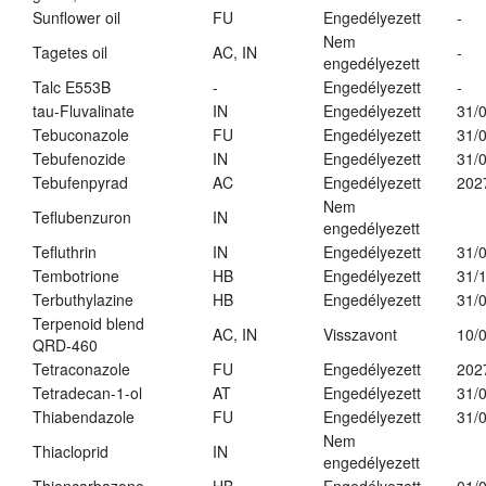
Sunflower oil
FU
Engedélyezett
-
Nem
Tagetes oil
AC, IN
-
engedélyezett
Talc E553B
-
Engedélyezett
-
tau-Fluvalinate
IN
Engedélyezett
31/
Tebuconazole
FU
Engedélyezett
31/
Tebufenozide
IN
Engedélyezett
31/
Tebufenpyrad
AC
Engedélyezett
202
Nem
Teflubenzuron
IN
engedélyezett
Tefluthrin
IN
Engedélyezett
31/
Tembotrione
HB
Engedélyezett
31/
Terbuthylazine
HB
Engedélyezett
31/
Terpenoid blend
AC, IN
Visszavont
10/
QRD-460
Tetraconazole
FU
Engedélyezett
202
Tetradecan-1-ol
AT
Engedélyezett
31/
Thiabendazole
FU
Engedélyezett
31/
Nem
Thiacloprid
IN
engedélyezett