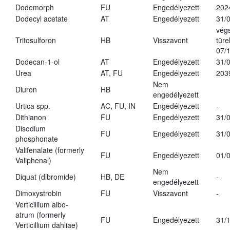
Dodemorph
FU
Engedélyezett
202
Dodecyl acetate
AT
Engedélyezett
31/
vég
Tritosulforon
HB
Visszavont
türe
07/
Dodecan-1-ol
AT
Engedélyezett
31/
Urea
AT, FU
Engedélyezett
203
Nem
Diuron
HB
engedélyezett
Urtica spp.
AC, FU, IN
Engedélyezett
-
Dithianon
FU
Engedélyezett
31/
Disodium
FU
Engedélyezett
31/
phosphonate
Valifenalate (formerly
FU
Engedélyezett
01/
Valiphenal)
Nem
Diquat (dibromide)
HB, DE
-
engedélyezett
Dimoxystrobin
FU
Visszavont
-
Verticillium albo-
atrum (formerly
FU
Engedélyezett
31/
Verticillium dahliae)