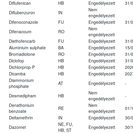
Diflufenican
HB
Engedélyezett
31/
Nem
Diflubenzuron
IN
engedélyezett
Difenoconazole
FU
Engedélyezett
31/
Nem
Difenacoum
RO
engedélyezett
Diethofencarb
FU
Engedélyezett
31/
Aluminium sulphate
BA
Engedélyezett
15/
Bromadiolone
RO
Engedélyezett
31/
Diclofop
HB
Engedélyezett
31/
Dichlorprop-P
HB
Engedélyezett
202
Dicamba
HB
Engedélyezett
202
Diammonium
AT
Engedélyezett
-
phosphate
Nem
Desmedipham
HB
-
engedélyezett
Denathonium
Nem
RE
01/
benzoate
engedélyezett
Deltamethrin
IN
Engedélyezett
30/
NE, FU,
Dazomet
Engedélyezett
30/
HB, ST