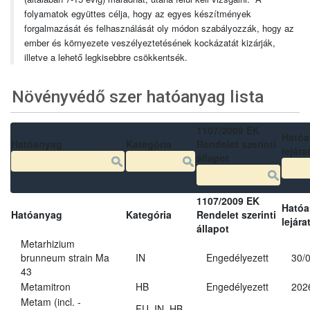
folyamatok együttes célja, hogy az egyes készítmények
forgalmazását és felhasználását oly módon szabályozzák, hogy az
ember és környezete veszélyeztetésének kockázatát kizárják,
illetve a lehető legkisebbre csökkentsék.
Növényvédő szer hatóanyag lista
1107/2009 EK
Ható
Hatóanyag
Kategória
Rendelet szerinti
lejára
állapot
1107/2009 EK
Ható
Hatóanyag
Kategória
Rendelet szerinti
lejára
állapot
Metarhizium
brunneum strain Ma
IN
Engedélyezett
30/
43
Metamitron
HB
Engedélyezett
202
Metam (incl. -
FU, IN, HB,