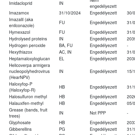
Nem
Imidacloprid
IN
engedélyezett
Imazamox
31/10/2024
Engedélyezett
30/
Imazalil (aka
FU
Engedélyezett
31/
enilconazole)
Hymexazol
FU
Engedélyezett
31/
Hydrolysed proteins
IN
Engedélyezett
203
Hydrogen peroxide
BA, FU
Engedélyezett
-
Hexythiazox
AC, IN
Engedélyezett
31/
Heptamaloxyloglucan
EL
Engedélyezett
203
Helicoverpa armigera
nucleopolyhedrovirus
IN
Engedélyezett
15/
(HearNPV)
Haloxyfop-P
HB
Engedélyezett
31/
(Haloxyfop-R)
Halosulfuron methyl
HB
Engedélyezett
202
Halauxifen-methyl
HB
Engedélyezett
05/
Grease (bands, fruit
IN
Not PPP
-
trees)
Glyphosate
HB
Engedélyezett
203
Gibberellins
PG
Engedélyezett
31/