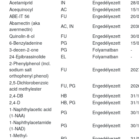
Acetamiprid
IN
Engedélyezett
28/
Acequinocyl
AC
Engedélyezett
15/
ABE-IT 56
FU
Engedélyezett
20/
Abamectin (aka
AC, IN
Engedélyezett
203
avermectin)
Quinolin-8-ol
FU
Engedélyezett
30/
6-Benzyladenine
PG
Engedélyezett
15/
3-decen-2-one
PG
Folyamatban
-
24-Epibrassinolide
EL
Folyamatban
-
2-Phenylphenol (incl.
sodium salt
FU
Engedélyezett
202
orthophenyl phenol)
2,5-Dichlorobenzoic
FU, PG
Engedélyezett
202
acid methylester
2,4-DB
HB
Engedélyezett
31/
2,4-D
HB, PG
Engedélyezett
31/
1-Naphthylacetic acid
PG
Engedélyezett
30/
(1-NAA)
1-Naphthylacetamide
PG
Engedélyezett
30/
(1-NAD)
1-Methyl-
PG
Engedélyezett
31/