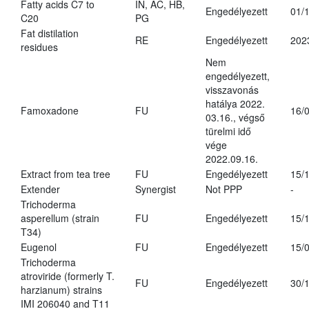
Fatty acids C7 to
IN, AC, HB,
Engedélyezett
01/
C20
PG
Fat distilation
RE
Engedélyezett
202
residues
Nem
engedélyezett,
visszavonás
hatálya 2022.
Famoxadone
FU
16/
03.16., végső
türelmi idő
vége
2022.09.16.
Extract from tea tree
FU
Engedélyezett
15/
Extender
Synergist
Not PPP
-
Trichoderma
asperellum (strain
FU
Engedélyezett
15/
T34)
Eugenol
FU
Engedélyezett
15/
Trichoderma
atroviride (formerly T.
FU
Engedélyezett
30/
harzianum) strains
IMI 206040 and T11