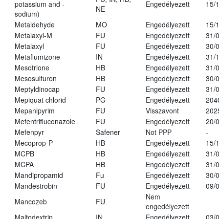
potassium and -
Engedélyezett
15/
NE
sodium)
Metaldehyde
MO
Engedélyezett
15/
Metalaxyl-M
FU
Engedélyezett
31/
Metalaxyl
FU
Engedélyezett
30/
Metaflumizone
IN
Engedélyezett
31/
Mesotrione
HB
Engedélyezett
31/
Mesosulfuron
HB
Engedélyezett
30/
Meptyldinocap
FU
Engedélyezett
31/
Mepiquat chlorid
PG
Engedélyezett
204
Mepanipyrim
FU
Visszavont
202
Mefentrifluconazole
FU
Engedélyezett
20/
Mefenpyr
Safener
Not PPP
-
Mecoprop-P
HB
Engedélyezett
15/
MCPB
HB
Engedélyezett
31/
MCPA
HB
Engedélyezett
31/
Mandipropamid
Fu
Engedélyezett
30/
Mandestrobin
FU
Engedélyezett
09/
Nem
Mancozeb
FU
engedélyezett
Maltodextrin
IN
Engedélyezett
03/