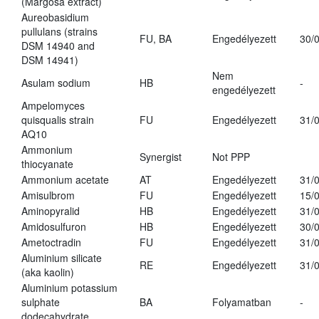
(Margosa extract)
Aureobasidium
pullulans (strains
FU, BA
Engedélyezett
30/
DSM 14940 and
DSM 14941)
Nem
Asulam sodium
HB
-
engedélyezett
Ampelomyces
quisqualis strain
FU
Engedélyezett
31/
AQ10
Ammonium
Synergist
Not PPP
thiocyanate
Ammonium acetate
AT
Engedélyezett
31/
Amisulbrom
FU
Engedélyezett
15/
Aminopyralid
HB
Engedélyezett
31/
Amidosulfuron
HB
Engedélyezett
30/
Ametoctradin
FU
Engedélyezett
31/
Aluminium silicate
RE
Engedélyezett
31/
(aka kaolin)
Aluminium potassium
sulphate
BA
Folyamatban
-
dodecahydrate