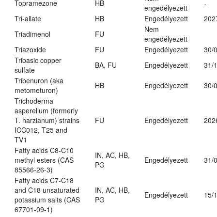
Topramezone
HB
-
engedélyezett
Tri-allate
HB
Engedélyezett
202
Nem
Triadimenol
FU
engedélyezett
Triazoxide
FU
Engedélyezett
30/
Tribasic copper
BA, FU
Engedélyezett
31/
sulfate
Tribenuron (aka
HB
Engedélyezett
30/
metometuron)
Trichoderma
asperellum (formerly
T. harzianum) strains
FU
Engedélyezett
202
ICC012, T25 and
TV1
Fatty acids C8-C10
IN, AC, HB,
methyl esters (CAS
Engedélyezett
31/
PG
85566-26-3)
Fatty acids C7-C18
and C18 unsaturated
IN, AC, HB,
Engedélyezett
15/
potassium salts (CAS
PG
67701-09-1)