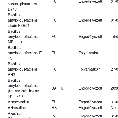
FU
Engedélyezett
31/
subsp. plantarum
D747
Bacillus
amyloliquefaciens
FU
Engedélyezett
01/
strain FZB24
Bacillus
amyloliquefaciens
FU
Engedélyezett
16/
MBI 600
Bacillus
amyloliquefaciens IT-
FU
Folyamatban
-
45
Bacillus
amyloliquefaciens
FU
Folyamatban
27/
AH2
Bacillus
amyloliquefaciens
BA, FU
Engedélyezett
203
(former subtilis) str.
QST 713
Azoxystrobin
FU
Engedélyezett
31/
Azimsulfuron
HB
Engedélyezett
31/
Azadirachtin
IN
Engedélyezett
31/