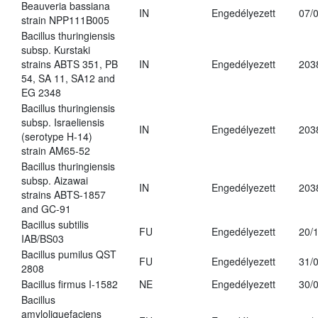
Beauveria bassiana
IN
Engedélyezett
07/
strain NPP111B005
Bacillus thuringiensis
subsp. Kurstaki
strains ABTS 351, PB
IN
Engedélyezett
203
54, SA 11, SA12 and
EG 2348
Bacillus thuringiensis
subsp. Israeliensis
IN
Engedélyezett
203
(serotype H-14)
strain AM65-52
Bacillus thuringiensis
subsp. Aizawai
IN
Engedélyezett
203
strains ABTS-1857
and GC-91
Bacillus subtilis
FU
Engedélyezett
20/
IAB/BS03
Bacillus pumilus QST
FU
Engedélyezett
31/
2808
Bacillus firmus I-1582
NE
Engedélyezett
30/
Bacillus
amyloliquefaciens