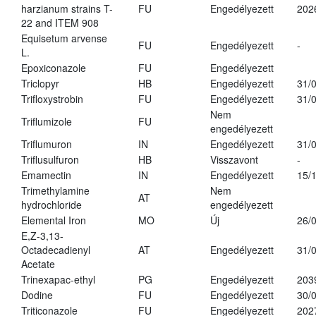
harzianum strains T-
FU
Engedélyezett
202
22 and ITEM 908
Equisetum arvense
FU
Engedélyezett
-
L.
Epoxiconazole
FU
Engedélyezett
Triclopyr
HB
Engedélyezett
31/
Trifloxystrobin
FU
Engedélyezett
31/
Nem
Triflumizole
FU
engedélyezett
Triflumuron
IN
Engedélyezett
31/
Triflusulfuron
HB
Visszavont
-
Emamectin
IN
Engedélyezett
15/
Trimethylamine
Nem
AT
hydrochloride
engedélyezett
Elemental Iron
MO
Új
26/
E,Z-3,13-
Octadecadienyl
AT
Engedélyezett
31/
Acetate
Trinexapac-ethyl
PG
Engedélyezett
203
Dodine
FU
Engedélyezett
30/
Triticonazole
FU
Engedélyezett
202