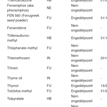
Thiencarbazone
HB
Engedélyezett
01/
Fenamiphos (aka
Nem
NE
phenamiphos)
engedélyezett
FEN 560 (Fenugreek
FU
Engedélyezett
31/
seed powder)
Nem
Fenamidone
FU
-
engedélyezett
Thifensulfuron-
HB
Engedélyezett
31/
methyl
Nem
Thiophanate-methyl
FU
engedélyezett
Nem
Thiamethoxam
IN
201
engedélyezett
Nem
Thiram
FU
-
engedélyezett
Nem
Thyme oil
IN
-
engedélyezett
Thymol
FU
Engedélyezett
15/
Tolclofos-methyl
FU
Engedélyezett
31/
Nem
Tolpyralate
HB
-
engedélyezett
Nem