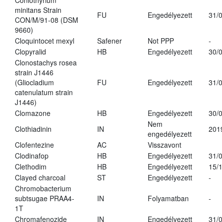
Coniothyrium
minitans Strain
FU
Engedélyezett
31/
CON/M/91-08 (DSM
9660)
Cloquintocet mexyl
Safener
Not PPP
-
Clopyralid
HB
Engedélyezett
30/
Clonostachys rosea
strain J1446
(Gliocladium
FU
Engedélyezett
31/
catenulatum strain
J1446)
Clomazone
HB
Engedélyezett
30/
Nem
Clothiadinin
IN
201
engedélyezett
Clofentezine
AC
Visszavont
Clodinafop
HB
Engedélyezett
31/
Clethodim
HB
Engedélyezett
15/
Clayed charcoal
ST
Engedélyezett
-
Chromobacterium
subtsugae PRAA4-
IN
Folyamatban
-
1T
Chromafenozide
IN
Engedélyezett
31/