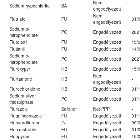
Nem
Sodium hypochlorite
BA
engedélyezett
Nem
Flutriafol
FU
31/
engedélyezett
Sodium o-
PG
Engedélyezett
202
nitrophenolate
Flutolanil
FU
Engedélyezett
15/
Flutianil
FU
Engedélyezett
14/
Sodium p-
PG
Engedélyezett
202
nitrophenolate
Fluroxypyr
HB
Engedélyezett
15/
Nem
Flurtamone
HB
-
engedélyezett
Flurochloridone
HB
Engedélyezett
31/
Sodium silver
PG
Engedélyezett
31/
thiosulphate
Flurazole
Safener
Not PPP
-
Fluquinconazole
FU
Engedélyezett
31/
Flupyradifurone
IN
Engedélyezett
09/
Fluoxastrobin
FU
Engedélyezett
31/
Fluopyram
FU
Engedélyezett
15/