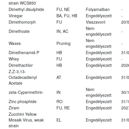
strain WCS850
Dimethyl disulphide
FU, NE
Folyamatban
-
Vinegar
BA, FU, HB
Engedélyezett
-
Dimethomorph
FU
Visszavont
20/
Nem
Dimethoate
IN, AC
-
engedélyezett
Nem
Waxes
Pruning
-
engedélyezett
Dimethenamid-P
HB
Engedélyezett
31/
Whey
FU
Engedélyezett
-
Dimethachlor
HB
Engedélyezett
202
Z,Z-3,13-
Octadecadienyl
AT
Engedélyezett
31/
Acetate
Nem
zeta-Cypermethrin
IN
30/
engedélyezett
Zinc phosphide
RO
Engedélyezett
31/
Ziram
FU, RE
Engedélyezett
202
Zucchini Yellow
Mosaik Virus, weak
EL
Engedélyezett
31/
strain