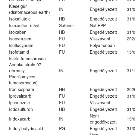
Kieselgur
IN
Engedélyezett
31/
(diatomaceous earth)
Isoxaflutole
HB
Engedélyezett
31/
Isoxadifen-ethyl
Safener
Not PPP
-
Isoxaben
HB
Engedélyezett
31/
Isopyrazam
FU
Visszavont
202
Isoflucypram
FU
Folyamatban
-
Isofetamid
FU
Engedélyezett
15/
Isaria fumosorosea
Apopka strain 97
(formely
IN
Engedélyezett
31/
Paecilomyces
fumosoroseus)
Iron sulphate
HB
Engedélyezett
202
Iprovalicarb
FU
Engedélyezett
31/
Ipconazole
FU
Visszavont
-
Iodosulfuron
HB
Engedélyezett
31/
Nem
Indoxacarb
IN
19/
engedélyezett
Indolylbutyric acid
PG
Engedélyezett
31/