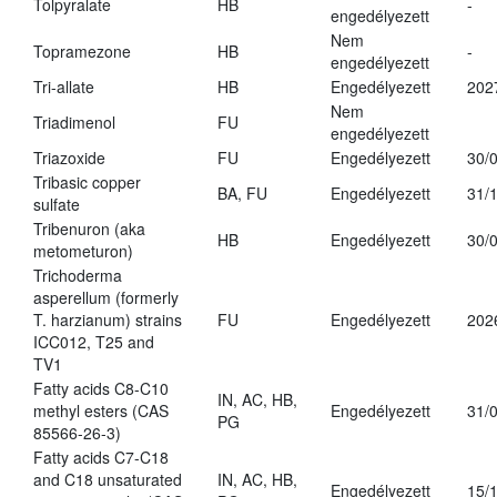
Tolpyralate
HB
-
engedélyezett
Nem
Topramezone
HB
-
engedélyezett
Tri-allate
HB
Engedélyezett
202
Nem
Triadimenol
FU
engedélyezett
Triazoxide
FU
Engedélyezett
30/
Tribasic copper
BA, FU
Engedélyezett
31/
sulfate
Tribenuron (aka
HB
Engedélyezett
30/
metometuron)
Trichoderma
asperellum (formerly
T. harzianum) strains
FU
Engedélyezett
202
ICC012, T25 and
TV1
Fatty acids C8-C10
IN, AC, HB,
methyl esters (CAS
Engedélyezett
31/
PG
85566-26-3)
Fatty acids C7-C18
and C18 unsaturated
IN, AC, HB,
Engedélyezett
15/