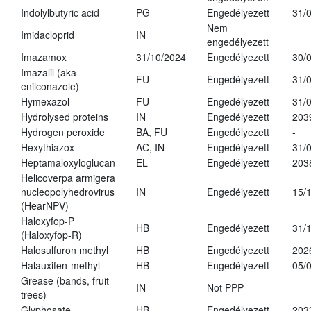
Indolylbutyric acid
PG
Engedélyezett
31/
Nem
Imidacloprid
IN
engedélyezett
Imazamox
31/10/2024
Engedélyezett
30/
Imazalil (aka
FU
Engedélyezett
31/
enilconazole)
Hymexazol
FU
Engedélyezett
31/
Hydrolysed proteins
IN
Engedélyezett
203
Hydrogen peroxide
BA, FU
Engedélyezett
-
Hexythiazox
AC, IN
Engedélyezett
31/
Heptamaloxyloglucan
EL
Engedélyezett
203
Helicoverpa armigera
nucleopolyhedrovirus
IN
Engedélyezett
15/
(HearNPV)
Haloxyfop-P
HB
Engedélyezett
31/
(Haloxyfop-R)
Halosulfuron methyl
HB
Engedélyezett
202
Halauxifen-methyl
HB
Engedélyezett
05/
Grease (bands, fruit
IN
Not PPP
-
trees)
Glyphosate
HB
Engedélyezett
203