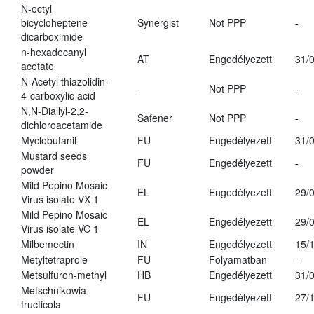
N-octyl
bicycloheptene
Synergist
Not PPP
-
dicarboximide
n-hexadecanyl
AT
Engedélyezett
31/
acetate
N-Acetyl thiazolidin-
-
Not PPP
-
4-carboxylic acid
N,N-Diallyl-2,2-
Safener
Not PPP
-
dichloroacetamide
Myclobutanil
FU
Engedélyezett
31/
Mustard seeds
FU
Engedélyezett
-
powder
Mild Pepino Mosaic
EL
Engedélyezett
29/
Virus isolate VX 1
Mild Pepino Mosaic
EL
Engedélyezett
29/
Virus isolate VC 1
Milbemectin
IN
Engedélyezett
15/
Metyltetraprole
FU
Folyamatban
-
Metsulfuron-methyl
HB
Engedélyezett
31/
Metschnikowia
FU
Engedélyezett
27/
fructicola