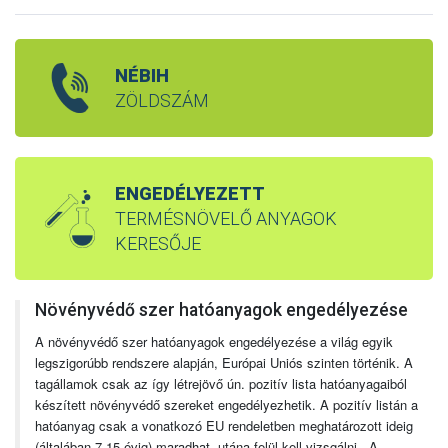
NÉBIH
ZÖLDSZÁM
ENGEDÉLYEZETT
TERMÉSNÖVELŐ ANYAGOK
KERESŐJE
Növényvédő szer hatóanyagok engedélyezése
A növényvédő szer hatóanyagok engedélyezése a világ egyik
legszigorúbb rendszere alapján, Európai Uniós szinten történik. A
tagállamok csak az így létrejövő ún. pozitív lista hatóanyagaiból
készített növényvédő szereket engedélyezhetik. A pozitív listán a
hatóanyag csak a vonatkozó EU rendeletben meghatározott ideig
(általában 7-15 évig) maradhat, utána felül kell vizsgálni. A