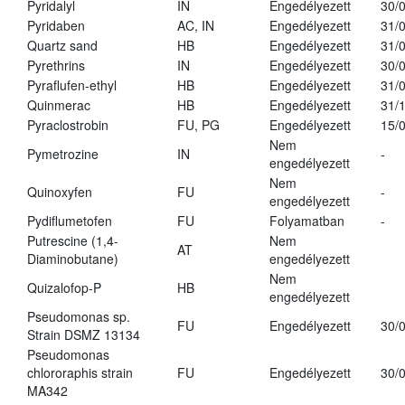
Pyridalyl
IN
Engedélyezett
30/
Pyridaben
AC, IN
Engedélyezett
31/
Quartz sand
HB
Engedélyezett
31/
Pyrethrins
IN
Engedélyezett
30/
Pyraflufen-ethyl
HB
Engedélyezett
31/
Quinmerac
HB
Engedélyezett
31/
Pyraclostrobin
FU, PG
Engedélyezett
15/
Nem
Pymetrozine
IN
-
engedélyezett
Nem
Quinoxyfen
FU
-
engedélyezett
Pydiflumetofen
FU
Folyamatban
-
Putrescine (1,4-
Nem
AT
Diaminobutane)
engedélyezett
Nem
Quizalofop-P
HB
engedélyezett
Pseudomonas sp.
FU
Engedélyezett
30/
Strain DSMZ 13134
Pseudomonas
chlororaphis strain
FU
Engedélyezett
30/
MA342