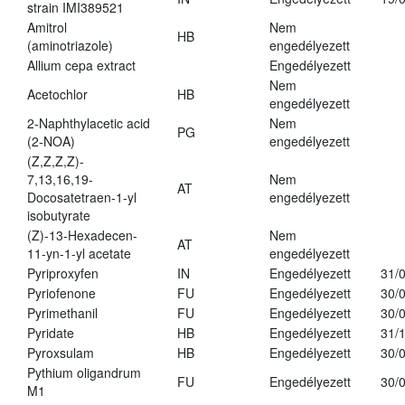
strain IMI389521
Amitrol
Nem
HB
(aminotriazole)
engedélyezett
Allium cepa extract
Engedélyezett
Nem
Acetochlor
HB
engedélyezett
2-Naphthylacetic acid
Nem
PG
(2-NOA)
engedélyezett
(Z,Z,Z,Z)-
7,13,16,19-
Nem
AT
Docosatetraen-1-yl
engedélyezett
isobutyrate
(Z)-13-Hexadecen-
Nem
AT
11-yn-1-yl acetate
engedélyezett
Pyriproxyfen
IN
Engedélyezett
31/
Pyriofenone
FU
Engedélyezett
30/
Pyrimethanil
FU
Engedélyezett
30/
Pyridate
HB
Engedélyezett
31/
Pyroxsulam
HB
Engedélyezett
30/
Pythium oligandrum
FU
Engedélyezett
30/
M1