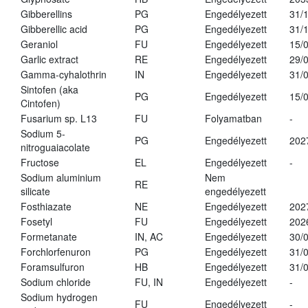
Gibberellins
PG
Engedélyezett
31/
Gibberellic acid
PG
Engedélyezett
31/
Geraniol
FU
Engedélyezett
15/
Garlic extract
RE
Engedélyezett
29/
Gamma-cyhalothrin
IN
Engedélyezett
31/
Sintofen (aka
PG
Engedélyezett
15/
Cintofen)
Fusarium sp. L13
FU
Folyamatban
-
Sodium 5-
PG
Engedélyezett
202
nitroguaiacolate
Fructose
EL
Engedélyezett
-
Sodium aluminium
Nem
RE
silicate
engedélyezett
Fosthiazate
NE
Engedélyezett
202
Fosetyl
FU
Engedélyezett
202
Formetanate
IN, AC
Engedélyezett
30/
Forchlorfenuron
PG
Engedélyezett
31/
Foramsulfuron
HB
Engedélyezett
31/
Sodium chloride
FU, IN
Engedélyezett
-
Sodium hydrogen
FU
Engedélyezett
-