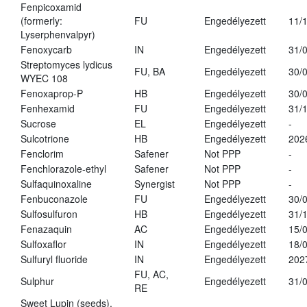
Fenpicoxamid
(formerly:
FU
Engedélyezett
11/
Lyserphenvalpyr)
Fenoxycarb
IN
Engedélyezett
31/
Streptomyces lydicus
FU, BA
Engedélyezett
30/
WYEC 108
Fenoxaprop-P
HB
Engedélyezett
30/
Fenhexamid
FU
Engedélyezett
31/
Sucrose
EL
Engedélyezett
-
Sulcotrione
HB
Engedélyezett
202
Fenclorim
Safener
Not PPP
-
Fenchlorazole-ethyl
Safener
Not PPP
-
Sulfaquinoxaline
Synergist
Not PPP
-
Fenbuconazole
FU
Engedélyezett
30/
Sulfosulfuron
HB
Engedélyezett
31/
Fenazaquin
AC
Engedélyezett
15/
Sulfoxaflor
IN
Engedélyezett
18/
Sulfuryl fluoride
IN
Engedélyezett
202
FU, AC,
Sulphur
Engedélyezett
31/
RE
Sweet Lupin (seeds),