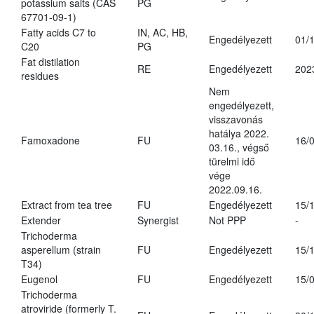
potassium salts (CAS
PG
67701-09-1)
Fatty acids C7 to
IN, AC, HB,
Engedélyezett
01/
C20
PG
Fat distilation
RE
Engedélyezett
202
residues
Nem
engedélyezett,
visszavonás
hatálya 2022.
Famoxadone
FU
16/
03.16., végső
türelmi idő
vége
2022.09.16.
Extract from tea tree
FU
Engedélyezett
15/
Extender
Synergist
Not PPP
-
Trichoderma
asperellum (strain
FU
Engedélyezett
15/
T34)
Eugenol
FU
Engedélyezett
15/
Trichoderma
atroviride (formerly T.