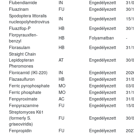
Flubendiamide
IN
Engedélyezett
31/
Fluazinam
FU
Engedélyezett
30/
Spodoptera littoralis
IN
Engedélyezett
15/
nucleopolyhedrovirus
Fluazifop-P
HB
Engedélyezett
30/
Florpyrauxifen-
HB
Folyamatban
-
benzyl
Florasulam
HB
Engedélyezett
31/
Straight Chain
Lepidopteran
AT
Engedélyezett
30/
Pheromones
Flonicamid (IKI-220)
IN
Engedélyezett
202
Flazasulfuron
HB
Engedélyezett
31/
Ferric pyrophosphate
MO
Engedélyezett
03/
Ferric phosphate
MO
Engedélyezett
31/
Fenpyroximate
AC
Engedélyezett
31/
Fenpyrazamine
FU
Engedélyezett
15/
Streptomyces K61
(formerly S.
FU
Engedélyezett
30/
griseoviridis)
Fenpropidin
FU
Engedélyezett
202