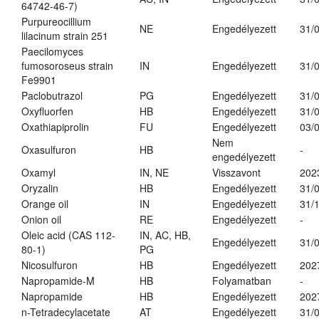
64742-46-7)
Purpureocillium
NE
Engedélyezett
31/
lilacinum strain 251
Paecilomyces
fumosoroseus strain
IN
Engedélyezett
31/
Fe9901
Paclobutrazol
PG
Engedélyezett
31/
Oxyfluorfen
HB
Engedélyezett
31/
Oxathiapiprolin
FU
Engedélyezett
03/
Nem
Oxasulfuron
HB
-
engedélyezett
Oxamyl
IN, NE
Visszavont
202
Oryzalin
HB
Engedélyezett
31/
Orange oil
IN
Engedélyezett
31/
Onion oil
RE
Engedélyezett
-
Oleic acid (CAS 112-
IN, AC, HB,
Engedélyezett
31/
80-1)
PG
Nicosulfuron
HB
Engedélyezett
202
Napropamide-M
HB
Folyamatban
-
Napropamide
HB
Engedélyezett
202
n-Tetradecylacetate
AT
Engedélyezett
31/