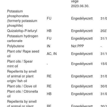
vége
2023.06.30.
Potassium
phosphonates
FU
Engedélyezett
31/
(formerly potassium
phosphite)
Quizalofop-P-tefuryl
HB
Engedélyezett
202
Potassium hydrogen
FU
Engedélyezett
31/
carbonate
Polybutene
IN
Not PPP
-
Plant oils/ Rape seed
AC, IN
Engedélyezett
31/
oil
Plant oils / Spear
-
Engedélyezett
15/
mint oil
Repellents by smell
of animal or plant
RE
Engedélyezett
31/
origin/ fish oil
Plant oils / Clove oil
RE
Engedélyezett
30/
Plant oils / Citronella
HB
Engedélyezett
31/
oil
Repellents by smell
of animal or plant
RE
Engedélyezett
30/