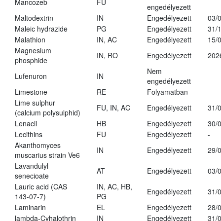
Mancozeb
FU
engedélyezett
Maltodextrin
IN
Engedélyezett
03/
Maleic hydrazide
PG
Engedélyezett
31/
Malathion
IN, AC
Engedélyezett
15/
Magnesium
IN, RO
Engedélyezett
202
phosphide
Nem
Lufenuron
IN
engedélyezett
Limestone
RE
Folyamatban
Lime sulphur
FU, IN, AC
Engedélyezett
31/
(calcium polysulphid)
Lenacil
HB
Engedélyezett
30/
Lecithins
FU
Engedélyezett
-
Akanthomyces
IN
Engedélyezett
29/
muscarius strain Ve6
Lavandulyl
AT
Engedélyezett
03/
senecioate
Lauric acid (CAS
IN, AC, HB,
Engedélyezett
31/
143-07-7)
PG
Laminarin
EL
Engedélyezett
28/
lambda-Cyhalothrin
IN
Engedélyezett
31/