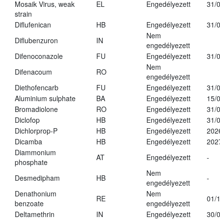
Mosaik Virus, weak
EL
Engedélyezett
31/
strain
Diflufenican
HB
Engedélyezett
31/
Nem
Diflubenzuron
IN
engedélyezett
Difenoconazole
FU
Engedélyezett
31/
Nem
Difenacoum
RO
engedélyezett
Diethofencarb
FU
Engedélyezett
31/
Aluminium sulphate
BA
Engedélyezett
15/
Bromadiolone
RO
Engedélyezett
31/
Diclofop
HB
Engedélyezett
31/
Dichlorprop-P
HB
Engedélyezett
202
Dicamba
HB
Engedélyezett
202
Diammonium
AT
Engedélyezett
-
phosphate
Nem
Desmedipham
HB
-
engedélyezett
Denathonium
Nem
RE
01/
benzoate
engedélyezett
Deltamethrin
IN
Engedélyezett
30/