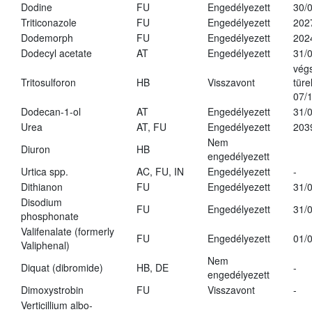
Dodine
FU
Engedélyezett
30/
Triticonazole
FU
Engedélyezett
202
Dodemorph
FU
Engedélyezett
202
Dodecyl acetate
AT
Engedélyezett
31/
vég
Tritosulforon
HB
Visszavont
türe
07/
Dodecan-1-ol
AT
Engedélyezett
31/
Urea
AT, FU
Engedélyezett
203
Nem
Diuron
HB
engedélyezett
Urtica spp.
AC, FU, IN
Engedélyezett
-
Dithianon
FU
Engedélyezett
31/
Disodium
FU
Engedélyezett
31/
phosphonate
Valifenalate (formerly
FU
Engedélyezett
01/
Valiphenal)
Nem
Diquat (dibromide)
HB, DE
-
engedélyezett
Dimoxystrobin
FU
Visszavont
-
Verticillium albo-