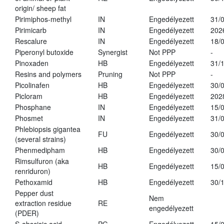
origin/ sheep fat
Pirimiphos-methyl
IN
Engedélyezett
31/
Pirimicarb
IN
Engedélyezett
202
Rescalure
IN
Engedélyezett
18/
Piperonyl butoxide
Synergist
Not PPP
-
Pinoxaden
HB
Engedélyezett
31/
Resins and polymers
Pruning
Not PPP
-
Picolinafen
HB
Engedélyezett
30/
Picloram
HB
Engedélyezett
202
Phosphane
IN
Engedélyezett
15/
Phosmet
IN
Engedélyezett
31/
Phlebiopsis gigantea
FU
Engedélyezett
30/
(several strains)
Phenmedipham
HB
Engedélyezett
30/
Rimsulfuron (aka
HB
Engedélyezett
15/
renriduron)
Pethoxamid
HB
Engedélyezett
30/
Pepper dust
Nem
extraction residue
RE
engedélyezett
(PDER)