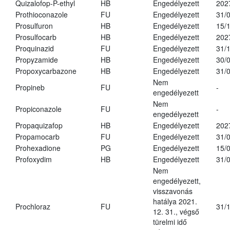
Quizalofop-P-ethyl
HB
Engedélyezett
202
Prothioconazole
FU
Engedélyezett
31/
Prosulfuron
HB
Engedélyezett
15/
Prosulfocarb
HB
Engedélyezett
202
Proquinazid
FU
Engedélyezett
31/
Propyzamide
HB
Engedélyezett
30/
Propoxycarbazone
HB
Engedélyezett
31/
Nem
Propineb
FU
-
engedélyezett
Nem
Propiconazole
FU
-
engedélyezett
Propaquizafop
HB
Engedélyezett
202
Propamocarb
FU
Engedélyezett
31/
Prohexadione
PG
Engedélyezett
15/
Profoxydim
HB
Engedélyezett
31/
Nem
engedélyezett,
visszavonás
hatálya 2021.
Prochloraz
FU
31/
12. 31., végső
türelmi idő