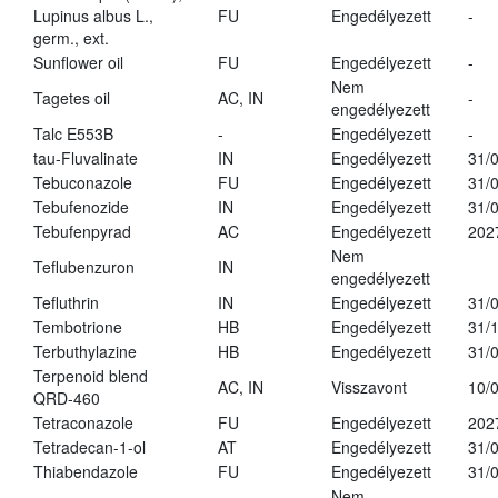
Lupinus albus L.,
FU
Engedélyezett
-
germ., ext.
Sunflower oil
FU
Engedélyezett
-
Nem
Tagetes oil
AC, IN
-
engedélyezett
Talc E553B
-
Engedélyezett
-
tau-Fluvalinate
IN
Engedélyezett
31/
Tebuconazole
FU
Engedélyezett
31/
Tebufenozide
IN
Engedélyezett
31/
Tebufenpyrad
AC
Engedélyezett
202
Nem
Teflubenzuron
IN
engedélyezett
Tefluthrin
IN
Engedélyezett
31/
Tembotrione
HB
Engedélyezett
31/
Terbuthylazine
HB
Engedélyezett
31/
Terpenoid blend
AC, IN
Visszavont
10/
QRD-460
Tetraconazole
FU
Engedélyezett
202
Tetradecan-1-ol
AT
Engedélyezett
31/
Thiabendazole
FU
Engedélyezett
31/
Nem