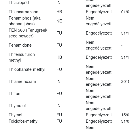
Thiacloprid
IN
engedélyezett
Thiencarbazone
HB
Engedélyezett
01/
Fenamiphos (aka
Nem
NE
phenamiphos)
engedélyezett
FEN 560 (Fenugreek
FU
Engedélyezett
31/
seed powder)
Nem
Fenamidone
FU
-
engedélyezett
Thifensulfuron-
HB
Engedélyezett
31/
methyl
Nem
Thiophanate-methyl
FU
engedélyezett
Nem
Thiamethoxam
IN
201
engedélyezett
Nem
Thiram
FU
-
engedélyezett
Nem
Thyme oil
IN
-
engedélyezett
Thymol
FU
Engedélyezett
15/
Tolclofos-methyl
FU
Engedélyezett
31/
Nem