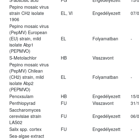
S-abscisic acid
PG
Engedélyezett
15/
Pepino mosaic virus
strain CH2 isolate
EL, VI
Engedélyezett
07/
1906
Pepino mosaic virus
(PepMV) European
(EU) strain, mild
EL
Folyamatban
-
isolate Abp1
(PEPMVO)
S-Metolachlor
HB
Visszavont
Pepino mosaic virus
(PepMV) Chilean
(CH2) strain, mild
EL
Folyamatban
-
isolate Abp2
(PEPMVO)
Penoxsulam
HB
Engedélyezett
15/
Penthiopyrad
FU
Visszavont
31/
Saccharomyces
cerevisiae strain
FU
Engedélyezett
06/
LAS02
Salix spp. cortex
FU
Engedélyezett
-
Sea-algae extract