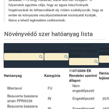
folyamatok együttes célja, hogy az egyes készítmények
forgalmazását és felhasználását oly módon szabályozzák, hogy az
ember és környezete veszélyeztetésének kockázatát kizárják,
illetve a lehető legkisebbre csökkentsék.
Növényvédő szer hatóanyag lista
1107/2009 EK
Ható
Hatóanyag
Kategória
Rendelet szerinti
lejára
állapot
1107/2009 EK
Ható
Hatóanyag
Kategória
Rendelet szerinti
lejára
állapot
Nem
Bitertanol
FU
engedélyezett
Beauveria bassiana
IN
Engedélyezett
20/
strain PPRI5339
Beauveria bassiana
IN
Engedélyezett
19/