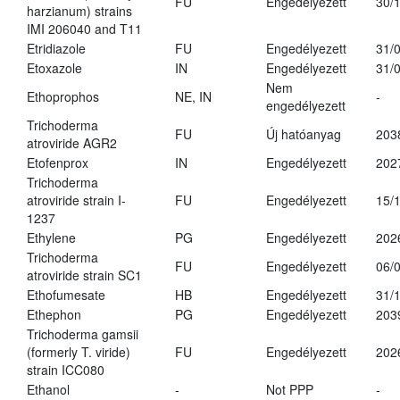
FU
Engedélyezett
30/
harzianum) strains
IMI 206040 and T11
Etridiazole
FU
Engedélyezett
31/
Etoxazole
IN
Engedélyezett
31/
Nem
Ethoprophos
NE, IN
-
engedélyezett
Trichoderma
FU
Új hatóanyag
203
atroviride AGR2
Etofenprox
IN
Engedélyezett
202
Trichoderma
atroviride strain I-
FU
Engedélyezett
15/
1237
Ethylene
PG
Engedélyezett
202
Trichoderma
FU
Engedélyezett
06/
atroviride strain SC1
Ethofumesate
HB
Engedélyezett
31/
Ethephon
PG
Engedélyezett
203
Trichoderma gamsii
(formerly T. viride)
FU
Engedélyezett
202
strain ICC080
Ethanol
-
Not PPP
-