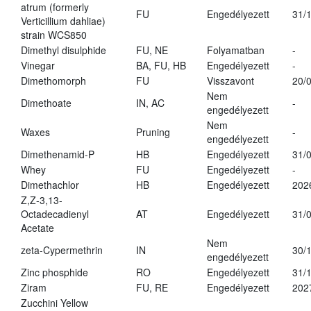
atrum (formerly
FU
Engedélyezett
31/
Verticillium dahliae)
strain WCS850
Dimethyl disulphide
FU, NE
Folyamatban
-
Vinegar
BA, FU, HB
Engedélyezett
-
Dimethomorph
FU
Visszavont
20/
Nem
Dimethoate
IN, AC
-
engedélyezett
Nem
Waxes
Pruning
-
engedélyezett
Dimethenamid-P
HB
Engedélyezett
31/
Whey
FU
Engedélyezett
-
Dimethachlor
HB
Engedélyezett
202
Z,Z-3,13-
Octadecadienyl
AT
Engedélyezett
31/
Acetate
Nem
zeta-Cypermethrin
IN
30/
engedélyezett
Zinc phosphide
RO
Engedélyezett
31/
Ziram
FU, RE
Engedélyezett
202
Zucchini Yellow