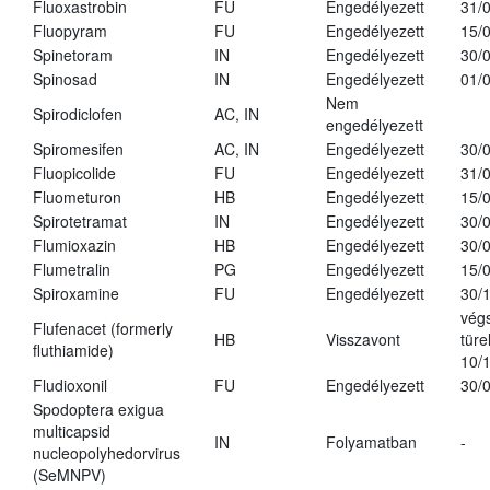
Fluoxastrobin
FU
Engedélyezett
31/
Fluopyram
FU
Engedélyezett
15/
Spinetoram
IN
Engedélyezett
30/
Spinosad
IN
Engedélyezett
01/
Nem
Spirodiclofen
AC, IN
engedélyezett
Spiromesifen
AC, IN
Engedélyezett
30/
Fluopicolide
FU
Engedélyezett
31/
Fluometuron
HB
Engedélyezett
15/
Spirotetramat
IN
Engedélyezett
30/
Flumioxazin
HB
Engedélyezett
30/
Flumetralin
PG
Engedélyezett
15/
Spiroxamine
FU
Engedélyezett
30/
vég
Flufenacet (formerly
HB
Visszavont
türe
fluthiamide)
10/
Fludioxonil
FU
Engedélyezett
30/
Spodoptera exigua
multicapsid
IN
Folyamatban
-
nucleopolyhedorvirus
(SeMNPV)