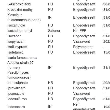
L-Ascorbic acid
FU
Engedélyezett
30/
Kresoxim-methyl
FU
Engedélyezett
31/
Kieselgur
IN
Engedélyezett
31/
(diatomaceous earth)
Isoxaflutole
HB
Engedélyezett
31/
Isoxadifen-ethyl
Safener
Not PPP
-
Isoxaben
HB
Engedélyezett
31/
Isopyrazam
FU
Visszavont
202
Isoflucypram
FU
Folyamatban
-
Isofetamid
FU
Engedélyezett
15/
Isaria fumosorosea
Apopka strain 97
(formely
IN
Engedélyezett
31/
Paecilomyces
fumosoroseus)
Iron sulphate
HB
Engedélyezett
202
Iprovalicarb
FU
Engedélyezett
31/
Ipconazole
FU
Visszavont
-
Iodosulfuron
HB
Engedélyezett
31/
Nem
Indoxacarb
IN
19/
engedélyezett