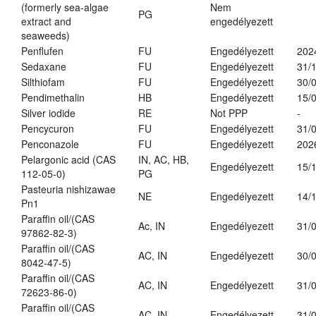
(formerly sea-algae
Nem
PG
extract and
engedélyezett
seaweeds)
Penflufen
FU
Engedélyezett
202
Sedaxane
FU
Engedélyezett
31/
Silthiofam
FU
Engedélyezett
30/
Pendimethalin
HB
Engedélyezett
15/
Silver iodide
RE
Not PPP
-
Pencycuron
FU
Engedélyezett
31/
Penconazole
FU
Engedélyezett
202
Pelargonic acid (CAS
IN, AC, HB,
Engedélyezett
15/
112-05-0)
PG
Pasteuria nishizawae
NE
Engedélyezett
14/
Pn1
Paraffin oil/(CAS
Ac, IN
Engedélyezett
31/
97862-82-3)
Paraffin oil/(CAS
AC, IN
Engedélyezett
30/
8042-47-5)
Paraffin oil/(CAS
AC, IN
Engedélyezett
31/
72623-86-0)
Paraffin oil/(CAS
AC, IN
Engedélyezett
31/