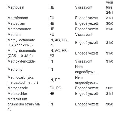
vég
Metribuzin
HB
Visszavont
türe
24/
Metrafenone
FU
Engedélyezett
31/
Metosulam
HB
Engedélyezett
30/
Metobromuron
HB
Engedélyezett
31/
Metiram
FU
Visszavont
Methyl octanoate
IN, AC, HB,
Engedélyezett
31/
(CAS 111-11-5)
PG
Methyl decanoate
IN, AC, HB,
Engedélyezett
31/
(CAS 110-42-9)
PG
Methoxyfenozide
IN
Visszavont
31/
Nem
Methomyl
IN
engedélyezett
Methiocarb (aka
Nem
IN, RE
mercaptodimethur)
engedélyezett
Metconazole
FU, PG
Engedélyezett
203
Metazachlor
HB
Engedélyezett
31/
Metarhizium
brunneum strain Ma
IN
Engedélyezett
30/
43