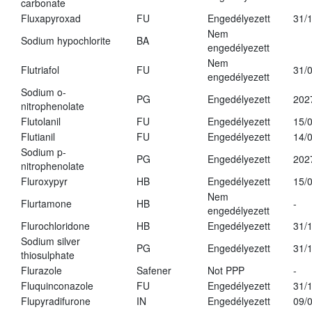
carbonate
Fluxapyroxad
FU
Engedélyezett
31/
Nem
Sodium hypochlorite
BA
engedélyezett
Nem
Flutriafol
FU
31/
engedélyezett
Sodium o-
PG
Engedélyezett
202
nitrophenolate
Flutolanil
FU
Engedélyezett
15/
Flutianil
FU
Engedélyezett
14/
Sodium p-
PG
Engedélyezett
202
nitrophenolate
Fluroxypyr
HB
Engedélyezett
15/
Nem
Flurtamone
HB
-
engedélyezett
Flurochloridone
HB
Engedélyezett
31/
Sodium silver
PG
Engedélyezett
31/
thiosulphate
Flurazole
Safener
Not PPP
-
Fluquinconazole
FU
Engedélyezett
31/
Flupyradifurone
IN
Engedélyezett
09/