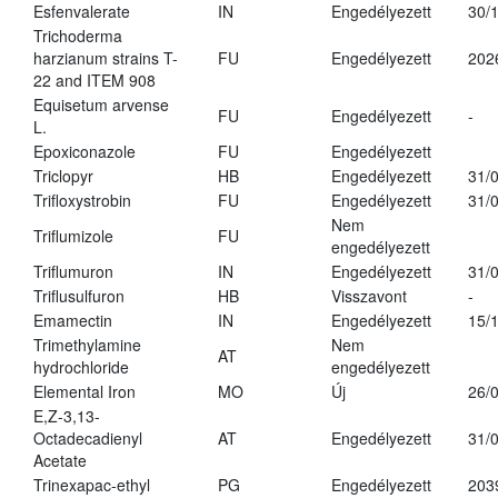
Esfenvalerate
IN
Engedélyezett
30/
Trichoderma
harzianum strains T-
FU
Engedélyezett
202
22 and ITEM 908
Equisetum arvense
FU
Engedélyezett
-
L.
Epoxiconazole
FU
Engedélyezett
Triclopyr
HB
Engedélyezett
31/
Trifloxystrobin
FU
Engedélyezett
31/
Nem
Triflumizole
FU
engedélyezett
Triflumuron
IN
Engedélyezett
31/
Triflusulfuron
HB
Visszavont
-
Emamectin
IN
Engedélyezett
15/
Trimethylamine
Nem
AT
hydrochloride
engedélyezett
Elemental Iron
MO
Új
26/
E,Z-3,13-
Octadecadienyl
AT
Engedélyezett
31/
Acetate
Trinexapac-ethyl
PG
Engedélyezett
203