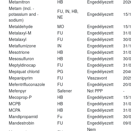
Metamitron
HB
Engedélyezett
202
Metam (incl. -
FU, IN, HB,
potassium and -
Engedélyezett
15/
NE
sodium)
Metaldehyde
MO
Engedélyezett
15/
Metalaxyl-M
FU
Engedélyezett
31/
Metalaxyl
FU
Engedélyezett
30/
Metaflumizone
IN
Engedélyezett
31/
Mesotrione
HB
Engedélyezett
31/
Mesosulfuron
HB
Engedélyezett
30/
Meptyldinocap
FU
Engedélyezett
31/
Mepiquat chlorid
PG
Engedélyezett
204
Mepanipyrim
FU
Visszavont
202
Mefentrifluconazole
FU
Engedélyezett
20/
Mefenpyr
Safener
Not PPP
-
Mecoprop-P
HB
Engedélyezett
15/
MCPB
HB
Engedélyezett
31/
MCPA
HB
Engedélyezett
31/
Mandipropamid
Fu
Engedélyezett
30/
Mandestrobin
FU
Engedélyezett
09/
Nem