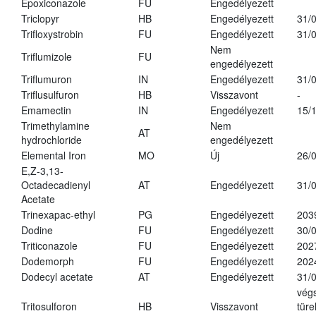
Epoxiconazole
FU
Engedélyezett
Triclopyr
HB
Engedélyezett
31/
Trifloxystrobin
FU
Engedélyezett
31/
Nem
Triflumizole
FU
engedélyezett
Triflumuron
IN
Engedélyezett
31/
Triflusulfuron
HB
Visszavont
-
Emamectin
IN
Engedélyezett
15/
Trimethylamine
Nem
AT
hydrochloride
engedélyezett
Elemental Iron
MO
Új
26/
E,Z-3,13-
Octadecadienyl
AT
Engedélyezett
31/
Acetate
Trinexapac-ethyl
PG
Engedélyezett
203
Dodine
FU
Engedélyezett
30/
Triticonazole
FU
Engedélyezett
202
Dodemorph
FU
Engedélyezett
202
Dodecyl acetate
AT
Engedélyezett
31/
vég
Tritosulforon
HB
Visszavont
türe