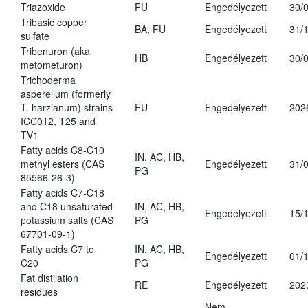
Triazoxide
FU
Engedélyezett
30/
Tribasic copper
BA, FU
Engedélyezett
31/
sulfate
Tribenuron (aka
HB
Engedélyezett
30/
metometuron)
Trichoderma
asperellum (formerly
T. harzianum) strains
FU
Engedélyezett
202
ICC012, T25 and
TV1
Fatty acids C8-C10
IN, AC, HB,
methyl esters (CAS
Engedélyezett
31/
PG
85566-26-3)
Fatty acids C7-C18
and C18 unsaturated
IN, AC, HB,
Engedélyezett
15/
potassium salts (CAS
PG
67701-09-1)
Fatty acids C7 to
IN, AC, HB,
Engedélyezett
01/
C20
PG
Fat distilation
RE
Engedélyezett
202
residues
Nem