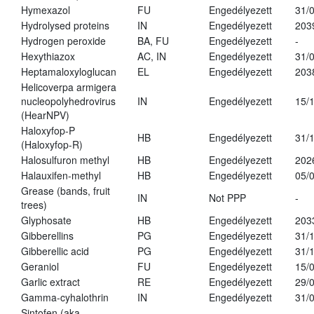
Hymexazol
FU
Engedélyezett
31/
Hydrolysed proteins
IN
Engedélyezett
203
Hydrogen peroxide
BA, FU
Engedélyezett
-
Hexythiazox
AC, IN
Engedélyezett
31/
Heptamaloxyloglucan
EL
Engedélyezett
203
Helicoverpa armigera
nucleopolyhedrovirus
IN
Engedélyezett
15/
(HearNPV)
Haloxyfop-P
HB
Engedélyezett
31/
(Haloxyfop-R)
Halosulfuron methyl
HB
Engedélyezett
202
Halauxifen-methyl
HB
Engedélyezett
05/
Grease (bands, fruit
IN
Not PPP
-
trees)
Glyphosate
HB
Engedélyezett
203
Gibberellins
PG
Engedélyezett
31/
Gibberellic acid
PG
Engedélyezett
31/
Geraniol
FU
Engedélyezett
15/
Garlic extract
RE
Engedélyezett
29/
Gamma-cyhalothrin
IN
Engedélyezett
31/
Sintofen (aka