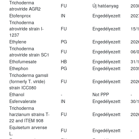
Trichoderma
FU
Új hatóanyag
203
atroviride AGR2
Etofenprox
IN
Engedélyezett
202
Trichoderma
atroviride strain I-
FU
Engedélyezett
15/
1237
Ethylene
PG
Engedélyezett
202
Trichoderma
FU
Engedélyezett
06/
atroviride strain SC1
Ethofumesate
HB
Engedélyezett
31/
Ethephon
PG
Engedélyezett
203
Trichoderma gamsii
(formerly T. viride)
FU
Engedélyezett
202
strain ICC080
Ethanol
-
Not PPP
-
Esfenvalerate
IN
Engedélyezett
30/
Trichoderma
harzianum strains T-
FU
Engedélyezett
202
22 and ITEM 908
Equisetum arvense
FU
Engedélyezett
-
L.