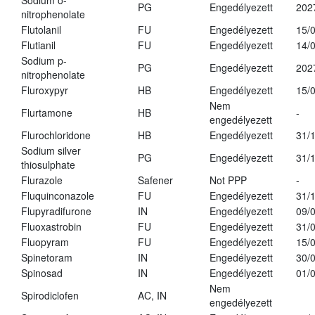
Sodium o-
PG
Engedélyezett
202
nitrophenolate
Flutolanil
FU
Engedélyezett
15/
Flutianil
FU
Engedélyezett
14/
Sodium p-
PG
Engedélyezett
202
nitrophenolate
Fluroxypyr
HB
Engedélyezett
15/
Nem
Flurtamone
HB
-
engedélyezett
Flurochloridone
HB
Engedélyezett
31/
Sodium silver
PG
Engedélyezett
31/
thiosulphate
Flurazole
Safener
Not PPP
-
Fluquinconazole
FU
Engedélyezett
31/
Flupyradifurone
IN
Engedélyezett
09/
Fluoxastrobin
FU
Engedélyezett
31/
Fluopyram
FU
Engedélyezett
15/
Spinetoram
IN
Engedélyezett
30/
Spinosad
IN
Engedélyezett
01/
Nem
Spirodiclofen
AC, IN
engedélyezett