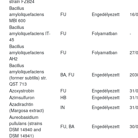
strain FZB24
Bacillus
amyloliquefaciens
FU
Engedélyezett
16/
MBI 600
Bacillus
amyloliquefaciens IT-
FU
Folyamatban
-
45
Bacillus
amyloliquefaciens
FU
Folyamatban
27/
AH2
Bacillus
amyloliquefaciens
BA, FU
Engedélyezett
203
(former subtilis) str.
QST 713
Azoxystrobin
FU
Engedélyezett
31/
Azimsulfuron
HB
Engedélyezett
31/
Azadirachtin
IN
Engedélyezett
31/
(Margosa extract)
Aureobasidium
pullulans (strains
FU, BA
Engedélyezett
30/
DSM 14940 and
DSM 14941)