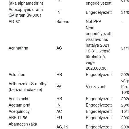
IN
07/
(aka alphamethrin)
engedélyezett
Adoxophyes orana
IN
Engedélyezett
31/
GV strain BV-0001
AD-67
Safener
Not PPP
-
Nem
engedélyezett,
visszavonás
hatálya 2021.
Acrinathrin
AC
31/
12.31., végső
türelmi idő
vége
2023.06.30.
Aclonifen
HB
Engedélyezett
202
vég
Acibenzolar-S-methyl
PA
Visszavont
türe
(benzothiadiazole)
10/
Acetic acid
HB
Engedélyezett
202
Acetamiprid
IN
Engedélyezett
28/
Acequinocyl
AC
Engedélyezett
15/
ABE-IT 56
FU
Engedélyezett
20/
Abamectin (aka
AC, IN
Engedélyezett
203