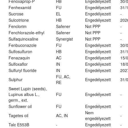
Fenoxaprop-P
HB
Engedélyezett
30/
Fenhexamid
FU
Engedélyezett
31/
Sucrose
EL
Engedélyezett
-
Sulcotrione
HB
Engedélyezett
202
Fenclorim
Safener
Not PPP
-
Fenchlorazole-ethyl
Safener
Not PPP
-
Sulfaquinoxaline
Synergist
Not PPP
-
Fenbuconazole
FU
Engedélyezett
30/
Sulfosulfuron
HB
Engedélyezett
31/
Fenazaquin
AC
Engedélyezett
15/
Sulfoxaflor
IN
Engedélyezett
18/
Sulfuryl fluoride
IN
Engedélyezett
202
FU, AC,
Sulphur
Engedélyezett
31/
RE
Sweet Lupin (seeds),
Lupinus albus L.,
FU
Engedélyezett
-
germ., ext.
Sunflower oil
FU
Engedélyezett
-
Nem
Tagetes oil
AC, IN
-
engedélyezett
Talc E553B
-
Engedélyezett
-