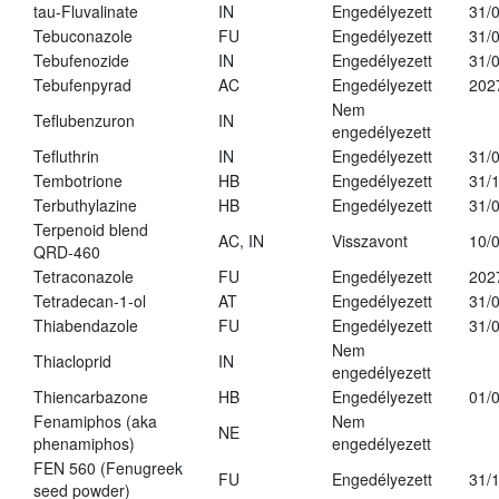
tau-Fluvalinate
IN
Engedélyezett
31/
Tebuconazole
FU
Engedélyezett
31/
Tebufenozide
IN
Engedélyezett
31/
Tebufenpyrad
AC
Engedélyezett
202
Nem
Teflubenzuron
IN
engedélyezett
Tefluthrin
IN
Engedélyezett
31/
Tembotrione
HB
Engedélyezett
31/
Terbuthylazine
HB
Engedélyezett
31/
Terpenoid blend
AC, IN
Visszavont
10/
QRD-460
Tetraconazole
FU
Engedélyezett
202
Tetradecan-1-ol
AT
Engedélyezett
31/
Thiabendazole
FU
Engedélyezett
31/
Nem
Thiacloprid
IN
engedélyezett
Thiencarbazone
HB
Engedélyezett
01/
Fenamiphos (aka
Nem
NE
phenamiphos)
engedélyezett
FEN 560 (Fenugreek
FU
Engedélyezett
31/
seed powder)