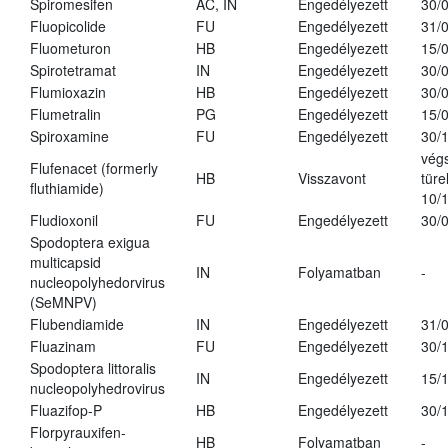
Spiromesifen
AC, IN
Engedélyezett
30/
Fluopicolide
FU
Engedélyezett
31/
Fluometuron
HB
Engedélyezett
15/
Spirotetramat
IN
Engedélyezett
30/
Flumioxazin
HB
Engedélyezett
30/
Flumetralin
PG
Engedélyezett
15/
Spiroxamine
FU
Engedélyezett
30/
vég
Flufenacet (formerly
HB
Visszavont
türe
fluthiamide)
10/
Fludioxonil
FU
Engedélyezett
30/
Spodoptera exigua
multicapsid
IN
Folyamatban
-
nucleopolyhedorvirus
(SeMNPV)
Flubendiamide
IN
Engedélyezett
31/
Fluazinam
FU
Engedélyezett
30/
Spodoptera littoralis
IN
Engedélyezett
15/
nucleopolyhedrovirus
Fluazifop-P
HB
Engedélyezett
30/
Florpyrauxifen-
HB
Folyamatban
-