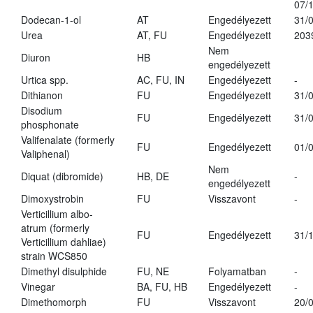
07/
Dodecan-1-ol
AT
Engedélyezett
31/
Urea
AT, FU
Engedélyezett
203
Nem
Diuron
HB
engedélyezett
Urtica spp.
AC, FU, IN
Engedélyezett
-
Dithianon
FU
Engedélyezett
31/
Disodium
FU
Engedélyezett
31/
phosphonate
Valifenalate (formerly
FU
Engedélyezett
01/
Valiphenal)
Nem
Diquat (dibromide)
HB, DE
-
engedélyezett
Dimoxystrobin
FU
Visszavont
-
Verticillium albo-
atrum (formerly
FU
Engedélyezett
31/
Verticillium dahliae)
strain WCS850
Dimethyl disulphide
FU, NE
Folyamatban
-
Vinegar
BA, FU, HB
Engedélyezett
-
Dimethomorph
FU
Visszavont
20/