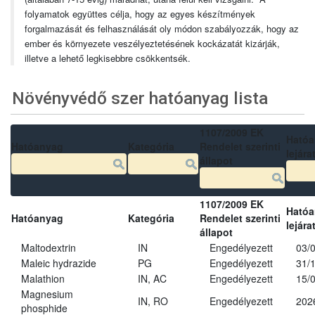
folyamatok együttes célja, hogy az egyes készítmények
forgalmazását és felhasználását oly módon szabályozzák, hogy az
ember és környezete veszélyeztetésének kockázatát kizárják,
illetve a lehető legkisebbre csökkentsék.
Növényvédő szer hatóanyag lista
1107/2009 EK
Ható
Hatóanyag
Kategória
Rendelet szerinti
lejára
állapot
1107/2009 EK
Ható
Hatóanyag
Kategória
Rendelet szerinti
lejára
állapot
Maltodextrin
IN
Engedélyezett
03/
Maleic hydrazide
PG
Engedélyezett
31/
Malathion
IN, AC
Engedélyezett
15/
Magnesium
IN, RO
Engedélyezett
202
phosphide