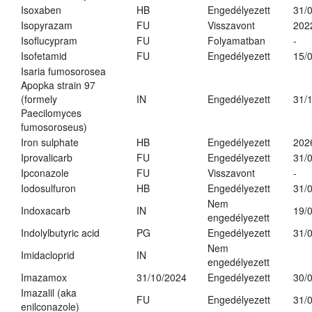
Isoxaben
HB
Engedélyezett
31/
Isopyrazam
FU
Visszavont
202
Isoflucypram
FU
Folyamatban
-
Isofetamid
FU
Engedélyezett
15/
Isaria fumosorosea
Apopka strain 97
(formely
IN
Engedélyezett
31/
Paecilomyces
fumosoroseus)
Iron sulphate
HB
Engedélyezett
202
Iprovalicarb
FU
Engedélyezett
31/
Ipconazole
FU
Visszavont
-
Iodosulfuron
HB
Engedélyezett
31/
Nem
Indoxacarb
IN
19/
engedélyezett
Indolylbutyric acid
PG
Engedélyezett
31/
Nem
Imidacloprid
IN
engedélyezett
Imazamox
31/10/2024
Engedélyezett
30/
Imazalil (aka
FU
Engedélyezett
31/
enilconazole)