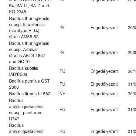
54, SA 11, SA12 and
EG 2348
Bacillus thuringiensis
subsp. Israeliensis
IN
Engedélyezett
203
(serotype H-14)
strain AM65-52
Bacillus thuringiensis
subsp. Aizawai
IN
Engedélyezett
203
strains ABTS-1857
and GC-91
Bacillus subtilis
FU
Engedélyezett
20/
IAB/BS03
Bacillus pumilus QST
FU
Engedélyezett
31/
2808
Bacillus firmus I-1582
NE
Engedélyezett
30/
Bacillus
amyloliquefaciens
FU
Engedélyezett
31/
subsp. plantarum
D747
Bacillus
amyloliquefaciens
FU
Engedélyezett
01/