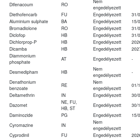
Nem
Difenacoum
RO
engedélyezett
Diethofencarb
FU
Engedélyezett
31/
Aluminium sulphate
BA
Engedélyezett
15/
Bromadiolone
RO
Engedélyezett
31/
Diclofop
HB
Engedélyezett
31/
Dichlorprop-P
HB
Engedélyezett
202
Dicamba
HB
Engedélyezett
202
Diammonium
AT
Engedélyezett
-
phosphate
Nem
Desmedipham
HB
-
engedélyezett
Denathonium
Nem
RE
01/
benzoate
engedélyezett
Deltamethrin
IN
Engedélyezett
30/
NE, FU,
Dazomet
Engedélyezett
30/
HB, ST
Daminozide
PG
Engedélyezett
15/
Nem
Cyromazine
IN
engedélyezett
Cyprodinil
FU
Engedélyezett
202