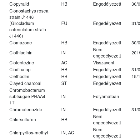
Clopyralid
HB
Engedélyezett
30/
Clonostachys rosea
strain J1446
(Gliocladium
FU
Engedélyezett
31/
catenulatum strain
J1446)
Clomazone
HB
Engedélyezett
30/
Nem
Clothiadinin
IN
201
engedélyezett
Clofentezine
AC
Visszavont
Clodinafop
HB
Engedélyezett
31/
Clethodim
HB
Engedélyezett
15/
Clayed charcoal
ST
Engedélyezett
-
Chromobacterium
subtsugae PRAA4-
IN
Folyamatban
-
1T
Chromafenozide
IN
Engedélyezett
31/
Nem
Chlorsulfuron
HB
engedélyezett
Nem
Chlorpyrifos-methyl
IN, AC
engedélyezett