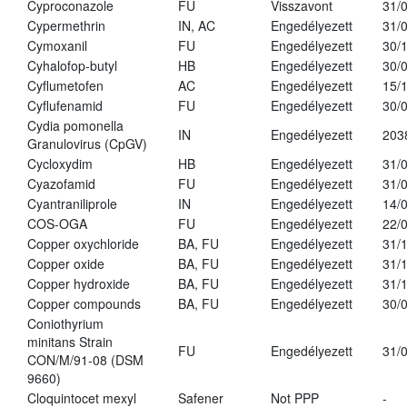
Cyproconazole
FU
Visszavont
31/
Cypermethrin
IN, AC
Engedélyezett
31/
Cymoxanil
FU
Engedélyezett
30/
Cyhalofop-butyl
HB
Engedélyezett
30/
Cyflumetofen
AC
Engedélyezett
15/
Cyflufenamid
FU
Engedélyezett
30/
Cydia pomonella
IN
Engedélyezett
203
Granulovirus (CpGV)
Cycloxydim
HB
Engedélyezett
31/
Cyazofamid
FU
Engedélyezett
31/
Cyantraniliprole
IN
Engedélyezett
14/
COS-OGA
FU
Engedélyezett
22/
Copper oxychloride
BA, FU
Engedélyezett
31/
Copper oxide
BA, FU
Engedélyezett
31/
Copper hydroxide
BA, FU
Engedélyezett
31/
Copper compounds
BA, FU
Engedélyezett
30/
Coniothyrium
minitans Strain
FU
Engedélyezett
31/
CON/M/91-08 (DSM
9660)
Cloquintocet mexyl
Safener
Not PPP
-