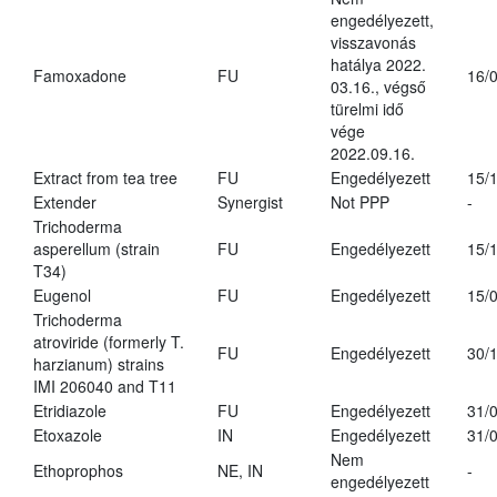
engedélyezett,
visszavonás
hatálya 2022.
Famoxadone
FU
16/
03.16., végső
türelmi idő
vége
2022.09.16.
Extract from tea tree
FU
Engedélyezett
15/
Extender
Synergist
Not PPP
-
Trichoderma
asperellum (strain
FU
Engedélyezett
15/
T34)
Eugenol
FU
Engedélyezett
15/
Trichoderma
atroviride (formerly T.
FU
Engedélyezett
30/
harzianum) strains
IMI 206040 and T11
Etridiazole
FU
Engedélyezett
31/
Etoxazole
IN
Engedélyezett
31/
Nem
Ethoprophos
NE, IN
-
engedélyezett