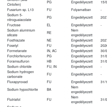
PG
Engedélyezett
15/
Cintofen)
Fusarium sp. L13
FU
Folyamatban
-
Sodium 5-
PG
Engedélyezett
202
nitroguaiacolate
Fructose
EL
Engedélyezett
-
Sodium aluminium
Nem
RE
silicate
engedélyezett
Fosthiazate
NE
Engedélyezett
202
Fosetyl
FU
Engedélyezett
202
Formetanate
IN, AC
Engedélyezett
30/
Forchlorfenuron
PG
Engedélyezett
31/
Foramsulfuron
HB
Engedélyezett
31/
Sodium chloride
FU, IN
Engedélyezett
-
Sodium hydrogen
FU
Engedélyezett
-
carbonate
Fluxapyroxad
FU
Engedélyezett
31/
Nem
Sodium hypochlorite
BA
engedélyezett
Nem
Flutriafol
FU
31/
engedélyezett