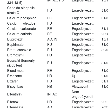
IN, AC, HB
Engedélyezett
15/
334-48-5)
Candida oleophila
FU
Engedélyezett
31/
strain O
Calcium phosphide
RO
Engedélyezett
31/
Calcium hydroxide
FU
Engedélyezett
-
Calcium carbonate
RE
Engedélyezett
31/
Calcium carbide
RE
Engedélyezett
202
Buprofezin
AC, IN
Engedélyezett
15/
Bupirimate
FU
Engedélyezett
31/
Bromuconazole
FU
Engedélyezett
30/
Bromoxynil
HB
Engedélyezett
Boscalid (formerly
FU
Engedélyezett
31/
nicobifen)
Blood meal
RE
Engedélyezett
31/
Bixlozone
HB
Új
21/
Bixafen
FU
Engedélyezett
31/
Bispyribac
HB
Visszavont
31/
Nem
Bifenthrin
IN, AC
engedélyezett
Bifenox
HB
Engedélyezett
202
Bifenazate
AC
Engedélyezett
203