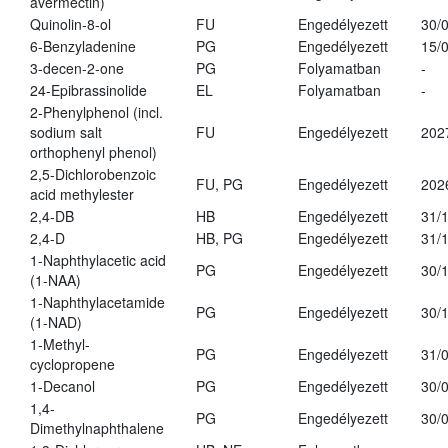
avermectin)
Quinolin-8-ol
FU
Engedélyezett
30/
6-Benzyladenine
PG
Engedélyezett
15/
3-decen-2-one
PG
Folyamatban
-
24-Epibrassinolide
EL
Folyamatban
-
2-Phenylphenol (incl.
sodium salt
FU
Engedélyezett
202
orthophenyl phenol)
2,5-Dichlorobenzoic
FU, PG
Engedélyezett
202
acid methylester
2,4-DB
HB
Engedélyezett
31/
2,4-D
HB, PG
Engedélyezett
31/
1-Naphthylacetic acid
PG
Engedélyezett
30/
(1-NAA)
1-Naphthylacetamide
PG
Engedélyezett
30/
(1-NAD)
1-Methyl-
PG
Engedélyezett
31/
cyclopropene
1-Decanol
PG
Engedélyezett
30/
1,4-
PG
Engedélyezett
30/
Dimethylnaphthalene