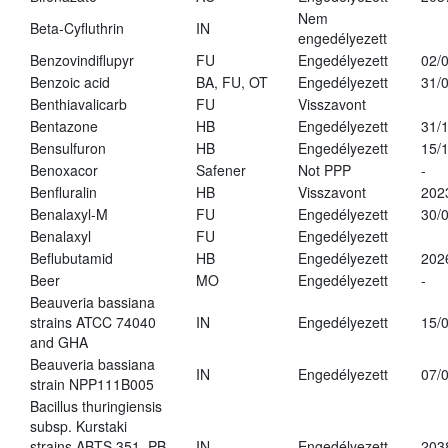
Nem
Beta-Cyfluthrin
IN
engedélyezett
Benzovindiflupyr
FU
Engedélyezett
02/
Benzoic acid
BA, FU, OT
Engedélyezett
31/
Benthiavalicarb
FU
Visszavont
Bentazone
HB
Engedélyezett
31/
Bensulfuron
HB
Engedélyezett
15/
Benoxacor
Safener
Not PPP
-
Benfluralin
HB
Visszavont
202
Benalaxyl-M
FU
Engedélyezett
30/
Benalaxyl
FU
Engedélyezett
Beflubutamid
HB
Engedélyezett
202
Beer
MO
Engedélyezett
-
Beauveria bassiana
strains ATCC 74040
IN
Engedélyezett
15/
and GHA
Beauveria bassiana
IN
Engedélyezett
07/
strain NPP111B005
Bacillus thuringiensis
subsp. Kurstaki
strains ABTS 351, PB
IN
Engedélyezett
203