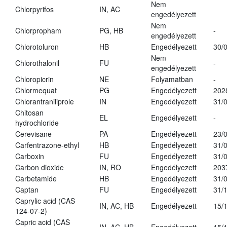
Nem
Chlorpyrifos
IN, AC
engedélyezett
Nem
Chlorpropham
PG, HB
-
engedélyezett
Chlorotoluron
HB
Engedélyezett
30/
Nem
Chlorothalonil
FU
-
engedélyezett
Chloropicrin
NE
Folyamatban
-
Chlormequat
PG
Engedélyezett
202
Chlorantraniliprole
IN
Engedélyezett
31/
Chitosan
EL
Engedélyezett
-
hydrochloride
Cerevisane
PA
Engedélyezett
23/
Carfentrazone-ethyl
HB
Engedélyezett
31/
Carboxin
FU
Engedélyezett
31/
Carbon dioxide
IN, RO
Engedélyezett
203
Carbetamide
HB
Engedélyezett
31/
Captan
FU
Engedélyezett
31/
Caprylic acid (CAS
IN, AC, HB
Engedélyezett
15/
124-07-2)
Capric acid (CAS