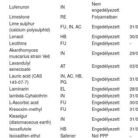
Nem
Lufenuron
IN
engedélyezett
Limestone
RE
Folyamatban
Lime sulphur
FU, IN, AC
Engedélyezett
31/
(calcium polysulphid)
Lenacil
HB
Engedélyezett
30/
Lecithins
FU
Engedélyezett
-
Akanthomyces
IN
Engedélyezett
29/
muscarius strain Ve6
Lavandulyl
AT
Engedélyezett
03/
senecioate
Lauric acid (CAS
IN, AC, HB,
Engedélyezett
31/
143-07-7)
PG
Laminarin
EL
Engedélyezett
28/
lambda-Cyhalothrin
IN
Engedélyezett
31/
L-Ascorbic acid
FU
Engedélyezett
30/
Kresoxim-methyl
FU
Engedélyezett
31/
Kieselgur
IN
Engedélyezett
31/
(diatomaceous earth)
Isoxaflutole
HB
Engedélyezett
31/
Isoxadifen-ethyl
Safener
Not PPP
-