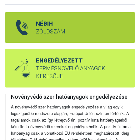
NÉBIH
ZÖLDSZÁM
ENGEDÉLYEZETT
TERMÉSNÖVELŐ ANYAGOK
KERESŐJE
Növényvédő szer hatóanyagok engedélyezése
A növényvédő szer hatóanyagok engedélyezése a világ egyik
legszigorúbb rendszere alapján, Európai Uniós szinten történik. A
tagállamok csak az így létrejövő ún. pozitív lista hatóanyagaiból
készített növényvédő szereket engedélyezhetik. A pozitív listán a
hatóanyag csak a vonatkozó EU rendeletben meghatározott ideig
(általában 7-15 évig) maradhat, utána felül kell vizsgálni. A