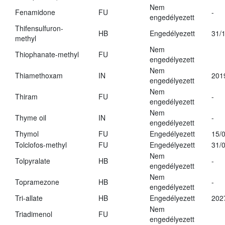
Nem
Fenamidone
FU
-
engedélyezett
Thifensulfuron-
HB
Engedélyezett
31/
methyl
Nem
Thiophanate-methyl
FU
engedélyezett
Nem
Thiamethoxam
IN
201
engedélyezett
Nem
Thiram
FU
-
engedélyezett
Nem
Thyme oil
IN
-
engedélyezett
Thymol
FU
Engedélyezett
15/
Tolclofos-methyl
FU
Engedélyezett
31/
Nem
Tolpyralate
HB
-
engedélyezett
Nem
Topramezone
HB
-
engedélyezett
Tri-allate
HB
Engedélyezett
202
Nem
Triadimenol
FU
engedélyezett