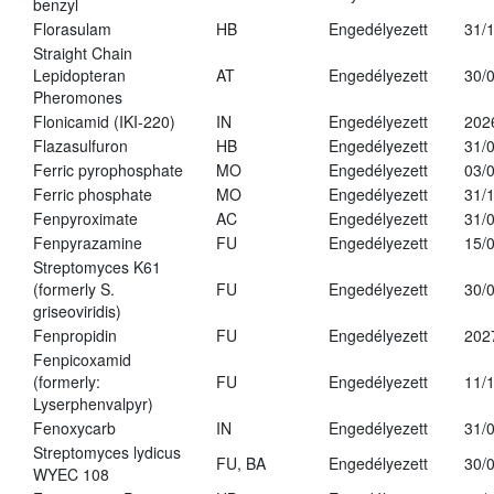
benzyl
Florasulam
HB
Engedélyezett
31/
Straight Chain
Lepidopteran
AT
Engedélyezett
30/
Pheromones
Flonicamid (IKI-220)
IN
Engedélyezett
202
Flazasulfuron
HB
Engedélyezett
31/
Ferric pyrophosphate
MO
Engedélyezett
03/
Ferric phosphate
MO
Engedélyezett
31/
Fenpyroximate
AC
Engedélyezett
31/
Fenpyrazamine
FU
Engedélyezett
15/
Streptomyces K61
(formerly S.
FU
Engedélyezett
30/
griseoviridis)
Fenpropidin
FU
Engedélyezett
202
Fenpicoxamid
(formerly:
FU
Engedélyezett
11/
Lyserphenvalpyr)
Fenoxycarb
IN
Engedélyezett
31/
Streptomyces lydicus
FU, BA
Engedélyezett
30/
WYEC 108