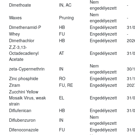
Nem
Dimethoate
IN, AC
-
engedélyezett
Nem
Waxes
Pruning
-
engedélyezett
Dimethenamid-P
HB
Engedélyezett
31/
Whey
FU
Engedélyezett
-
Dimethachlor
HB
Engedélyezett
202
Z,Z-3,13-
Octadecadienyl
AT
Engedélyezett
31/
Acetate
Nem
zeta-Cypermethrin
IN
30/
engedélyezett
Zinc phosphide
RO
Engedélyezett
31/
Ziram
FU, RE
Engedélyezett
202
Zucchini Yellow
Mosaik Virus, weak
EL
Engedélyezett
31/
strain
Diflufenican
HB
Engedélyezett
31/
Nem
Diflubenzuron
IN
engedélyezett
Difenoconazole
FU
Engedélyezett
31/