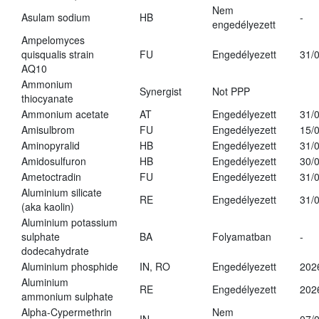
Nem
Asulam sodium
HB
-
engedélyezett
Ampelomyces
quisqualis strain
FU
Engedélyezett
31/
AQ10
Ammonium
Synergist
Not PPP
thiocyanate
Ammonium acetate
AT
Engedélyezett
31/
Amisulbrom
FU
Engedélyezett
15/
Aminopyralid
HB
Engedélyezett
31/
Amidosulfuron
HB
Engedélyezett
30/
Ametoctradin
FU
Engedélyezett
31/
Aluminium silicate
RE
Engedélyezett
31/
(aka kaolin)
Aluminium potassium
sulphate
BA
Folyamatban
-
dodecahydrate
Aluminium phosphide
IN, RO
Engedélyezett
202
Aluminium
RE
Engedélyezett
202
ammonium sulphate
Alpha-Cypermethrin
Nem