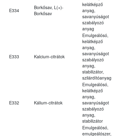
kelátképző
Borkősav, L(+)-
E334
anyag,
Borkősav
savanyúságot
szabályozó
anyag
Emulgeálósó,
kelátképző
anyag,
savanyúságot
E333
Kalcium-citrátok
szabályozó
anyag,
stabilizátor,
szilárdítóanyag
Emulgeálósó,
kelátképző
anyag,
E332
Kálium-citrátok
savanyúságot
szabályozó
anyag,
stabilizátor
Emulgeálósó,
emulgeálószer,