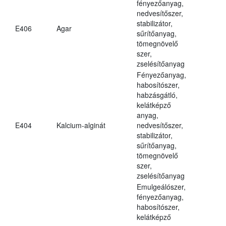
fényezőanyag,
nedvesítőszer,
stabilizátor,
E406
Agar
sűrítőanyag,
tömegnövelő
szer,
zselésítőanyag
Fényezőanyag,
habosítószer,
habzásgátló,
kelátképző
anyag,
E404
Kalcium-alginát
nedvesítőszer,
stabilizátor,
sűrítőanyag,
tömegnövelő
szer,
zselésítőanyag
Emulgeálószer,
fényezőanyag,
habosítószer,
kelátképző