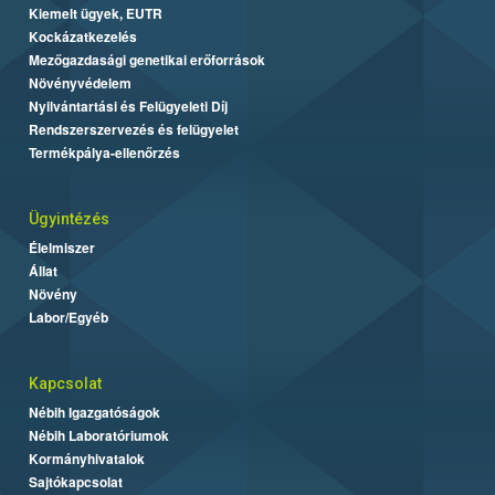
Kiemelt ügyek, EUTR
Kockázatkezelés
Mezőgazdasági genetikai erőforrások
Növényvédelem
Nyilvántartási és Felügyeleti Díj
Rendszerszervezés és felügyelet
Termékpálya-ellenőrzés
Ügyintézés
Élelmiszer
Állat
Növény
Labor/Egyéb
Kapcsolat
Nébih Igazgatóságok
Nébih Laboratóriumok
Kormányhivatalok
Sajtókapcsolat