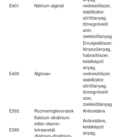
E401
Nátrium-alginát
nedvesítőszer,
stabilizátor,
sűrítőanyag,
tömegnövelő
szer,
zselésítőanyag
Emulgeálószer,
fényezőanyag,
habosítószer,
kelátképző
anyag,
E400
Alginsav
nedvesítőszer,
stabilizátor,
sűrítőanyag,
tömegnövelő
szer,
zselésítőanyag
E392
Rozmaringkivonatok
Antioxidáns
Kalcium-dinátrium-
Antioxidáns,
etilén-diamin-
kelátképző
E385
tetraacetát
anyag,
(Kalcium-dinátrium-