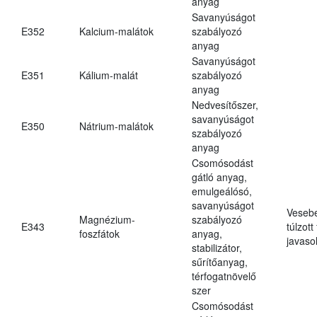
anyag
Savanyúságot
E352
Kalcium-malátok
szabályozó
anyag
Savanyúságot
E351
Kálium-malát
szabályozó
anyag
Nedvesítőszer,
savanyúságot
E350
Nátrium-malátok
szabályozó
anyag
Csomósodást
gátló anyag,
emulgeálósó,
savanyúságot
Veseb
Magnézium-
szabályozó
E343
túlzott
foszfátok
anyag,
javasol
stabilizátor,
sűrítőanyag,
térfogatnövelő
szer
Csomósodást