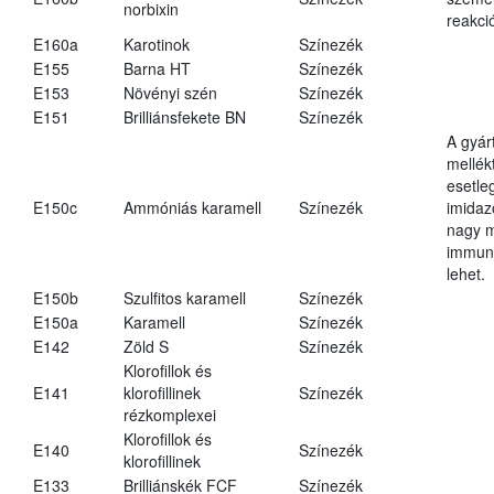
norbixin
reakció
E160a
Karotinok
Színezék
E155
Barna HT
Színezék
E153
Növényi szén
Színezék
E151
Brilliánsfekete BN
Színezék
A gyár
mellék
esetle
E150c
Ammóniás karamell
Színezék
imidaz
nagy 
immun
lehet.
E150b
Szulfitos karamell
Színezék
E150a
Karamell
Színezék
E142
Zöld S
Színezék
Klorofillok és
E141
klorofillinek
Színezék
rézkomplexei
Klorofillok és
E140
Színezék
klorofillinek
E133
Brilliánskék FCF
Színezék