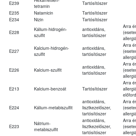
E239
Tartósítószer
tetramin
E235
Natamicin
Tartósítószer
E234
Nizin
Tartósítószer
Arra é
Kálium-hidrogén-
antioxidáns,
E228
(esete
szulfit
tartósítószer
allergi
Arra é
Kalcium-hidrogén-
antioxidáns,
E227
(esete
szulfit
tartósítószer
allergi
Arra é
antioxidáns,
E226
Kalcium-szulfit
(esete
tartósítószer
allergi
Arra é
E213
Kalcium-benzoát
Tartósítószer
allergi
előford
antioxidáns,
Arra é
E224
Kálium-metabiszulfit
lisztkezelőszer,
(esete
tartósítószer
allergi
antioxidáns,
Arra é
Nátrium-
E223
lisztkezelőszer,
(esete
metabiszulfit
tartósítószer
allergi