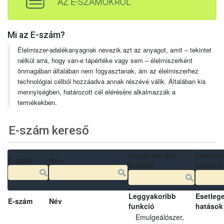
AZ E-SZÁMOKRÓL
Mi az E-szám?
Élelmiszer-adalékanyagnak nevezik azt az anyagot, amit – tekintet
nélkül arra, hogy van-e tápértéke vagy sem – élelmiszerként
önmagában általában nem fogyasztanak, ám az élelmiszerhez
technológiai célból hozzáadva annak részévé válik. Általában kis
mennyiségben, határozott cél elérésére alkalmazzák a
termékekben.
E-szám kereső
Leggyakoribb
Esetleg
E-szám
Név
funkció
hatások
Leggyakoribb
Esetleg
E-szám
Név
funkció
hatások
Emulgeálószer,