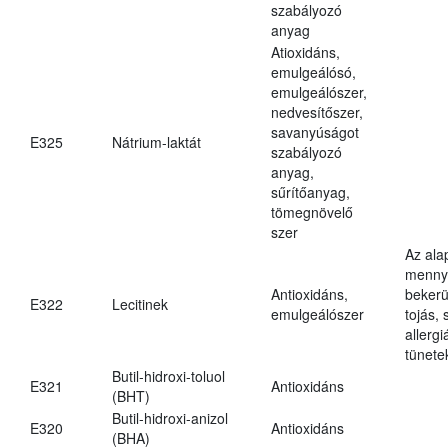
szabályozó
anyag
Atioxidáns,
emulgeálósó,
emulgeálószer,
nedvesítőszer,
savanyúságot
E325
Nátrium-laktát
szabályozó
anyag,
sűrítőanyag,
tömegnövelő
szer
Az ala
mennyi
Antioxidáns,
bekerü
E322
Lecitinek
emulgeálószer
tojás, 
allerg
tünete
Butil-hidroxi-toluol
E321
Antioxidáns
(BHT)
Butil-hidroxi-anizol
E320
Antioxidáns
(BHA)