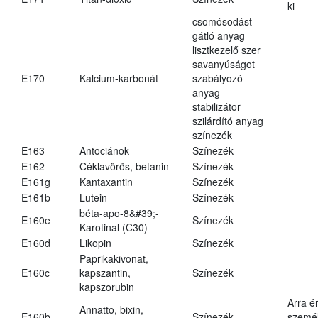
ki
csomósodást
gátló anyag
lisztkezelő szer
savanyúságot
E170
Kalcium-karbonát
szabályozó
anyag
stabilizátor
szilárdító anyag
színezék
E163
Antociánok
Színezék
E162
Céklavörös, betanin
Színezék
E161g
Kantaxantin
Színezék
E161b
Lutein
Színezék
béta-apo-8&#39;-
E160e
Színezék
Karotinal (C30)
E160d
Likopin
Színezék
Paprikakivonat,
E160c
kapszantin,
Színezék
kapszorubin
Arra é
Annatto, bixin,
E160b
Színezék
személ