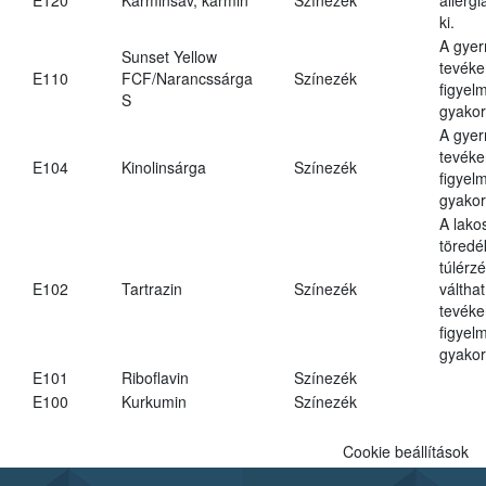
ki.
A gye
Sunset Yellow
tevéke
E110
FCF/Narancssárga
Színezék
figyel
S
gyakor
A gye
tevéke
E104
Kinolinsárga
Színezék
figyel
gyakor
A lako
töredé
túlérz
E102
Tartrazin
Színezék
váltha
tevéke
figyel
gyakor
E101
Riboflavin
Színezék
E100
Kurkumin
Színezék
Cookie beállítások