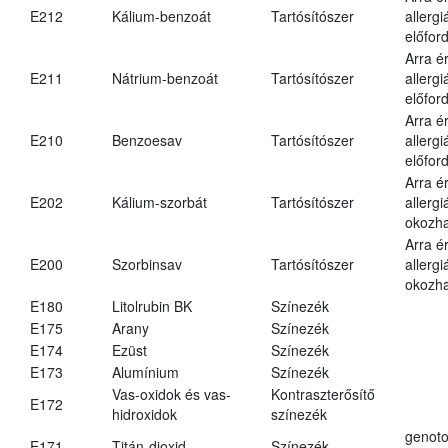
E212
Kálium-benzoát
Tartósítószer
allergi
előford
Arra é
E211
Nátrium-benzoát
Tartósítószer
allergi
előford
Arra é
E210
Benzoesav
Tartósítószer
allergi
előford
Arra é
E202
Kálium-szorbát
Tartósítószer
allergi
okozha
Arra é
E200
Szorbinsav
Tartósítószer
allergi
okozha
E180
Litolrubin BK
Színezék
E175
Arany
Színezék
E174
Ezüst
Színezék
E173
Alumínium
Színezék
Vas-oxidok és vas-
Kontraszterősítő
E172
hidroxidok
színezék
genoto
E171
Titán-dioxid
Színezék