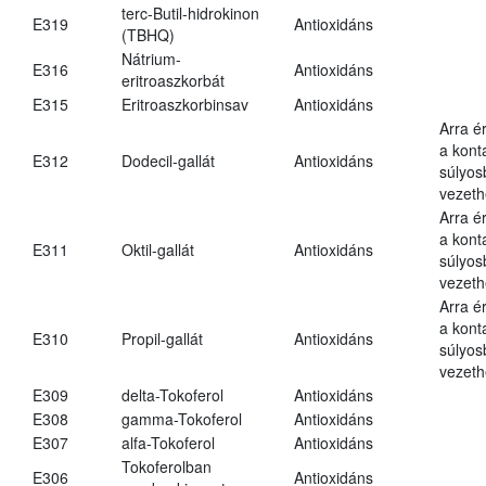
terc-Butil-hidrokinon
E319
Antioxidáns
(TBHQ)
Nátrium-
E316
Antioxidáns
eritroaszkorbát
E315
Eritroaszkorbinsav
Antioxidáns
Arra é
a kont
E312
Dodecil-gallát
Antioxidáns
súlyo
vezeth
Arra é
a kont
E311
Oktil-gallát
Antioxidáns
súlyo
vezeth
Arra é
a kont
E310
Propil-gallát
Antioxidáns
súlyo
vezeth
E309
delta-Tokoferol
Antioxidáns
E308
gamma-Tokoferol
Antioxidáns
E307
alfa-Tokoferol
Antioxidáns
Tokoferolban
E306
Antioxidáns