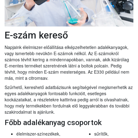
E-szám kereső
Napjaink élelmiszer-előállítása elképzelhetetlen adalékanyagok,
vagy ismertebb nevükön E-számok nélkül. Az E-számokról
számos tévhit kering a mindennapokban, vannak, akik kizárólag
E-mentes terméket szeretnének látni a boltok polcain. Pedig
tévhit, hogy minden E-szám mesterséges. Az E330 például nem
más, mint a citromsav.
Szűrhető, kereshető adatbázisunk segítségével megismerhetik az
egyes adalékanyagok fontosabb funkcióit, esetleges
kockázataikat, a részletekre kattintva pedig arról is olvashatnak,
hogy mely termékekben fordulnak elő leggyakrabban és további
szakirodalmat is ajánlunk.
Főbb adalékanyag csoportok
élelmiszer-színezékek,
sűrítők,