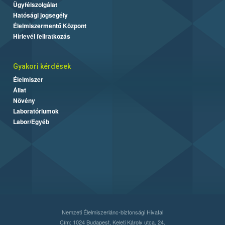
Ügyfélszolgálat
Hatósági jogsegély
Élelmiszermentő Központ
Hírlevél feliratkozás
Gyakori kérdések
Élelmiszer
Állat
Növény
Laboratóriumok
Labor/Egyéb
Nemzeti Élelmiszerlánc-biztonsági Hivatal
Cím: 1024 Budapest, Keleti Károly utca. 24.