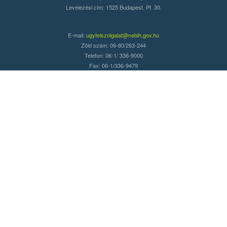
Levelezési cím: 1525 Budapest. Pf. 30.
E-mail:
ugyfelszolgalat@nebih.gov.hu
Zöld szám: 06-80/263-244
Telefon: 06-1/ 336-9000
Fax: 06-1/336-9479