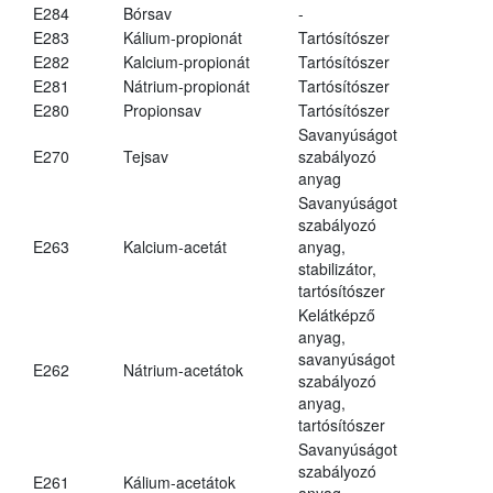
E284
Bórsav
-
E283
Kálium-propionát
Tartósítószer
E282
Kalcium-propionát
Tartósítószer
E281
Nátrium-propionát
Tartósítószer
E280
Propionsav
Tartósítószer
Savanyúságot
E270
Tejsav
szabályozó
anyag
Savanyúságot
szabályozó
E263
Kalcium-acetát
anyag,
stabilizátor,
tartósítószer
Kelátképző
anyag,
savanyúságot
E262
Nátrium-acetátok
szabályozó
anyag,
tartósítószer
Savanyúságot
szabályozó
E261
Kálium-acetátok
anyag,