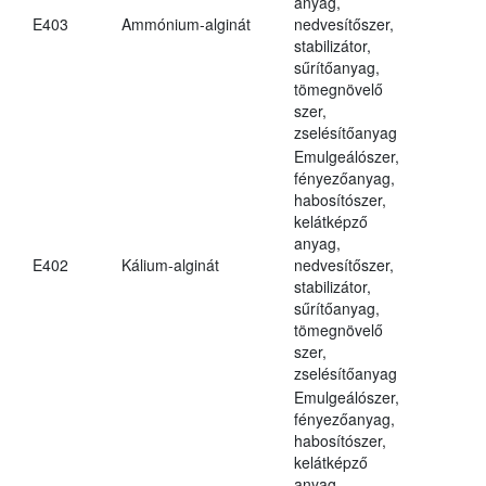
anyag,
E403
Ammónium-alginát
nedvesítőszer,
stabilizátor,
sűrítőanyag,
tömegnövelő
szer,
zselésítőanyag
Emulgeálószer,
fényezőanyag,
habosítószer,
kelátképző
anyag,
E402
Kálium-alginát
nedvesítőszer,
stabilizátor,
sűrítőanyag,
tömegnövelő
szer,
zselésítőanyag
Emulgeálószer,
fényezőanyag,
habosítószer,
kelátképző
anyag,