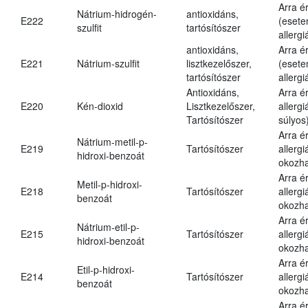
Arra é
Nátrium-hidrogén-
antioxidáns,
E222
(esete
szulfit
tartósítószer
allergi
antioxidáns,
Arra é
E221
Nátrium-szulfit
lisztkezelőszer,
(esete
tartósítószer
allergi
Antioxidáns,
Arra é
E220
Kén-dioxid
Lisztkezelőszer,
allerg
Tartósítószer
súlyos
Arra é
Nátrium-metil-p-
E219
Tartósítószer
allergi
hidroxi-benzoát
okozha
Arra é
Metil-p-hidroxi-
E218
Tartósítószer
allergi
benzoát
okozha
Arra é
Nátrium-etil-p-
E215
Tartósítószer
allergi
hidroxi-benzoát
okozha
Arra é
Etil-p-hidroxi-
E214
Tartósítószer
allergi
benzoát
okozha
Arra é