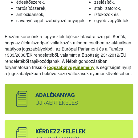
édesítőszerek,
zselésítők,
tartósítószerek,
stabilizátorok,
antioxidánsok,
ízfokozók és
savanyúságot szabályozó anyagok,
egyéb vegyületek.
E-szám keresőnk a fogyasztók tájékoztatására szolgál. Kérjük,
hogy az élelmiszeripari vállalkozók minden esetben az aktuálisan
hatályos jogszabályokból, az Európai Parlament és a Tanács
1333/2008/EK rendeletéből, valamint a Bizottság 231/2012/EU
rendeletéből tájékozódjanak. A Nébih gondozásában
folyamatosan frissülő
jogszabálygyűjtemény
is segítséget nyújt
a jogszabályokban bekövetkező változások nyomonkövetésében.
ADALÉKANYAG
ÚJRAÉRTÉKELÉS
KÉRDEZZ-FELELEK