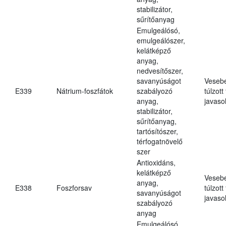
stabilizátor,
sűrítőanyag
Emulgeálósó,
emulgeálószer,
kelátképző
anyag,
nedvesítőszer,
savanyúságot
Veseb
E339
Nátrium-foszfátok
szabályozó
túlzott
anyag,
javasol
stabilizátor,
sűrítőanyag,
tartósítószer,
térfogatnövelő
szer
Antioxidáns,
kelátképző
Veseb
anyag,
E338
Foszforsav
túlzott
savanyúságot
javasol
szabályozó
anyag
Emulgeálósó,