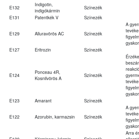
Indigotin,
E132
Színezék
indigókármin
E131
Patentkék V
Színezék
A gye
tevéke
E129
Alluravörös AC
Színezék
figyel
gyakor
E127
Eritrozin
Színezék
Érzéke
beszám
reakci
Ponceau 4R,
E124
Színezék
gyerm
Kosnilvörös A
tevéke
figyel
gyakor
E123
Amarant
Színezék
A gye
tevéke
E122
Azorubin, karmazsin
Színezék
figyel
gyakor
Arra é
E120
Kárminsav, kármin
Színezék
allergi