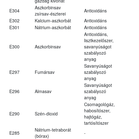
gazdag kivonat
Aszkorbinsav
E304
Antioxidáns
zsírsav-észterei
E302
Kalcium-aszkorbát
Antioxidáns
E301
Nátrium-aszkorbát
Antioxidáns
Antioxidáns,
lisztkezelőszer,
E300
Aszkorbinsav
savanyúságot
szabályozó
anyag
Savanyúságot
E297
Fumársav
szabályozó
anyag
Savanyúságot
E296
Almasav
szabályozó
anyag
Csomagológáz,
habosítószer,
E290
Szén-dioxid
hajtógáz,
tartósítószer
Nátrium-tetraborát
E285
-
(bórax)