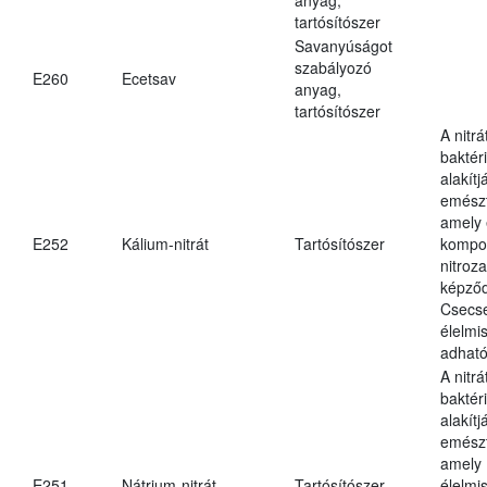
tartósítószer
Savanyúságot
szabályozó
E260
Ecetsav
anyag,
tartósítószer
A nitr
baktéri
alakítj
emészt
amely 
E252
Kálium-nitrát
Tartósítószer
kompo
nitroz
képződ
Csecs
élelmi
adható
A nitr
baktéri
alakítj
emészt
amely
E251
Nátrium-nitrát
Tartósítószer
élelmi