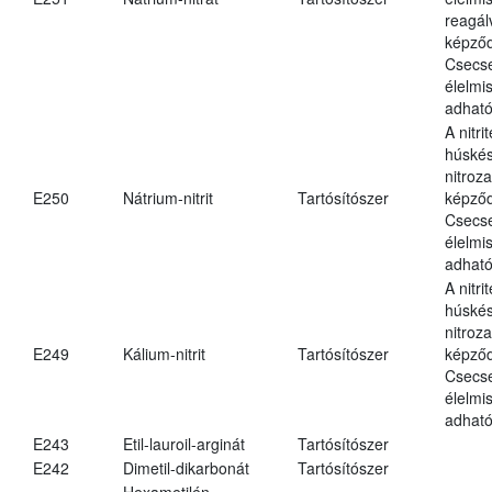
reagál
képződ
Csecs
élelmi
adható
A nitri
húské
nitroz
E250
Nátrium-nitrit
Tartósítószer
képződ
Csecs
élelmi
adható
A nitri
húské
nitroz
E249
Kálium-nitrit
Tartósítószer
képződ
Csecs
élelmi
adható
E243
Etil-lauroil-arginát
Tartósítószer
E242
Dimetil-dikarbonát
Tartósítószer
Hexametilén-