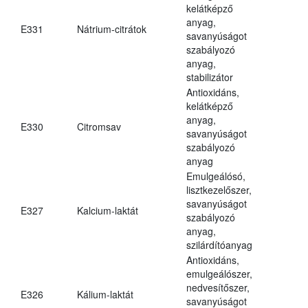
kelátképző
anyag,
E331
Nátrium-citrátok
savanyúságot
szabályozó
anyag,
stabilizátor
Antioxidáns,
kelátképző
anyag,
E330
Citromsav
savanyúságot
szabályozó
anyag
Emulgeálósó,
lisztkezelőszer,
savanyúságot
E327
Kalcium-laktát
szabályozó
anyag,
szilárdítóanyag
Antioxidáns,
emulgeálószer,
nedvesítőszer,
E326
Kálium-laktát
savanyúságot