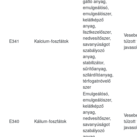
gátló anyag,
emulgeálósó,
emulgeálószer,
kelátképző
anyag,
lisztkezelőszer,
Veseb
nedvesítőszer,
E341
Kalcium-foszfátok
túlzott
savanyúságot
javasol
szabályozó
anyag,
stabilizátor,
sűrítőanyag,
szilárdítóanyag,
térfogatnövelő
szer
Emulgeálósó,
emulgeálószer,
kelátképző
anyag,
Veseb
nedvesítőszer,
E340
Kálium-foszfátok
túlzott
savanyúságot
javasol
szabályozó
anyag,