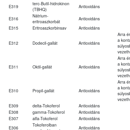
terc-Butil-hidrokinon
E319
Antioxidáns
(TBHQ)
Nátrium-
E316
Antioxidáns
eritroaszkorbát
E315
Eritroaszkorbinsav
Antioxidáns
Arra é
a kont
E312
Dodecil-gallát
Antioxidáns
súlyo
vezeth
Arra é
a kont
E311
Oktil-gallát
Antioxidáns
súlyo
vezeth
Arra é
a kont
E310
Propil-gallát
Antioxidáns
súlyo
vezeth
E309
delta-Tokoferol
Antioxidáns
E308
gamma-Tokoferol
Antioxidáns
E307
alfa-Tokoferol
Antioxidáns
Tokoferolban
E306
Antioxidáns