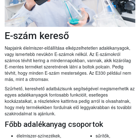
E-szám kereső
Napjaink élelmiszer-előállítása elképzelhetetlen adalékanyagok,
vagy ismertebb nevükön E-számok nélkül. Az E-számokról
számos tévhit kering a mindennapokban, vannak, akik kizárólag
E-mentes terméket szeretnének látni a boltok polcain. Pedig
tévhit, hogy minden E-szám mesterséges. Az E330 például nem
más, mint a citromsav.
Szűrhető, kereshető adatbázisunk segítségével megismerhetik az
egyes adalékanyagok fontosabb funkcióit, esetleges
kockázataikat, a részletekre kattintva pedig arról is olvashatnak,
hogy mely termékekben fordulnak elő leggyakrabban és további
szakirodalmat is ajánlunk.
Főbb adalékanyag csoportok
élelmiszer-színezékek,
sűrítők,