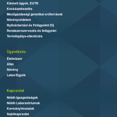
Kiemelt ügyek, EUTR
Kockázatkezelés
Mezőgazdasági genetikai erőforrások
Növényvédelem
Nyilvántartási és Felügyeleti Díj
Rendszerszervezés és felügyelet
Termékpálya-ellenőrzés
Ügyintézés
Élelmiszer
Állat
Növény
Labor/Egyéb
Kapcsolat
Nébih Igazgatóságok
Nébih Laboratóriumok
Kormányhivatalok
Sajtókapcsolat