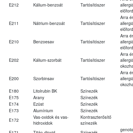
E212
Kálium-benzoát
Tartósítószer
allergi
előford
Arra é
E211
Nátrium-benzoát
Tartósítószer
allergi
előford
Arra é
E210
Benzoesav
Tartósítószer
allergi
előford
Arra é
E202
Kálium-szorbát
Tartósítószer
allergi
okozha
Arra é
E200
Szorbinsav
Tartósítószer
allergi
okozha
E180
Litolrubin BK
Színezék
E175
Arany
Színezék
E174
Ezüst
Színezék
E173
Alumínium
Színezék
Vas-oxidok és vas-
Kontraszterősítő
E172
hidroxidok
színezék
genoto
E171
Titán-dioxid
Színezék