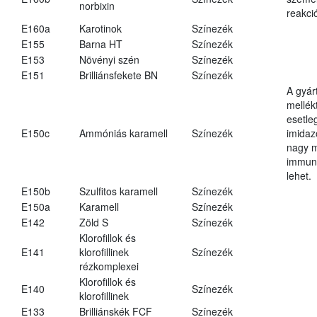
norbixin
reakció
E160a
Karotinok
Színezék
E155
Barna HT
Színezék
E153
Növényi szén
Színezék
E151
Brilliánsfekete BN
Színezék
A gyár
mellék
esetle
E150c
Ammóniás karamell
Színezék
imidaz
nagy 
immun
lehet.
E150b
Szulfitos karamell
Színezék
E150a
Karamell
Színezék
E142
Zöld S
Színezék
Klorofillok és
E141
klorofillinek
Színezék
rézkomplexei
Klorofillok és
E140
Színezék
klorofillinek
E133
Brilliánskék FCF
Színezék