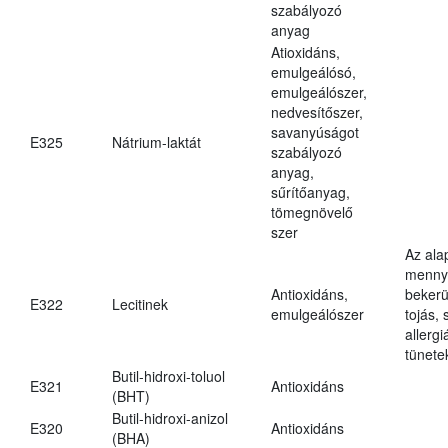
szabályozó
anyag
Atioxidáns,
emulgeálósó,
emulgeálószer,
nedvesítőszer,
savanyúságot
E325
Nátrium-laktát
szabályozó
anyag,
sűrítőanyag,
tömegnövelő
szer
Az ala
mennyi
Antioxidáns,
bekerü
E322
Lecitinek
emulgeálószer
tojás, 
allerg
tünete
Butil-hidroxi-toluol
E321
Antioxidáns
(BHT)
Butil-hidroxi-anizol
E320
Antioxidáns
(BHA)