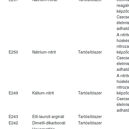
reagál
képződ
Csecs
élelmi
adható
A nitri
húské
nitroz
E250
Nátrium-nitrit
Tartósítószer
képződ
Csecs
élelmi
adható
A nitri
húské
nitroz
E249
Kálium-nitrit
Tartósítószer
képződ
Csecs
élelmi
adható
E243
Etil-lauroil-arginát
Tartósítószer
E242
Dimetil-dikarbonát
Tartósítószer
Hexametilén-