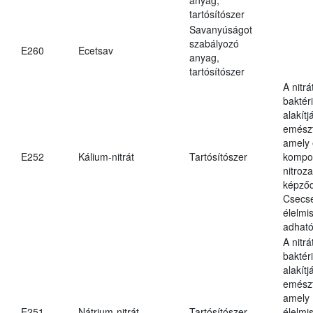
tartósítószer
Savanyúságot
szabályozó
E260
Ecetsav
anyag,
tartósítószer
A nitr
baktéri
alakítj
emészt
amely 
E252
Kálium-nitrát
Tartósítószer
kompo
nitroz
képződ
Csecs
élelmi
adható
A nitr
baktéri
alakítj
emészt
amely
E251
Nátrium-nitrát
Tartósítószer
élelmi