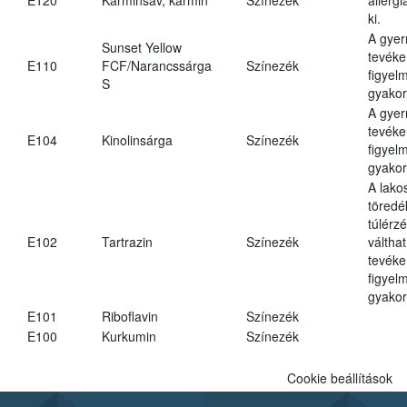
ki.
A gye
Sunset Yellow
tevéke
E110
FCF/Narancssárga
Színezék
figyel
S
gyakor
A gye
tevéke
E104
Kinolinsárga
Színezék
figyel
gyakor
A lako
töredé
túlérz
E102
Tartrazin
Színezék
váltha
tevéke
figyel
gyakor
E101
Riboflavin
Színezék
E100
Kurkumin
Színezék
Cookie beállítások