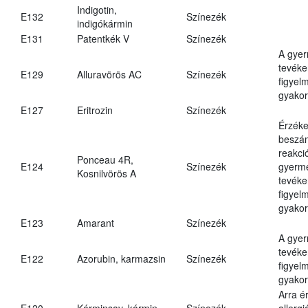
Indigotin,
E132
Színezék
indigókármin
E131
Patentkék V
Színezék
A gye
tevéke
E129
Alluravörös AC
Színezék
figyel
gyakor
E127
Eritrozin
Színezék
Érzéke
beszám
reakci
Ponceau 4R,
E124
Színezék
gyerm
Kosnilvörös A
tevéke
figyel
gyakor
E123
Amarant
Színezék
A gye
tevéke
E122
Azorubin, karmazsin
Színezék
figyel
gyakor
Arra é
E120
Kárminsav, kármin
Színezék
allergi