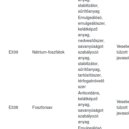
stabilizátor,
sűrítőanyag
Emulgeálósó,
emulgeálószer,
kelátképző
anyag,
nedvesítőszer,
savanyúságot
Veseb
E339
Nátrium-foszfátok
szabályozó
túlzott
anyag,
javasol
stabilizátor,
sűrítőanyag,
tartósítószer,
térfogatnövelő
szer
Antioxidáns,
kelátképző
Veseb
anyag,
E338
Foszforsav
túlzott
savanyúságot
javasol
szabályozó
anyag
Emulgeálósó,