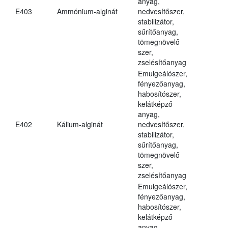
anyag,
E403
Ammónium-alginát
nedvesítőszer,
stabilizátor,
sűrítőanyag,
tömegnövelő
szer,
zselésítőanyag
Emulgeálószer,
fényezőanyag,
habosítószer,
kelátképző
anyag,
E402
Kálium-alginát
nedvesítőszer,
stabilizátor,
sűrítőanyag,
tömegnövelő
szer,
zselésítőanyag
Emulgeálószer,
fényezőanyag,
habosítószer,
kelátképző
anyag,