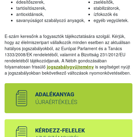
édesítőszerek,
zselésítők,
tartósítószerek,
stabilizátorok,
antioxidánsok,
ízfokozók és
savanyúságot szabályozó anyagok,
egyéb vegyületek.
E-szám keresőnk a fogyasztók tájékoztatására szolgál. Kérjük,
hogy az élelmiszeripari vállalkozók minden esetben az aktuálisan
hatályos jogszabályokból, az Európai Parlament és a Tanács
1333/2008/EK rendeletéből, valamint a Bizottság 231/2012/EU
rendeletéből tájékozódjanak. A Nébih gondozásában
folyamatosan frissülő
jogszabálygyűjtemény
is segítséget nyújt
a jogszabályokban bekövetkező változások nyomonkövetésében.
ADALÉKANYAG
ÚJRAÉRTÉKELÉS
KÉRDEZZ-FELELEK