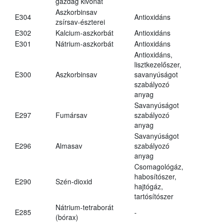
gazdag kivonat
Aszkorbinsav
E304
Antioxidáns
zsírsav-észterei
E302
Kalcium-aszkorbát
Antioxidáns
E301
Nátrium-aszkorbát
Antioxidáns
Antioxidáns,
lisztkezelőszer,
E300
Aszkorbinsav
savanyúságot
szabályozó
anyag
Savanyúságot
E297
Fumársav
szabályozó
anyag
Savanyúságot
E296
Almasav
szabályozó
anyag
Csomagológáz,
habosítószer,
E290
Szén-dioxid
hajtógáz,
tartósítószer
Nátrium-tetraborát
E285
-
(bórax)