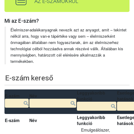
AZ E-SZÁMOKRÓL
Mi az E-szám?
Élelmiszer-adalékanyagnak nevezik azt az anyagot, amit – tekintet
nélkül arra, hogy van-e tápértéke vagy sem – élelmiszerként
önmagában általában nem fogyasztanak, ám az élelmiszerhez
technológiai célból hozzáadva annak részévé válik. Általában kis
mennyiségben, határozott cél elérésére alkalmazzák a
termékekben.
E-szám kereső
Leggyakoribb
Esetleg
E-szám
Név
funkció
hatások
Leggyakoribb
Esetleg
E-szám
Név
funkció
hatások
Emulgeálószer,