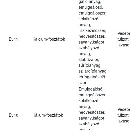
gátló anyag,
emulgeálósó,
emulgeálószer,
kelátképző
anyag,
lisztkezelőszer,
Veseb
nedvesítőszer,
E341
Kalcium-foszfátok
túlzott
savanyúságot
javasol
szabályozó
anyag,
stabilizátor,
sűrítőanyag,
szilárdítóanyag,
térfogatnövelő
szer
Emulgeálósó,
emulgeálószer,
kelátképző
anyag,
Veseb
nedvesítőszer,
E340
Kálium-foszfátok
túlzott
savanyúságot
javasol
szabályozó
anyag,