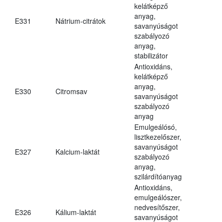
kelátképző
anyag,
E331
Nátrium-citrátok
savanyúságot
szabályozó
anyag,
stabilizátor
Antioxidáns,
kelátképző
anyag,
E330
Citromsav
savanyúságot
szabályozó
anyag
Emulgeálósó,
lisztkezelőszer,
savanyúságot
E327
Kalcium-laktát
szabályozó
anyag,
szilárdítóanyag
Antioxidáns,
emulgeálószer,
nedvesítőszer,
E326
Kálium-laktát
savanyúságot