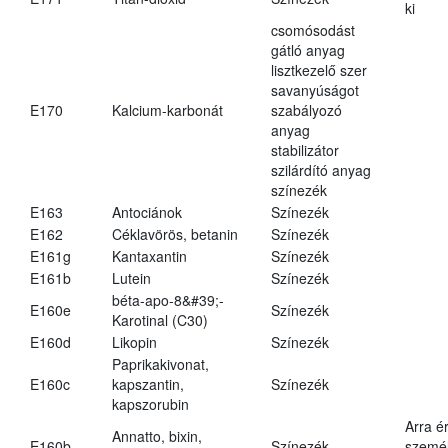
ki
csomósodást
gátló anyag
lisztkezelő szer
savanyúságot
E170
Kalcium-karbonát
szabályozó
anyag
stabilizátor
szilárdító anyag
színezék
E163
Antociánok
Színezék
E162
Céklavörös, betanin
Színezék
E161g
Kantaxantin
Színezék
E161b
Lutein
Színezék
béta-apo-8&#39;-
E160e
Színezék
Karotinal (C30)
E160d
Likopin
Színezék
Paprikakivonat,
E160c
kapszantin,
Színezék
kapszorubin
Arra é
Annatto, bixin,
E160b
Színezék
személ