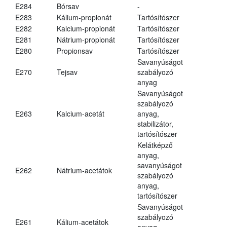
E284
Bórsav
-
E283
Kálium-propionát
Tartósítószer
E282
Kalcium-propionát
Tartósítószer
E281
Nátrium-propionát
Tartósítószer
E280
Propionsav
Tartósítószer
Savanyúságot
E270
Tejsav
szabályozó
anyag
Savanyúságot
szabályozó
E263
Kalcium-acetát
anyag,
stabilizátor,
tartósítószer
Kelátképző
anyag,
savanyúságot
E262
Nátrium-acetátok
szabályozó
anyag,
tartósítószer
Savanyúságot
szabályozó
E261
Kálium-acetátok
anyag,