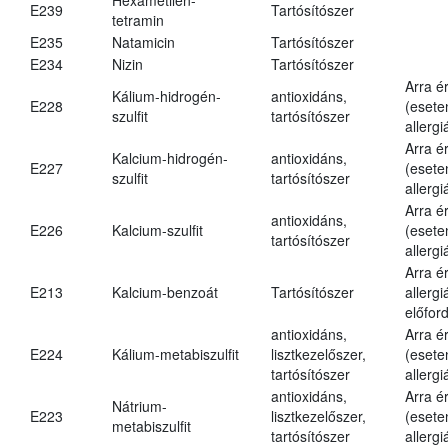
E239
Tartósítószer
tetramin
E235
Natamicin
Tartósítószer
E234
Nizin
Tartósítószer
Arra é
Kálium-hidrogén-
antioxidáns,
E228
(esete
szulfit
tartósítószer
allergi
Arra é
Kalcium-hidrogén-
antioxidáns,
E227
(esete
szulfit
tartósítószer
allergi
Arra é
antioxidáns,
E226
Kalcium-szulfit
(esete
tartósítószer
allergi
Arra é
E213
Kalcium-benzoát
Tartósítószer
allergi
előford
antioxidáns,
Arra é
E224
Kálium-metabiszulfit
lisztkezelőszer,
(esete
tartósítószer
allergi
antioxidáns,
Arra é
Nátrium-
E223
lisztkezelőszer,
(esete
metabiszulfit
tartósítószer
allergi