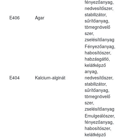
fényezőanyag,
nedvesítőszer,
stabilizátor,
E406
Agar
sűrítőanyag,
tömegnövelő
szer,
zselésítőanyag
Fényezőanyag,
habosítószer,
habzásgátló,
kelátképző
anyag,
E404
Kalcium-alginát
nedvesítőszer,
stabilizátor,
sűrítőanyag,
tömegnövelő
szer,
zselésítőanyag
Emulgeálószer,
fényezőanyag,
habosítószer,
kelátképző