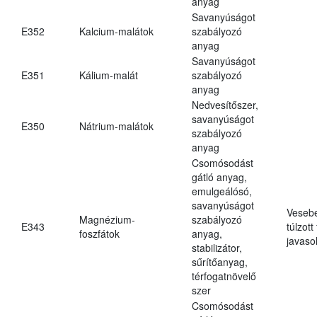
anyag
Savanyúságot
E352
Kalcium-malátok
szabályozó
anyag
Savanyúságot
E351
Kálium-malát
szabályozó
anyag
Nedvesítőszer,
savanyúságot
E350
Nátrium-malátok
szabályozó
anyag
Csomósodást
gátló anyag,
emulgeálósó,
savanyúságot
Veseb
Magnézium-
szabályozó
E343
túlzott
foszfátok
anyag,
javasol
stabilizátor,
sűrítőanyag,
térfogatnövelő
szer
Csomósodást