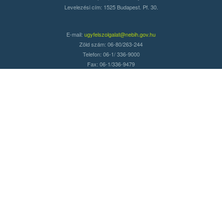
Levelezési cím: 1525 Budapest. Pf. 30.
E-mail:
ugyfelszolgalat@nebih.gov.hu
Zöld szám: 06-80/263-244
Telefon: 06-1/ 336-9000
Fax: 06-1/336-9479