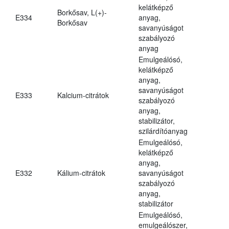
kelátképző
Borkősav, L(+)-
E334
anyag,
Borkősav
savanyúságot
szabályozó
anyag
Emulgeálósó,
kelátképző
anyag,
savanyúságot
E333
Kalcium-citrátok
szabályozó
anyag,
stabilizátor,
szilárdítóanyag
Emulgeálósó,
kelátképző
anyag,
E332
Kálium-citrátok
savanyúságot
szabályozó
anyag,
stabilizátor
Emulgeálósó,
emulgeálószer,