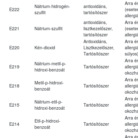
Arra é
Nátrium-hidrogén-
antioxidáns,
E222
(esete
szulfit
tartósítószer
allergi
antioxidáns,
Arra é
E221
Nátrium-szulfit
lisztkezelőszer,
(esete
tartósítószer
allergi
Antioxidáns,
Arra é
E220
Kén-dioxid
Lisztkezelőszer,
allerg
Tartósítószer
súlyos
Arra é
Nátrium-metil-p-
E219
Tartósítószer
allergi
hidroxi-benzoát
okozha
Arra é
Metil-p-hidroxi-
E218
Tartósítószer
allergi
benzoát
okozha
Arra é
Nátrium-etil-p-
E215
Tartósítószer
allergi
hidroxi-benzoát
okozha
Arra é
Etil-p-hidroxi-
E214
Tartósítószer
allergi
benzoát
okozha
Arra é