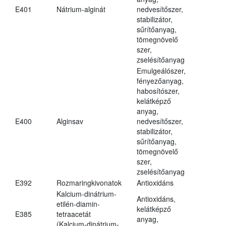
E401
Nátrium-alginát
nedvesítőszer,
stabilizátor,
sűrítőanyag,
tömegnövelő
szer,
zselésítőanyag
Emulgeálószer,
fényezőanyag,
habosítószer,
kelátképző
anyag,
E400
Alginsav
nedvesítőszer,
stabilizátor,
sűrítőanyag,
tömegnövelő
szer,
zselésítőanyag
E392
Rozmaringkivonatok
Antioxidáns
Kalcium-dinátrium-
Antioxidáns,
etilén-diamin-
kelátképző
E385
tetraacetát
anyag,
(Kalcium-dinátrium-