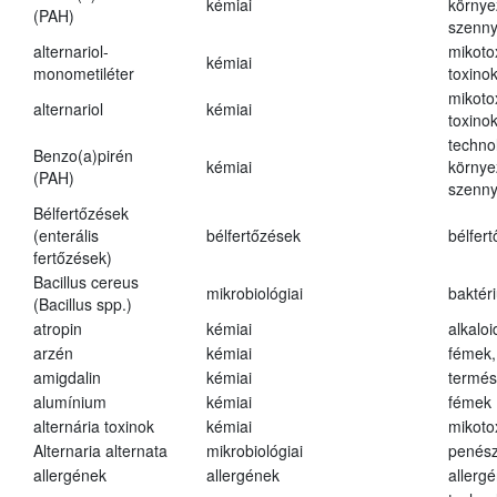
kémiai
környe
(PAH)
szenn
alternariol-
mikoto
kémiai
monometiléter
toxino
mikoto
alternariol
kémiai
toxino
techno
Benzo(a)pirén
kémiai
környe
(PAH)
szenn
Bélfertőzések
(enterális
bélfertőzések
bélfer
fertőzések)
Bacillus cereus
mikrobiológiai
baktér
(Bacillus spp.)
atropin
kémiai
alkalo
arzén
kémiai
fémek,
amigdalin
kémiai
termés
alumínium
kémiai
fémek
alternária toxinok
kémiai
mikoto
Alternaria alternata
mikrobiológiai
penés
allergének
allergének
allerg