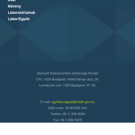
Növény
Laboratóriumok
Labor/Egyéb
Nemzeti Élelmiszerlánc-biztonsági Hivatal
Cím: 1024 Budapest, Keleti Károly utca. 24.
Levelezési cím: 1525 Budapest. Pf. 30.
E-mail:
ugyfelszolgalat@nebih.gov.hu
Zöld szám: 06-80/263-244
Telefon: 06-1/ 336-9000
Fax: 06-1/336-9479