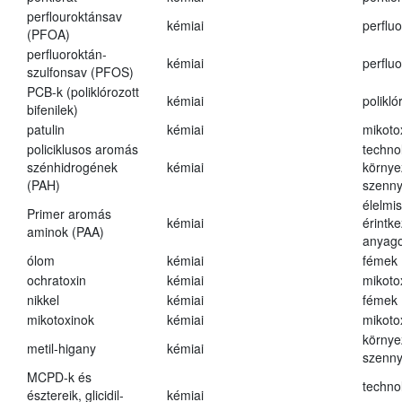
perflouroktánsav
kémiai
perfluo
(PFOA)
perfluoroktán-
kémiai
perfluo
szulfonsav (PFOS)
PCB-k (poliklórozott
kémiai
polikló
bifenilek)
patulin
kémiai
mikoto
policiklusos aromás
techno
szénhidrogének
kémiai
környe
(PAH)
szenn
élelmi
Primer aromás
kémiai
érintk
aminok (PAA)
anyago
ólom
kémiai
fémek
ochratoxin
kémiai
mikoto
nikkel
kémiai
fémek
mikotoxinok
kémiai
mikoto
környe
metil-higany
kémiai
szenn
MCPD-k és
techno
észtereik, glicidil-
kémiai