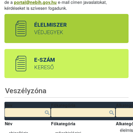
de a
portal@nebih.gov.hu
e-mail címen javaslatokat,
kérdéseket is szívesen fogadunk.
ÉLELMISZER
VÉDJEGYEK
E-SZÁM
KERESŐ
Veszélyzóna
Név
Főkategória
Alkategó
Név
Főkategória
Alkategó
élelmi