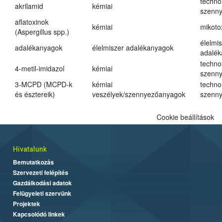
techno
akrilamid
kémiai
szenn
aflatoxinok
kémiai
mikoto
(Aspergillus spp.)
élelmi
adalékanyagok
élelmiszer adalékanyagok
adalé
techno
4-metil-imidazol
kémiai
szenn
3-MCPD (MCPD-k
kémiai
techno
és észtereik)
veszélyek/szennyezőanyagok
szenn
Cookie beállítások
Hivatalunk
Bemutatkozás
Szervezeti felépítés
Gazdálkodási adatok
Felügyeleti szervünk
Projektek
Kapcsolódó linkek