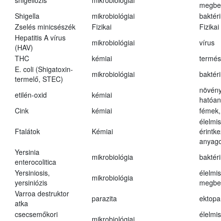
shigellózis
mikrobiológiai
megbe
Shigella
mikrobiológiai
baktér
Zselés minicsészék
Fizikai
Fizikai
Hepatitis A vírus
mikrobiológiai
vírus
(HAV)
THC
kémiai
termés
E. coli (Shigatoxin-
mikrobiológiai
baktér
termelő, STEC)
növény
etilén-oxid
kémiai
hatóa
Cink
kémiai
fémek,
élelmi
Ftalátok
Kémiai
érintk
anyago
Yersinia
mikrobiológia
baktér
enterocolitica
Yersiniosis,
élelmi
mikrobiológia
yersiniózis
megbe
Varroa destruktor
parazita
ektopa
atka
csecsemőkori
élelmi
mikrobiológiai