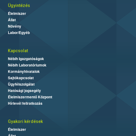
Ügyintézés
Élelmiszer
Állat
Növény
Labor/Egyéb
Kapcsolat
Nébih Igazgatóságok
Nébih Laboratóriumok
Kormányhivatalok
Sajtókapcsolat
Ügyfélszolgálat
Hatósági jogsegély
Élelmiszermentő Központ
Hírlevél feliratkozás
Gyakori kérdések
Élelmiszer
Állat