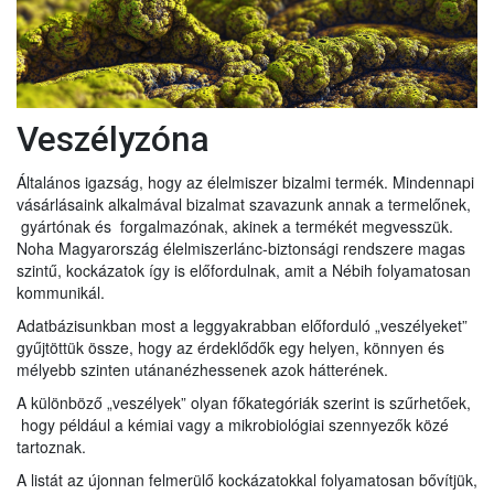
Veszélyzóna
Általános igazság, hogy az élelmiszer bizalmi termék. Mindennapi
vásárlásaink alkalmával bizalmat szavazunk annak a termelőnek,
gyártónak és forgalmazónak, akinek a termékét megvesszük.
Noha Magyarország élelmiszerlánc-biztonsági rendszere magas
szintű, kockázatok így is előfordulnak, amit a Nébih folyamatosan
kommunikál.
Adatbázisunkban most a leggyakrabban előforduló „veszélyeket”
gyűjtöttük össze, hogy az érdeklődők egy helyen, könnyen és
mélyebb szinten utánanézhessenek azok hátterének.
A különböző „veszélyek” olyan főkategóriák szerint is szűrhetőek,
hogy például a kémiai vagy a mikrobiológiai szennyezők közé
tartoznak.
A listát az újonnan felmerülő kockázatokkal folyamatosan bővítjük,