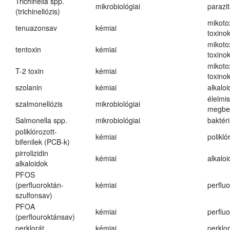
Trichinella spp.
mikrobiológiai
parazi
(trichinellózis)
mikoto
tenuazonsav
kémiai
toxino
mikoto
tentoxin
kémiai
toxino
mikoto
T-2 toxin
kémiai
toxino
szolanin
kémiai
alkaloi
élelmi
szalmonellózis
mikrobiológiai
megbe
Salmonella spp.
mikrobiológiai
baktér
poliklórozott-
kémiai
polikló
bifenilek (PCB-k)
pirrolizidin
kémiai
alkalo
alkaloidok
PFOS
(perfluoroktán-
kémiai
perfluo
szulfonsav)
PFOA
kémiai
perfluo
(perflouroktánsav)
perklorát
kémiai
perklor