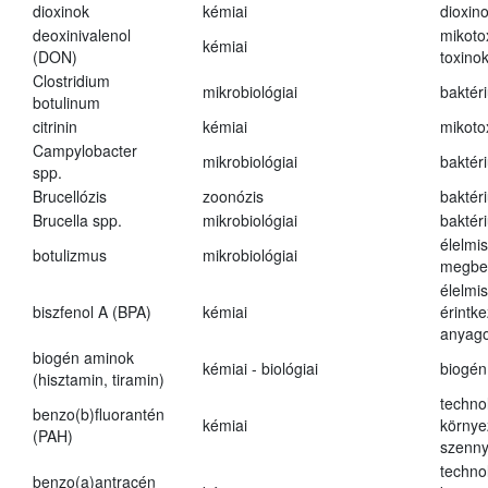
dioxinok
kémiai
dioxin
deoxinivalenol
mikoto
kémiai
(DON)
toxino
Clostridium
mikrobiológiai
baktér
botulinum
citrinin
kémiai
mikoto
Campylobacter
mikrobiológiai
baktér
spp.
Brucellózis
zoonózis
baktér
Brucella spp.
mikrobiológiai
baktér
élelmi
botulizmus
mikrobiológiai
megbe
élelmi
biszfenol A (BPA)
kémiai
érintk
anyago
biogén aminok
kémiai - biológiai
biogén
(hisztamin, tiramin)
techno
benzo(b)fluorantén
kémiai
környe
(PAH)
szenn
techno
benzo(a)antracén