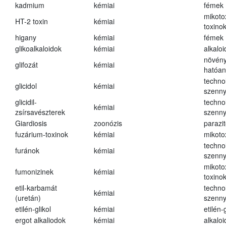
kadmium
kémiai
fémek
mikoto
HT-2 toxin
kémiai
toxino
higany
kémiai
fémek
glikoalkaloidok
kémiai
alkalo
növény
glifozát
kémiai
hatóa
techno
glicidol
kémiai
szenn
glicidil-
techno
kémiai
zsírsavészterek
szenn
Giardiosis
zoonózis
parazit
fuzárium-toxinok
kémiai
mikoto
techno
furánok
kémiai
szenn
mikoto
fumonizinek
kémiai
toxino
etil-karbamát
techno
kémiai
(uretán)
szenn
etilén-glikol
kémiai
etilén-g
ergot alkaliodok
kémiai
alkalo