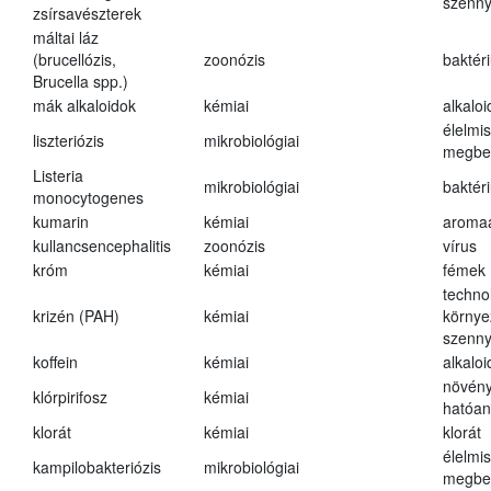
szenn
zsírsavészterek
máltai láz
(brucellózis,
zoonózis
baktér
Brucella spp.)
mák alkaloidok
kémiai
alkalo
élelmi
liszteriózis
mikrobiológiai
megbe
Listeria
mikrobiológiai
baktér
monocytogenes
kumarin
kémiai
aroma
kullancsencephalitis
zoonózis
vírus
króm
kémiai
fémek
techno
krizén (PAH)
kémiai
környe
szenn
koffein
kémiai
alkalo
növény
klórpirifosz
kémiai
hatóa
klorát
kémiai
klorát
élelmi
kampilobakteriózis
mikrobiológiai
megbe