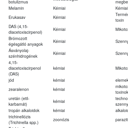
botulizmus
megbe
Melamin
Kémiai
Kémiai
Termés
Erukasav
Kémiai
toxin
DAS (4,15-
Kémiai
Mikoto
diacetoxiscirpenol)
Brómozott
Kémiai
Szenn
égésgátló anyagok
Ásványolaj-
Kémiai
Szenn
szénhidrogének
4,15-
diacetoxiscirpenol
kémiai
Mikoto
(DAS)
jód
kémiai
eleme
mikoto
zearalenon
kémiai
toxino
uretán (etil-
techno
kémiai
karbamát)
szenn
tropán alkaloidok
kémiai
alkalo
trichinellózis
zoonózis
parazit
(Trichinella spp.)