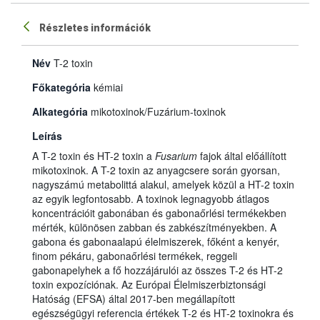
Részletes információk
Név
T-2 toxin
Főkategória
kémiai
Alkategória
mikotoxinok/Fuzárium-toxinok
Leírás
A T-2 toxin és HT-2 toxin a
Fusarium
fajok által előállított
mikotoxinok. A T-2 toxin az anyagcsere során gyorsan,
nagyszámú metabolittá alakul, amelyek közül a HT-2 toxin
az egyik legfontosabb. A toxinok legnagyobb átlagos
koncentrációit gabonában és gabonaőrlési termékekben
mérték, különösen zabban és zabkészítményekben. A
gabona és gabonaalapú élelmiszerek, főként a kenyér,
finom pékáru, gabonaőrlési termékek, reggeli
gabonapelyhek a fő hozzájárulói az összes T-2 és HT-2
toxin expozíciónak. Az Európai Élelmiszerbiztonsági
Hatóság (EFSA) által 2017-ben megállapított
egészségügyi referencia értékek T-2 és HT-2 toxinokra és