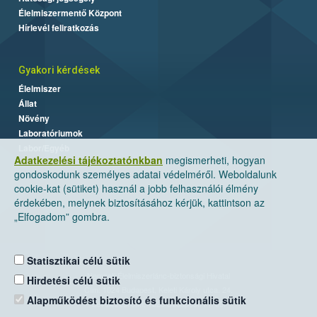
Élelmiszermentő Központ
Hírlevél feliratkozás
Gyakori kérdések
Élelmiszer
Állat
Növény
Laboratóriumok
Labor/Egyéb
Adatkezelési tájékoztatónkban
megismerheti, hogyan
gondoskodunk személyes adatai védelméről. Weboldalunk
cookie-kat (sütiket) használ a jobb felhasználói élmény
érdekében, melynek biztosításához kérjük, kattintson az
„Elfogadom” gombra.
Statisztikai célú sütik
Nemzeti Élelmiszerlánc-biztonsági Hivatal
Hirdetési célú sütik
Cím: 1024 Budapest, Keleti Károly utca. 24.
Alapműködést biztosító és funkcionális sütik
Levelezési cím: 1525 Budapest. Pf. 30.