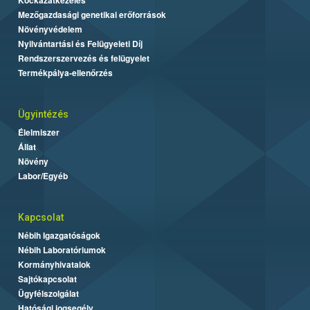
Mezőgazdasági genetikai erőforrások
Növényvédelem
Nyilvántartási és Felügyeleti Díj
Rendszerszervezés és felügyelet
Termékpálya-ellenőrzés
Ügyintézés
Élelmiszer
Állat
Növény
Labor/Egyéb
Kapcsolat
Nébih Igazgatóságok
Nébih Laboratóriumok
Kormányhivatalok
Sajtókapcsolat
Ügyfélszolgálat
Hatósági jogsegély