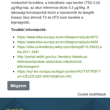
módosított formáikra: a tolerálható napi bevitel (TDI) 0,02
µg/ttkg/nap, az akut referencia dózis 0,3 µg/ttkg. A
lakossági korcsoportok közül a csecsemők és tipegők
hosszú távú étrendi T2 és HT2 toxin bevitele a
legnagyobb.
További információk:
https://www.efsa.europa.eu/en/efsajournal/pub/4972
https://www.efsa.europa.eu/en/efsajournal/pub/4655
https://efsa.onlinelibrary.wiley.com/doi/epdf/10.2903/j.e
fsa.2011.2481
http://portal.nebih.gov.hu/-/kerdezz-felelek-az-
elelmiszerlancban-elofordulo-mikotoxinok-
jelentosegerol
https://eur-lex.europa.eu/legal-content/HU/TXT/PDF/?
uri=CELEX:32013H0165&from=HU
Mégsem
Cookie beállítások
Hivatalunk