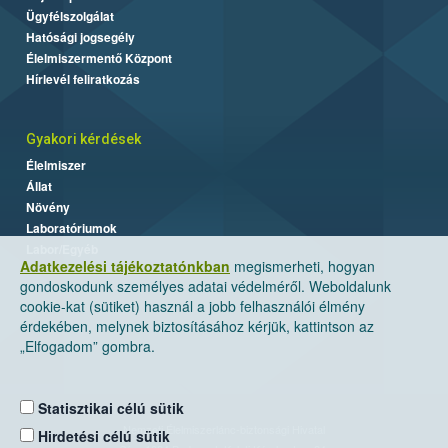
Ügyfélszolgálat
Hatósági jogsegély
Élelmiszermentő Központ
Hírlevél feliratkozás
Gyakori kérdések
Élelmiszer
Állat
Növény
Laboratóriumok
Labor/Egyéb
Adatkezelési tájékoztatónkban
megismerheti, hogyan
gondoskodunk személyes adatai védelméről. Weboldalunk
cookie-kat (sütiket) használ a jobb felhasználói élmény
érdekében, melynek biztosításához kérjük, kattintson az
„Elfogadom” gombra.
Statisztikai célú sütik
Nemzeti Élelmiszerlánc-biztonsági Hivatal
Hirdetési célú sütik