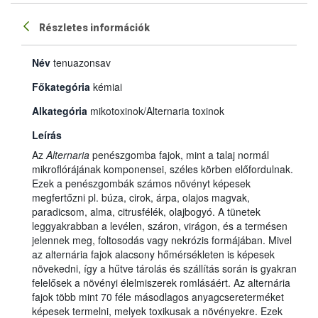
Részletes információk
Név
tenuazonsav
Főkategória
kémiai
Alkategória
mikotoxinok/Alternaria toxinok
Leírás
Az
Alternaria
penészgomba fajok, mint a talaj normál
mikroflórájának komponensei, széles körben előfordulnak.
Ezek a penészgombák számos növényt képesek
megfertőzni pl. búza, cirok, árpa, olajos magvak,
paradicsom, alma, citrusfélék, olajbogyó. A tünetek
leggyakrabban a levélen, száron, virágon, és a termésen
jelennek meg, foltosodás vagy nekrózis formájában. Mivel
az alternária fajok alacsony hőmérsékleten is képesek
növekedni, így a hűtve tárolás és szállítás során is gyakran
felelősek a növényi élelmiszerek romlásáért. Az alternária
fajok több mint 70 féle másodlagos anyagcsereterméket
képesek termelni, melyek toxikusak a növényekre. Ezek