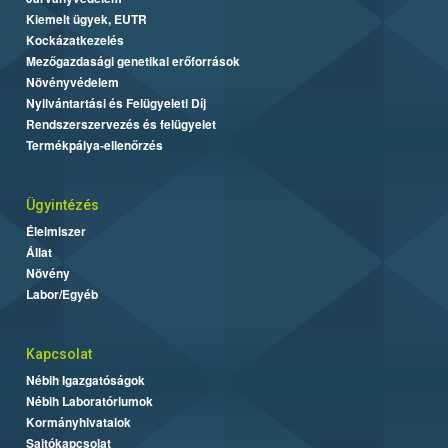
Kiemelt ügyek, EUTR
Kockázatkezelés
Mezőgazdasági genetikai erőforrások
Növényvédelem
Nyilvántartási és Felügyeleti Díj
Rendszerszervezés és felügyelet
Termékpálya-ellenőrzés
Ügyintézés
Élelmiszer
Állat
Növény
Labor/Egyéb
Kapcsolat
Nébih Igazgatóságok
Nébih Laboratóriumok
Kormányhivatalok
Sajtókapcsolat