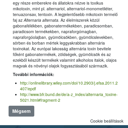
egy része emberekre és állatokra nézve is toxikus
mikotoxin, mint pl. alternariol, alternariol-monometiléter,
tenuazonsav, tentoxin. A legjelentősebb mikotoxin termelő
faj az
Alternaria
alternata
. Az élelmiszerek közül
gabonafélékben, gabonatermékekben, paradicsomban,
paradicsom termékekben, napraforgómagban,
napraforgóolajban, gyümölcsökben, gyümölcslevekben,
sörben és borban mértek leggyakrabban alternária
toxinokat. Az európai lakosság alternária toxin bevitele
főként gabonatermékek, zöldségek, gyümölcsök és az
ezekből készült termékek valamint alkoholos italok, olajos
magvak és növényi olajok fogyasztásából származik.
További információk:
http://onlinelibrary.wiley.com/doi/10.2903/j.efsa.2011.2
407/epdf
http://www.bfr.bund.de/de/a-z_index/alternaria_toxine-
5021.html#fragment-2
Mégsem
Cookie beállítások