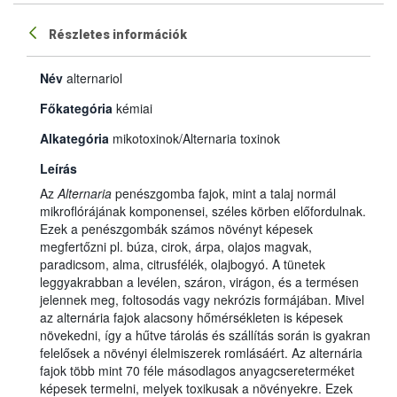
Részletes információk
Név
alternariol
Főkategória
kémiai
Alkategória
mikotoxinok/Alternaria toxinok
Leírás
Az
Alternaria
penészgomba fajok, mint a talaj normál
mikroflórájának komponensei, széles körben előfordulnak.
Ezek a penészgombák számos növényt képesek
megfertőzni pl. búza, cirok, árpa, olajos magvak,
paradicsom, alma, citrusfélék, olajbogyó. A tünetek
leggyakrabban a levélen, száron, virágon, és a termésen
jelennek meg, foltosodás vagy nekrózis formájában. Mivel
az alternária fajok alacsony hőmérsékleten is képesek
növekedni, így a hűtve tárolás és szállítás során is gyakran
felelősek a növényi élelmiszerek romlásáért. Az alternária
fajok több mint 70 féle másodlagos anyagcsereterméket
képesek termelni, melyek toxikusak a növényekre. Ezek