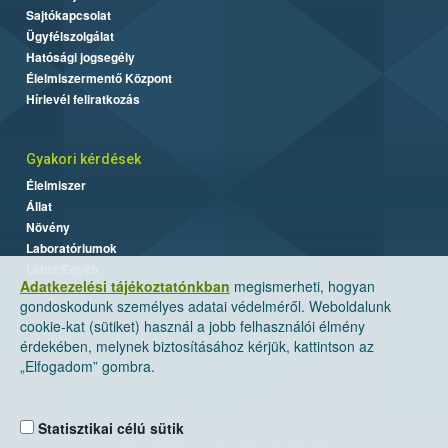
Sajtókapcsolat
Ügyfélszolgálat
Hatósági jogsegély
Élelmiszermentő Központ
Hírlevél feliratkozás
Gyakori kérdések
Élelmiszer
Állat
Növény
Laboratóriumok
Labor/Egyéb
Adatkezelési tájékoztatónkban
megismerheti, hogyan
gondoskodunk személyes adatai védelméről. Weboldalunk
cookie-kat (sütiket) használ a jobb felhasználói élmény
érdekében, melynek biztosításához kérjük, kattintson az
„Elfogadom” gombra.
Statisztikai célú sütik