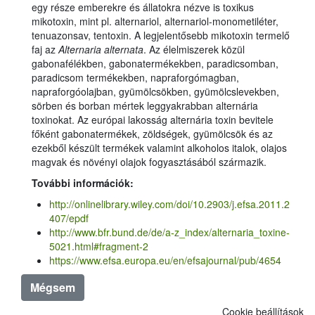
egy része emberekre és állatokra nézve is toxikus
mikotoxin, mint pl. alternariol, alternariol-monometiléter,
tenuazonsav, tentoxin. A legjelentősebb mikotoxin termelő
faj az
Alternaria
alternata
. Az élelmiszerek közül
gabonafélékben, gabonatermékekben, paradicsomban,
paradicsom termékekben, napraforgómagban,
napraforgóolajban, gyümölcsökben, gyümölcslevekben,
sörben és borban mértek leggyakrabban alternária
toxinokat. Az európai lakosság alternária toxin bevitele
főként gabonatermékek, zöldségek, gyümölcsök és az
ezekből készült termékek valamint alkoholos italok, olajos
magvak és növényi olajok fogyasztásából származik.
További információk:
http://onlinelibrary.wiley.com/doi/10.2903/j.efsa.2011.2
407/epdf
http://www.bfr.bund.de/de/a-z_index/alternaria_toxine-
5021.html#fragment-2
https://www.efsa.europa.eu/en/efsajournal/pub/4654
Mégsem
Cookie beállítások