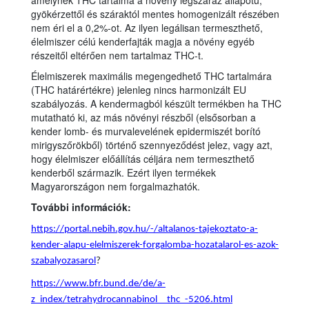
gyökérzettől és száraktól mentes homogenizált részében
nem éri el a 0,2%-ot. Az ilyen legálisan termeszthető,
élelmiszer célú kenderfajták magja a növény egyéb
részeitől eltérően nem tartalmaz THC-t.
Élelmiszerek maximális megengedhető THC tartalmára
(THC határértékre) jelenleg nincs harmonizált EU
szabályozás. A kendermagból készült termékben ha THC
mutatható ki, az más növényi részből (elsősorban a
kender lomb- és murvalevelének epidermiszét borító
mirigyszőrökből) történő szennyeződést jelez, vagy azt,
hogy élelmiszer előállítás céljára nem termeszthető
kenderből származik. Ezért ilyen termékek
Magyarországon nem forgalmazhatók.
További információk:
https://portal.nebih.gov.hu/-/altalanos-tajekoztato-a-
kender-alapu-elelmiszerek-forgalomba-hozatalarol-es-azok-
szabalyozasarol
?
https://www.bfr.bund.de/de/a-
z_index/tetrahydrocannabinol__thc_-5206.html