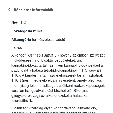
Részletes információk
Név
THC
Főkategória
kémiai
Alkategória
természetes eredetű
Leírás
A kender (
Cannabis sativa
L.) növény az emberi szervezet
működésére ható, bioaktív vegyületeket, ún.
kannabinoidokat tartalmaz. Ilyen kannabinoidok például a
pszichoaktív hatású tetrahidrokannabinol (THC vagy Δ9-
THC). A kendert tartalmazó élelmiszerek tartalmazhatnak
THC-t (nem megfelelő előállítás esetén), amely bizonyos
mennyiség felett fáradtságot, csökkent reakcióképességet,
váratlan hangulatváltozást idézhet elő. Bizonyos
gyógyszerek vagy az alkohol ezeket a hatásokat
felerősíthetik.
Élelmiszer kizárólag olyan kenderfajtából állítható elő,
amelynek THC tartalma a növény légszáraz állapotú,