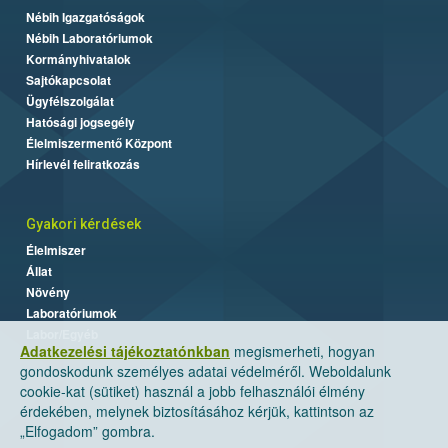
Nébih Igazgatóságok
Nébih Laboratóriumok
Kormányhivatalok
Sajtókapcsolat
Ügyfélszolgálat
Hatósági jogsegély
Élelmiszermentő Központ
Hírlevél feliratkozás
Gyakori kérdések
Élelmiszer
Állat
Növény
Laboratóriumok
Labor/Egyéb
Adatkezelési tájékoztatónkban
megismerheti, hogyan
gondoskodunk személyes adatai védelméről. Weboldalunk
cookie-kat (sütiket) használ a jobb felhasználói élmény
érdekében, melynek biztosításához kérjük, kattintson az
„Elfogadom” gombra.