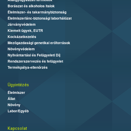
Borászat és alkoholos italok
Élelmiszer- és takarmánybiztonság
Élelmiszerlánc-biztonsági laborhálózat
Járványvédelem
Kiemelt ügyek, EUTR
Kockázatkezelés
Mezőgazdasági genetikai erőforrások
Növényvédelem
Nyilvántartási és Felügyeleti Díj
Rendszerszervezés és felügyelet
Termékpálya-ellenőrzés
Ügyintézés
Élelmiszer
Állat
Növény
Labor/Egyéb
Kapcsolat