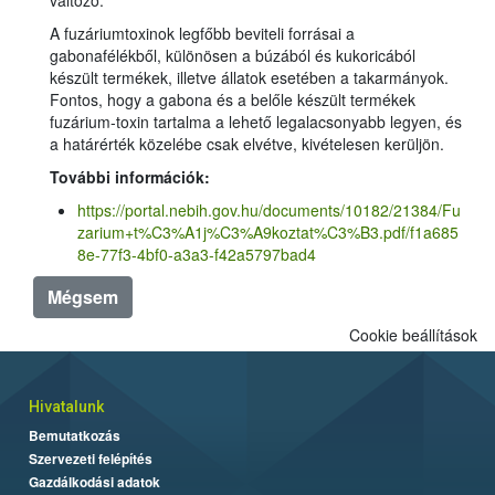
A fuzáriumtoxinok legfőbb beviteli forrásai a
gabonafélékből, különösen a búzából és kukoricából
készült termékek, illetve állatok esetében a takarmányok.
Fontos, hogy a gabona és a belőle készült termékek
fuzárium-toxin tartalma a lehető legalacsonyabb legyen, és
a határérték közelébe csak elvétve, kivételesen kerüljön.
További információk:
https://portal.nebih.gov.hu/documents/10182/21384/Fu
zarium+t%C3%A1j%C3%A9koztat%C3%B3.pdf/f1a685
8e-77f3-4bf0-a3a3-f42a5797bad4
Mégsem
Cookie beállítások
Hivatalunk
Bemutatkozás
Szervezeti felépítés
Gazdálkodási adatok