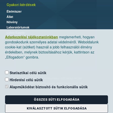
Gyakori kérdések
Élelmiszer
Állat
Növény
Laboratóriumok
Labor/Egyéb
Adatkezelési tájékoztatónkban
megismerheti, hogyan
gondoskodunk személyes adatai védelméről. Weboldalunk
cookie-kat (sütiket) használ a jobb felhasználói élmény
érdekében, melynek biztosításához kérjük, kattintson az
„Elfogadom” gombra.
Statisztikai célú sütik
Nemzeti Élelmiszerlánc-biztonsági Hivatal
Hirdetési célú sütik
Cím: 1024 Budapest, Keleti Károly utca. 24.
Alapműködést biztosító és funkcionális sütik
Levelezési cím: 1525 Budapest. Pf. 30.
ÖSSZES SÜTI ELFOGADÁSA
E-mail:
ugyfelszolgalat@nebih.gov.hu
Zöld szám: 06-80/263-244
KIVÁLASZTOTT SÜTIK ELFOGADÁSA
Telefon: 06-1/ 336-9000