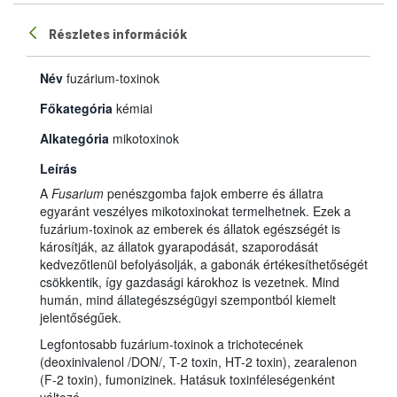
Részletes információk
Név
fuzárium-toxinok
Főkategória
kémiai
Alkategória
mikotoxinok
Leírás
A
Fusarium
penészgomba fajok emberre és állatra
egyaránt veszélyes mikotoxinokat termelhetnek. Ezek a
fuzárium-toxinok az emberek és állatok egészségét is
károsítják, az állatok gyarapodását, szaporodását
kedvezőtlenül befolyásolják, a gabonák értékesíthetőségét
csökkentik, így gazdasági károkhoz is vezetnek. Mind
humán, mind állategészségügyi szempontból kiemelt
jelentőségűek.
Legfontosabb fuzárium-toxinok a trichotecének
(deoxinivalenol /DON/, T-2 toxin, HT-2 toxin), zearalenon
(F-2 toxin), fumonizinek. Hatásuk toxinféleségenként
változó.