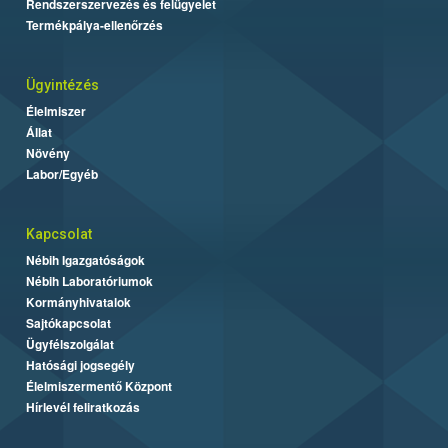
Rendszerszervezés és felügyelet
Termékpálya-ellenőrzés
Ügyintézés
Élelmiszer
Állat
Növény
Labor/Egyéb
Kapcsolat
Nébih Igazgatóságok
Nébih Laboratóriumok
Kormányhivatalok
Sajtókapcsolat
Ügyfélszolgálat
Hatósági jogsegély
Élelmiszermentő Központ
Hírlevél feliratkozás