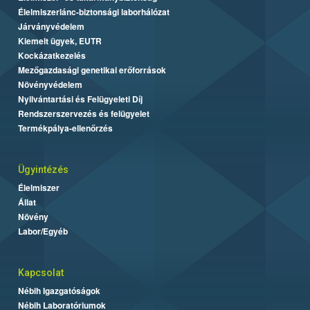
Élelmiszerlánc-biztonsági laborhálózat
Járványvédelem
Kiemelt ügyek, EUTR
Kockázatkezelés
Mezőgazdasági genetikai erőforrások
Növényvédelem
Nyilvántartási és Felügyeleti Díj
Rendszerszervezés és felügyelet
Termékpálya-ellenőrzés
Ügyintézés
Élelmiszer
Állat
Növény
Labor/Egyéb
Kapcsolat
Nébih Igazgatóságok
Nébih Laboratóriumok