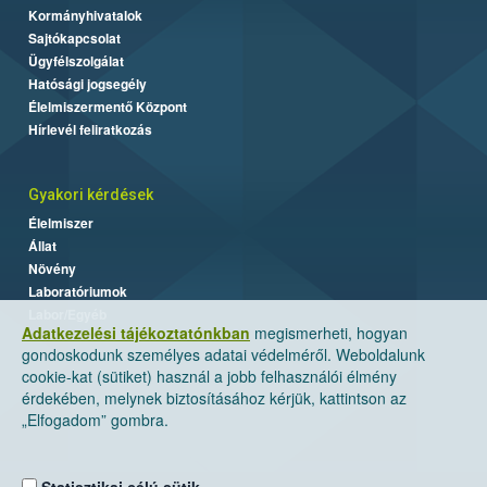
Kormányhivatalok
Sajtókapcsolat
Ügyfélszolgálat
Hatósági jogsegély
Élelmiszermentő Központ
Hírlevél feliratkozás
Gyakori kérdések
Élelmiszer
Állat
Növény
Laboratóriumok
Labor/Egyéb
Adatkezelési tájékoztatónkban
megismerheti, hogyan
gondoskodunk személyes adatai védelméről. Weboldalunk
cookie-kat (sütiket) használ a jobb felhasználói élmény
érdekében, melynek biztosításához kérjük, kattintson az
„Elfogadom” gombra.