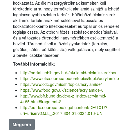
kockázatát. Az élelmiszergyártóknak kiemelten kell
törekednie arra, hogy termékeik akrilamid szintjét a lehető
legalacsonyabb szinten tartsák. Különböző élelmiszerek
akrilamid tartalmának mérséklésével kapcsolatos
kockázatcsökkentő intézkedéséket európai uniós rendelet
foglalja össze. Az otthoni főzési szokások módosításával,
és a változatos étrenddel nagymértékben csökkenthető a
bevitel. Törekedni kell a főzési gyakorlatok (forralás,
gőzölés, sütés, pörkölés stb.) váltogatására, mely segíthet
a bevitel csökkentésében.
További információk:
http://portal.nebih.gov.hu/-/akrilamid-elelmiszerekben
https://www.efsa.europa.eu/en/topics/topic/acrylamide
https://www.cdc.gov/niosh/topics/acrylamide/
https://www.food.gov.uk/science/acrylamide-0
http://www.bfr.bund.de/de/a-z_index/acrylamid-
4185.html#fragment-2
http://eur-lex.europa.eu/legal-content/DE/TXT/?
uri=uriserv:OJ.L_.2017.304.01.0024.01.HUN
Mégsem