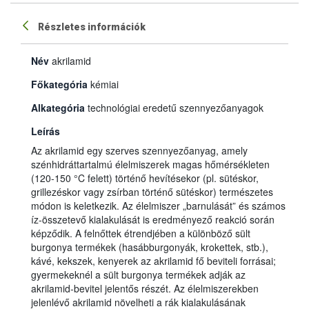
Részletes információk
Név
akrilamid
Főkategória
kémiai
Alkategória
technológiai eredetű szennyezőanyagok
Leírás
Az akrilamid egy szerves szennyezőanyag, amely
szénhidráttartalmú élelmiszerek magas hőmérsékleten
(120-150 °C felett) történő hevítésekor (pl. sütéskor,
grillezéskor vagy zsírban történő sütéskor) természetes
módon is keletkezik. Az élelmiszer „barnulását” és számos
íz-összetevő kialakulását is eredményező reakció során
képződik. A felnőttek étrendjében a különböző sült
burgonya termékek (hasábburgonyák, krokettek, stb.),
kávé, kekszek, kenyerek az akrilamid fő beviteli forrásai;
gyermekeknél a sült burgonya termékek adják az
akrilamid-bevitel jelentős részét. Az élelmiszerekben
jelenlévő akrilamid növelheti a rák kialakulásának