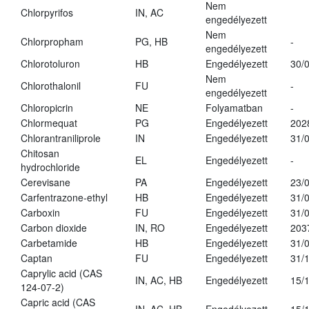
Nem
Chlorpyrifos
IN, AC
engedélyezett
Nem
Chlorpropham
PG, HB
-
engedélyezett
Chlorotoluron
HB
Engedélyezett
30/
Nem
Chlorothalonil
FU
-
engedélyezett
Chloropicrin
NE
Folyamatban
-
Chlormequat
PG
Engedélyezett
202
Chlorantraniliprole
IN
Engedélyezett
31/
Chitosan
EL
Engedélyezett
-
hydrochloride
Cerevisane
PA
Engedélyezett
23/
Carfentrazone-ethyl
HB
Engedélyezett
31/
Carboxin
FU
Engedélyezett
31/
Carbon dioxide
IN, RO
Engedélyezett
203
Carbetamide
HB
Engedélyezett
31/
Captan
FU
Engedélyezett
31/
Caprylic acid (CAS
IN, AC, HB
Engedélyezett
15/
124-07-2)
Capric acid (CAS