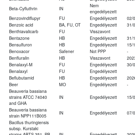
Nem
Beta-Cyfluthrin
IN
engedélyezett
Benzovindiflupyr
FU
Engedélyezett
02/
Benzoic acid
BA, FU, OT
Engedélyezett
31/
Benthiavalicarb
FU
Visszavont
Bentazone
HB
Engedélyezett
31/
Bensulfuron
HB
Engedélyezett
15/
Benoxacor
Safener
Not PPP
-
Benfluralin
HB
Visszavont
202
Benalaxyl-M
FU
Engedélyezett
30/
Benalaxyl
FU
Engedélyezett
Beflubutamid
HB
Engedélyezett
202
Beer
MO
Engedélyezett
-
Beauveria bassiana
strains ATCC 74040
IN
Engedélyezett
15/
and GHA
Beauveria bassiana
IN
Engedélyezett
07/
strain NPP111B005
Bacillus thuringiensis
subsp. Kurstaki
strains ABTS 351, PB
IN
Engedélyezett
203