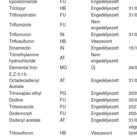
Epoxiconazole
FU
Engedélyezett
Triclopyr
HB
Engedélyezett
31/
Trifloxystrobin
FU
Engedélyezett
31/
Nem
Triflumizole
FU
engedélyezett
Triflumuron
IN
Engedélyezett
31/
Triflusulfuron
HB
Visszavont
-
Emamectin
IN
Engedélyezett
15/
Trimethylamine
Nem
AT
hydrochloride
engedélyezett
Elemental Iron
MO
Új
26/
E,Z-3,13-
Octadecadienyl
AT
Engedélyezett
31/
Acetate
Trinexapac-ethyl
PG
Engedélyezett
203
Dodine
FU
Engedélyezett
30/
Triticonazole
FU
Engedélyezett
202
Dodemorph
FU
Engedélyezett
202
Dodecyl acetate
AT
Engedélyezett
31/
vég
Tritosulforon
HB
Visszavont
türe