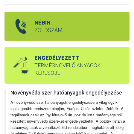
NÉBIH
ZÖLDSZÁM
ENGEDÉLYEZETT
TERMÉSNÖVELŐ ANYAGOK
KERESŐJE
Növényvédő szer hatóanyagok engedélyezése
A növényvédő szer hatóanyagok engedélyezése a világ egyik
legszigorúbb rendszere alapján, Európai Uniós szinten történik. A
tagállamok csak az így létrejövő ún. pozitív lista hatóanyagaiból
készített növényvédő szereket engedélyezhetik. A pozitív listán a
hatóanyag csak a vonatkozó EU rendeletben meghatározott ideig
(általában 7-15 évig) maradhat, utána felül kell vizsgálni. A