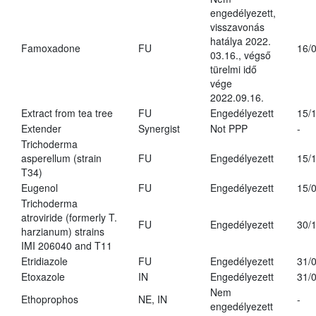
engedélyezett,
visszavonás
hatálya 2022.
Famoxadone
FU
16/
03.16., végső
türelmi idő
vége
2022.09.16.
Extract from tea tree
FU
Engedélyezett
15/
Extender
Synergist
Not PPP
-
Trichoderma
asperellum (strain
FU
Engedélyezett
15/
T34)
Eugenol
FU
Engedélyezett
15/
Trichoderma
atroviride (formerly T.
FU
Engedélyezett
30/
harzianum) strains
IMI 206040 and T11
Etridiazole
FU
Engedélyezett
31/
Etoxazole
IN
Engedélyezett
31/
Nem
Ethoprophos
NE, IN
-
engedélyezett