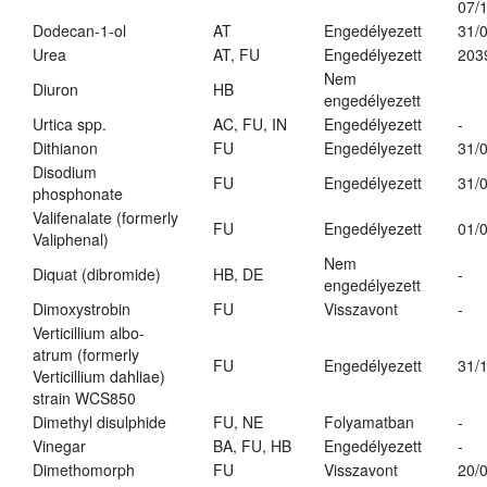
07/
Dodecan-1-ol
AT
Engedélyezett
31/
Urea
AT, FU
Engedélyezett
203
Nem
Diuron
HB
engedélyezett
Urtica spp.
AC, FU, IN
Engedélyezett
-
Dithianon
FU
Engedélyezett
31/
Disodium
FU
Engedélyezett
31/
phosphonate
Valifenalate (formerly
FU
Engedélyezett
01/
Valiphenal)
Nem
Diquat (dibromide)
HB, DE
-
engedélyezett
Dimoxystrobin
FU
Visszavont
-
Verticillium albo-
atrum (formerly
FU
Engedélyezett
31/
Verticillium dahliae)
strain WCS850
Dimethyl disulphide
FU, NE
Folyamatban
-
Vinegar
BA, FU, HB
Engedélyezett
-
Dimethomorph
FU
Visszavont
20/