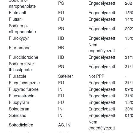
Sodium o-
PG
Engedélyezett
202
nitrophenolate
Flutolanil
FU
Engedélyezett
15/
Flutianil
FU
Engedélyezett
14/
Sodium p-
PG
Engedélyezett
202
nitrophenolate
Fluroxypyr
HB
Engedélyezett
15/
Nem
Flurtamone
HB
-
engedélyezett
Flurochloridone
HB
Engedélyezett
31/
Sodium silver
PG
Engedélyezett
31/
thiosulphate
Flurazole
Safener
Not PPP
-
Fluquinconazole
FU
Engedélyezett
31/
Flupyradifurone
IN
Engedélyezett
09/
Fluoxastrobin
FU
Engedélyezett
31/
Fluopyram
FU
Engedélyezett
15/
Spinetoram
IN
Engedélyezett
30/
Spinosad
IN
Engedélyezett
01/
Nem
Spirodiclofen
AC, IN
engedélyezett