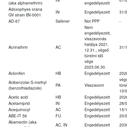
IN
07/
(aka alphamethrin)
engedélyezett
Adoxophyes orana
IN
Engedélyezett
31/
GV strain BV-0001
AD-67
Safener
Not PPP
-
Nem
engedélyezett,
visszavonás
hatálya 2021.
Acrinathrin
AC
31/
12.31., végső
türelmi idő
vége
2023.06.30.
Aclonifen
HB
Engedélyezett
202
vég
Acibenzolar-S-methyl
PA
Visszavont
türe
(benzothiadiazole)
10/
Acetic acid
HB
Engedélyezett
202
Acetamiprid
IN
Engedélyezett
28/
Acequinocyl
AC
Engedélyezett
15/
ABE-IT 56
FU
Engedélyezett
20/
Abamectin (aka
AC, IN
Engedélyezett
203