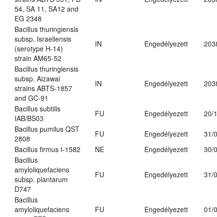
54, SA 11, SA12 and
EG 2348
Bacillus thuringiensis
subsp. Israeliensis
IN
Engedélyezett
203
(serotype H-14)
strain AM65-52
Bacillus thuringiensis
subsp. Aizawai
IN
Engedélyezett
203
strains ABTS-1857
and GC-91
Bacillus subtilis
FU
Engedélyezett
20/
IAB/BS03
Bacillus pumilus QST
FU
Engedélyezett
31/
2808
Bacillus firmus I-1582
NE
Engedélyezett
30/
Bacillus
amyloliquefaciens
FU
Engedélyezett
31/
subsp. plantarum
D747
Bacillus
amyloliquefaciens
FU
Engedélyezett
01/