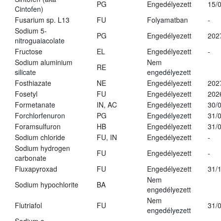
PG
Engedélyezett
15/
Cintofen)
Fusarium sp. L13
FU
Folyamatban
-
Sodium 5-
PG
Engedélyezett
202
nitroguaiacolate
Fructose
EL
Engedélyezett
-
Sodium aluminium
Nem
RE
silicate
engedélyezett
Fosthiazate
NE
Engedélyezett
202
Fosetyl
FU
Engedélyezett
202
Formetanate
IN, AC
Engedélyezett
30/
Forchlorfenuron
PG
Engedélyezett
31/
Foramsulfuron
HB
Engedélyezett
31/
Sodium chloride
FU, IN
Engedélyezett
-
Sodium hydrogen
FU
Engedélyezett
-
carbonate
Fluxapyroxad
FU
Engedélyezett
31/
Nem
Sodium hypochlorite
BA
engedélyezett
Nem
Flutriafol
FU
31/
engedélyezett