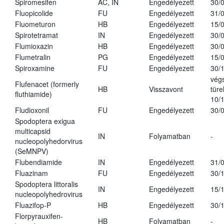
Spiromesifen
AC, IN
Engedélyezett
30/
Fluopicolide
FU
Engedélyezett
31/
Fluometuron
HB
Engedélyezett
15/
Spirotetramat
IN
Engedélyezett
30/
Flumioxazin
HB
Engedélyezett
30/
Flumetralin
PG
Engedélyezett
15/
Spiroxamine
FU
Engedélyezett
30/
vég
Flufenacet (formerly
HB
Visszavont
türe
fluthiamide)
10/
Fludioxonil
FU
Engedélyezett
30/
Spodoptera exigua
multicapsid
IN
Folyamatban
-
nucleopolyhedorvirus
(SeMNPV)
Flubendiamide
IN
Engedélyezett
31/
Fluazinam
FU
Engedélyezett
30/
Spodoptera littoralis
IN
Engedélyezett
15/
nucleopolyhedrovirus
Fluazifop-P
HB
Engedélyezett
30/
Florpyrauxifen-
HB
Folyamatban
-