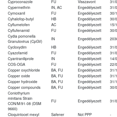
Cyproconazole
FU
Visszavont
31/
Cypermethrin
IN, AC
Engedélyezett
31/
Cymoxanil
FU
Engedélyezett
30/
Cyhalofop-butyl
HB
Engedélyezett
30/
Cyflumetofen
AC
Engedélyezett
15/
Cyflufenamid
FU
Engedélyezett
30/
Cydia pomonella
IN
Engedélyezett
203
Granulovirus (CpGV)
Cycloxydim
HB
Engedélyezett
31/
Cyazofamid
FU
Engedélyezett
31/
Cyantraniliprole
IN
Engedélyezett
14/
COS-OGA
FU
Engedélyezett
22/
Copper oxychloride
BA, FU
Engedélyezett
31/
Copper oxide
BA, FU
Engedélyezett
31/
Copper hydroxide
BA, FU
Engedélyezett
31/
Copper compounds
BA, FU
Engedélyezett
30/
Coniothyrium
minitans Strain
FU
Engedélyezett
31/
CON/M/91-08 (DSM
9660)
Cloquintocet mexyl
Safener
Not PPP
-