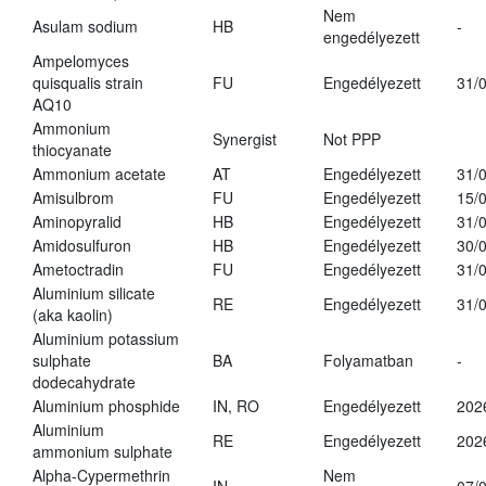
Nem
Asulam sodium
HB
-
engedélyezett
Ampelomyces
quisqualis strain
FU
Engedélyezett
31/
AQ10
Ammonium
Synergist
Not PPP
thiocyanate
Ammonium acetate
AT
Engedélyezett
31/
Amisulbrom
FU
Engedélyezett
15/
Aminopyralid
HB
Engedélyezett
31/
Amidosulfuron
HB
Engedélyezett
30/
Ametoctradin
FU
Engedélyezett
31/
Aluminium silicate
RE
Engedélyezett
31/
(aka kaolin)
Aluminium potassium
sulphate
BA
Folyamatban
-
dodecahydrate
Aluminium phosphide
IN, RO
Engedélyezett
202
Aluminium
RE
Engedélyezett
202
ammonium sulphate
Alpha-Cypermethrin
Nem