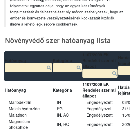
folyamatok együttes célja, hogy az egyes készítmények
forgalmazását és felhasználását oly módon szabályozzák, hogy az
ember és környezete veszélyeztetésének kockázatát kizárják,
illetve a lehető legkisebbre csökkentsék.
Növényvédő szer hatóanyag lista
1107/2009 EK
Ható
Hatóanyag
Kategória
Rendelet szerinti
lejára
állapot
1107/2009 EK
Ható
Hatóanyag
Kategória
Rendelet szerinti
lejára
állapot
Maltodextrin
IN
Engedélyezett
03/
Maleic hydrazide
PG
Engedélyezett
31/
Malathion
IN, AC
Engedélyezett
15/
Magnesium
IN, RO
Engedélyezett
202
phosphide