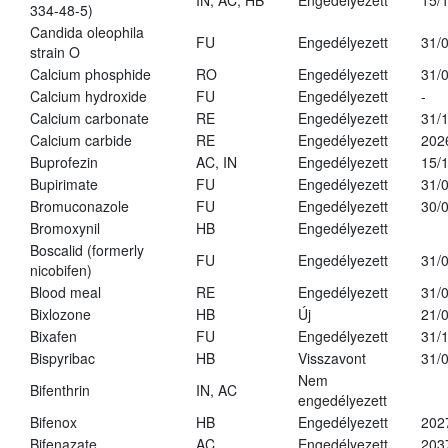
IN, AC, HB
Engedélyezett
15/
334-48-5)
Candida oleophila
FU
Engedélyezett
31/
strain O
Calcium phosphide
RO
Engedélyezett
31/
Calcium hydroxide
FU
Engedélyezett
-
Calcium carbonate
RE
Engedélyezett
31/
Calcium carbide
RE
Engedélyezett
202
Buprofezin
AC, IN
Engedélyezett
15/
Bupirimate
FU
Engedélyezett
31/
Bromuconazole
FU
Engedélyezett
30/
Bromoxynil
HB
Engedélyezett
Boscalid (formerly
FU
Engedélyezett
31/
nicobifen)
Blood meal
RE
Engedélyezett
31/
Bixlozone
HB
Új
21/
Bixafen
FU
Engedélyezett
31/
Bispyribac
HB
Visszavont
31/
Nem
Bifenthrin
IN, AC
engedélyezett
Bifenox
HB
Engedélyezett
202
Bifenazate
AC
Engedélyezett
203