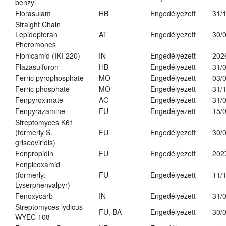
benzyl
Florasulam
HB
Engedélyezett
31/
Straight Chain
Lepidopteran
AT
Engedélyezett
30/
Pheromones
Flonicamid (IKI-220)
IN
Engedélyezett
202
Flazasulfuron
HB
Engedélyezett
31/
Ferric pyrophosphate
MO
Engedélyezett
03/
Ferric phosphate
MO
Engedélyezett
31/
Fenpyroximate
AC
Engedélyezett
31/
Fenpyrazamine
FU
Engedélyezett
15/
Streptomyces K61
(formerly S.
FU
Engedélyezett
30/
griseoviridis)
Fenpropidin
FU
Engedélyezett
202
Fenpicoxamid
(formerly:
FU
Engedélyezett
11/
Lyserphenvalpyr)
Fenoxycarb
IN
Engedélyezett
31/
Streptomyces lydicus
FU, BA
Engedélyezett
30/
WYEC 108