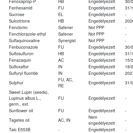
Fenoxaprop-P
HB
Engedélyezett
30/
Fenhexamid
FU
Engedélyezett
31/
Sucrose
EL
Engedélyezett
-
Sulcotrione
HB
Engedélyezett
202
Fenclorim
Safener
Not PPP
-
Fenchlorazole-ethyl
Safener
Not PPP
-
Sulfaquinoxaline
Synergist
Not PPP
-
Fenbuconazole
FU
Engedélyezett
30/
Sulfosulfuron
HB
Engedélyezett
31/
Fenazaquin
AC
Engedélyezett
15/
Sulfoxaflor
IN
Engedélyezett
18/
Sulfuryl fluoride
IN
Engedélyezett
202
FU, AC,
Sulphur
Engedélyezett
31/
RE
Sweet Lupin (seeds),
Lupinus albus L.,
FU
Engedélyezett
-
germ., ext.
Sunflower oil
FU
Engedélyezett
-
Nem
Tagetes oil
AC, IN
-
engedélyezett
Talc E553B
-
Engedélyezett
-