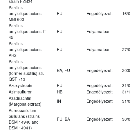
strain FZB24
Bacillus
amyloliquefaciens
FU
Engedélyezett
16/
MBI 600
Bacillus
amyloliquefaciens IT-
FU
Folyamatban
-
45
Bacillus
amyloliquefaciens
FU
Folyamatban
27/
AH2
Bacillus
amyloliquefaciens
BA, FU
Engedélyezett
203
(former subtilis) str.
QST 713
Azoxystrobin
FU
Engedélyezett
31/
Azimsulfuron
HB
Engedélyezett
31/
Azadirachtin
IN
Engedélyezett
31/
(Margosa extract)
Aureobasidium
pullulans (strains
FU, BA
Engedélyezett
30/
DSM 14940 and
DSM 14941)