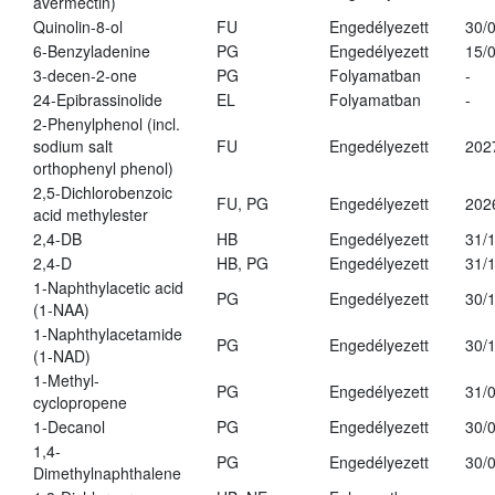
avermectin)
Quinolin-8-ol
FU
Engedélyezett
30/
6-Benzyladenine
PG
Engedélyezett
15/
3-decen-2-one
PG
Folyamatban
-
24-Epibrassinolide
EL
Folyamatban
-
2-Phenylphenol (incl.
sodium salt
FU
Engedélyezett
202
orthophenyl phenol)
2,5-Dichlorobenzoic
FU, PG
Engedélyezett
202
acid methylester
2,4-DB
HB
Engedélyezett
31/
2,4-D
HB, PG
Engedélyezett
31/
1-Naphthylacetic acid
PG
Engedélyezett
30/
(1-NAA)
1-Naphthylacetamide
PG
Engedélyezett
30/
(1-NAD)
1-Methyl-
PG
Engedélyezett
31/
cyclopropene
1-Decanol
PG
Engedélyezett
30/
1,4-
PG
Engedélyezett
30/
Dimethylnaphthalene