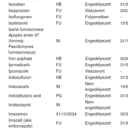
Isoxaben
HB
Engedélyezett
31/
Isopyrazam
FU
Visszavont
202
Isoflucypram
FU
Folyamatban
-
Isofetamid
FU
Engedélyezett
15/
Isaria fumosorosea
Apopka strain 97
(formely
IN
Engedélyezett
31/
Paecilomyces
fumosoroseus)
Iron sulphate
HB
Engedélyezett
202
Iprovalicarb
FU
Engedélyezett
31/
Ipconazole
FU
Visszavont
-
Iodosulfuron
HB
Engedélyezett
31/
Nem
Indoxacarb
IN
19/
engedélyezett
Indolylbutyric acid
PG
Engedélyezett
31/
Nem
Imidacloprid
IN
engedélyezett
Imazamox
31/10/2024
Engedélyezett
30/
Imazalil (aka
FU
Engedélyezett
31/
enilconazole)