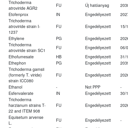
Trichoderma
FU
Új hatóanyag
203
atroviride AGR2
Etofenprox
IN
Engedélyezett
202
Trichoderma
atroviride strain I-
FU
Engedélyezett
15/
1237
Ethylene
PG
Engedélyezett
202
Trichoderma
FU
Engedélyezett
06/
atroviride strain SC1
Ethofumesate
HB
Engedélyezett
31/
Ethephon
PG
Engedélyezett
203
Trichoderma gamsii
(formerly T. viride)
FU
Engedélyezett
202
strain ICC080
Ethanol
-
Not PPP
-
Esfenvalerate
IN
Engedélyezett
30/
Trichoderma
harzianum strains T-
FU
Engedélyezett
202
22 and ITEM 908
Equisetum arvense
FU
Engedélyezett
-
L.