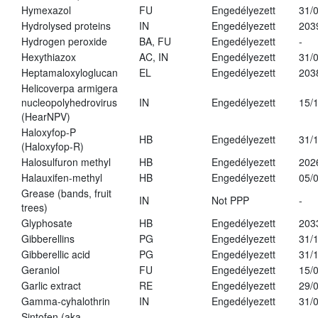
Hymexazol
FU
Engedélyezett
31/
Hydrolysed proteins
IN
Engedélyezett
203
Hydrogen peroxide
BA, FU
Engedélyezett
-
Hexythiazox
AC, IN
Engedélyezett
31/
Heptamaloxyloglucan
EL
Engedélyezett
203
Helicoverpa armigera
nucleopolyhedrovirus
IN
Engedélyezett
15/
(HearNPV)
Haloxyfop-P
HB
Engedélyezett
31/
(Haloxyfop-R)
Halosulfuron methyl
HB
Engedélyezett
202
Halauxifen-methyl
HB
Engedélyezett
05/
Grease (bands, fruit
IN
Not PPP
-
trees)
Glyphosate
HB
Engedélyezett
203
Gibberellins
PG
Engedélyezett
31/
Gibberellic acid
PG
Engedélyezett
31/
Geraniol
FU
Engedélyezett
15/
Garlic extract
RE
Engedélyezett
29/
Gamma-cyhalothrin
IN
Engedélyezett
31/
Sintofen (aka