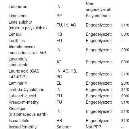
Nem
Lufenuron
IN
engedélyezett
Limestone
RE
Folyamatban
Lime sulphur
FU, IN, AC
Engedélyezett
31/
(calcium polysulphid)
Lenacil
HB
Engedélyezett
30/
Lecithins
FU
Engedélyezett
-
Akanthomyces
IN
Engedélyezett
29/
muscarius strain Ve6
Lavandulyl
AT
Engedélyezett
03/
senecioate
Lauric acid (CAS
IN, AC, HB,
Engedélyezett
31/
143-07-7)
PG
Laminarin
EL
Engedélyezett
28/
lambda-Cyhalothrin
IN
Engedélyezett
31/
L-Ascorbic acid
FU
Engedélyezett
30/
Kresoxim-methyl
FU
Engedélyezett
31/
Kieselgur
IN
Engedélyezett
31/
(diatomaceous earth)
Isoxaflutole
HB
Engedélyezett
31/
Isoxadifen-ethyl
Safener
Not PPP
-