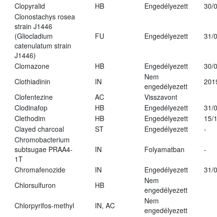
Clopyralid
HB
Engedélyezett
30/
Clonostachys rosea
strain J1446
(Gliocladium
FU
Engedélyezett
31/
catenulatum strain
J1446)
Clomazone
HB
Engedélyezett
30/
Nem
Clothiadinin
IN
201
engedélyezett
Clofentezine
AC
Visszavont
Clodinafop
HB
Engedélyezett
31/
Clethodim
HB
Engedélyezett
15/
Clayed charcoal
ST
Engedélyezett
-
Chromobacterium
subtsugae PRAA4-
IN
Folyamatban
-
1T
Chromafenozide
IN
Engedélyezett
31/
Nem
Chlorsulfuron
HB
engedélyezett
Nem
Chlorpyrifos-methyl
IN, AC
engedélyezett