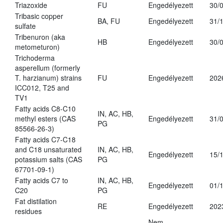
Triazoxide
FU
Engedélyezett
30/
Tribasic copper
BA, FU
Engedélyezett
31/
sulfate
Tribenuron (aka
HB
Engedélyezett
30/
metometuron)
Trichoderma
asperellum (formerly
T. harzianum) strains
FU
Engedélyezett
202
ICC012, T25 and
TV1
Fatty acids C8-C10
IN, AC, HB,
methyl esters (CAS
Engedélyezett
31/
PG
85566-26-3)
Fatty acids C7-C18
and C18 unsaturated
IN, AC, HB,
Engedélyezett
15/
potassium salts (CAS
PG
67701-09-1)
Fatty acids C7 to
IN, AC, HB,
Engedélyezett
01/
C20
PG
Fat distilation
RE
Engedélyezett
202
residues
Nem