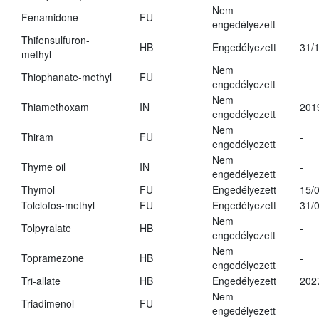
Nem
Fenamidone
FU
-
engedélyezett
Thifensulfuron-
HB
Engedélyezett
31/
methyl
Nem
Thiophanate-methyl
FU
engedélyezett
Nem
Thiamethoxam
IN
201
engedélyezett
Nem
Thiram
FU
-
engedélyezett
Nem
Thyme oil
IN
-
engedélyezett
Thymol
FU
Engedélyezett
15/
Tolclofos-methyl
FU
Engedélyezett
31/
Nem
Tolpyralate
HB
-
engedélyezett
Nem
Topramezone
HB
-
engedélyezett
Tri-allate
HB
Engedélyezett
202
Nem
Triadimenol
FU
engedélyezett