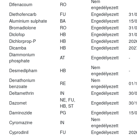
Nem
Difenacoum
RO
engedélyezett
Diethofencarb
FU
Engedélyezett
31/
Aluminium sulphate
BA
Engedélyezett
15/
Bromadiolone
RO
Engedélyezett
31/
Diclofop
HB
Engedélyezett
31/
Dichlorprop-P
HB
Engedélyezett
202
Dicamba
HB
Engedélyezett
202
Diammonium
AT
Engedélyezett
-
phosphate
Nem
Desmedipham
HB
-
engedélyezett
Denathonium
Nem
RE
01/
benzoate
engedélyezett
Deltamethrin
IN
Engedélyezett
30/
NE, FU,
Dazomet
Engedélyezett
30/
HB, ST
Daminozide
PG
Engedélyezett
15/
Nem
Cyromazine
IN
engedélyezett
Cyprodinil
FU
Engedélyezett
202