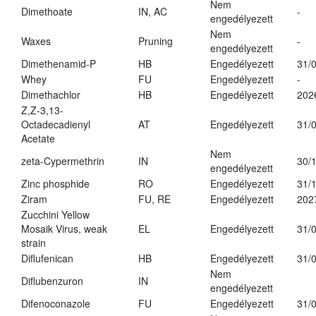
Nem
Dimethoate
IN, AC
-
engedélyezett
Nem
Waxes
Pruning
-
engedélyezett
Dimethenamid-P
HB
Engedélyezett
31/
Whey
FU
Engedélyezett
-
Dimethachlor
HB
Engedélyezett
202
Z,Z-3,13-
Octadecadienyl
AT
Engedélyezett
31/
Acetate
Nem
zeta-Cypermethrin
IN
30/
engedélyezett
Zinc phosphide
RO
Engedélyezett
31/
Ziram
FU, RE
Engedélyezett
202
Zucchini Yellow
Mosaik Virus, weak
EL
Engedélyezett
31/
strain
Diflufenican
HB
Engedélyezett
31/
Nem
Diflubenzuron
IN
engedélyezett
Difenoconazole
FU
Engedélyezett
31/