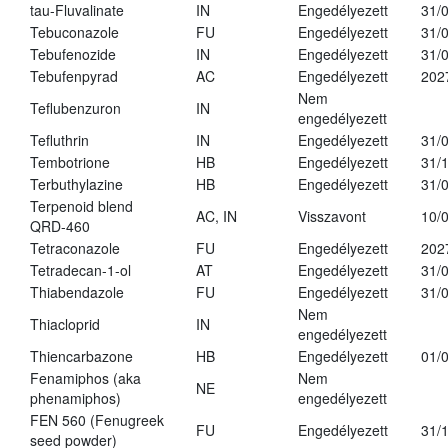
tau-Fluvalinate
IN
Engedélyezett
31/
Tebuconazole
FU
Engedélyezett
31/
Tebufenozide
IN
Engedélyezett
31/
Tebufenpyrad
AC
Engedélyezett
202
Nem
Teflubenzuron
IN
engedélyezett
Tefluthrin
IN
Engedélyezett
31/
Tembotrione
HB
Engedélyezett
31/
Terbuthylazine
HB
Engedélyezett
31/
Terpenoid blend
AC, IN
Visszavont
10/
QRD-460
Tetraconazole
FU
Engedélyezett
202
Tetradecan-1-ol
AT
Engedélyezett
31/
Thiabendazole
FU
Engedélyezett
31/
Nem
Thiacloprid
IN
engedélyezett
Thiencarbazone
HB
Engedélyezett
01/
Fenamiphos (aka
Nem
NE
phenamiphos)
engedélyezett
FEN 560 (Fenugreek
FU
Engedélyezett
31/
seed powder)