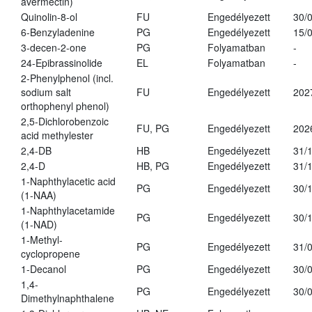
avermectin)
Quinolin-8-ol
FU
Engedélyezett
30/
6-Benzyladenine
PG
Engedélyezett
15/
3-decen-2-one
PG
Folyamatban
-
24-Epibrassinolide
EL
Folyamatban
-
2-Phenylphenol (incl.
sodium salt
FU
Engedélyezett
202
orthophenyl phenol)
2,5-Dichlorobenzoic
FU, PG
Engedélyezett
202
acid methylester
2,4-DB
HB
Engedélyezett
31/
2,4-D
HB, PG
Engedélyezett
31/
1-Naphthylacetic acid
PG
Engedélyezett
30/
(1-NAA)
1-Naphthylacetamide
PG
Engedélyezett
30/
(1-NAD)
1-Methyl-
PG
Engedélyezett
31/
cyclopropene
1-Decanol
PG
Engedélyezett
30/
1,4-
PG
Engedélyezett
30/
Dimethylnaphthalene