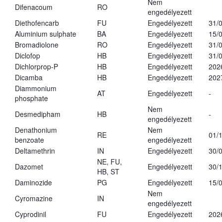
Nem
Difenacoum
RO
engedélyezett
Diethofencarb
FU
Engedélyezett
31/
Aluminium sulphate
BA
Engedélyezett
15/
Bromadiolone
RO
Engedélyezett
31/
Diclofop
HB
Engedélyezett
31/
Dichlorprop-P
HB
Engedélyezett
202
Dicamba
HB
Engedélyezett
202
Diammonium
AT
Engedélyezett
-
phosphate
Nem
Desmedipham
HB
-
engedélyezett
Denathonium
Nem
RE
01/
benzoate
engedélyezett
Deltamethrin
IN
Engedélyezett
30/
NE, FU,
Dazomet
Engedélyezett
30/
HB, ST
Daminozide
PG
Engedélyezett
15/
Nem
Cyromazine
IN
engedélyezett
Cyprodinil
FU
Engedélyezett
202