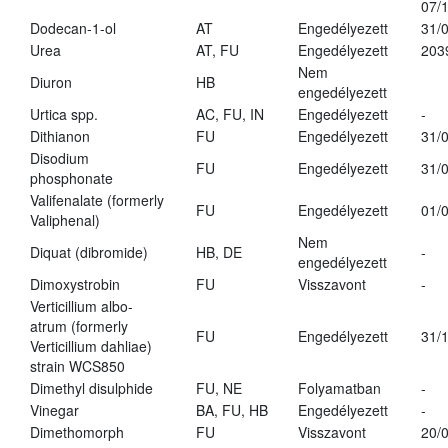
07/
Dodecan-1-ol
AT
Engedélyezett
31/
Urea
AT, FU
Engedélyezett
203
Nem
Diuron
HB
engedélyezett
Urtica spp.
AC, FU, IN
Engedélyezett
-
Dithianon
FU
Engedélyezett
31/
Disodium
FU
Engedélyezett
31/
phosphonate
Valifenalate (formerly
FU
Engedélyezett
01/
Valiphenal)
Nem
Diquat (dibromide)
HB, DE
-
engedélyezett
Dimoxystrobin
FU
Visszavont
-
Verticillium albo-
atrum (formerly
FU
Engedélyezett
31/
Verticillium dahliae)
strain WCS850
Dimethyl disulphide
FU, NE
Folyamatban
-
Vinegar
BA, FU, HB
Engedélyezett
-
Dimethomorph
FU
Visszavont
20/