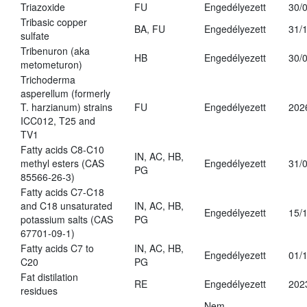
Triazoxide
FU
Engedélyezett
30/
Tribasic copper
BA, FU
Engedélyezett
31/
sulfate
Tribenuron (aka
HB
Engedélyezett
30/
metometuron)
Trichoderma
asperellum (formerly
T. harzianum) strains
FU
Engedélyezett
202
ICC012, T25 and
TV1
Fatty acids C8-C10
IN, AC, HB,
methyl esters (CAS
Engedélyezett
31/
PG
85566-26-3)
Fatty acids C7-C18
and C18 unsaturated
IN, AC, HB,
Engedélyezett
15/
potassium salts (CAS
PG
67701-09-1)
Fatty acids C7 to
IN, AC, HB,
Engedélyezett
01/
C20
PG
Fat distilation
RE
Engedélyezett
202
residues
Nem