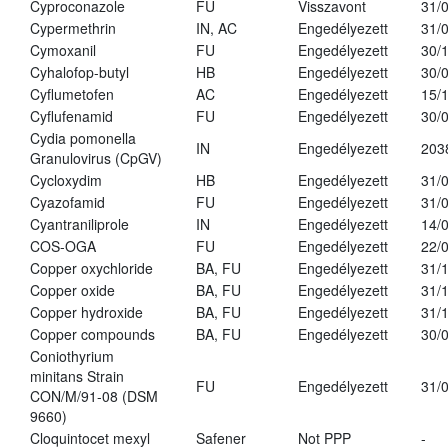
Cyproconazole
FU
Visszavont
31/
Cypermethrin
IN, AC
Engedélyezett
31/
Cymoxanil
FU
Engedélyezett
30/
Cyhalofop-butyl
HB
Engedélyezett
30/
Cyflumetofen
AC
Engedélyezett
15/
Cyflufenamid
FU
Engedélyezett
30/
Cydia pomonella
IN
Engedélyezett
203
Granulovirus (CpGV)
Cycloxydim
HB
Engedélyezett
31/
Cyazofamid
FU
Engedélyezett
31/
Cyantraniliprole
IN
Engedélyezett
14/
COS-OGA
FU
Engedélyezett
22/
Copper oxychloride
BA, FU
Engedélyezett
31/
Copper oxide
BA, FU
Engedélyezett
31/
Copper hydroxide
BA, FU
Engedélyezett
31/
Copper compounds
BA, FU
Engedélyezett
30/
Coniothyrium
minitans Strain
FU
Engedélyezett
31/
CON/M/91-08 (DSM
9660)
Cloquintocet mexyl
Safener
Not PPP
-