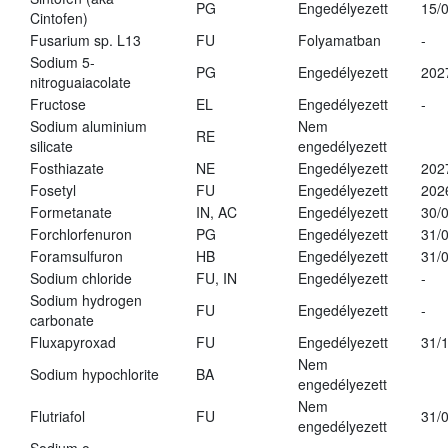
PG
Engedélyezett
15/
Cintofen)
Fusarium sp. L13
FU
Folyamatban
-
Sodium 5-
PG
Engedélyezett
202
nitroguaiacolate
Fructose
EL
Engedélyezett
-
Sodium aluminium
Nem
RE
silicate
engedélyezett
Fosthiazate
NE
Engedélyezett
202
Fosetyl
FU
Engedélyezett
202
Formetanate
IN, AC
Engedélyezett
30/
Forchlorfenuron
PG
Engedélyezett
31/
Foramsulfuron
HB
Engedélyezett
31/
Sodium chloride
FU, IN
Engedélyezett
-
Sodium hydrogen
FU
Engedélyezett
-
carbonate
Fluxapyroxad
FU
Engedélyezett
31/
Nem
Sodium hypochlorite
BA
engedélyezett
Nem
Flutriafol
FU
31/
engedélyezett