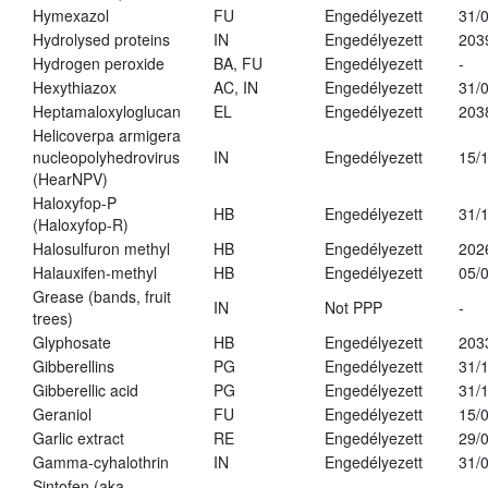
Hymexazol
FU
Engedélyezett
31/
Hydrolysed proteins
IN
Engedélyezett
203
Hydrogen peroxide
BA, FU
Engedélyezett
-
Hexythiazox
AC, IN
Engedélyezett
31/
Heptamaloxyloglucan
EL
Engedélyezett
203
Helicoverpa armigera
nucleopolyhedrovirus
IN
Engedélyezett
15/
(HearNPV)
Haloxyfop-P
HB
Engedélyezett
31/
(Haloxyfop-R)
Halosulfuron methyl
HB
Engedélyezett
202
Halauxifen-methyl
HB
Engedélyezett
05/
Grease (bands, fruit
IN
Not PPP
-
trees)
Glyphosate
HB
Engedélyezett
203
Gibberellins
PG
Engedélyezett
31/
Gibberellic acid
PG
Engedélyezett
31/
Geraniol
FU
Engedélyezett
15/
Garlic extract
RE
Engedélyezett
29/
Gamma-cyhalothrin
IN
Engedélyezett
31/
Sintofen (aka