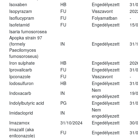
Isoxaben
HB
Engedélyezett
31/
Isopyrazam
FU
Visszavont
202
Isoflucypram
FU
Folyamatban
-
Isofetamid
FU
Engedélyezett
15/
Isaria fumosorosea
Apopka strain 97
(formely
IN
Engedélyezett
31/
Paecilomyces
fumosoroseus)
Iron sulphate
HB
Engedélyezett
202
Iprovalicarb
FU
Engedélyezett
31/
Ipconazole
FU
Visszavont
-
Iodosulfuron
HB
Engedélyezett
31/
Nem
Indoxacarb
IN
19/
engedélyezett
Indolylbutyric acid
PG
Engedélyezett
31/
Nem
Imidacloprid
IN
engedélyezett
Imazamox
31/10/2024
Engedélyezett
30/
Imazalil (aka
FU
Engedélyezett
31/
enilconazole)