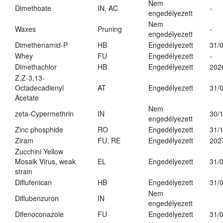
Nem
Dimethoate
IN, AC
-
engedélyezett
Nem
Waxes
Pruning
-
engedélyezett
Dimethenamid-P
HB
Engedélyezett
31/
Whey
FU
Engedélyezett
-
Dimethachlor
HB
Engedélyezett
202
Z,Z-3,13-
Octadecadienyl
AT
Engedélyezett
31/
Acetate
Nem
zeta-Cypermethrin
IN
30/
engedélyezett
Zinc phosphide
RO
Engedélyezett
31/
Ziram
FU, RE
Engedélyezett
202
Zucchini Yellow
Mosaik Virus, weak
EL
Engedélyezett
31/
strain
Diflufenican
HB
Engedélyezett
31/
Nem
Diflubenzuron
IN
engedélyezett
Difenoconazole
FU
Engedélyezett
31/