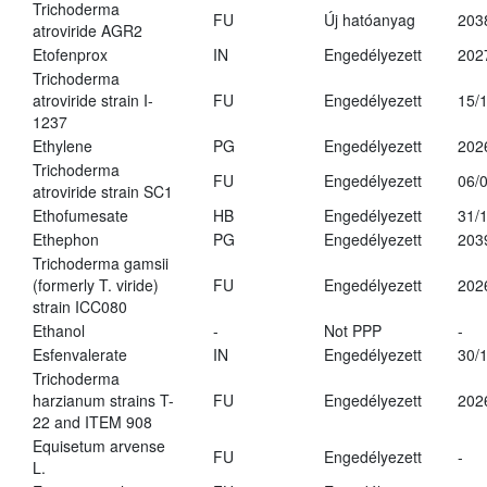
Trichoderma
FU
Új hatóanyag
203
atroviride AGR2
Etofenprox
IN
Engedélyezett
202
Trichoderma
atroviride strain I-
FU
Engedélyezett
15/
1237
Ethylene
PG
Engedélyezett
202
Trichoderma
FU
Engedélyezett
06/
atroviride strain SC1
Ethofumesate
HB
Engedélyezett
31/
Ethephon
PG
Engedélyezett
203
Trichoderma gamsii
(formerly T. viride)
FU
Engedélyezett
202
strain ICC080
Ethanol
-
Not PPP
-
Esfenvalerate
IN
Engedélyezett
30/
Trichoderma
harzianum strains T-
FU
Engedélyezett
202
22 and ITEM 908
Equisetum arvense
FU
Engedélyezett
-
L.