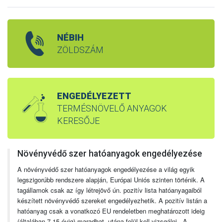
NÉBIH
ZÖLDSZÁM
ENGEDÉLYEZETT
TERMÉSNÖVELŐ ANYAGOK
KERESŐJE
Növényvédő szer hatóanyagok engedélyezése
A növényvédő szer hatóanyagok engedélyezése a világ egyik
legszigorúbb rendszere alapján, Európai Uniós szinten történik. A
tagállamok csak az így létrejövő ún. pozitív lista hatóanyagaiból
készített növényvédő szereket engedélyezhetik. A pozitív listán a
hatóanyag csak a vonatkozó EU rendeletben meghatározott ideig
(általában 7-15 évig) maradhat, utána felül kell vizsgálni. A