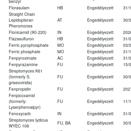
benzyl
Florasulam
HB
Engedélyezett
31/
Straight Chain
Lepidopteran
AT
Engedélyezett
30/
Pheromones
Flonicamid (IKI-220)
IN
Engedélyezett
202
Flazasulfuron
HB
Engedélyezett
31/
Ferric pyrophosphate
MO
Engedélyezett
03/
Ferric phosphate
MO
Engedélyezett
31/
Fenpyroximate
AC
Engedélyezett
31/
Fenpyrazamine
FU
Engedélyezett
15/
Streptomyces K61
(formerly S.
FU
Engedélyezett
30/
griseoviridis)
Fenpropidin
FU
Engedélyezett
202
Fenpicoxamid
(formerly:
FU
Engedélyezett
11/
Lyserphenvalpyr)
Fenoxycarb
IN
Engedélyezett
31/
Streptomyces lydicus
FU, BA
Engedélyezett
30/
WYEC 108