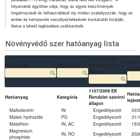
folyamatok együttes célja, hogy az egyes készítmények
forgalmazását és felhasználását oly módon szabályozzák, hogy az
ember és környezete veszélyeztetésének kockázatát kizárják,
illetve a lehető legkisebbre csökkentsék.
Növényvédő szer hatóanyag lista
1107/2009 EK
Ható
Hatóanyag
Kategória
Rendelet szerinti
lejára
állapot
1107/2009 EK
Ható
Hatóanyag
Kategória
Rendelet szerinti
lejára
állapot
Maltodextrin
IN
Engedélyezett
03/
Maleic hydrazide
PG
Engedélyezett
31/
Malathion
IN, AC
Engedélyezett
15/
Magnesium
IN, RO
Engedélyezett
202
phosphide