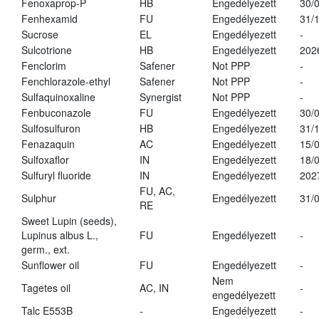
Fenoxaprop-P
HB
Engedélyezett
30/
Fenhexamid
FU
Engedélyezett
31/
Sucrose
EL
Engedélyezett
-
Sulcotrione
HB
Engedélyezett
202
Fenclorim
Safener
Not PPP
-
Fenchlorazole-ethyl
Safener
Not PPP
-
Sulfaquinoxaline
Synergist
Not PPP
-
Fenbuconazole
FU
Engedélyezett
30/
Sulfosulfuron
HB
Engedélyezett
31/
Fenazaquin
AC
Engedélyezett
15/
Sulfoxaflor
IN
Engedélyezett
18/
Sulfuryl fluoride
IN
Engedélyezett
202
FU, AC,
Sulphur
Engedélyezett
31/
RE
Sweet Lupin (seeds),
Lupinus albus L.,
FU
Engedélyezett
-
germ., ext.
Sunflower oil
FU
Engedélyezett
-
Nem
Tagetes oil
AC, IN
-
engedélyezett
Talc E553B
-
Engedélyezett
-