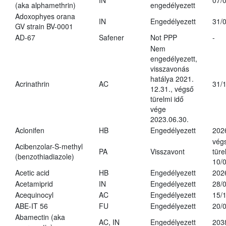
IN
07/
(aka alphamethrin)
engedélyezett
Adoxophyes orana
IN
Engedélyezett
31/
GV strain BV-0001
AD-67
Safener
Not PPP
-
Nem
engedélyezett,
visszavonás
hatálya 2021.
Acrinathrin
AC
31/
12.31., végső
türelmi idő
vége
2023.06.30.
Aclonifen
HB
Engedélyezett
202
vég
Acibenzolar-S-methyl
PA
Visszavont
türe
(benzothiadiazole)
10/
Acetic acid
HB
Engedélyezett
202
Acetamiprid
IN
Engedélyezett
28/
Acequinocyl
AC
Engedélyezett
15/
ABE-IT 56
FU
Engedélyezett
20/
Abamectin (aka
AC, IN
Engedélyezett
203