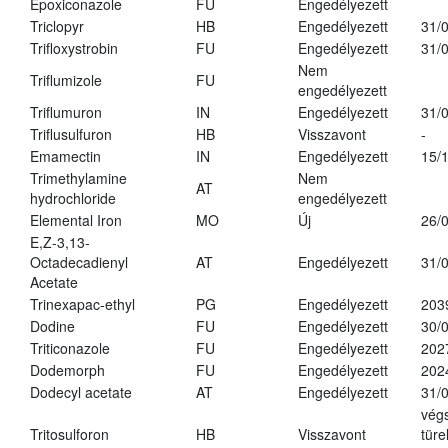
Epoxiconazole
FU
Engedélyezett
Triclopyr
HB
Engedélyezett
31/
Trifloxystrobin
FU
Engedélyezett
31/
Nem
Triflumizole
FU
engedélyezett
Triflumuron
IN
Engedélyezett
31/
Triflusulfuron
HB
Visszavont
-
Emamectin
IN
Engedélyezett
15/
Trimethylamine
Nem
AT
hydrochloride
engedélyezett
Elemental Iron
MO
Új
26/
E,Z-3,13-
Octadecadienyl
AT
Engedélyezett
31/
Acetate
Trinexapac-ethyl
PG
Engedélyezett
203
Dodine
FU
Engedélyezett
30/
Triticonazole
FU
Engedélyezett
202
Dodemorph
FU
Engedélyezett
202
Dodecyl acetate
AT
Engedélyezett
31/
vég
Tritosulforon
HB
Visszavont
türe