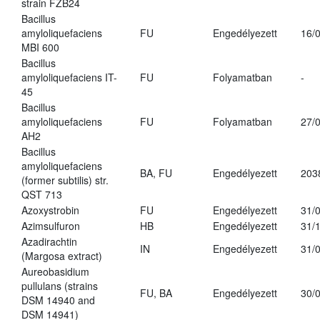
strain FZB24
Bacillus
amyloliquefaciens
FU
Engedélyezett
16/
MBI 600
Bacillus
amyloliquefaciens IT-
FU
Folyamatban
-
45
Bacillus
amyloliquefaciens
FU
Folyamatban
27/
AH2
Bacillus
amyloliquefaciens
BA, FU
Engedélyezett
203
(former subtilis) str.
QST 713
Azoxystrobin
FU
Engedélyezett
31/
Azimsulfuron
HB
Engedélyezett
31/
Azadirachtin
IN
Engedélyezett
31/
(Margosa extract)
Aureobasidium
pullulans (strains
FU, BA
Engedélyezett
30/
DSM 14940 and
DSM 14941)