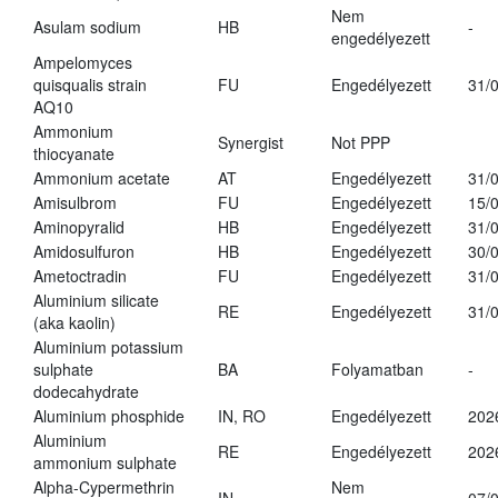
Nem
Asulam sodium
HB
-
engedélyezett
Ampelomyces
quisqualis strain
FU
Engedélyezett
31/
AQ10
Ammonium
Synergist
Not PPP
thiocyanate
Ammonium acetate
AT
Engedélyezett
31/
Amisulbrom
FU
Engedélyezett
15/
Aminopyralid
HB
Engedélyezett
31/
Amidosulfuron
HB
Engedélyezett
30/
Ametoctradin
FU
Engedélyezett
31/
Aluminium silicate
RE
Engedélyezett
31/
(aka kaolin)
Aluminium potassium
sulphate
BA
Folyamatban
-
dodecahydrate
Aluminium phosphide
IN, RO
Engedélyezett
202
Aluminium
RE
Engedélyezett
202
ammonium sulphate
Alpha-Cypermethrin
Nem