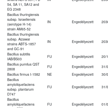
54, SA 11, SA12 and
EG 2348
Bacillus thuringiensis
subsp. Israeliensis
IN
Engedélyezett
203
(serotype H-14)
strain AM65-52
Bacillus thuringiensis
subsp. Aizawai
IN
Engedélyezett
203
strains ABTS-1857
and GC-91
Bacillus subtilis
FU
Engedélyezett
20/
IAB/BS03
Bacillus pumilus QST
FU
Engedélyezett
31/
2808
Bacillus firmus I-1582
NE
Engedélyezett
30/
Bacillus
amyloliquefaciens
FU
Engedélyezett
31/
subsp. plantarum
D747
Bacillus
amyloliquefaciens
FU
Engedélyezett
01/