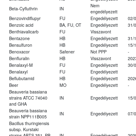
Nem
Beta-Cyfluthrin
IN
engedélyezett
Benzovindiflupyr
FU
Engedélyezett
02/
Benzoic acid
BA, FU, OT
Engedélyezett
31/
Benthiavalicarb
FU
Visszavont
Bentazone
HB
Engedélyezett
31/
Bensulfuron
HB
Engedélyezett
15/
Benoxacor
Safener
Not PPP
-
Benfluralin
HB
Visszavont
202
Benalaxyl-M
FU
Engedélyezett
30/
Benalaxyl
FU
Engedélyezett
Beflubutamid
HB
Engedélyezett
202
Beer
MO
Engedélyezett
-
Beauveria bassiana
strains ATCC 74040
IN
Engedélyezett
15/
and GHA
Beauveria bassiana
IN
Engedélyezett
07/
strain NPP111B005
Bacillus thuringiensis
subsp. Kurstaki
strains ABTS 351, PB
IN
Engedélyezett
203