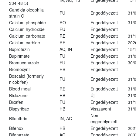
IN, AC, HB
Engedélyezett
15/
334-48-5)
Candida oleophila
FU
Engedélyezett
31/
strain O
Calcium phosphide
RO
Engedélyezett
31/
Calcium hydroxide
FU
Engedélyezett
-
Calcium carbonate
RE
Engedélyezett
31/
Calcium carbide
RE
Engedélyezett
202
Buprofezin
AC, IN
Engedélyezett
15/
Bupirimate
FU
Engedélyezett
31/
Bromuconazole
FU
Engedélyezett
30/
Bromoxynil
HB
Engedélyezett
Boscalid (formerly
FU
Engedélyezett
31/
nicobifen)
Blood meal
RE
Engedélyezett
31/
Bixlozone
HB
Új
21/
Bixafen
FU
Engedélyezett
31/
Bispyribac
HB
Visszavont
31/
Nem
Bifenthrin
IN, AC
engedélyezett
Bifenox
HB
Engedélyezett
202
Bifenazate
AC
Engedélyezett
203