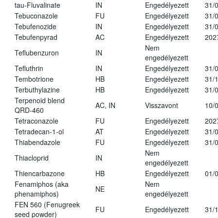
tau-Fluvalinate
IN
Engedélyezett
31/
Tebuconazole
FU
Engedélyezett
31/
Tebufenozide
IN
Engedélyezett
31/
Tebufenpyrad
AC
Engedélyezett
202
Nem
Teflubenzuron
IN
engedélyezett
Tefluthrin
IN
Engedélyezett
31/
Tembotrione
HB
Engedélyezett
31/
Terbuthylazine
HB
Engedélyezett
31/
Terpenoid blend
AC, IN
Visszavont
10/
QRD-460
Tetraconazole
FU
Engedélyezett
202
Tetradecan-1-ol
AT
Engedélyezett
31/
Thiabendazole
FU
Engedélyezett
31/
Nem
Thiacloprid
IN
engedélyezett
Thiencarbazone
HB
Engedélyezett
01/
Fenamiphos (aka
Nem
NE
phenamiphos)
engedélyezett
FEN 560 (Fenugreek
FU
Engedélyezett
31/
seed powder)