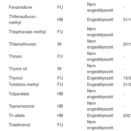
Nem
Fenamidone
FU
-
engedélyezett
Thifensulfuron-
HB
Engedélyezett
31/
methyl
Nem
Thiophanate-methyl
FU
engedélyezett
Nem
Thiamethoxam
IN
201
engedélyezett
Nem
Thiram
FU
-
engedélyezett
Nem
Thyme oil
IN
-
engedélyezett
Thymol
FU
Engedélyezett
15/
Tolclofos-methyl
FU
Engedélyezett
31/
Nem
Tolpyralate
HB
-
engedélyezett
Nem
Topramezone
HB
-
engedélyezett
Tri-allate
HB
Engedélyezett
202
Nem
Triadimenol
FU
engedélyezett