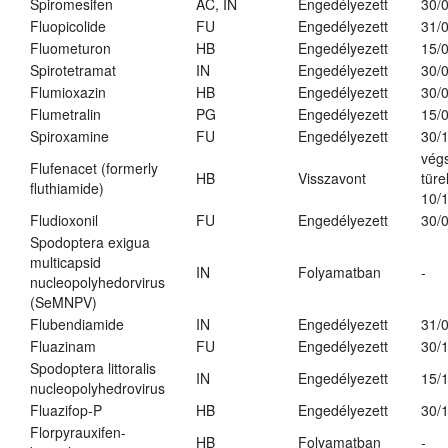
Spiromesifen
AC, IN
Engedélyezett
30/
Fluopicolide
FU
Engedélyezett
31/
Fluometuron
HB
Engedélyezett
15/
Spirotetramat
IN
Engedélyezett
30/
Flumioxazin
HB
Engedélyezett
30/
Flumetralin
PG
Engedélyezett
15/
Spiroxamine
FU
Engedélyezett
30/
vég
Flufenacet (formerly
HB
Visszavont
türe
fluthiamide)
10/
Fludioxonil
FU
Engedélyezett
30/
Spodoptera exigua
multicapsid
IN
Folyamatban
-
nucleopolyhedorvirus
(SeMNPV)
Flubendiamide
IN
Engedélyezett
31/
Fluazinam
FU
Engedélyezett
30/
Spodoptera littoralis
IN
Engedélyezett
15/
nucleopolyhedrovirus
Fluazifop-P
HB
Engedélyezett
30/
Florpyrauxifen-
HB
Folyamatban
-