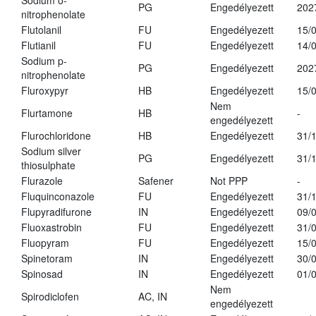
Sodium o-
PG
Engedélyezett
202
nitrophenolate
Flutolanil
FU
Engedélyezett
15/
Flutianil
FU
Engedélyezett
14/
Sodium p-
PG
Engedélyezett
202
nitrophenolate
Fluroxypyr
HB
Engedélyezett
15/
Nem
Flurtamone
HB
-
engedélyezett
Flurochloridone
HB
Engedélyezett
31/
Sodium silver
PG
Engedélyezett
31/
thiosulphate
Flurazole
Safener
Not PPP
-
Fluquinconazole
FU
Engedélyezett
31/
Flupyradifurone
IN
Engedélyezett
09/
Fluoxastrobin
FU
Engedélyezett
31/
Fluopyram
FU
Engedélyezett
15/
Spinetoram
IN
Engedélyezett
30/
Spinosad
IN
Engedélyezett
01/
Nem
Spirodiclofen
AC, IN
engedélyezett