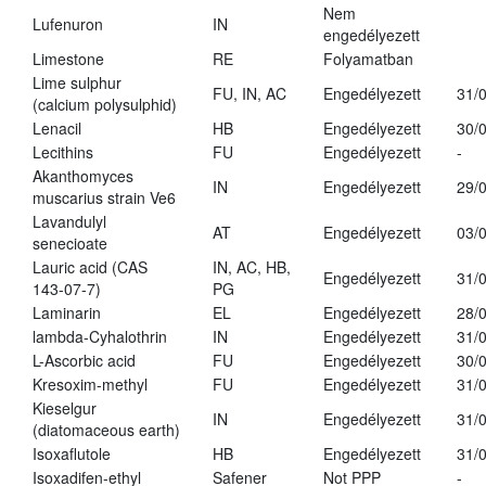
Nem
Lufenuron
IN
engedélyezett
Limestone
RE
Folyamatban
Lime sulphur
FU, IN, AC
Engedélyezett
31/
(calcium polysulphid)
Lenacil
HB
Engedélyezett
30/
Lecithins
FU
Engedélyezett
-
Akanthomyces
IN
Engedélyezett
29/
muscarius strain Ve6
Lavandulyl
AT
Engedélyezett
03/
senecioate
Lauric acid (CAS
IN, AC, HB,
Engedélyezett
31/
143-07-7)
PG
Laminarin
EL
Engedélyezett
28/
lambda-Cyhalothrin
IN
Engedélyezett
31/
L-Ascorbic acid
FU
Engedélyezett
30/
Kresoxim-methyl
FU
Engedélyezett
31/
Kieselgur
IN
Engedélyezett
31/
(diatomaceous earth)
Isoxaflutole
HB
Engedélyezett
31/
Isoxadifen-ethyl
Safener
Not PPP
-