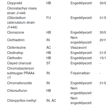
Clopyralid
HB
Engedélyezett
30/
Clonostachys rosea
strain J1446
(Gliocladium
FU
Engedélyezett
31/
catenulatum strain
J1446)
Clomazone
HB
Engedélyezett
30/
Nem
Clothiadinin
IN
201
engedélyezett
Clofentezine
AC
Visszavont
Clodinafop
HB
Engedélyezett
31/
Clethodim
HB
Engedélyezett
15/
Clayed charcoal
ST
Engedélyezett
-
Chromobacterium
subtsugae PRAA4-
IN
Folyamatban
-
1T
Chromafenozide
IN
Engedélyezett
31/
Nem
Chlorsulfuron
HB
engedélyezett
Nem
Chlorpyrifos-methyl
IN, AC
engedélyezett