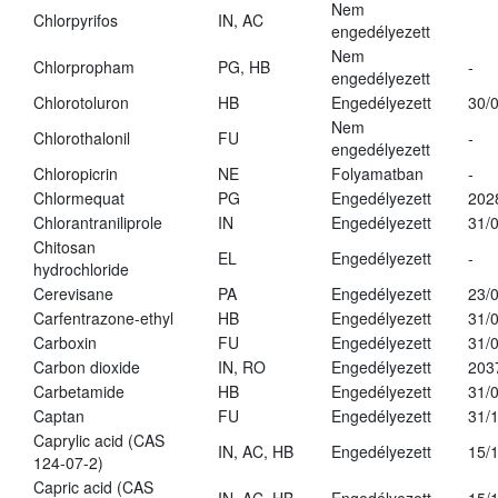
Nem
Chlorpyrifos
IN, AC
engedélyezett
Nem
Chlorpropham
PG, HB
-
engedélyezett
Chlorotoluron
HB
Engedélyezett
30/
Nem
Chlorothalonil
FU
-
engedélyezett
Chloropicrin
NE
Folyamatban
-
Chlormequat
PG
Engedélyezett
202
Chlorantraniliprole
IN
Engedélyezett
31/
Chitosan
EL
Engedélyezett
-
hydrochloride
Cerevisane
PA
Engedélyezett
23/
Carfentrazone-ethyl
HB
Engedélyezett
31/
Carboxin
FU
Engedélyezett
31/
Carbon dioxide
IN, RO
Engedélyezett
203
Carbetamide
HB
Engedélyezett
31/
Captan
FU
Engedélyezett
31/
Caprylic acid (CAS
IN, AC, HB
Engedélyezett
15/
124-07-2)
Capric acid (CAS