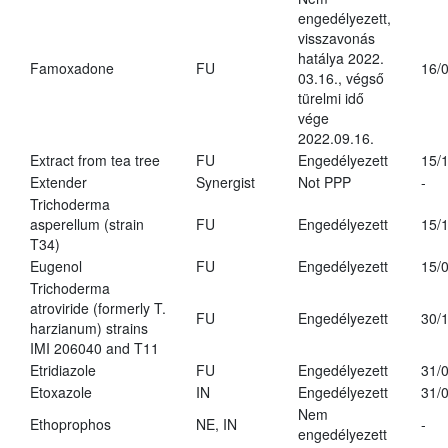
engedélyezett,
visszavonás
hatálya 2022.
Famoxadone
FU
16/
03.16., végső
türelmi idő
vége
2022.09.16.
Extract from tea tree
FU
Engedélyezett
15/
Extender
Synergist
Not PPP
-
Trichoderma
asperellum (strain
FU
Engedélyezett
15/
T34)
Eugenol
FU
Engedélyezett
15/
Trichoderma
atroviride (formerly T.
FU
Engedélyezett
30/
harzianum) strains
IMI 206040 and T11
Etridiazole
FU
Engedélyezett
31/
Etoxazole
IN
Engedélyezett
31/
Nem
Ethoprophos
NE, IN
-
engedélyezett