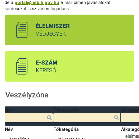
de a
portal@nebih.gov.hu
e-mail címen javaslatokat,
kérdéseket is szívesen fogadunk.
ÉLELMISZER
VÉDJEGYEK
E-SZÁM
KERESŐ
Veszélyzóna
Név
Főkategória
Alkategó
Név
Főkategória
Alkategó
élelmi