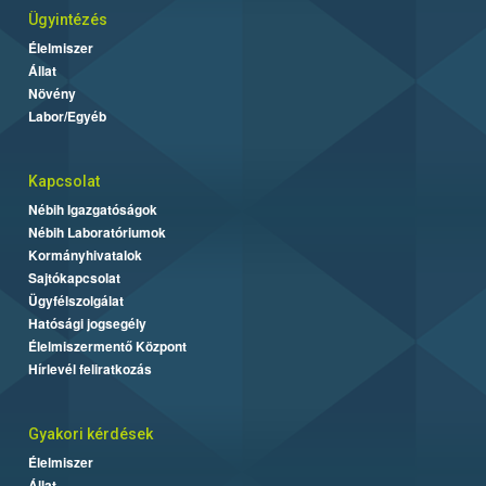
Ügyintézés
Élelmiszer
Állat
Növény
Labor/Egyéb
Kapcsolat
Nébih Igazgatóságok
Nébih Laboratóriumok
Kormányhivatalok
Sajtókapcsolat
Ügyfélszolgálat
Hatósági jogsegély
Élelmiszermentő Központ
Hírlevél feliratkozás
Gyakori kérdések
Élelmiszer
Állat