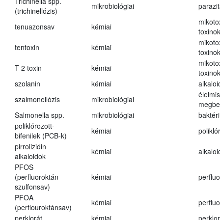
Trichinella spp.
mikrobiológiai
parazi
(trichinellózis)
mikoto
tenuazonsav
kémiai
toxino
mikoto
tentoxin
kémiai
toxino
mikoto
T-2 toxin
kémiai
toxino
szolanin
kémiai
alkaloi
élelmi
szalmonellózis
mikrobiológiai
megbe
Salmonella spp.
mikrobiológiai
baktér
poliklórozott-
kémiai
polikló
bifenilek (PCB-k)
pirrolizidin
kémiai
alkalo
alkaloidok
PFOS
(perfluoroktán-
kémiai
perfluo
szulfonsav)
PFOA
kémiai
perfluo
(perflouroktánsav)
perklorát
kémiai
perklor