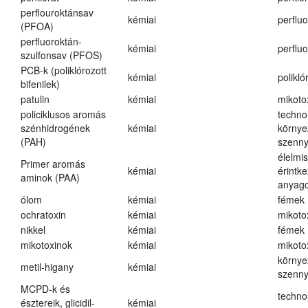
perflouroktánsav
kémiai
perfluo
(PFOA)
perfluoroktán-
kémiai
perfluo
szulfonsav (PFOS)
PCB-k (poliklórozott
kémiai
polikló
bifenilek)
patulin
kémiai
mikoto
policiklusos aromás
techno
szénhidrogének
kémiai
környe
(PAH)
szenn
élelmi
Primer aromás
kémiai
érintk
aminok (PAA)
anyago
ólom
kémiai
fémek
ochratoxin
kémiai
mikoto
nikkel
kémiai
fémek
mikotoxinok
kémiai
mikoto
környe
metil-higany
kémiai
szenn
MCPD-k és
techno
észtereik, glicidil-
kémiai