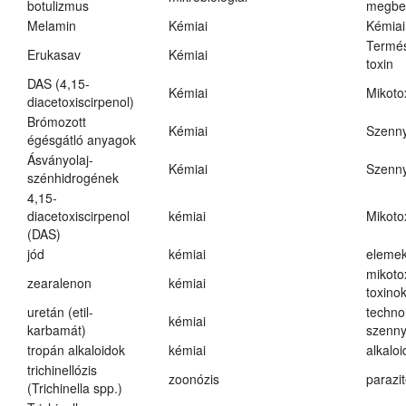
botulizmus
megbe
Melamin
Kémiai
Kémiai
Termés
Erukasav
Kémiai
toxin
DAS (4,15-
Kémiai
Mikoto
diacetoxiscirpenol)
Brómozott
Kémiai
Szenn
égésgátló anyagok
Ásványolaj-
Kémiai
Szenn
szénhidrogének
4,15-
diacetoxiscirpenol
kémiai
Mikoto
(DAS)
jód
kémiai
eleme
mikoto
zearalenon
kémiai
toxino
uretán (etil-
techno
kémiai
karbamát)
szenn
tropán alkaloidok
kémiai
alkalo
trichinellózis
zoonózis
parazit
(Trichinella spp.)