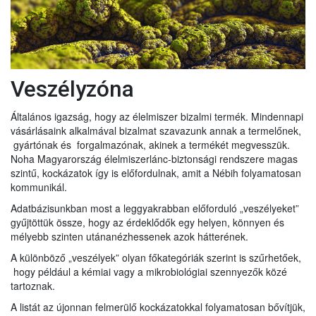
Veszélyzóna
Általános igazság, hogy az élelmiszer bizalmi termék. Mindennapi
vásárlásaink alkalmával bizalmat szavazunk annak a termelőnek,
gyártónak és forgalmazónak, akinek a termékét megvesszük.
Noha Magyarország élelmiszerlánc-biztonsági rendszere magas
szintű, kockázatok így is előfordulnak, amit a Nébih folyamatosan
kommunikál.
Adatbázisunkban most a leggyakrabban előforduló „veszélyeket”
gyűjtöttük össze, hogy az érdeklődők egy helyen, könnyen és
mélyebb szinten utánanézhessenek azok hátterének.
A különböző „veszélyek” olyan főkategóriák szerint is szűrhetőek,
hogy például a kémiai vagy a mikrobiológiai szennyezők közé
tartoznak.
A listát az újonnan felmerülő kockázatokkal folyamatosan bővítjük,