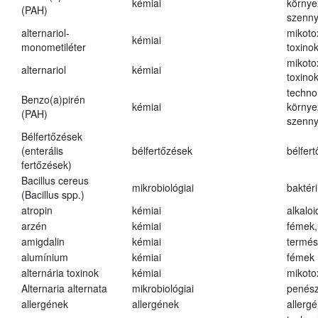
kémiai
környe
(PAH)
szenn
alternariol-
mikoto
kémiai
monometiléter
toxino
mikoto
alternariol
kémiai
toxino
techno
Benzo(a)pirén
kémiai
környe
(PAH)
szenn
Bélfertőzések
(enterális
bélfertőzések
bélfer
fertőzések)
Bacillus cereus
mikrobiológiai
baktér
(Bacillus spp.)
atropin
kémiai
alkalo
arzén
kémiai
fémek,
amigdalin
kémiai
termés
alumínium
kémiai
fémek
alternária toxinok
kémiai
mikoto
Alternaria alternata
mikrobiológiai
penés
allergének
allergének
allerg