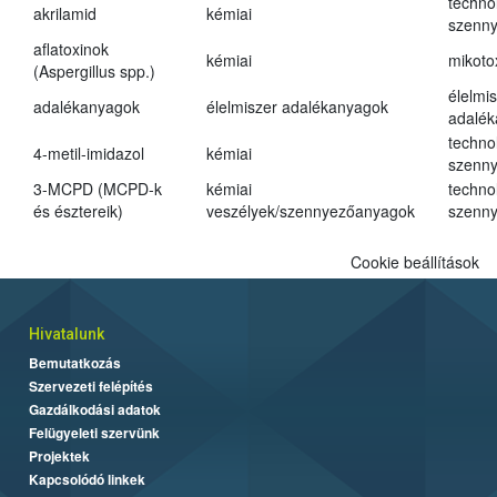
techno
akrilamid
kémiai
szenn
aflatoxinok
kémiai
mikoto
(Aspergillus spp.)
élelmi
adalékanyagok
élelmiszer adalékanyagok
adalé
techno
4-metil-imidazol
kémiai
szenn
3-MCPD (MCPD-k
kémiai
techno
és észtereik)
veszélyek/szennyezőanyagok
szenn
Cookie beállítások
Hivatalunk
Bemutatkozás
Szervezeti felépítés
Gazdálkodási adatok
Felügyeleti szervünk
Projektek
Kapcsolódó linkek