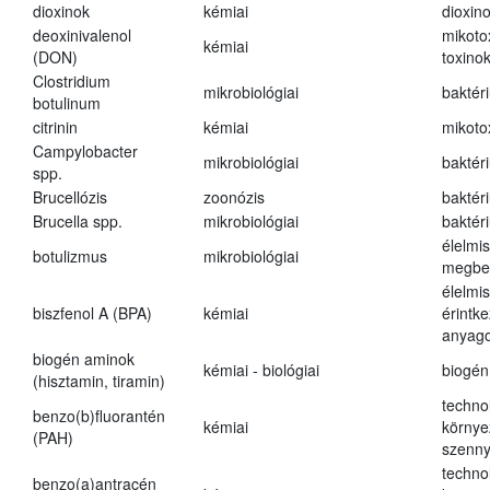
dioxinok
kémiai
dioxin
deoxinivalenol
mikoto
kémiai
(DON)
toxino
Clostridium
mikrobiológiai
baktér
botulinum
citrinin
kémiai
mikoto
Campylobacter
mikrobiológiai
baktér
spp.
Brucellózis
zoonózis
baktér
Brucella spp.
mikrobiológiai
baktér
élelmi
botulizmus
mikrobiológiai
megbe
élelmi
biszfenol A (BPA)
kémiai
érintk
anyago
biogén aminok
kémiai - biológiai
biogén
(hisztamin, tiramin)
techno
benzo(b)fluorantén
kémiai
környe
(PAH)
szenn
techno
benzo(a)antracén