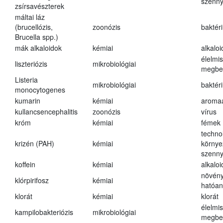
szenn
zsírsavészterek
máltai láz
(brucellózis,
zoonózis
baktér
Brucella spp.)
mák alkaloidok
kémiai
alkalo
élelmi
liszteriózis
mikrobiológiai
megbe
Listeria
mikrobiológiai
baktér
monocytogenes
kumarin
kémiai
aroma
kullancsencephalitis
zoonózis
vírus
króm
kémiai
fémek
techno
krizén (PAH)
kémiai
környe
szenn
koffein
kémiai
alkalo
növény
klórpirifosz
kémiai
hatóa
klorát
kémiai
klorát
élelmi
kampilobakteriózis
mikrobiológiai
megbe