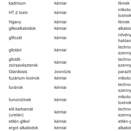
kadmium
kémiai
fémek
mikoto
HT-2 toxin
kémiai
toxino
higany
kémiai
fémek
glikoalkaloidok
kémiai
alkalo
növény
glifozát
kémiai
hatóa
techno
glicidol
kémiai
szenn
glicidil-
techno
kémiai
zsírsavészterek
szenn
Giardiosis
zoonózis
parazit
fuzárium-toxinok
kémiai
mikoto
techno
furánok
kémiai
szenn
mikoto
fumonizinek
kémiai
toxino
etil-karbamát
techno
kémiai
(uretán)
szenn
etilén-glikol
kémiai
etilén-g
ergot alkaliodok
kémiai
alkalo