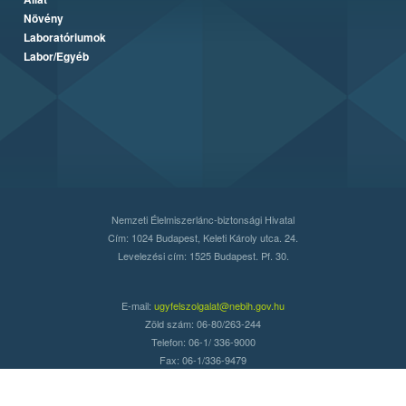
Növény
Laboratóriumok
Labor/Egyéb
Nemzeti Élelmiszerlánc-biztonsági Hivatal
Cím: 1024 Budapest, Keleti Károly utca. 24.
Levelezési cím: 1525 Budapest. Pf. 30.
E-mail:
ugyfelszolgalat@nebih.gov.hu
Zöld szám: 06-80/263-244
Telefon: 06-1/ 336-9000
Fax: 06-1/336-9479