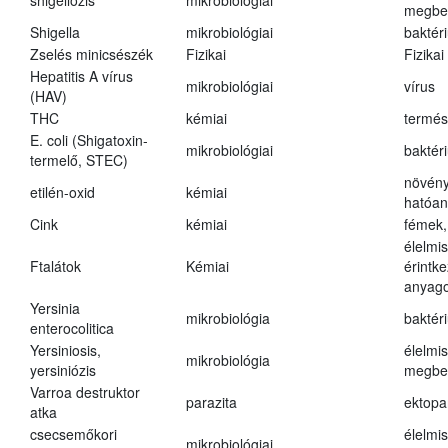
shigellózis
mikrobiológiai
megbe
Shigella
mikrobiológiai
baktér
Zselés minicsészék
Fizikai
Fizikai
Hepatitis A vírus
mikrobiológiai
vírus
(HAV)
THC
kémiai
termés
E. coli (Shigatoxin-
mikrobiológiai
baktér
termelő, STEC)
növény
etilén-oxid
kémiai
hatóa
Cink
kémiai
fémek,
élelmi
Ftalátok
Kémiai
érintk
anyago
Yersinia
mikrobiológia
baktér
enterocolitica
Yersiniosis,
élelmi
mikrobiológia
yersiniózis
megbe
Varroa destruktor
parazita
ektopa
atka
csecsemőkori
élelmi
mikrobiológiai