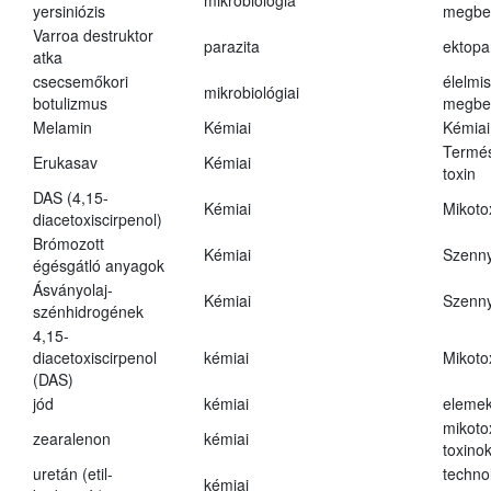
mikrobiológia
yersiniózis
megbe
Varroa destruktor
parazita
ektopa
atka
csecsemőkori
élelmi
mikrobiológiai
botulizmus
megbe
Melamin
Kémiai
Kémiai
Termés
Erukasav
Kémiai
toxin
DAS (4,15-
Kémiai
Mikoto
diacetoxiscirpenol)
Brómozott
Kémiai
Szenn
égésgátló anyagok
Ásványolaj-
Kémiai
Szenn
szénhidrogének
4,15-
diacetoxiscirpenol
kémiai
Mikoto
(DAS)
jód
kémiai
eleme
mikoto
zearalenon
kémiai
toxino
uretán (etil-
techno
kémiai