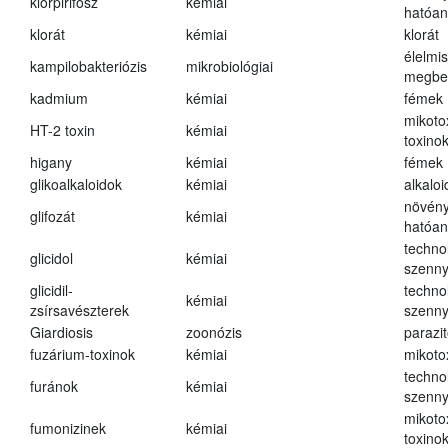
klórpirifosz
kémiai
hatóa
klorát
kémiai
klorát
élelmi
kampilobakteriózis
mikrobiológiai
megbe
kadmium
kémiai
fémek
mikoto
HT-2 toxin
kémiai
toxino
higany
kémiai
fémek
glikoalkaloidok
kémiai
alkalo
növény
glifozát
kémiai
hatóa
techno
glicidol
kémiai
szenn
glicidil-
techno
kémiai
zsírsavészterek
szenn
Giardiosis
zoonózis
parazit
fuzárium-toxinok
kémiai
mikoto
techno
furánok
kémiai
szenn
mikoto
fumonizinek
kémiai
toxino