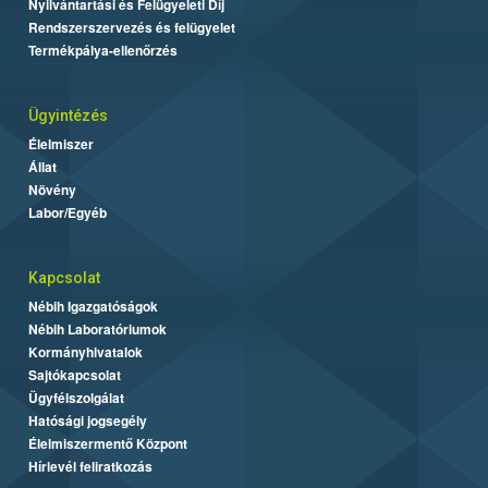
Nyilvántartási és Felügyeleti Díj
Rendszerszervezés és felügyelet
Termékpálya-ellenőrzés
Ügyintézés
Élelmiszer
Állat
Növény
Labor/Egyéb
Kapcsolat
Nébih Igazgatóságok
Nébih Laboratóriumok
Kormányhivatalok
Sajtókapcsolat
Ügyfélszolgálat
Hatósági jogsegély
Élelmiszermentő Központ
Hírlevél feliratkozás