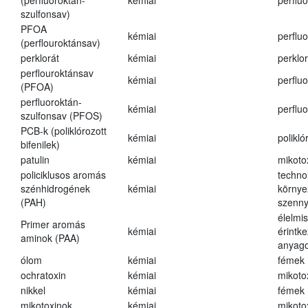
(perfluoroktán-
kémiai
perfluo
szulfonsav)
PFOA
kémiai
perfluo
(perflouroktánsav)
perklorát
kémiai
perklor
perflouroktánsav
kémiai
perfluo
(PFOA)
perfluoroktán-
kémiai
perfluo
szulfonsav (PFOS)
PCB-k (poliklórozott
kémiai
polikló
bifenilek)
patulin
kémiai
mikoto
policiklusos aromás
techno
szénhidrogének
kémiai
környe
(PAH)
szenn
élelmi
Primer aromás
kémiai
érintk
aminok (PAA)
anyago
ólom
kémiai
fémek
ochratoxin
kémiai
mikoto
nikkel
kémiai
fémek
mikotoxinok
kémiai
mikoto