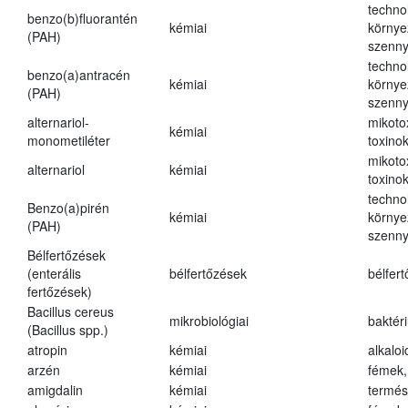
techno
benzo(b)fluorantén
kémiai
környe
(PAH)
szenn
techno
benzo(a)antracén
kémiai
környe
(PAH)
szenn
alternariol-
mikoto
kémiai
monometiléter
toxino
mikoto
alternariol
kémiai
toxino
techno
Benzo(a)pirén
kémiai
környe
(PAH)
szenn
Bélfertőzések
(enterális
bélfertőzések
bélfer
fertőzések)
Bacillus cereus
mikrobiológiai
baktér
(Bacillus spp.)
atropin
kémiai
alkalo
arzén
kémiai
fémek,
amigdalin
kémiai
termés