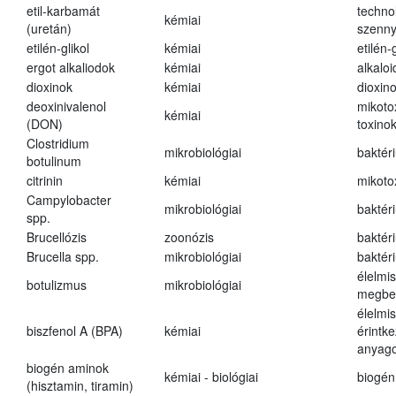
etil-karbamát
techno
kémiai
(uretán)
szenn
etilén-glikol
kémiai
etilén-g
ergot alkaliodok
kémiai
alkalo
dioxinok
kémiai
dioxin
deoxinivalenol
mikoto
kémiai
(DON)
toxino
Clostridium
mikrobiológiai
baktér
botulinum
citrinin
kémiai
mikoto
Campylobacter
mikrobiológiai
baktér
spp.
Brucellózis
zoonózis
baktér
Brucella spp.
mikrobiológiai
baktér
élelmi
botulizmus
mikrobiológiai
megbe
élelmi
biszfenol A (BPA)
kémiai
érintk
anyago
biogén aminok
kémiai - biológiai
biogén
(hisztamin, tiramin)