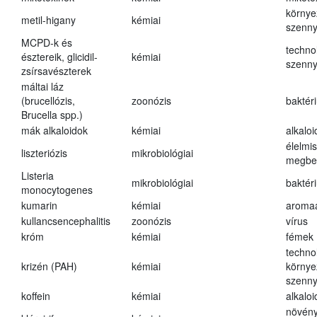
környe
metil-higany
kémiai
szenn
MCPD-k és
techno
észtereik, glicidil-
kémiai
szenn
zsírsavészterek
máltai láz
(brucellózis,
zoonózis
baktér
Brucella spp.)
mák alkaloidok
kémiai
alkalo
élelmi
liszteriózis
mikrobiológiai
megbe
Listeria
mikrobiológiai
baktér
monocytogenes
kumarin
kémiai
aroma
kullancsencephalitis
zoonózis
vírus
króm
kémiai
fémek
techno
krizén (PAH)
kémiai
környe
szenn
koffein
kémiai
alkalo
növény