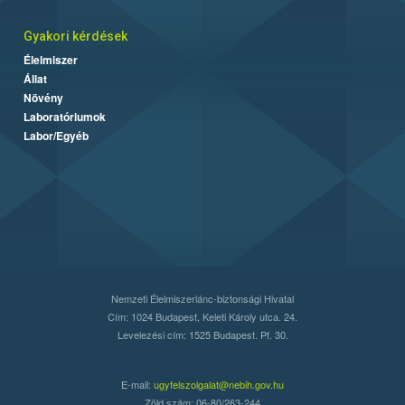
Gyakori kérdések
Élelmiszer
Állat
Növény
Laboratóriumok
Labor/Egyéb
Nemzeti Élelmiszerlánc-biztonsági Hivatal
Cím: 1024 Budapest, Keleti Károly utca. 24.
Levelezési cím: 1525 Budapest. Pf. 30.
E-mail:
ugyfelszolgalat@nebih.gov.hu
Zöld szám: 06-80/263-244