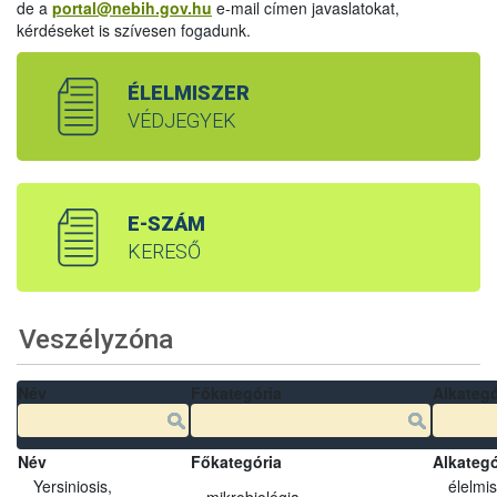
de a
portal@nebih.gov.hu
e-mail címen javaslatokat,
kérdéseket is szívesen fogadunk.
ÉLELMISZER
VÉDJEGYEK
E-SZÁM
KERESŐ
Veszélyzóna
Név
Főkategória
Alkategó
Név
Főkategória
Alkategó
Yersiniosis,
élelmi