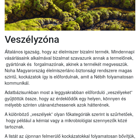
Veszélyzóna
Általános igazság, hogy az élelmiszer bizalmi termék. Mindennapi
vásárlásaink alkalmával bizalmat szavazunk annak a termelőnek,
gyártónak és forgalmazónak, akinek a termékét megvesszük.
Noha Magyarország élelmiszerlánc-biztonsági rendszere magas
szintű, kockázatok így is előfordulnak, amit a Nébih folyamatosan
kommunikál.
Adatbázisunkban most a leggyakrabban előforduló „veszélyeket”
gyűjtöttük össze, hogy az érdeklődők egy helyen, könnyen és
mélyebb szinten utánanézhessenek azok hátterének.
A különböző „veszélyek” olyan főkategóriák szerint is szűrhetőek,
hogy például a kémiai vagy a mikrobiológiai szennyezők közé
tartoznak.
A listát az újonnan felmerülő kockázatokkal folyamatosan bővítjük,