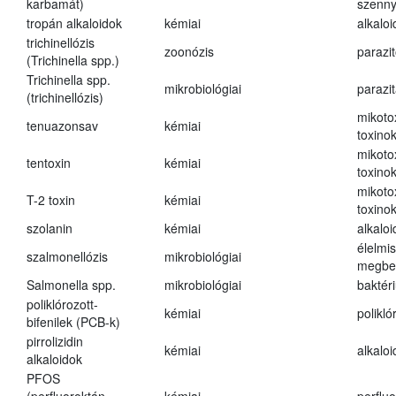
karbamát)
szenn
tropán alkaloidok
kémiai
alkalo
trichinellózis
zoonózis
parazit
(Trichinella spp.)
Trichinella spp.
mikrobiológiai
parazi
(trichinellózis)
mikoto
tenuazonsav
kémiai
toxino
mikoto
tentoxin
kémiai
toxino
mikoto
T-2 toxin
kémiai
toxino
szolanin
kémiai
alkaloi
élelmi
szalmonellózis
mikrobiológiai
megbe
Salmonella spp.
mikrobiológiai
baktér
poliklórozott-
kémiai
polikló
bifenilek (PCB-k)
pirrolizidin
kémiai
alkalo
alkaloidok
PFOS