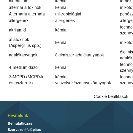
alumínium
kémiai
fémek
alternária toxinok
kémiai
mikoto
Alternaria alternata
mikrobiológiai
penés
allergének
allergének
allerg
techno
akrilamid
kémiai
szenn
aflatoxinok
kémiai
mikoto
(Aspergillus spp.)
élelmi
adalékanyagok
élelmiszer adalékanyagok
adalé
techno
4-metil-imidazol
kémiai
szenn
3-MCPD (MCPD-k
kémiai
techno
és észtereik)
veszélyek/szennyezőanyagok
szenn
Cookie beállítások
Hivatalunk
Bemutatkozás
Szervezeti felépítés