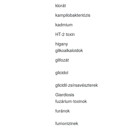
klorát
kampilobakteriózis
kadmium
HT-2 toxin
higany
glikoalkaloidok
glifozát
glicidol
glicidil-zsírsavészterek
Giardiosis
fuzárium-toxinok
furánok
fumonizinek