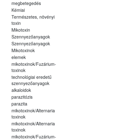
megbetegedés
Kémiai
Természetes, növényi
toxin
Mikotoxin
Szennyezőanyagok
Szennyezőanyagok
Mikotoxinok
elemek
mikotoxinok/Fuzárium-
toxinok
technológiai eredetű
szennyezőanyagok
alkaloidok
parazitózis
parazita
mikotoxinok/Alternaria
toxinok
mikotoxinok/Alternaria
toxinok
mikotoxinok/Fuzárium-