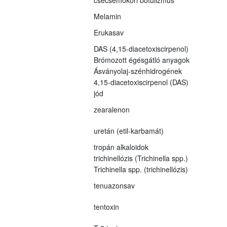
Melamin
Erukasav
DAS (4,15-diacetoxiscirpenol)
Brómozott égésgátló anyagok
Ásványolaj-szénhidrogének
4,15-diacetoxiscirpenol (DAS)
jód
zearalenon
uretán (etil-karbamát)
tropán alkaloidok
trichinellózis (Trichinella spp.)
Trichinella spp. (trichinellózis)
tenuazonsav
tentoxin