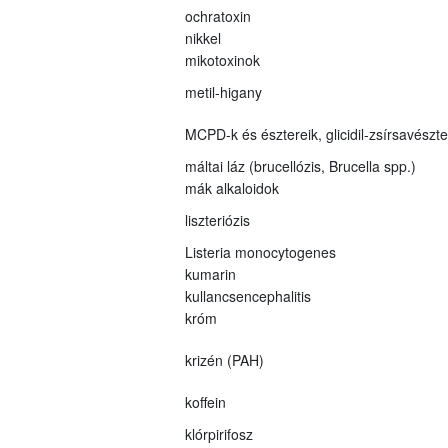
ochratoxin
nikkel
mikotoxinok
metil-higany
MCPD-k és észtereik, glicidil-zsírsavészt
máltai láz (brucellózis, Brucella spp.)
mák alkaloidok
liszteriózis
Listeria monocytogenes
kumarin
kullancsencephalitis
króm
krizén (PAH)
koffein
klórpirifosz