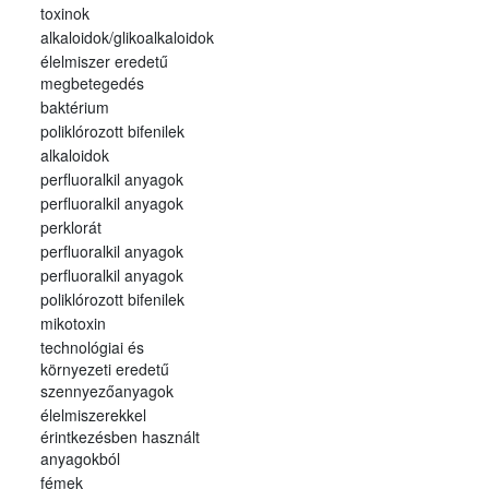
toxinok
alkaloidok/glikoalkaloidok
élelmiszer eredetű
megbetegedés
baktérium
poliklórozott bifenilek
alkaloidok
perfluoralkil anyagok
perfluoralkil anyagok
perklorát
perfluoralkil anyagok
perfluoralkil anyagok
poliklórozott bifenilek
mikotoxin
technológiai és
környezeti eredetű
szennyezőanyagok
élelmiszerekkel
érintkezésben használt
anyagokból
fémek