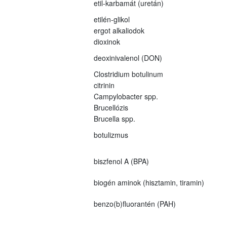
etil-karbamát (uretán)
etilén-glikol
ergot alkaliodok
dioxinok
deoxinivalenol (DON)
Clostridium botulinum
citrinin
Campylobacter spp.
Brucellózis
Brucella spp.
botulizmus
biszfenol A (BPA)
biogén aminok (hisztamin, tiramin)
benzo(b)fluorantén (PAH)