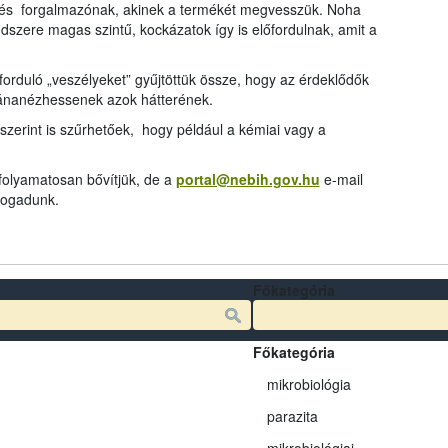
és forgalmazónak, akinek a termékét megvesszük. Noha
dszere magas szintű, kockázatok így is előfordulnak, amit a
rduló „veszélyeket” gyűjtöttük össze, hogy az érdeklődők
tánanézhessenek azok hátterének.
szerint is szűrhetőek, hogy például a kémiai vagy a
 folyamatosan bővítjük, de a
portal@nebih.gov.hu
e-mail
 fogadunk.
Főkategória
Főkategória
mikrobiológia
parazita
mikrobiológiai