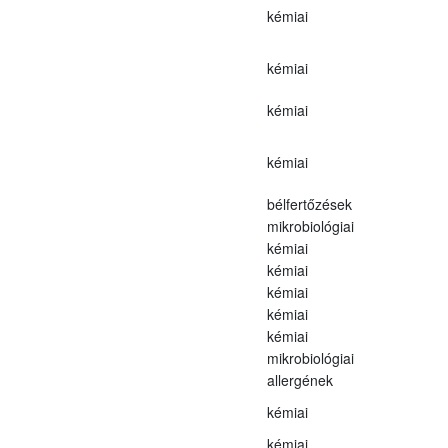
kémiai
kémiai
kémiai
kémiai
bélfertőzések
mikrobiológiai
kémiai
kémiai
kémiai
kémiai
kémiai
mikrobiológiai
allergének
kémiai
kémiai