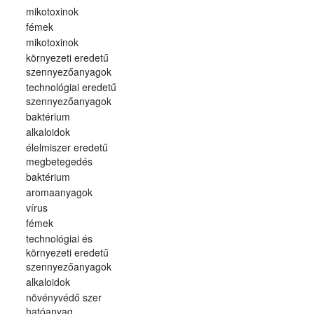
mikotoxinok
fémek
mikotoxinok
környezeti eredetű
szennyezőanyagok
technológiai eredetű
szennyezőanyagok
baktérium
alkaloidok
élelmiszer eredetű
megbetegedés
baktérium
aromaanyagok
vírus
fémek
technológiai és
környezeti eredetű
szennyezőanyagok
alkaloidok
növényvédő szer
hatóanyag