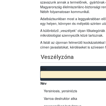
szavazunk annak a termelőnek, gyártónak 
Magyarország élelmiszerlánc-biztonsági ren
Nébih folyamatosan kommunikál.
Adatbázisunkban most a leggyakrabban előfo
egy helyen, könnyen és mélyebb szinten u
A különböző „veszélyek” olyan főkategóriák 
mikrobiológiai szennyezők közé tartoznak.
A listát az újonnan felmerülő kockázatokkal
címen javaslatokat, kérdéseket is szívesen
Veszélyzóna
Név
Név
Yersiniosis, yersiniózis
Varroa destruktor atka
csecsemőkori botulizmus