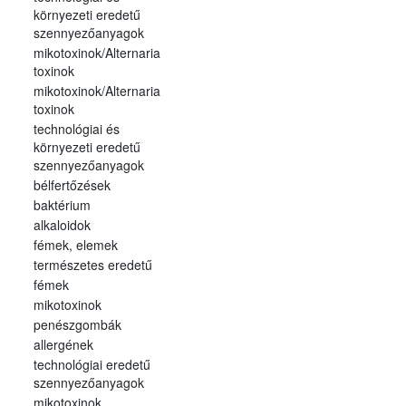
környezeti eredetű
szennyezőanyagok
mikotoxinok/Alternaria
toxinok
mikotoxinok/Alternaria
toxinok
technológiai és
környezeti eredetű
szennyezőanyagok
bélfertőzések
baktérium
alkaloidok
fémek, elemek
természetes eredetű
fémek
mikotoxinok
penészgombák
allergének
technológiai eredetű
szennyezőanyagok
mikotoxinok