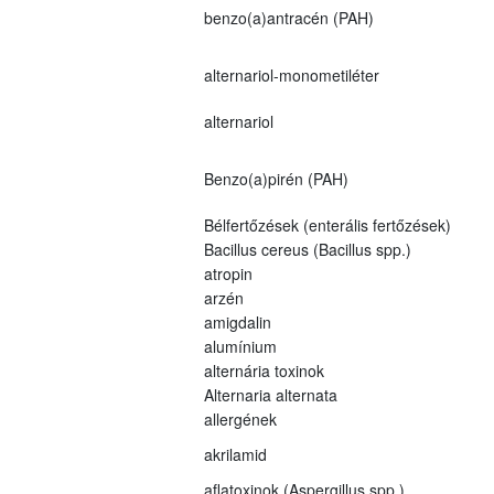
benzo(a)antracén (PAH)
alternariol-monometiléter
alternariol
Benzo(a)pirén (PAH)
Bélfertőzések (enterális fertőzések)
Bacillus cereus (Bacillus spp.)
atropin
arzén
amigdalin
alumínium
alternária toxinok
Alternaria alternata
allergének
akrilamid
aflatoxinok (Aspergillus spp.)