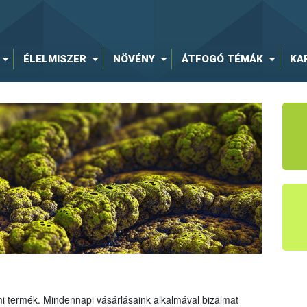
ÉLELMISZER
NÖVÉNY
ÁTFOGÓ TÉMÁK
KA
mi termék. Mindennapi vásárlásaink alkalmával bizalmat