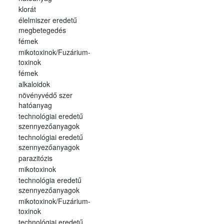
klorát
élelmiszer eredetű
megbetegedés
fémek
mikotoxinok/Fuzárium-
toxinok
fémek
alkaloidok
növényvédő szer
hatóanyag
technológiai eredetű
szennyezőanyagok
technológiai eredetű
szennyezőanyagok
parazitózis
mikotoxinok
technológia eredetű
szennyezőanyagok
mikotoxinok/Fuzárium-
toxinok
technológiai eredetű