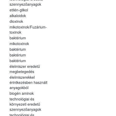
szennyezőanyagok
etilén-glikol
alkaloidok
dioxinok
mikotoxinok/Fuzárium-
toxinok
baktérium
mikotoxinok
baktérium
baktérium
baktérium
élelmiszer eredetű
megbetegedés
élelmiszerekkel
érintkezésben használt
anyagokból
biogén aminok
technológiai és
környezeti eredetű
szennyezőanyagok
technológiai és