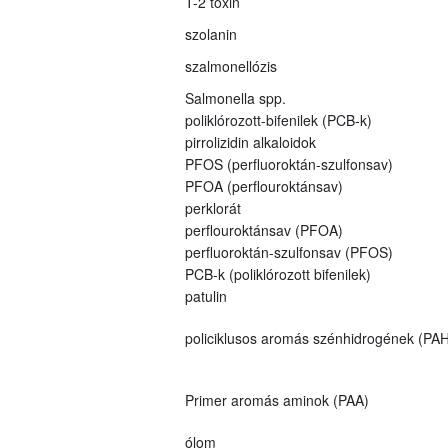
T-2 toxin
szolanin
szalmonellózis
Salmonella spp.
poliklórozott-bifenilek (PCB-k)
pirrolizidin alkaloidok
PFOS (perfluoroktán-szulfonsav)
PFOA (perflouroktánsav)
perklorát
perflouroktánsav (PFOA)
perfluoroktán-szulfonsav (PFOS)
PCB-k (poliklórozott bifenilek)
patulin
policiklusos aromás szénhidrogének (PAH
Primer aromás aminok (PAA)
ólom