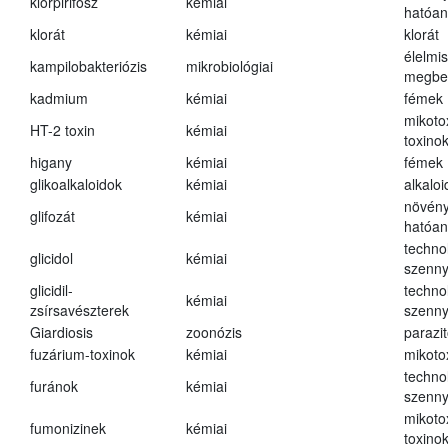
klórpirifosz
kémiai
hatóa
klorát
kémiai
klorát
élelmi
kampilobakteriózis
mikrobiológiai
megbe
kadmium
kémiai
fémek
mikoto
HT-2 toxin
kémiai
toxino
higany
kémiai
fémek
glikoalkaloidok
kémiai
alkalo
növény
glifozát
kémiai
hatóa
techno
glicidol
kémiai
szenn
glicidil-
techno
kémiai
zsírsavészterek
szenn
Giardiosis
zoonózis
parazit
fuzárium-toxinok
kémiai
mikoto
techno
furánok
kémiai
szenn
mikoto
fumonizinek
kémiai
toxino