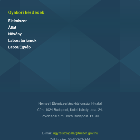
Gyakori kérdések
Élelmiszer
Állat
Növény
Laboratóriumok
Labor/Egyéb
Nemzeti Élelmiszerlánc-biztonsági Hivatal
Cím: 1024 Budapest, Keleti Károly utca. 24.
Levelezési cím: 1525 Budapest. Pf. 30.
E-mail:
ugyfelszolgalat@nebih.gov.hu
Zöld szám: 06-80/263-244