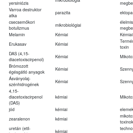
mikrobiológia
yersiniózis
megbe
Varroa destruktor
parazita
ektopa
atka
csecsemőkori
élelmi
mikrobiológiai
botulizmus
megbe
Melamin
Kémiai
Kémiai
Termés
Erukasav
Kémiai
toxin
DAS (4,15-
Kémiai
Mikoto
diacetoxiscirpenol)
Brómozott
Kémiai
Szenn
égésgátló anyagok
Ásványolaj-
Kémiai
Szenn
szénhidrogének
4,15-
diacetoxiscirpenol
kémiai
Mikoto
(DAS)
jód
kémiai
eleme
mikoto
zearalenon
kémiai
toxino
uretán (etil-
techno
kémiai