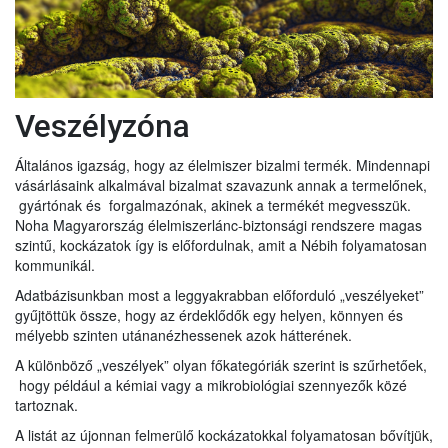
Veszélyzóna
Általános igazság, hogy az élelmiszer bizalmi termék. Mindennapi
vásárlásaink alkalmával bizalmat szavazunk annak a termelőnek,
gyártónak és forgalmazónak, akinek a termékét megvesszük.
Noha Magyarország élelmiszerlánc-biztonsági rendszere magas
szintű, kockázatok így is előfordulnak, amit a Nébih folyamatosan
kommunikál.
Adatbázisunkban most a leggyakrabban előforduló „veszélyeket”
gyűjtöttük össze, hogy az érdeklődők egy helyen, könnyen és
mélyebb szinten utánanézhessenek azok hátterének.
A különböző „veszélyek” olyan főkategóriák szerint is szűrhetőek,
hogy például a kémiai vagy a mikrobiológiai szennyezők közé
tartoznak.
A listát az újonnan felmerülő kockázatokkal folyamatosan bővítjük,