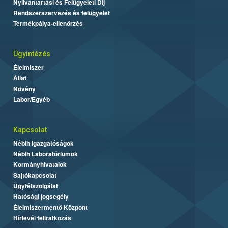
Nyilvántartási és Felügyeleti Díj
Rendszerszervezés és felügyelet
Termékpálya-ellenőrzés
Ügyintézés
Élelmiszer
Állat
Növény
Labor/Egyéb
Kapcsolat
Nébih Igazgatóságok
Nébih Laboratóriumok
Kormányhivatalok
Sajtókapcsolat
Ügyfélszolgálat
Hatósági jogsegély
Élelmiszermentő Központ
Hírlevél feliratkozás