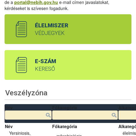
de a
portal@nebih.gov.hu
e-mail címen javaslatokat,
kérdéseket is szívesen fogadunk.
ÉLELMISZER
VÉDJEGYEK
E-SZÁM
KERESŐ
Veszélyzóna
Név
Főkategória
Alkategó
Név
Főkategória
Alkategó
Yersiniosis,
élelmi