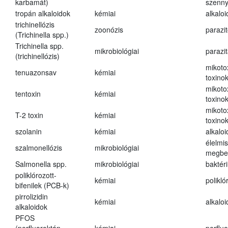
karbamát)
szenn
tropán alkaloidok
kémiai
alkalo
trichinellózis
zoonózis
parazit
(Trichinella spp.)
Trichinella spp.
mikrobiológiai
parazi
(trichinellózis)
mikoto
tenuazonsav
kémiai
toxino
mikoto
tentoxin
kémiai
toxino
mikoto
T-2 toxin
kémiai
toxino
szolanin
kémiai
alkaloi
élelmi
szalmonellózis
mikrobiológiai
megbe
Salmonella spp.
mikrobiológiai
baktér
poliklórozott-
kémiai
polikló
bifenilek (PCB-k)
pirrolizidin
kémiai
alkalo
alkaloidok
PFOS