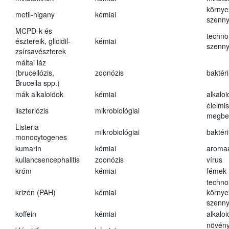
környe
metil-higany
kémiai
szenn
MCPD-k és
techno
észtereik, glicidil-
kémiai
szenn
zsírsavészterek
máltai láz
(brucellózis,
zoonózis
baktér
Brucella spp.)
mák alkaloidok
kémiai
alkalo
élelmi
liszteriózis
mikrobiológiai
megbe
Listeria
mikrobiológiai
baktér
monocytogenes
kumarin
kémiai
aroma
kullancsencephalitis
zoonózis
vírus
króm
kémiai
fémek
techno
krizén (PAH)
kémiai
környe
szenn
koffein
kémiai
alkalo
növény