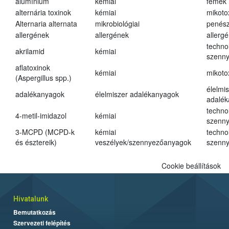
alumínium
kémiai
fémek
alternária toxinok
kémiai
mikoto
Alternaria alternata
mikrobiológiai
penés
allergének
allergének
allerg
techno
akrilamid
kémiai
szenn
aflatoxinok
kémiai
mikoto
(Aspergillus spp.)
élelmi
adalékanyagok
élelmiszer adalékanyagok
adalé
techno
4-metil-imidazol
kémiai
szenn
3-MCPD (MCPD-k
kémiai
techno
és észtereik)
veszélyek/szennyezőanyagok
szenn
Cookie beállítások
Hivatalunk
Bemutatkozás
Szervezeti felépítés