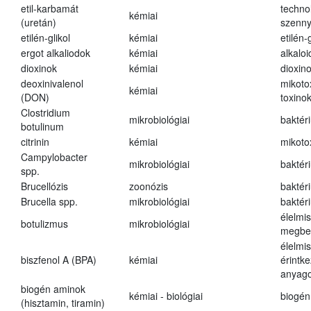
etil-karbamát
techno
kémiai
(uretán)
szenn
etilén-glikol
kémiai
etilén-g
ergot alkaliodok
kémiai
alkalo
dioxinok
kémiai
dioxin
deoxinivalenol
mikoto
kémiai
(DON)
toxino
Clostridium
mikrobiológiai
baktér
botulinum
citrinin
kémiai
mikoto
Campylobacter
mikrobiológiai
baktér
spp.
Brucellózis
zoonózis
baktér
Brucella spp.
mikrobiológiai
baktér
élelmi
botulizmus
mikrobiológiai
megbe
élelmi
biszfenol A (BPA)
kémiai
érintk
anyago
biogén aminok
kémiai - biológiai
biogén
(hisztamin, tiramin)