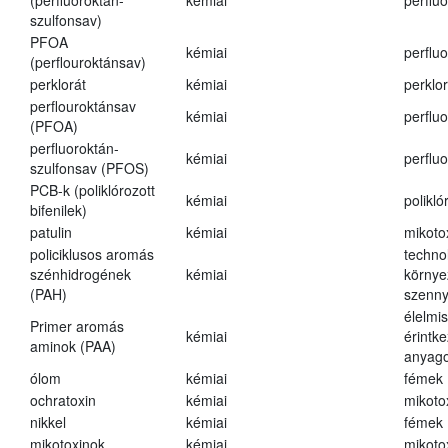
(perfluoroktán-
kémiai
perfluo
szulfonsav)
PFOA
kémiai
perfluo
(perflouroktánsav)
perklorát
kémiai
perklor
perflouroktánsav
kémiai
perfluo
(PFOA)
perfluoroktán-
kémiai
perfluo
szulfonsav (PFOS)
PCB-k (poliklórozott
kémiai
polikló
bifenilek)
patulin
kémiai
mikoto
policiklusos aromás
techno
szénhidrogének
kémiai
környe
(PAH)
szenn
élelmi
Primer aromás
kémiai
érintk
aminok (PAA)
anyago
ólom
kémiai
fémek
ochratoxin
kémiai
mikoto
nikkel
kémiai
fémek
mikotoxinok
kémiai
mikoto