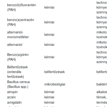
techno
benzo(b)fluorantén
kémiai
környe
(PAH)
szenn
techno
benzo(a)antracén
kémiai
környe
(PAH)
szenn
alternariol-
mikoto
kémiai
monometiléter
toxino
mikoto
alternariol
kémiai
toxino
techno
Benzo(a)pirén
kémiai
környe
(PAH)
szenn
Bélfertőzések
(enterális
bélfertőzések
bélfer
fertőzések)
Bacillus cereus
mikrobiológiai
baktér
(Bacillus spp.)
atropin
kémiai
alkalo
arzén
kémiai
fémek,
amigdalin
kémiai
termés