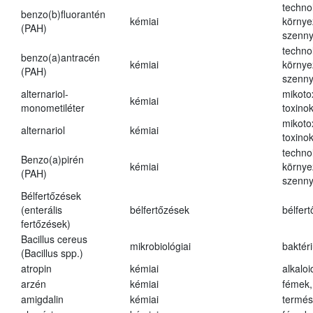
techno
benzo(b)fluorantén
kémiai
környe
(PAH)
szenn
techno
benzo(a)antracén
kémiai
környe
(PAH)
szenn
alternariol-
mikoto
kémiai
monometiléter
toxino
mikoto
alternariol
kémiai
toxino
techno
Benzo(a)pirén
kémiai
környe
(PAH)
szenn
Bélfertőzések
(enterális
bélfertőzések
bélfer
fertőzések)
Bacillus cereus
mikrobiológiai
baktér
(Bacillus spp.)
atropin
kémiai
alkalo
arzén
kémiai
fémek,
amigdalin
kémiai
termés