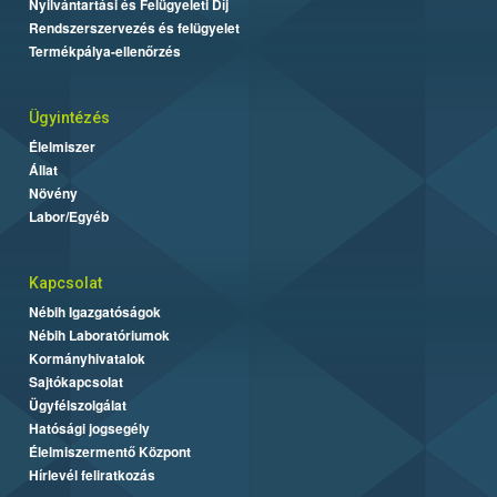
Nyilvántartási és Felügyeleti Díj
Rendszerszervezés és felügyelet
Termékpálya-ellenőrzés
Ügyintézés
Élelmiszer
Állat
Növény
Labor/Egyéb
Kapcsolat
Nébih Igazgatóságok
Nébih Laboratóriumok
Kormányhivatalok
Sajtókapcsolat
Ügyfélszolgálat
Hatósági jogsegély
Élelmiszermentő Központ
Hírlevél feliratkozás