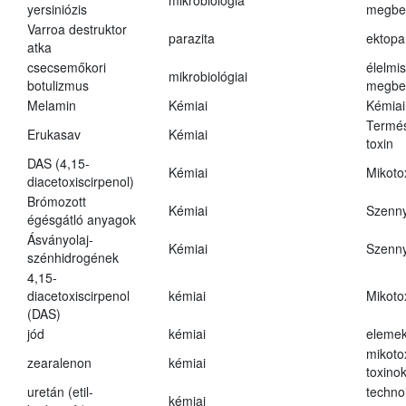
mikrobiológia
yersiniózis
megbe
Varroa destruktor
parazita
ektopa
atka
csecsemőkori
élelmi
mikrobiológiai
botulizmus
megbe
Melamin
Kémiai
Kémiai
Termés
Erukasav
Kémiai
toxin
DAS (4,15-
Kémiai
Mikoto
diacetoxiscirpenol)
Brómozott
Kémiai
Szenn
égésgátló anyagok
Ásványolaj-
Kémiai
Szenn
szénhidrogének
4,15-
diacetoxiscirpenol
kémiai
Mikoto
(DAS)
jód
kémiai
eleme
mikoto
zearalenon
kémiai
toxino
uretán (etil-
techno
kémiai