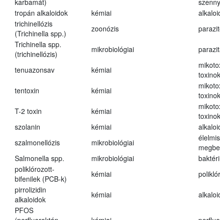
karbamát)
szenn
tropán alkaloidok
kémiai
alkalo
trichinellózis
zoonózis
parazit
(Trichinella spp.)
Trichinella spp.
mikrobiológiai
parazi
(trichinellózis)
mikoto
tenuazonsav
kémiai
toxino
mikoto
tentoxin
kémiai
toxino
mikoto
T-2 toxin
kémiai
toxino
szolanin
kémiai
alkaloi
élelmi
szalmonellózis
mikrobiológiai
megbe
Salmonella spp.
mikrobiológiai
baktér
poliklórozott-
kémiai
polikló
bifenilek (PCB-k)
pirrolizidin
kémiai
alkalo
alkaloidok
PFOS