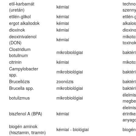
etil-karbamát
techno
kémiai
(uretán)
szenn
etilén-glikol
kémiai
etilén-g
ergot alkaliodok
kémiai
alkalo
dioxinok
kémiai
dioxin
deoxinivalenol
mikoto
kémiai
(DON)
toxino
Clostridium
mikrobiológiai
baktér
botulinum
citrinin
kémiai
mikoto
Campylobacter
mikrobiológiai
baktér
spp.
Brucellózis
zoonózis
baktér
Brucella spp.
mikrobiológiai
baktér
élelmi
botulizmus
mikrobiológiai
megbe
élelmi
biszfenol A (BPA)
kémiai
érintk
anyago
biogén aminok
kémiai - biológiai
biogén
(hisztamin, tiramin)