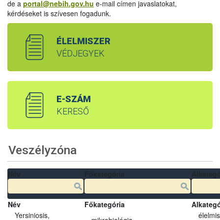
de a
portal@nebih.gov.hu
e-mail címen javaslatokat,
kérdéseket is szívesen fogadunk.
ÉLELMISZER
VÉDJEGYEK
E-SZÁM
KERESŐ
Veszélyzóna
Név
Főkategória
Alkategó
Név
Főkategória
Alkategó
Yersiniosis,
élelmi