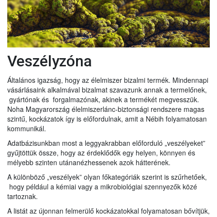
Veszélyzóna
Általános igazság, hogy az élelmiszer bizalmi termék. Mindennapi
vásárlásaink alkalmával bizalmat szavazunk annak a termelőnek,
gyártónak és forgalmazónak, akinek a termékét megvesszük.
Noha Magyarország élelmiszerlánc-biztonsági rendszere magas
szintű, kockázatok így is előfordulnak, amit a Nébih folyamatosan
kommunikál.
Adatbázisunkban most a leggyakrabban előforduló „veszélyeket”
gyűjtöttük össze, hogy az érdeklődők egy helyen, könnyen és
mélyebb szinten utánanézhessenek azok hátterének.
A különböző „veszélyek” olyan főkategóriák szerint is szűrhetőek,
hogy például a kémiai vagy a mikrobiológiai szennyezők közé
tartoznak.
A listát az újonnan felmerülő kockázatokkal folyamatosan bővítjük,