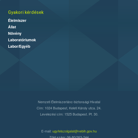
Gyakori kérdések
Élelmiszer
Állat
Növény
Laboratóriumok
Labor/Egyéb
Nemzeti Élelmiszerlánc-biztonsági Hivatal
Cím: 1024 Budapest, Keleti Károly utca. 24.
Levelezési cím: 1525 Budapest. Pf. 30.
E-mail:
ugyfelszolgalat@nebih.gov.hu
Zöld szám: 06-80/263-244