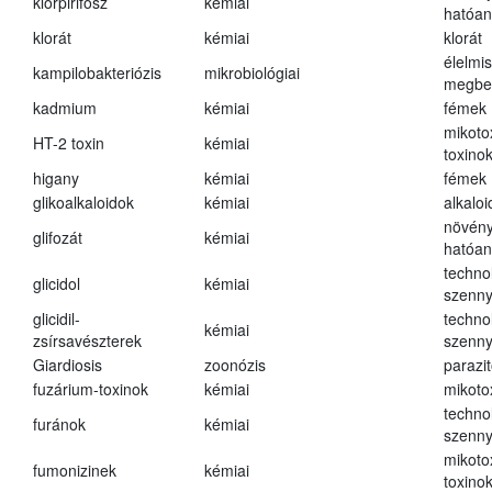
klórpirifosz
kémiai
hatóa
klorát
kémiai
klorát
élelmi
kampilobakteriózis
mikrobiológiai
megbe
kadmium
kémiai
fémek
mikoto
HT-2 toxin
kémiai
toxino
higany
kémiai
fémek
glikoalkaloidok
kémiai
alkalo
növény
glifozát
kémiai
hatóa
techno
glicidol
kémiai
szenn
glicidil-
techno
kémiai
zsírsavészterek
szenn
Giardiosis
zoonózis
parazit
fuzárium-toxinok
kémiai
mikoto
techno
furánok
kémiai
szenn
mikoto
fumonizinek
kémiai
toxino