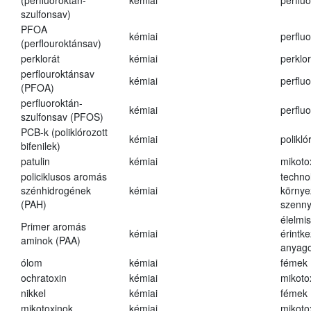
(perfluoroktán-
kémiai
perfluo
szulfonsav)
PFOA
kémiai
perfluo
(perflouroktánsav)
perklorát
kémiai
perklor
perflouroktánsav
kémiai
perfluo
(PFOA)
perfluoroktán-
kémiai
perfluo
szulfonsav (PFOS)
PCB-k (poliklórozott
kémiai
polikló
bifenilek)
patulin
kémiai
mikoto
policiklusos aromás
techno
szénhidrogének
kémiai
környe
(PAH)
szenn
élelmi
Primer aromás
kémiai
érintk
aminok (PAA)
anyago
ólom
kémiai
fémek
ochratoxin
kémiai
mikoto
nikkel
kémiai
fémek
mikotoxinok
kémiai
mikoto