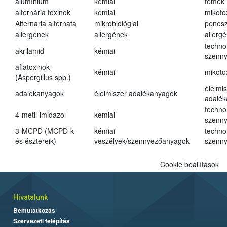
alumínium
kémiai
fémek
alternária toxinok
kémiai
mikoto
Alternaria alternata
mikrobiológiai
penés
allergének
allergének
allerg
techno
akrilamid
kémiai
szenn
aflatoxinok
kémiai
mikoto
(Aspergillus spp.)
élelmi
adalékanyagok
élelmiszer adalékanyagok
adalé
techno
4-metil-imidazol
kémiai
szenn
3-MCPD (MCPD-k
kémiai
techno
és észtereik)
veszélyek/szennyezőanyagok
szenn
Cookie beállítások
Hivatalunk
Bemutatkozás
Szervezeti felépítés