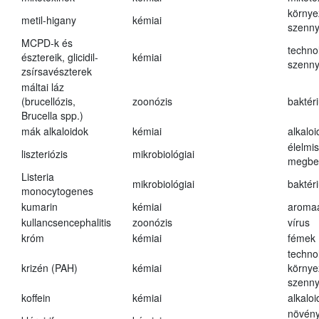
környe
metil-higany
kémiai
szenn
MCPD-k és
techno
észtereik, glicidil-
kémiai
szenn
zsírsavészterek
máltai láz
(brucellózis,
zoonózis
baktér
Brucella spp.)
mák alkaloidok
kémiai
alkalo
élelmi
liszteriózis
mikrobiológiai
megbe
Listeria
mikrobiológiai
baktér
monocytogenes
kumarin
kémiai
aroma
kullancsencephalitis
zoonózis
vírus
króm
kémiai
fémek
techno
krizén (PAH)
kémiai
környe
szenn
koffein
kémiai
alkalo
növény