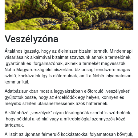
Veszélyzóna
Általános igazság, hogy az élelmiszer bizalmi termék. Mindennapi
vásárlásaink alkalmával bizalmat szavazunk annak a termelőnek,
gyártónak és forgalmazónak, akinek a termékét megvesszük.
Noha Magyarország élelmiszerlánc-biztonsági rendszere magas
szintű, kockázatok így is előfordulnak, amit a Nébih folyamatosan
kommunikál.
Adatbázisunkban most a leggyakrabban előforduló „veszélyeket”
gyűjtöttük össze, hogy az érdeklődők egy helyen, könnyen és
mélyebb szinten utánanézhessenek azok hátterének.
A különböző „veszélyek” olyan főkategóriák szerint is szűrhetőek,
hogy például a kémiai vagy a mikrobiológiai szennyezők közé
tartoznak.
A listát az újonnan felmerülő kockázatokkal folyamatosan bővítjük,