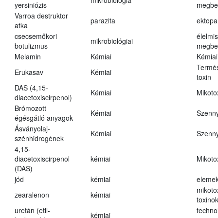
mikrobiológia
yersiniózis
megbe
Varroa destruktor
parazita
ektopa
atka
csecsemőkori
élelmi
mikrobiológiai
botulizmus
megbe
Melamin
Kémiai
Kémiai
Termés
Erukasav
Kémiai
toxin
DAS (4,15-
Kémiai
Mikoto
diacetoxiscirpenol)
Brómozott
Kémiai
Szenn
égésgátló anyagok
Ásványolaj-
Kémiai
Szenn
szénhidrogének
4,15-
diacetoxiscirpenol
kémiai
Mikoto
(DAS)
jód
kémiai
eleme
mikoto
zearalenon
kémiai
toxino
uretán (etil-
techno
kémiai