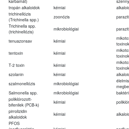
karbamát)
szenn
tropán alkaloidok
kémiai
alkalo
trichinellózis
zoonózis
parazit
(Trichinella spp.)
Trichinella spp.
mikrobiológiai
parazi
(trichinellózis)
mikoto
tenuazonsav
kémiai
toxino
mikoto
tentoxin
kémiai
toxino
mikoto
T-2 toxin
kémiai
toxino
szolanin
kémiai
alkaloi
élelmi
szalmonellózis
mikrobiológiai
megbe
Salmonella spp.
mikrobiológiai
baktér
poliklórozott-
kémiai
polikló
bifenilek (PCB-k)
pirrolizidin
kémiai
alkalo
alkaloidok
PFOS