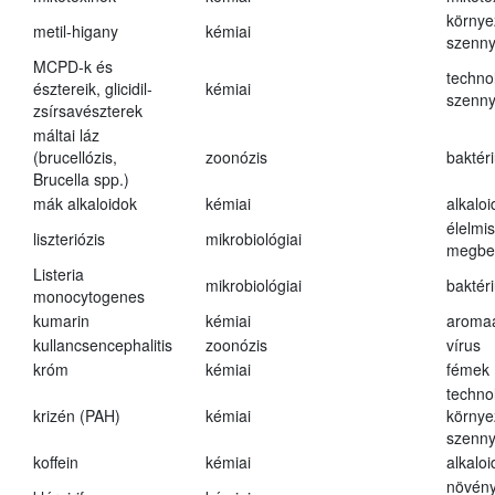
környe
metil-higany
kémiai
szenn
MCPD-k és
techno
észtereik, glicidil-
kémiai
szenn
zsírsavészterek
máltai láz
(brucellózis,
zoonózis
baktér
Brucella spp.)
mák alkaloidok
kémiai
alkalo
élelmi
liszteriózis
mikrobiológiai
megbe
Listeria
mikrobiológiai
baktér
monocytogenes
kumarin
kémiai
aroma
kullancsencephalitis
zoonózis
vírus
króm
kémiai
fémek
techno
krizén (PAH)
kémiai
környe
szenn
koffein
kémiai
alkalo
növény