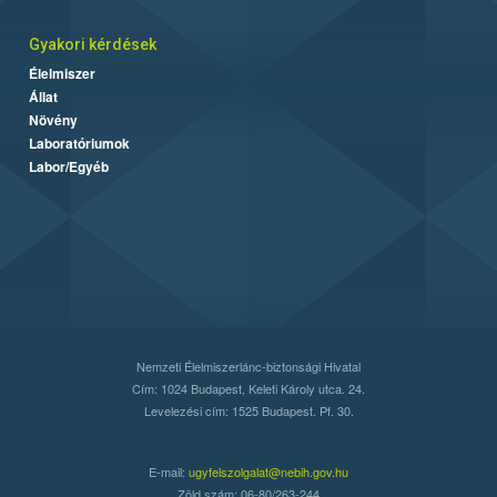
Gyakori kérdések
Élelmiszer
Állat
Növény
Laboratóriumok
Labor/Egyéb
Nemzeti Élelmiszerlánc-biztonsági Hivatal
Cím: 1024 Budapest, Keleti Károly utca. 24.
Levelezési cím: 1525 Budapest. Pf. 30.
E-mail:
ugyfelszolgalat@nebih.gov.hu
Zöld szám: 06-80/263-244