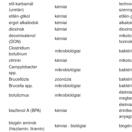
etil-karbamát
techno
kémiai
(uretán)
szenn
etilén-glikol
kémiai
etilén-g
ergot alkaliodok
kémiai
alkalo
dioxinok
kémiai
dioxin
deoxinivalenol
mikoto
kémiai
(DON)
toxino
Clostridium
mikrobiológiai
baktér
botulinum
citrinin
kémiai
mikoto
Campylobacter
mikrobiológiai
baktér
spp.
Brucellózis
zoonózis
baktér
Brucella spp.
mikrobiológiai
baktér
élelmi
botulizmus
mikrobiológiai
megbe
élelmi
biszfenol A (BPA)
kémiai
érintk
anyago
biogén aminok
kémiai - biológiai
biogén
(hisztamin, tiramin)