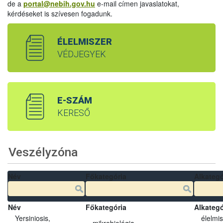
de a
portal@nebih.gov.hu
e-mail címen javaslatokat,
kérdéseket is szívesen fogadunk.
ÉLELMISZER
VÉDJEGYEK
E-SZÁM
KERESŐ
Veszélyzóna
Név
Főkategória
Alkategó
Név
Főkategória
Alkategó
Yersiniosis,
élelmi