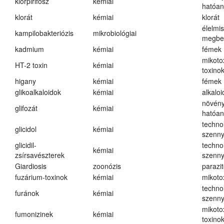
klórpirifosz
kémiai
hatóa
klorát
kémiai
klorát
élelmi
kampilobakteriózis
mikrobiológiai
megbe
kadmium
kémiai
fémek
mikoto
HT-2 toxin
kémiai
toxino
higany
kémiai
fémek
glikoalkaloidok
kémiai
alkalo
növény
glifozát
kémiai
hatóa
techno
glicidol
kémiai
szenn
glicidil-
techno
kémiai
zsírsavészterek
szenn
Giardiosis
zoonózis
parazit
fuzárium-toxinok
kémiai
mikoto
techno
furánok
kémiai
szenn
mikoto
fumonizinek
kémiai
toxino