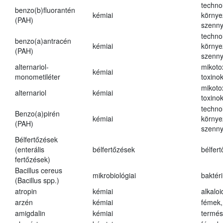
techno
benzo(b)fluorantén
kémiai
környe
(PAH)
szenn
techno
benzo(a)antracén
kémiai
környe
(PAH)
szenn
alternariol-
mikoto
kémiai
monometiléter
toxino
mikoto
alternariol
kémiai
toxino
techno
Benzo(a)pirén
kémiai
környe
(PAH)
szenn
Bélfertőzések
(enterális
bélfertőzések
bélfer
fertőzések)
Bacillus cereus
mikrobiológiai
baktér
(Bacillus spp.)
atropin
kémiai
alkalo
arzén
kémiai
fémek,
amigdalin
kémiai
termés