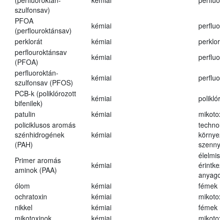
(perfluoroktán-
kémiai
perfluo
szulfonsav)
PFOA
kémiai
perfluo
(perflouroktánsav)
perklorát
kémiai
perklor
perflouroktánsav
kémiai
perfluo
(PFOA)
perfluoroktán-
kémiai
perfluo
szulfonsav (PFOS)
PCB-k (poliklórozott
kémiai
polikló
bifenilek)
patulin
kémiai
mikoto
policiklusos aromás
techno
szénhidrogének
kémiai
környe
(PAH)
szenn
élelmi
Primer aromás
kémiai
érintk
aminok (PAA)
anyago
ólom
kémiai
fémek
ochratoxin
kémiai
mikoto
nikkel
kémiai
fémek
mikotoxinok
kémiai
mikoto