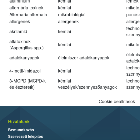
alumínium
kémiai
fémek
alternária toxinok
kémiai
mikoto
Alternaria alternata
mikrobiológiai
penés
allergének
allergének
allerg
techno
akrilamid
kémiai
szenn
aflatoxinok
kémiai
mikoto
(Aspergillus spp.)
élelmi
adalékanyagok
élelmiszer adalékanyagok
adalé
techno
4-metil-imidazol
kémiai
szenn
3-MCPD (MCPD-k
kémiai
techno
és észtereik)
veszélyek/szennyezőanyagok
szenn
Cookie beállítások
Hivatalunk
Bemutatkozás
Szervezeti felépítés