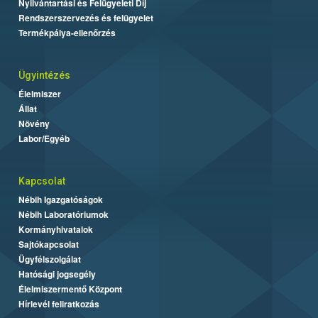
Nyilvántartási és Felügyeleti Díj
Rendszerszervezés és felügyelet
Termékpálya-ellenőrzés
Ügyintézés
Élelmiszer
Állat
Növény
Labor/Egyéb
Kapcsolat
Nébih Igazgatóságok
Nébih Laboratóriumok
Kormányhivatalok
Sajtókapcsolat
Ügyfélszolgálat
Hatósági jogsegély
Élelmiszermentő Központ
Hírlevél feliratkozás