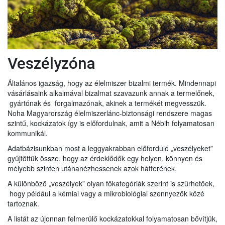
Veszélyzóna
Általános igazság, hogy az élelmiszer bizalmi termék. Mindennapi
vásárlásaink alkalmával bizalmat szavazunk annak a termelőnek,
gyártónak és forgalmazónak, akinek a termékét megvesszük.
Noha Magyarország élelmiszerlánc-biztonsági rendszere magas
szintű, kockázatok így is előfordulnak, amit a Nébih folyamatosan
kommunikál.
Adatbázisunkban most a leggyakrabban előforduló „veszélyeket”
gyűjtöttük össze, hogy az érdeklődők egy helyen, könnyen és
mélyebb szinten utánanézhessenek azok hátterének.
A különböző „veszélyek” olyan főkategóriák szerint is szűrhetőek,
hogy például a kémiai vagy a mikrobiológiai szennyezők közé
tartoznak.
A listát az újonnan felmerülő kockázatokkal folyamatosan bővítjük,