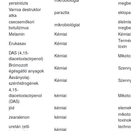
mikrobiológia
yersiniózis
megbe
Varroa destruktor
parazita
ektopa
atka
csecsemőkori
élelmi
mikrobiológiai
botulizmus
megbe
Melamin
Kémiai
Kémiai
Termés
Erukasav
Kémiai
toxin
DAS (4,15-
Kémiai
Mikoto
diacetoxiscirpenol)
Brómozott
Kémiai
Szenn
égésgátló anyagok
Ásványolaj-
Kémiai
Szenn
szénhidrogének
4,15-
diacetoxiscirpenol
kémiai
Mikoto
(DAS)
jód
kémiai
eleme
mikoto
zearalenon
kémiai
toxino
uretán (etil-
techno
kémiai