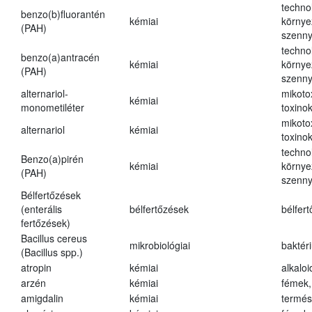
techno
benzo(b)fluorantén
kémiai
környe
(PAH)
szenn
techno
benzo(a)antracén
kémiai
környe
(PAH)
szenn
alternariol-
mikoto
kémiai
monometiléter
toxino
mikoto
alternariol
kémiai
toxino
techno
Benzo(a)pirén
kémiai
környe
(PAH)
szenn
Bélfertőzések
(enterális
bélfertőzések
bélfer
fertőzések)
Bacillus cereus
mikrobiológiai
baktér
(Bacillus spp.)
atropin
kémiai
alkalo
arzén
kémiai
fémek,
amigdalin
kémiai
termés