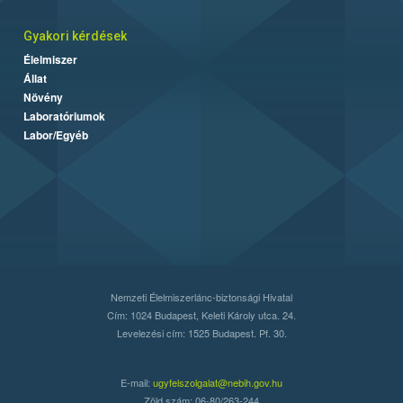
Gyakori kérdések
Élelmiszer
Állat
Növény
Laboratóriumok
Labor/Egyéb
Nemzeti Élelmiszerlánc-biztonsági Hivatal
Cím: 1024 Budapest, Keleti Károly utca. 24.
Levelezési cím: 1525 Budapest. Pf. 30.
E-mail:
ugyfelszolgalat@nebih.gov.hu
Zöld szám: 06-80/263-244