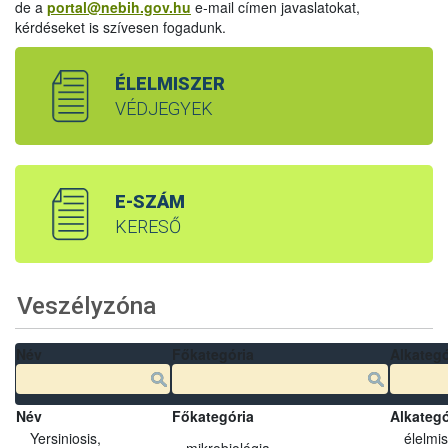
de a
portal@nebih.gov.hu
e-mail címen javaslatokat,
kérdéseket is szívesen fogadunk.
ÉLELMISZER
VÉDJEGYEK
E-SZÁM
KERESŐ
Veszélyzóna
Név
Főkategória
Alkategó
Név
Főkategória
Alkategó
Yersiniosis,
élelmi