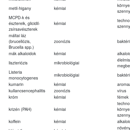
környe
metil-higany
kémiai
szenn
MCPD-k és
techno
észtereik, glicidil-
kémiai
szenn
zsírsavészterek
máltai láz
(brucellózis,
zoonózis
baktér
Brucella spp.)
mák alkaloidok
kémiai
alkalo
élelmi
liszteriózis
mikrobiológiai
megbe
Listeria
mikrobiológiai
baktér
monocytogenes
kumarin
kémiai
aroma
kullancsencephalitis
zoonózis
vírus
króm
kémiai
fémek
techno
krizén (PAH)
kémiai
környe
szenn
koffein
kémiai
alkalo
növény