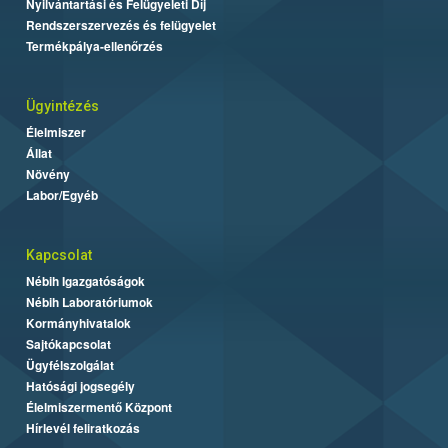
Nyilvántartási és Felügyeleti Díj
Rendszerszervezés és felügyelet
Termékpálya-ellenőrzés
Ügyintézés
Élelmiszer
Állat
Növény
Labor/Egyéb
Kapcsolat
Nébih Igazgatóságok
Nébih Laboratóriumok
Kormányhivatalok
Sajtókapcsolat
Ügyfélszolgálat
Hatósági jogsegély
Élelmiszermentő Központ
Hírlevél feliratkozás