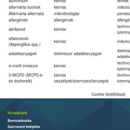
alumínium
kémiai
fémek
alternária toxinok
kémiai
mikoto
Alternaria alternata
mikrobiológiai
penés
allergének
allergének
allerg
techno
akrilamid
kémiai
szenn
aflatoxinok
kémiai
mikoto
(Aspergillus spp.)
élelmi
adalékanyagok
élelmiszer adalékanyagok
adalé
techno
4-metil-imidazol
kémiai
szenn
3-MCPD (MCPD-k
kémiai
techno
és észtereik)
veszélyek/szennyezőanyagok
szenn
Cookie beállítások
Hivatalunk
Bemutatkozás
Szervezeti felépítés