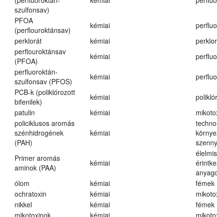
(perfluoroktán-
kémiai
perfluo
szulfonsav)
PFOA
kémiai
perfluo
(perflouroktánsav)
perklorát
kémiai
perklor
perflouroktánsav
kémiai
perfluo
(PFOA)
perfluoroktán-
kémiai
perfluo
szulfonsav (PFOS)
PCB-k (poliklórozott
kémiai
polikló
bifenilek)
patulin
kémiai
mikoto
policiklusos aromás
techno
szénhidrogének
kémiai
környe
(PAH)
szenn
élelmi
Primer aromás
kémiai
érintk
aminok (PAA)
anyago
ólom
kémiai
fémek
ochratoxin
kémiai
mikoto
nikkel
kémiai
fémek
mikotoxinok
kémiai
mikoto