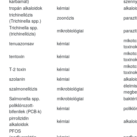
karbamát)
szenn
tropán alkaloidok
kémiai
alkalo
trichinellózis
zoonózis
parazit
(Trichinella spp.)
Trichinella spp.
mikrobiológiai
parazi
(trichinellózis)
mikoto
tenuazonsav
kémiai
toxino
mikoto
tentoxin
kémiai
toxino
mikoto
T-2 toxin
kémiai
toxino
szolanin
kémiai
alkaloi
élelmi
szalmonellózis
mikrobiológiai
megbe
Salmonella spp.
mikrobiológiai
baktér
poliklórozott-
kémiai
polikló
bifenilek (PCB-k)
pirrolizidin
kémiai
alkalo
alkaloidok
PFOS