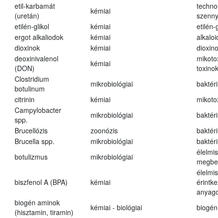
etil-karbamát
techno
kémiai
(uretán)
szenn
etilén-glikol
kémiai
etilén-g
ergot alkaliodok
kémiai
alkalo
dioxinok
kémiai
dioxin
deoxinivalenol
mikoto
kémiai
(DON)
toxino
Clostridium
mikrobiológiai
baktér
botulinum
citrinin
kémiai
mikoto
Campylobacter
mikrobiológiai
baktér
spp.
Brucellózis
zoonózis
baktér
Brucella spp.
mikrobiológiai
baktér
élelmi
botulizmus
mikrobiológiai
megbe
élelmi
biszfenol A (BPA)
kémiai
érintk
anyago
biogén aminok
kémiai - biológiai
biogén
(hisztamin, tiramin)