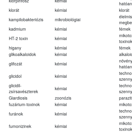
klórpirifosz
kémiai
hatóa
klorát
kémiai
klorát
élelmi
kampilobakteriózis
mikrobiológiai
megbe
kadmium
kémiai
fémek
mikoto
HT-2 toxin
kémiai
toxino
higany
kémiai
fémek
glikoalkaloidok
kémiai
alkalo
növény
glifozát
kémiai
hatóa
techno
glicidol
kémiai
szenn
glicidil-
techno
kémiai
zsírsavészterek
szenn
Giardiosis
zoonózis
parazit
fuzárium-toxinok
kémiai
mikoto
techno
furánok
kémiai
szenn
mikoto
fumonizinek
kémiai
toxino