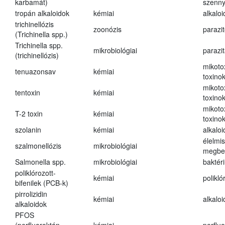
karbamát)
szenn
tropán alkaloidok
kémiai
alkalo
trichinellózis
zoonózis
parazit
(Trichinella spp.)
Trichinella spp.
mikrobiológiai
parazi
(trichinellózis)
mikoto
tenuazonsav
kémiai
toxino
mikoto
tentoxin
kémiai
toxino
mikoto
T-2 toxin
kémiai
toxino
szolanin
kémiai
alkaloi
élelmi
szalmonellózis
mikrobiológiai
megbe
Salmonella spp.
mikrobiológiai
baktér
poliklórozott-
kémiai
polikló
bifenilek (PCB-k)
pirrolizidin
kémiai
alkalo
alkaloidok
PFOS