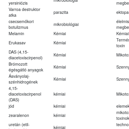
mikrobiológia
yersiniózis
megbe
Varroa destruktor
parazita
ektopa
atka
csecsemőkori
élelmi
mikrobiológiai
botulizmus
megbe
Melamin
Kémiai
Kémiai
Termés
Erukasav
Kémiai
toxin
DAS (4,15-
Kémiai
Mikoto
diacetoxiscirpenol)
Brómozott
Kémiai
Szenn
égésgátló anyagok
Ásványolaj-
Kémiai
Szenn
szénhidrogének
4,15-
diacetoxiscirpenol
kémiai
Mikoto
(DAS)
jód
kémiai
eleme
mikoto
zearalenon
kémiai
toxino
uretán (etil-
techno
kémiai