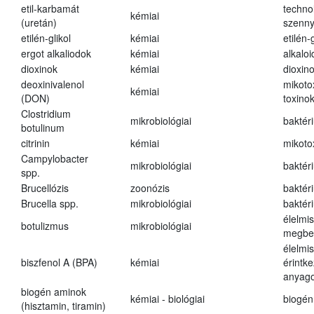
etil-karbamát
techno
kémiai
(uretán)
szenn
etilén-glikol
kémiai
etilén-g
ergot alkaliodok
kémiai
alkalo
dioxinok
kémiai
dioxin
deoxinivalenol
mikoto
kémiai
(DON)
toxino
Clostridium
mikrobiológiai
baktér
botulinum
citrinin
kémiai
mikoto
Campylobacter
mikrobiológiai
baktér
spp.
Brucellózis
zoonózis
baktér
Brucella spp.
mikrobiológiai
baktér
élelmi
botulizmus
mikrobiológiai
megbe
élelmi
biszfenol A (BPA)
kémiai
érintk
anyago
biogén aminok
kémiai - biológiai
biogén
(hisztamin, tiramin)