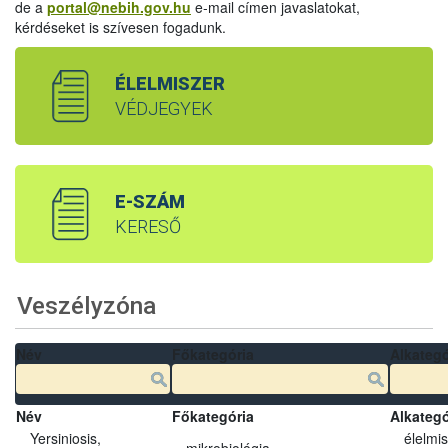
de a
portal@nebih.gov.hu
e-mail címen javaslatokat,
kérdéseket is szívesen fogadunk.
ÉLELMISZER
VÉDJEGYEK
E-SZÁM
KERESŐ
Veszélyzóna
Név
Főkategória
Alkategó
Név
Főkategória
Alkategó
Yersiniosis,
élelmi