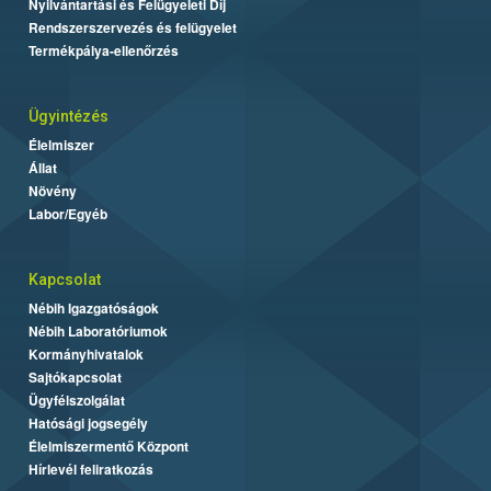
Nyilvántartási és Felügyeleti Díj
Rendszerszervezés és felügyelet
Termékpálya-ellenőrzés
Ügyintézés
Élelmiszer
Állat
Növény
Labor/Egyéb
Kapcsolat
Nébih Igazgatóságok
Nébih Laboratóriumok
Kormányhivatalok
Sajtókapcsolat
Ügyfélszolgálat
Hatósági jogsegély
Élelmiszermentő Központ
Hírlevél feliratkozás