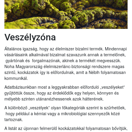
Veszélyzóna
Általános igazság, hogy az élelmiszer bizalmi termék. Mindennapi
vásárlásaink alkalmával bizalmat szavazunk annak a termelőnek,
gyártónak és forgalmazónak, akinek a termékét megvesszük.
Noha Magyarország élelmiszerlánc-biztonsági rendszere magas
szintű, kockázatok így is előfordulnak, amit a Nébih folyamatosan
kommunikál.
Adatbázisunkban most a leggyakrabban előforduló „veszélyeket”
gyűjtöttük össze, hogy az érdeklődők egy helyen, könnyen és
mélyebb szinten utánanézhessenek azok hátterének.
A különböző „veszélyek” olyan főkategóriák szerint is szűrhetőek,
hogy például a kémiai vagy a mikrobiológiai szennyezők közé
tartoznak.
A listát az újonnan felmerülő kockázatokkal folyamatosan bővítjük,