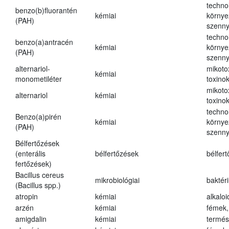
techno
benzo(b)fluorantén
kémiai
környe
(PAH)
szenn
techno
benzo(a)antracén
kémiai
környe
(PAH)
szenn
alternariol-
mikoto
kémiai
monometiléter
toxino
mikoto
alternariol
kémiai
toxino
techno
Benzo(a)pirén
kémiai
környe
(PAH)
szenn
Bélfertőzések
(enterális
bélfertőzések
bélfer
fertőzések)
Bacillus cereus
mikrobiológiai
baktér
(Bacillus spp.)
atropin
kémiai
alkalo
arzén
kémiai
fémek,
amigdalin
kémiai
termés