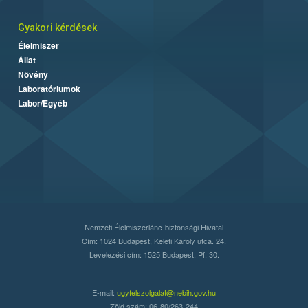
Gyakori kérdések
Élelmiszer
Állat
Növény
Laboratóriumok
Labor/Egyéb
Nemzeti Élelmiszerlánc-biztonsági Hivatal
Cím: 1024 Budapest, Keleti Károly utca. 24.
Levelezési cím: 1525 Budapest. Pf. 30.
E-mail:
ugyfelszolgalat@nebih.gov.hu
Zöld szám: 06-80/263-244