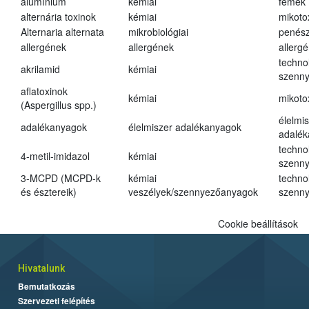
alumínium
kémiai
fémek
alternária toxinok
kémiai
mikoto
Alternaria alternata
mikrobiológiai
penés
allergének
allergének
allerg
techno
akrilamid
kémiai
szenn
aflatoxinok
kémiai
mikoto
(Aspergillus spp.)
élelmi
adalékanyagok
élelmiszer adalékanyagok
adalé
techno
4-metil-imidazol
kémiai
szenn
3-MCPD (MCPD-k
kémiai
techno
és észtereik)
veszélyek/szennyezőanyagok
szenn
Cookie beállítások
Hivatalunk
Bemutatkozás
Szervezeti felépítés