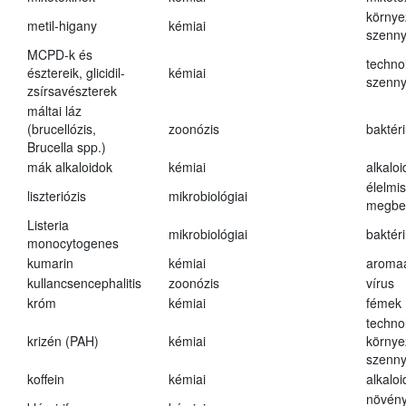
környe
metil-higany
kémiai
szenn
MCPD-k és
techno
észtereik, glicidil-
kémiai
szenn
zsírsavészterek
máltai láz
(brucellózis,
zoonózis
baktér
Brucella spp.)
mák alkaloidok
kémiai
alkalo
élelmi
liszteriózis
mikrobiológiai
megbe
Listeria
mikrobiológiai
baktér
monocytogenes
kumarin
kémiai
aroma
kullancsencephalitis
zoonózis
vírus
króm
kémiai
fémek
techno
krizén (PAH)
kémiai
környe
szenn
koffein
kémiai
alkalo
növény