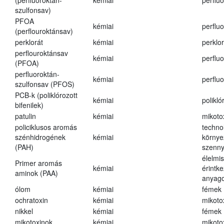
(perfluoroktán-
kémiai
perfluo
szulfonsav)
PFOA
kémiai
perfluo
(perflouroktánsav)
perklorát
kémiai
perklor
perflouroktánsav
kémiai
perfluo
(PFOA)
perfluoroktán-
kémiai
perfluo
szulfonsav (PFOS)
PCB-k (poliklórozott
kémiai
polikló
bifenilek)
patulin
kémiai
mikoto
policiklusos aromás
techno
szénhidrogének
kémiai
környe
(PAH)
szenn
élelmi
Primer aromás
kémiai
érintk
aminok (PAA)
anyago
ólom
kémiai
fémek
ochratoxin
kémiai
mikoto
nikkel
kémiai
fémek
mikotoxinok
kémiai
mikoto