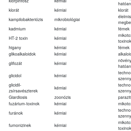
klórpirifosz
kémiai
hatóa
klorát
kémiai
klorát
élelmi
kampilobakteriózis
mikrobiológiai
megbe
kadmium
kémiai
fémek
mikoto
HT-2 toxin
kémiai
toxino
higany
kémiai
fémek
glikoalkaloidok
kémiai
alkalo
növény
glifozát
kémiai
hatóa
techno
glicidol
kémiai
szenn
glicidil-
techno
kémiai
zsírsavészterek
szenn
Giardiosis
zoonózis
parazit
fuzárium-toxinok
kémiai
mikoto
techno
furánok
kémiai
szenn
mikoto
fumonizinek
kémiai
toxino