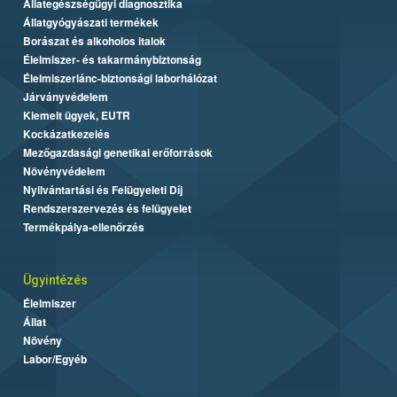
Állategészségügyi diagnosztika
Állatgyógyászati termékek
Borászat és alkoholos italok
Élelmiszer- és takarmánybiztonság
Élelmiszerlánc-biztonsági laborhálózat
Járványvédelem
Kiemelt ügyek, EUTR
Kockázatkezelés
Mezőgazdasági genetikai erőforrások
Növényvédelem
Nyilvántartási és Felügyeleti Díj
Rendszerszervezés és felügyelet
Termékpálya-ellenőrzés
Ügyintézés
Élelmiszer
Állat
Növény
Labor/Egyéb