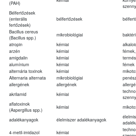
kémiai
környe
(PAH)
szenn
Bélfertőzések
(enterális
bélfertőzések
bélfer
fertőzések)
Bacillus cereus
mikrobiológiai
baktér
(Bacillus spp.)
atropin
kémiai
alkalo
arzén
kémiai
fémek,
amigdalin
kémiai
termés
alumínium
kémiai
fémek
alternária toxinok
kémiai
mikoto
Alternaria alternata
mikrobiológiai
penés
allergének
allergének
allerg
techno
akrilamid
kémiai
szenn
aflatoxinok
kémiai
mikoto
(Aspergillus spp.)
élelmi
adalékanyagok
élelmiszer adalékanyagok
adalé
techno
4-metil-imidazol
kémiai
szenn