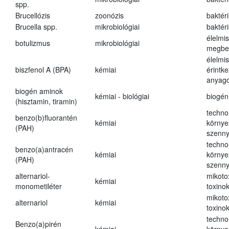
spp.
Brucellózis
zoonózis
baktér
Brucella spp.
mikrobiológiai
baktér
élelmi
botulizmus
mikrobiológiai
megbe
élelmi
biszfenol A (BPA)
kémiai
érintk
anyago
biogén aminok
kémiai - biológiai
biogén
(hisztamin, tiramin)
techno
benzo(b)fluorantén
kémiai
környe
(PAH)
szenn
techno
benzo(a)antracén
kémiai
környe
(PAH)
szenn
alternariol-
mikoto
kémiai
monometiléter
toxino
mikoto
alternariol
kémiai
toxino
techno
Benzo(a)pirén