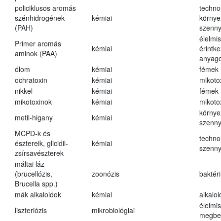
policiklusos aromás
techno
szénhidrogének
kémiai
környe
(PAH)
szenn
élelmi
Primer aromás
kémiai
érintk
aminok (PAA)
anyago
ólom
kémiai
fémek
ochratoxin
kémiai
mikoto
nikkel
kémiai
fémek
mikotoxinok
kémiai
mikoto
környe
metil-higany
kémiai
szenn
MCPD-k és
techno
észtereik, glicidil-
kémiai
szenn
zsírsavészterek
máltai láz
(brucellózis,
zoonózis
baktér
Brucella spp.)
mák alkaloidok
kémiai
alkalo
élelmi
liszteriózis
mikrobiológiai
megbe