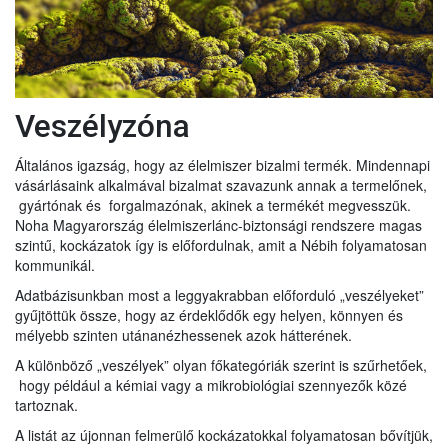
Veszélyzóna
Általános igazság, hogy az élelmiszer bizalmi termék. Mindennapi
vásárlásaink alkalmával bizalmat szavazunk annak a termelőnek,
gyártónak és forgalmazónak, akinek a termékét megvesszük.
Noha Magyarország élelmiszerlánc-biztonsági rendszere magas
szintű, kockázatok így is előfordulnak, amit a Nébih folyamatosan
kommunikál.
Adatbázisunkban most a leggyakrabban előforduló „veszélyeket”
gyűjtöttük össze, hogy az érdeklődők egy helyen, könnyen és
mélyebb szinten utánanézhessenek azok hátterének.
A különböző „veszélyek” olyan főkategóriák szerint is szűrhetőek,
hogy például a kémiai vagy a mikrobiológiai szennyezők közé
tartoznak.
A listát az újonnan felmerülő kockázatokkal folyamatosan bővítjük,