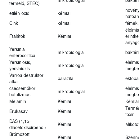
mikrobiológiai
baktér
termelő, STEC)
növény
etilén-oxid
kémiai
hatóa
Cink
kémiai
fémek,
élelmi
Ftalátok
Kémiai
érintk
anyago
Yersinia
mikrobiológia
baktér
enterocolitica
Yersiniosis,
élelmi
mikrobiológia
yersiniózis
megbe
Varroa destruktor
parazita
ektopa
atka
csecsemőkori
élelmi
mikrobiológiai
botulizmus
megbe
Melamin
Kémiai
Kémiai
Termés
Erukasav
Kémiai
toxin
DAS (4,15-
Kémiai
Mikoto
diacetoxiscirpenol)
Brómozott
Kémiai
Szenn