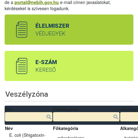
de a
portal@nebih.gov.hu
e-mail címen javaslatokat,
kérdéseket is szívesen fogadunk.
ÉLELMISZER
VÉDJEGYEK
E-SZÁM
KERESŐ
Veszélyzóna
Név
Főkategória
Alkategó
Név
Főkategória
Alkategó
E. coli (Shigatoxin-