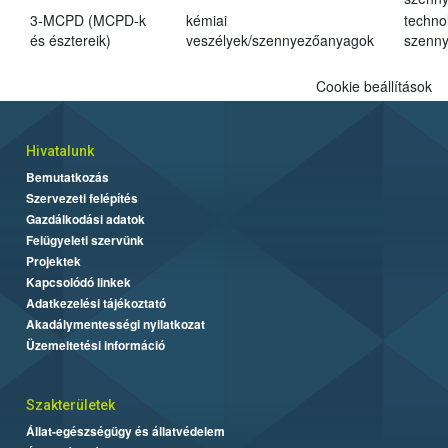
3-MCPD (MCPD-k
kémiai
techno
és észtereik)
veszélyek/szennyezőanyagok
szenn
Cookie beállítások
Hivatalunk
Bemutatkozás
Szervezeti felépítés
Gazdálkodási adatok
Felügyeleti szervünk
Projektek
Kapcsolódó linkek
Adatkezelési tájékoztató
Akadálymentességi nyilatkozat
Üzemeltetési információ
Szakterületek
Állat-egészségügy és állatvédelem