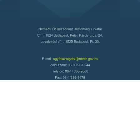
Nemzeti Élelmiszerlánc-biztonsági Hivatal
Cím: 1024 Budapest, Keleti Károly utca. 24.
Levelezési cím: 1525 Budapest. Pf. 30.
E-mail:
ugyfelszolgalat@nebih.gov.hu
Zöld szám: 06-80/263-244
Telefon: 06-1/ 336-9000
Fax: 06-1/336-9479