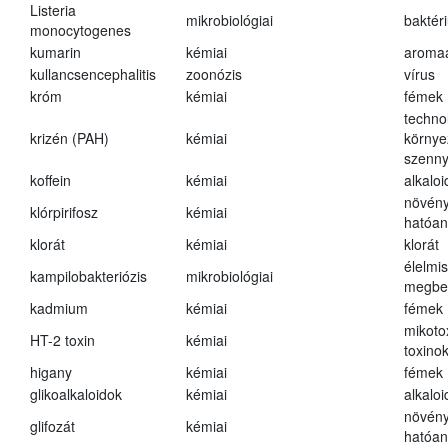
Listeria
mikrobiológiai
baktér
monocytogenes
kumarin
kémiai
aroma
kullancsencephalitis
zoonózis
vírus
króm
kémiai
fémek
techno
krizén (PAH)
kémiai
környe
szenn
koffein
kémiai
alkalo
növény
klórpirifosz
kémiai
hatóa
klorát
kémiai
klorát
élelmi
kampilobakteriózis
mikrobiológiai
megbe
kadmium
kémiai
fémek
mikoto
HT-2 toxin
kémiai
toxino
higany
kémiai
fémek
glikoalkaloidok
kémiai
alkalo
növény
glifozát
kémiai
hatóa