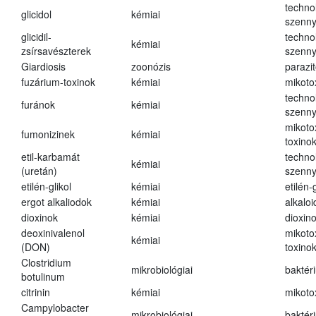
techno
glicidol
kémiai
szenn
glicidil-
techno
kémiai
zsírsavészterek
szenn
Giardiosis
zoonózis
parazit
fuzárium-toxinok
kémiai
mikoto
techno
furánok
kémiai
szenn
mikoto
fumonizinek
kémiai
toxino
etil-karbamát
techno
kémiai
(uretán)
szenn
etilén-glikol
kémiai
etilén-g
ergot alkaliodok
kémiai
alkalo
dioxinok
kémiai
dioxin
deoxinivalenol
mikoto
kémiai
(DON)
toxino
Clostridium
mikrobiológiai
baktér
botulinum
citrinin
kémiai
mikoto
Campylobacter
mikrobiológiai
baktér