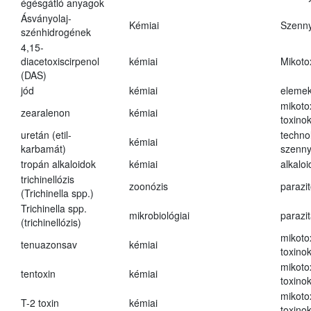
égésgátló anyagok
Ásványolaj-
Kémiai
Szenn
szénhidrogének
4,15-
diacetoxiscirpenol
kémiai
Mikoto
(DAS)
jód
kémiai
eleme
mikoto
zearalenon
kémiai
toxino
uretán (etil-
techno
kémiai
karbamát)
szenn
tropán alkaloidok
kémiai
alkalo
trichinellózis
zoonózis
parazit
(Trichinella spp.)
Trichinella spp.
mikrobiológiai
parazi
(trichinellózis)
mikoto
tenuazonsav
kémiai
toxino
mikoto
tentoxin
kémiai
toxino
mikoto
T-2 toxin
kémiai
toxino