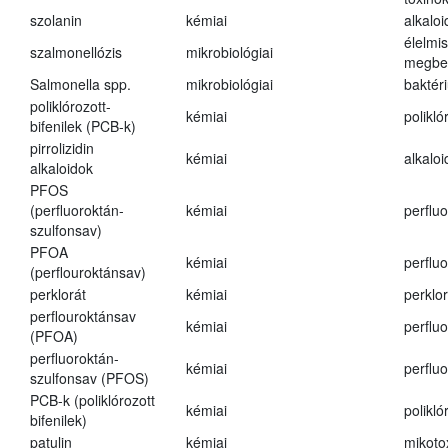
szolanin
kémiai
alkaloi
élelmi
szalmonellózis
mikrobiológiai
megbe
Salmonella spp.
mikrobiológiai
baktér
poliklórozott-
kémiai
polikló
bifenilek (PCB-k)
pirrolizidin
kémiai
alkalo
alkaloidok
PFOS
(perfluoroktán-
kémiai
perfluo
szulfonsav)
PFOA
kémiai
perfluo
(perflouroktánsav)
perklorát
kémiai
perklor
perflouroktánsav
kémiai
perfluo
(PFOA)
perfluoroktán-
kémiai
perfluo
szulfonsav (PFOS)
PCB-k (poliklórozott
kémiai
polikló
bifenilek)
patulin
kémiai
mikoto